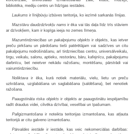
bibliotēka, mediju centrs un līdzīgas iestādes.
Laukums
ir līnijbūvju izbūves teritorija, ko iezīmē sarkanās līnijas.
Mazstāvu daudzdzīvokļu nams
ir ēka vai tās daļa līdz trīs stāviem
ar dzīvokļiem, kam ir kopīga ieeja no zemes līmeņa.
Mazumtirdzniecības un pakalpojumu objekts
ir objekts, kas ietver
preču pirkšanu un pārdošanu tieši patērētājam vai sadzīves un citu
pakalpojumu nodrošināšanu, arī tirdzniecības centru, universālveikalu,
tirgu, veikalu, salonu, aptieku, restorānu, bāru, kafejnīcu, pakalpojumu
darbnīcu, bet neietver nekādu ražošanu, montēšanu, pārstrādi vai
vairumtirdzniecību.
Noliktava
ir ēka, kurā notiek materiālu, vielu, lietu un preču
uzkrāšana, uzglabāšana un saglabāšana (saldēšana), bet nenotiek
ražošana.
Paaugstināta riska objekts
ir objekts ar paaugstinātu iespējamību
radīt draudus videi, cilvēka dzīvībai, veselībai un īpašumam.
Palīgizmantošana
ir noteikta teritorijas izmantošana, kas atļauta
teritorijā ar citu galveno izmantošanu.
Pārvaldes iestāde
ir iestāde, kas veic nekomerciālas darbības: