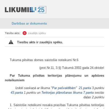
Darbības ar dokumentu
Tiesību akts:
zaudējis spēku
Tiesību akts ir zaudējis spēku.
Tukuma pilsētas domes saistošie noteikumi Nr.6
(prot.Nr.11, 3.§) Tukumā 2002.gada 24.oktobrī
Par Tukuma pilsētas teritorijas plānojumu un apbūves
noteikumiem
Izdoti saskaņā ar likuma "
Par pašvaldībām
"
21.panta
3.punktu
43.panta
1.punktu un
Teritorijas plānošanas likuma
7.panta
sestās
daļas 2.punktu
1. Saistošie noteikumi nosaka prasības Tukuma pilsētas teritorijas