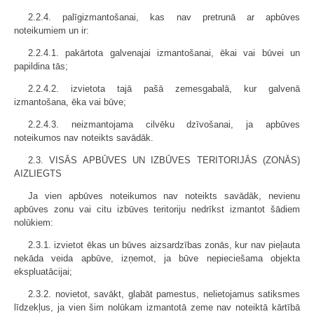
2.2.4. palīgizmantošanai, kas nav pretrunā ar apbūves
noteikumiem un ir:
2.2.4.1. pakārtota galvenajai izmantošanai, ēkai vai būvei un
papildina tās;
2.2.4.2. izvietota tajā pašā zemesgabalā, kur galvenā
izmantošana, ēka vai būve;
2.2.4.3. neizmantojama cilvēku dzīvošanai, ja apbūves
noteikumos nav noteikts savādāk.
2.3. VISĀS APBŪVES UN IZBŪVES TERITORIJĀS (ZONĀS)
AIZLIEGTS
Ja vien apbūves noteikumos nav noteikts savādāk, nevienu
apbūves zonu vai citu izbūves teritoriju nedrīkst izmantot šādiem
nolūkiem:
2.3.1. izvietot ēkas un būves aizsardzības zonās, kur nav pieļauta
nekāda veida apbūve, izņemot, ja būve nepieciešama objekta
ekspluatācijai;
2.3.2. novietot, savākt, glabāt pamestus, nelietojamus satiksmes
līdzekļus, ja vien šim nolūkam izmantotā zeme nav noteiktā kārtībā