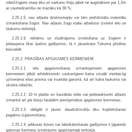
robežžogiem starp ēku un sarkano līniju jābūt ne augstākiem par 1,5m
ar caurredzamību ne mazāku kā 30 %;
2.25.1.5. nav atļauta dzeloņstiepļu vai tām pielīdzinātu materiālu
izmantošana žogos. Nav atļauts žogu stabu atbalstus izvietot ielu un
laukumu teritorijā;
2.25.1.6. reklāmu un sludinājumu izvietošana uz žogiem ir
pieļaujama tikai īpašos gadījumos, tā ir jāsaskaņo Tukuma pilsētas
būvvaldē.
2.25.2. PRASĪBAS APGAISMES ĶERMEŅIEM:
2.25.2.1. ielu apgaismošanai izmantojamiem apgaismes
ķermeņiem jābūt arhitektoniski saskanīgiem katra vizuāli vienlaicīgi
uztverama ielas posma vai kvartāla garumā, kā arī katra laukuma vai
skvēra robežās;
2.25.2.2. 10 m platās un šaurākās ielās vai piebrauktuvēs atļauts
izmantot arī pie būvju fasādēm piestiprinātus apgaismes ķermeņus;
2.25.2.3. obligāti ir jāveic daudzdzīvokļu ēku koplietošanas
pagalmu izgaismošanu;
2.25.2.4. jebkuras būves vai labiekārtošanas gadījumos ir jāparedz
gaismas ķermeņu izvietojums apgūstamajā teritorijā;