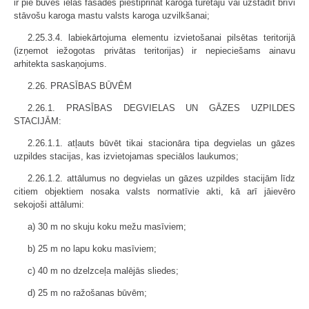
ir pie būves ielas fasādes piestiprināt karoga turētāju vai uzstādīt brīvi
stāvošu karoga mastu valsts karoga uzvilkšanai;
2.25.3.4. labiekārtojuma elementu izvietošanai pilsētas teritorijā
(izņemot iežogotas privātas teritorijas) ir nepieciešams ainavu
arhitekta saskaņojums.
2.26. PRASĪBAS BŪVĒM
2.26.1. PRASĪBAS DEGVIELAS UN GĀZES UZPILDES
STACIJĀM:
2.26.1.1. atļauts būvēt tikai stacionāra tipa degvielas un gāzes
uzpildes stacijas, kas izvietojamas speciālos laukumos;
2.26.1.2. attālumus no degvielas un gāzes uzpildes stacijām līdz
citiem objektiem nosaka valsts normatīvie akti, kā arī jāievēro
sekojoši attālumi:
a) 30 m no skuju koku mežu masīviem;
b) 25 m no lapu koku masīviem;
c) 40 m no dzelzceļa malējās sliedes;
d) 25 m no ražošanas būvēm;