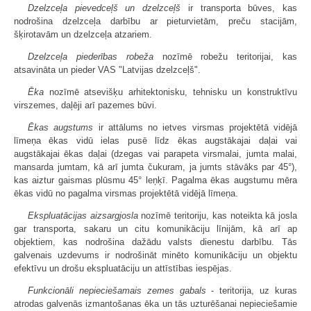
Dzelzceļa pievedceļš un dzelzceļš
ir transporta būves, kas
nodrošina dzelzceļa darbību ar pieturvietām, preču stacijām,
šķirotavām un dzelzceļa atzariem.
Dzelzceļa piederības robeža
nozīmē robežu teritorijai, kas
atsavināta un pieder VAS "Latvijas dzelzceļš".
Ēka
nozīmē atsevišķu arhitektonisku, tehnisku un konstruktīvu
virszemes, daļēji arī pazemes būvi.
Ēkas augstums
ir attālums no ietves virsmas projektētā vidējā
līmeņa ēkas vidū ielas pusē līdz ēkas augstākajai daļai vai
augstākajai ēkas daļai (dzegas vai parapeta virsmalai, jumta malai,
mansarda jumtam, kā arī jumta čukuram, ja jumts stāvāks par 45°),
kas aiztur gaismas plūsmu 45° leņķī. Pagalma ēkas augstumu mēra
ēkas vidū no pagalma virsmas projektētā vidējā līmeņa.
Ekspluatācijas aizsargjosla
nozīmē teritoriju, kas noteikta kā josla
gar transporta, sakaru un citu komunikāciju līnijām, kā arī ap
objektiem, kas nodrošina dažādu valsts dienestu darbību. Tās
galvenais uzdevums ir nodrošināt minēto komunikāciju un objektu
efektīvu un drošu ekspluatāciju un attīstības iespējas.
Funkcionāli nepieciešamais zemes gabals
- teritorija, uz kuras
atrodas galvenās izmantošanas ēka un tās uzturēšanai nepieciešamie