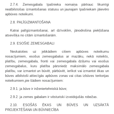
2.7.4. Zemesgabala īpašnieka nomaiņa pārtrauc likumīgi
neatbilstošas izmantošanas statusu un jaunajam īpašniekam jāievēro
apbūves noteikumi.
2.8. PALĪGIZMANTOŠANA
Katrai palīgizmantošanai, arī dzīvoklim, jānodrošina piekļūšana
atsevišķa no citām izmantošanām.
2.9. ESOŠIE ZEMESGABALI
Neskatoties uz jebkādiem citiem apbūves noteikumu
nosacījumiem, esošus zemesgabalus ar mazāku, nekā noteikts,
platību, zemesgabala, fronti vai zemesgabala dziļumu vai esošus
zemesgabalus, kuru platība pārsniedz maksimālo zemesgabala
platību, var izmantot un būvēt, pārbūvēt, ierīkot vai izmantot ēkas un
būves atbilstoši attiecīgās apbūves zonas vai citas izbūves teritorijas
noteikumiem,pie šādiem nosacījumiem:
2.9.1. ja būve ir inženiertehniskā būve;
2.9.2. ja zemes gabalam ir vēsturiski izveidojušās robežas.
2.10. ESOŠĀS ĒKAS UN BŪVES UN UZSĀKTĀ
PROJEKTĒŠANA UN BŪVNIECĪBA