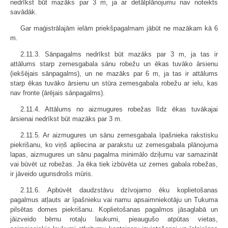
nedrīkst būt mazāks par 3 m, ja ar detālplānojumu nav noteikts
savādāk.
Gar maģistrālajām ielām priekšpagalmam jābūt ne mazākam kā 6
m.
2.11.3. Sānpagalms nedrīkst būt mazāks par 3 m, ja tas ir
attālums starp zemesgabala sānu robežu un ēkas tuvāko ārsienu
(iekšējais sānpagalms), un ne mazāks par 6 m, ja tas ir attālums
starp ēkas tuvāko ārsienu un stūra zemesgabala robežu ar ielu, kas
nav fronte (ārējais sānpagalms).
2.11.4. Attālums no aizmugures robežas līdz ēkas tuvākajai
ārsienai nedrīkst būt mazāks par 3 m.
2.11.5. Ar aizmugures un sānu zemesgabala īpašnieka rakstisku
piekrišanu, ko viņš apliecina ar parakstu uz zemesgabala plānojuma
lapas, aizmugures un sānu pagalma minimālo dziļumu var samazināt
vai būvēt uz robežas. Ja ēka tiek izbūvēta uz zemes gabala robežas,
ir jāveido ugunsdrošs mūris.
2.11.6. Apbūvēt daudzstāvu dzīvojamo ēku koplietošanas
pagalmus atļauts ar īpašnieku vai namu apsaimniekotāju un Tukuma
pilsētas domes piekrišanu. Koplietošanas pagalmos jāsaglabā un
jāizveido bērnu rotaļu laukumi, pieaugušo atpūtas vietas,