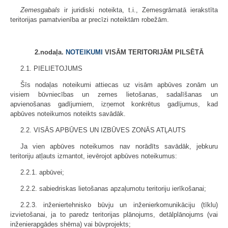
Zemesgabals
ir juridiski noteikta, t.i., Zemesgrāmatā ierakstīta
teritorijas pamatvienība ar precīzi noteiktām robežām.
2.nodaļa.
NOTEIKUMI
VISĀM TERITORIJĀM PILSĒTĀ
2.1. PIELIETOJUMS
Šīs nodaļas noteikumi attiecas uz visām apbūves zonām un
visiem būvniecības un zemes lietošanas, sadalīšanas un
apvienošanas gadījumiem, izņemot konkrētus gadījumus, kad
apbūves noteikumos noteikts savādāk.
2.2. VISĀS APBŪVES UN IZBŪVES ZONĀS ATĻAUTS
Ja vien apbūves noteikumos nav norādīts savādāk, jebkuru
teritoriju atļauts izmantot, ievērojot apbūves noteikumus:
2.2.1. apbūvei;
2.2.2. sabiedriskas lietošanas apzaļumotu teritoriju ierīkošanai;
2.2.3. inženiertehnisko būvju un inženierkomunikāciju (tīklu)
izvietošanai, ja to paredz teritorijas plānojums, detālplānojums (vai
inženierapgādes shēma) vai būvprojekts;