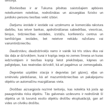
teritorijā.
Būvtiesības
ir ar Tukuma pilsētas saistošajiem apbūves
noteikumiem noteiktas, nodrošinātas un aizsargātas fizisko un
juridisko personu tiesības veikt izbūvi.
Darījumu iestāde
ir iestāde vai uzņēmums ar komerciāla rakstura
darbību, kas ietver bankas, apdrošināšanas sabiedrības, viesnīcas,
birojus, tirdzniecības iestādes, izstāžu, konferenču centrus un
tamlīdzīgas iestādes, bet neietver nekādu ražošanu vai
vairumtirdzniecību.
Daudzstāvu, daudzdzīvokļu nams
ir vairāk kā trīs stāvu ēka vai
tās daļa ar dzīvokļiem, kurai ir kopīga ieeja no zemes līmeņa un kuras
iedzīvotājiem ir tiesības kopīgi lietot priekštelpas, kāpnes un
palīgtelpas, kas neatrodas dzīvoklī, kā arī pagalmus uz zemesgabala.
Degvielas uzpildes stacija
ir degvielas (arī gāzes), eļļas un
smērvielu pārdošanas, kā arī mazumtirdzniecības un pakalpojumu
objektu un automašīnu mazgāšanas vieta.
Drošības aizsargjosla
nozīmē teritoriju, kas noteikta kā josla ap
paaugstināta riska objektu. Tās galvenais uzdevums ir nodrošināt šī
objekta un tā tuvumā esošo objektu drošību ekspluatācijā, gan arī
vides un cilvēku drošību.