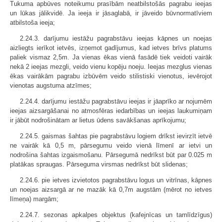
Tukuma apbūves noteikumu prasībām neatbilstošās pagrabu ieejas
un lūkas jālikvidē. Ja ieeja ir jāsaglabā, ir jāveido būvnormatīviem
atbilstoša ieeja;
2.24.3. darījumu iestāžu pagrabstāvu ieejas kāpnes un noejas
aizliegts ierīkot ietvēs, izņemot gadījumus, kad ietves brīvs platums
paliek vismaz 2,5m. Ja vienas ēkas vienā fasādē tiek veidoti vairāk
nekā 2 ieejas mezgli, veido vienu kopēju noeju. Ieejas mezglus vienas
ēkas vairākām pagrabu izbūvēm veido stilistiski vienotus, ievērojot
vienotas augstuma atzīmes;
2.24.4. darījumu iestāžu pagrabstāvu ieejas ir jāaprīko ar nojumēm
ieejas aizsargāšanai no atmosfēras iedarbības un ieejas laukumiņam
ir jābūt nodrošinātam ar lietus ūdens savākšanas aprīkojumu;
2.24.5. gaismas šahtas pie pagrabstāvu logiem drīkst ievirzīt ietvē
ne vairāk kā 0,5 m, pārsegumu veido vienā līmenī ar ietvi un
nodrošina šahtas izgaismošanu. Pārsegumā nedrīkst būt par 0.025 m
platākas spraugas. Pārseguma virsmas nedrīkst būt slidenas;
2.24.6. pie ietves izvietotos pagrabstāvu logus un vitrīnas, kāpnes
un noejas aizsargā ar ne mazāk kā 0,7m augstām (mērot no ietves
līmeņa) margām;
2.24.7. sezonas apkalpes objektus (kafejnīcas un tamlīdzīgus)