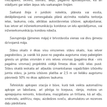
mežaparku, skvēru, bulvāru, aleju, pagalmu apstādījumus, kā arī
stādījumi gar ielām ārpus ielu sarkanajām līnijām.
Sarkanā līnija
ir juridiski noteikta, plānota vai esoša,
detālplānojumā vai zemesgabala plānā atzīmēta nodalīta teritorija
ielas, laukuma, ceļa, atklātas autostāvvietas izbūvei, apkalpošanai,
kas ietver arī inženierkomunikāciju koridorus un ielu apstādījumus, vai
inženierkomunikāciju koridora robeža.
Savrupmāja
(ģimenes māja) ir brīvstāvoša vienas vai divu ģimeņu
dzīvojamā māja.
Stāvu skaits
ir ēkas visu virszemes stāvu skaits, kas ietver
pagrabstāvu, ja vairāk kā puse no pagraba augstuma starp pabeigtām
griestu un grīdas virsmām ir virs ietves virsmas (pagalma ēkai - virs
pagalma virsmas) projektētā vidējā līmeņa ēkas vidū ielas pusē.
Stāvu skaitā ieskaita arī atļautās izmantošanas vajadzībām izbūvētu
jumta stāvu, ja jumta izbūves platība ar 2,5 m un lielāku augstumu
pārsniedz 50% no ēkas apbūves laukuma.
Tehniskās apkopes stacija
ir būve, kurā tiek veikta automašīnu
apkope un labošana, arī pilnīga to korpusa, rāmja, motora un
apriepojuma remonts, krāsošana, mazgāšana un tīrīšana, kā arī eļļu,
smērvielu, antifrīzu, riepu, aizdedzes sveču, akumulatoru un rezerves
daļu pārdošana.