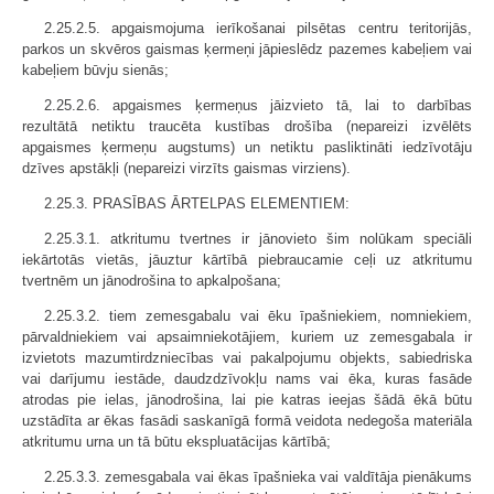
2.25.2.5. apgaismojuma ierīkošanai pilsētas centru teritorijās,
parkos un skvēros gaismas ķermeņi jāpieslēdz pazemes kabeļiem vai
kabeļiem būvju sienās;
2.25.2.6. apgaismes ķermeņus jāizvieto tā, lai to darbības
rezultātā netiktu traucēta kustības drošība (nepareizi izvēlēts
apgaismes ķermeņu augstums) un netiktu pasliktināti iedzīvotāju
dzīves apstākļi (nepareizi virzīts gaismas virziens).
2.25.3. PRASĪBAS ĀRTELPAS ELEMENTIEM:
2.25.3.1. atkritumu tvertnes ir jānovieto šim nolūkam speciāli
iekārtotās vietās, jāuztur kārtībā piebraucamie ceļi uz atkritumu
tvertnēm un jānodrošina to apkalpošana;
2.25.3.2. tiem zemesgabalu vai ēku īpašniekiem, nomniekiem,
pārvaldniekiem vai apsaimniekotājiem, kuriem uz zemesgabala ir
izvietots mazumtirdzniecības vai pakalpojumu objekts, sabiedriska
vai darījumu iestāde, daudzdzīvokļu nams vai ēka, kuras fasāde
atrodas pie ielas, jānodrošina, lai pie katras ieejas šādā ēkā būtu
uzstādīta ar ēkas fasādi saskanīgā formā veidota nedegoša materiāla
atkritumu urna un tā būtu ekspluatācijas kārtībā;
2.25.3.3. zemesgabala vai ēkas īpašnieka vai valdītāja pienākums