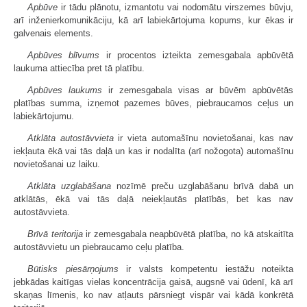
Apbūve
ir tādu plānotu, izmantotu vai nodomātu virszemes būvju,
arī inženierkomunikāciju, kā arī labiekārtojuma kopums, kur ēkas ir
galvenais elements.
Apbūves blīvums
ir procentos izteikta zemesgabala apbūvētā
laukuma attiecība pret tā platību.
Apbūves laukums
ir zemesgabala visas ar būvēm apbūvētās
platības summa, izņemot pazemes būves, piebraucamos ceļus un
labiekārtojumu.
Atklāta autostāvvieta
ir vieta automašīnu novietošanai, kas nav
iekļauta ēkā vai tās daļā un kas ir nodalīta (arī nožogota) automašīnu
novietošanai uz laiku.
Atklāta uzglabāšana
nozīmē preču uzglabāšanu brīvā dabā un
atklātās, ēkā vai tās daļā neiekļautās platībās, bet kas nav
autostāvvieta.
Brīvā teritorija
ir zemesgabala neapbūvētā platība, no kā atskaitīta
autostāvvietu un piebraucamo ceļu platība.
Būtisks piesārņojums
ir valsts kompetentu iestāžu noteikta
jebkādas kaitīgas vielas koncentrācija gaisā, augsnē vai ūdenī, kā arī
skaņas līmenis, ko nav atļauts pārsniegt vispār vai kādā konkrētā