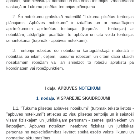
apbūvei, saimnieciskajai darbībai un cita veida teritorijas izmantošanai
saskaņā ar Tukuma pilsētas teritorijas plānojumu.
2. Šo noteikumu grafiskajā materiālā "Tukuma pilsētas teritorijas
plānojums. Apbūves noteikumi" ir izdalītas un ar nosacītajiem
apzīmējumiem apzīmētas teritorijas (turpmāk - teritorijas) ar
noteiktām, atšķirīgām prasībām to apbūvei un cita veida teritorijas
izmantošanai (turpmāk - apbūves noteikumi).
3. Teritoriju robežas šo noteikumu kartogrāfiskajā materiālā ir
noteiktas pa ielām, ceļiem, īpašumu robežām un citām dabā skaidri
nosakāmām robežām vai arī sniedzot to robežu aprakstu pa
koordinātēm vai robežpunktiem.
I daļa. APBŪVES
NOTEIKUMI
1. nodaļa
. VISPĀRĒJIE SKAIDROJUMI
1.1. "Tukuma pilsētas apbūves noteikumi" (turpmāk tekstā lietots -
"apbūves noteikumi") attiecas uz visu pilsētas teritoriju un ir saistoši
visām fiziskajām un juridiskajām personām - zemes īpašniekiem un
lietotājiem. Apbūves noteikumi neatbrīvo fiziskās un juridiskās
personas no nepieciešamības ievērot spēkā esošo valsts likumu un
normatīvo aktu prasības.