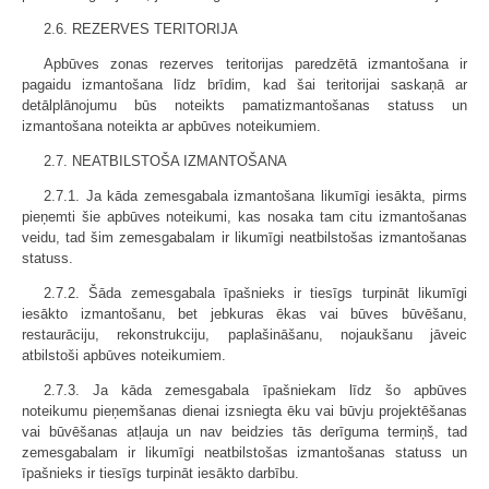
2.6. REZERVES TERITORIJA
Apbūves zonas rezerves teritorijas paredzētā izmantošana ir
pagaidu izmantošana līdz brīdim, kad šai teritorijai saskaņā ar
detālplānojumu būs noteikts pamatizmantošanas statuss un
izmantošana noteikta ar apbūves noteikumiem.
2.7. NEATBILSTOŠA IZMANTOŠANA
2.7.1. Ja kāda zemesgabala izmantošana likumīgi iesākta, pirms
pieņemti šie apbūves noteikumi, kas nosaka tam citu izmantošanas
veidu, tad šim zemesgabalam ir likumīgi neatbilstošas izmantošanas
statuss.
2.7.2. Šāda zemesgabala īpašnieks ir tiesīgs turpināt likumīgi
iesākto izmantošanu, bet jebkuras ēkas vai būves būvēšanu,
restaurāciju, rekonstrukciju, paplašināšanu, nojaukšanu jāveic
atbilstoši apbūves noteikumiem.
2.7.3. Ja kāda zemesgabala īpašniekam līdz šo apbūves
noteikumu pieņemšanas dienai izsniegta ēku vai būvju projektēšanas
vai būvēšanas atļauja un nav beidzies tās derīguma termiņš, tad
zemesgabalam ir likumīgi neatbilstošas izmantošanas statuss un
īpašnieks ir tiesīgs turpināt iesākto darbību.