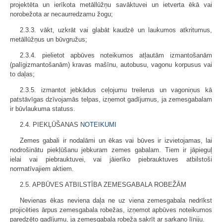
projektēta un ierīkota metāllūžņu savāktuvei un ietverta ēkā vai
norobežota ar necaurredzamu žogu;
2.3.3. vākt, uzkrāt vai glabāt kaudzē un laukumos atkritumus,
metāllūžņus un būvgružus;
2.3.4. pielietot apbūves noteikumos atļautām izmantošanām
(palīgizmantošanām) kravas mašīnu, autobusu, vagonu korpusus vai
to daļas;
2.3.5. izmantot jebkādus ceļojumu treilerus un vagoniņus kā
patstāvīgas dzīvojamās telpas, izņemot gadījumus, ja zemesgabalam
ir būvlaukuma statuss.
2.4. PIEKĻŪŠANAS
NOTEIKUMI
Zemes gabali ir nodalāmi un ēkas vai būves ir izvietojamas, lai
nodrošinātu piekļūšanu jebkuram zemes gabalam. Tiem ir jāpieguļ
ielai vai piebrauktuvei, vai jāierīko piebrauktuves atbilstoši
normatīvajiem aktiem.
2.5. APBŪVES ATBILSTĪBA ZEMESGABALA ROBEŽĀM
Nevienas ēkas neviena daļa ne uz viena zemesgabala nedrīkst
projicēties ārpus zemesgabala robežas, izņemot apbūves noteikumos
paredzēto gadījumu, ja zemesgabala robeža sakrīt ar sarkano līniju.