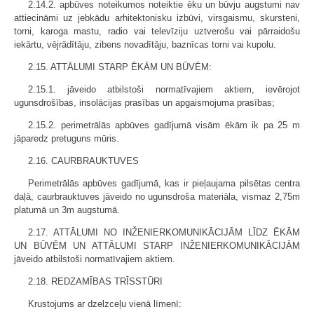
2.14.2. apbūves noteikumos noteiktie ēku un būvju augstumi nav
attiecināmi uz jebkādu arhitektonisku izbūvi, virsgaismu, skursteni,
torni, karoga mastu, radio vai televīziju uztverošu vai pārraidošu
iekārtu, vējrādītāju, zibens novadītāju, baznīcas torni vai kupolu.
2.15. ATTĀLUMI STARP ĒKĀM UN BŪVĒM:
2.15.1. jāveido atbilstoši normatīvajiem aktiem, ievērojot
ugunsdrošības, insolācijas prasības un apgaismojuma prasības;
2.15.2. perimetrālās apbūves gadījumā visām ēkām ik pa 25 m
jāparedz pretuguns mūris.
2.16. CAURBRAUKTUVES
Perimetrālās apbūves gadījumā, kas ir pieļaujama pilsētas centra
daļā, caurbrauktuves jāveido no ugunsdroša materiāla, vismaz 2,75m
platumā un 3m augstumā.
2.17. ATTĀLUMI NO INŽENIERKOMUNIKĀCIJĀM LĪDZ ĒKĀM
UN BŪVĒM UN ATTĀLUMI STARP INŽENIERKOMUNIKĀCIJĀM
jāveido atbilstoši normatīvajiem aktiem.
2.18. REDZAMĪBAS TRĪSSTŪRI
Krustojums ar dzelzceļu vienā līmenī: