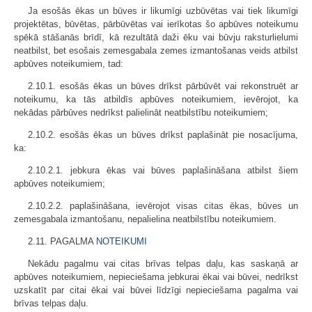
Ja esošās ēkas un būves ir likumīgi uzbūvētas vai tiek likumīgi
projektētas, būvētas, pārbūvētas vai ierīkotas šo apbūves noteikumu
spēkā stāšanās brīdī, kā rezultātā daži ēku vai būvju raksturlielumi
neatbilst, bet esošais zemesgabala zemes izmantošanas veids atbilst
apbūves noteikumiem, tad:
2.10.1. esošās ēkas un būves drīkst pārbūvēt vai rekonstruēt ar
noteikumu, ka tās atbildīs apbūves noteikumiem, ievērojot, ka
nekādas pārbūves nedrīkst palielināt neatbilstību noteikumiem;
2.10.2. esošās ēkas un būves drīkst paplašināt pie nosacījuma,
ka:
2.10.2.1. jebkura ēkas vai būves paplašināšana atbilst šiem
apbūves noteikumiem;
2.10.2.2. paplašināšana, ievērojot visas citas ēkas, būves un
zemesgabala izmantošanu, nepalielina neatbilstību noteikumiem.
2.11. PAGALMA
NOTEIKUMI
Nekādu pagalmu vai citas brīvas telpas daļu, kas saskaņā ar
apbūves noteikumiem, nepieciešama jebkurai ēkai vai būvei, nedrīkst
uzskatīt par citai ēkai vai būvei līdzīgi nepieciešama pagalma vai
brīvas telpas daļu.