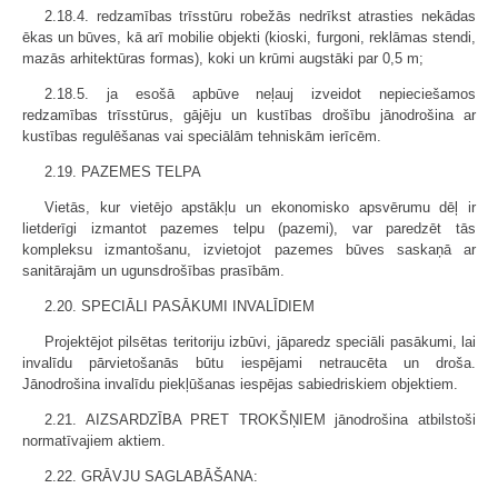
2.18.4. redzamības trīsstūru robežās nedrīkst atrasties nekādas
ēkas un būves, kā arī mobilie objekti (kioski, furgoni, reklāmas stendi,
mazās arhitektūras formas), koki un krūmi augstāki par 0,5 m;
2.18.5. ja esošā apbūve neļauj izveidot nepieciešamos
redzamības trīsstūrus, gājēju un kustības drošību jānodrošina ar
kustības regulēšanas vai speciālām tehniskām ierīcēm.
2.19. PAZEMES TELPA
Vietās, kur vietējo apstākļu un ekonomisko apsvērumu dēļ ir
lietderīgi izmantot pazemes telpu (pazemi), var paredzēt tās
kompleksu izmantošanu, izvietojot pazemes būves saskaņā ar
sanitārajām un ugunsdrošības prasībām.
2.20. SPECIĀLI PASĀKUMI INVALĪDIEM
Projektējot pilsētas teritoriju izbūvi, jāparedz speciāli pasākumi, lai
invalīdu pārvietošanās būtu iespējami netraucēta un droša.
Jānodrošina invalīdu piekļūšanas iespējas sabiedriskiem objektiem.
2.21. AIZSARDZĪBA PRET TROKŠŅIEM jānodrošina atbilstoši
normatīvajiem aktiem.
2.22. GRĀVJU SAGLABĀŠANA: