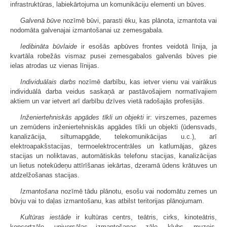
infrastruktūras, labiekārtojuma un komunikāciju elementi un būves.
Galvenā būve
nozīmē būvi, parasti ēku, kas plānota, izmantota vai
nodomāta galvenajai izmantošanai uz zemesgabala.
Iedibināta būvlaide
ir esošās apbūves frontes veidotā līnija, ja
kvartāla robežās vismaz pusei zemesgabalos galvenās būves pie
ielas atrodas uz vienas līnijas.
Individuālais darbs
nozīmē darbību, kas ietver vienu vai vairākus
individuālā darba veidus saskaņā ar pastāvošajiem normatīvajiem
aktiem un var ietvert arī darbību dzīves vietā radošajās profesijās.
Inženiertehniskās apgādes tīkli un objekti
ir: virszemes, pazemes
un zemūdens inženiertehniskās apgādes tīkli un objekti (ūdensvads,
kanalizācija, siltumapgāde, telekomunikācijas u.c.), arī
elektroapakšstacijas, termoelektrocentrāles un katlumājas, gāzes
stacijas un noliktavas, automātiskās telefonu stacijas, kanalizācijas
un lietus notekūdeņu attīrīšanas iekārtas, dzeramā ūdens krātuves un
atdzelžošanas stacijas.
Izmantošana
nozīmē tādu plānotu, esošu vai nodomātu zemes un
būvju vai to daļas izmantošanu, kas atbilst teritorijas plānojumam.
Kultūras iestāde
ir kultūras centrs, teātris, cirks, kinoteātris,
koncertzāle, universālas izmantošanas zāle, klubs, muzejs,