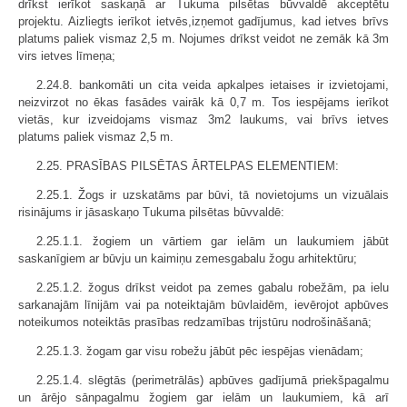
drīkst ierīkot saskaņā ar Tukuma pilsētas būvvaldē akceptētu
projektu. Aizliegts ierīkot ietvēs,izņemot gadījumus, kad ietves brīvs
platums paliek vismaz 2,5 m. Nojumes drīkst veidot ne zemāk kā 3m
virs ietves līmeņa;
2.24.8. bankomāti un cita veida apkalpes ietaises ir izvietojami,
neizvirzot no ēkas fasādes vairāk kā 0,7 m. Tos iespējams ierīkot
vietās, kur izveidojams vismaz 3m2 laukums, vai brīvs ietves
platums paliek vismaz 2,5 m.
2.25. PRASĪBAS PILSĒTAS ĀRTELPAS ELEMENTIEM:
2.25.1. Žogs ir uzskatāms par būvi, tā novietojums un vizuālais
risinājums ir jāsaskaņo Tukuma pilsētas būvvaldē:
2.25.1.1. žogiem un vārtiem gar ielām un laukumiem jābūt
saskanīgiem ar būvju un kaimiņu zemesgabalu žogu arhitektūru;
2.25.1.2. žogus drīkst veidot pa zemes gabalu robežām, pa ielu
sarkanajām līnijām vai pa noteiktajām būvlaidēm, ievērojot apbūves
noteikumos noteiktās prasības redzamības trijstūru nodrošināšanā;
2.25.1.3. žogam gar visu robežu jābūt pēc iespējas vienādam;
2.25.1.4. slēgtās (perimetrālās) apbūves gadījumā priekšpagalmu
un ārējo sānpagalmu žogiem gar ielām un laukumiem, kā arī