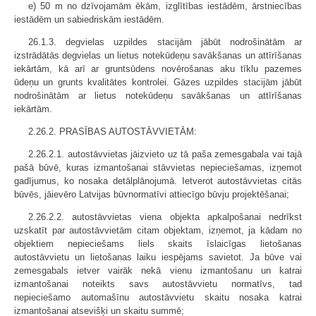
e) 50 m no dzīvojamām ēkām, izglītības iestādēm, ārstniecības
iestādēm un sabiedriskām iestādēm.
26.1.3. degvielas uzpildes stacijām jābūt nodrošinātām ar
izstrādātās degvielas un lietus notekūdeņu savākšanas un attīrīšanas
iekārtām, kā arī ar gruntsūdens novērošanas aku tīklu pazemes
ūdeņu un grunts kvalitātes kontrolei. Gāzes uzpildes stacijām jābūt
nodrošinātām ar lietus notekūdeņu savākšanas un attīrīšanas
iekārtām.
2.26.2. PRASĪBAS AUTOSTĀVVIETĀM:
2.26.2.1. autostāvvietas jāizvieto uz tā paša zemesgabala vai tajā
pašā būvē, kuras izmantošanai stāvvietas nepieciešamas, izņemot
gadījumus, ko nosaka detālplānojumā. Ietverot autostāvvietas citās
būvēs, jāievēro Latvijas būvnormatīvi attiecīgo būvju projektēšanai;
2.26.2.2. autostāvvietas viena objekta apkalpošanai nedrīkst
uzskatīt par autostāvvietām citam objektam, izņemot, ja kādam no
objektiem nepieciešams liels skaits īslaicīgas lietošanas
autostāvvietu un lietošanas laiku iespējams savietot. Ja būve vai
zemesgabals ietver vairāk nekā vienu izmantošanu un katrai
izmantošanai noteikts savs autostāvvietu normatīvs, tad
nepieciešamo automašīnu autostāvvietu skaitu nosaka katrai
izmantošanai atsevišķi un skaitu summē;