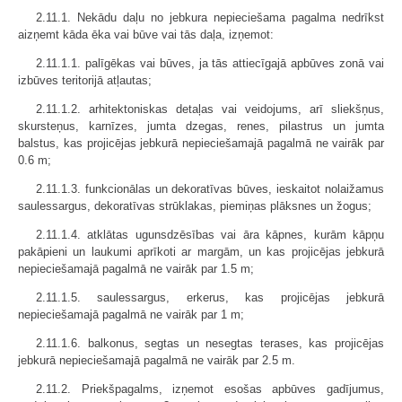
2.11.1. Nekādu daļu no jebkura nepieciešama pagalma nedrīkst
aizņemt kāda ēka vai būve vai tās daļa, izņemot:
2.11.1.1. palīgēkas vai būves, ja tās attiecīgajā apbūves zonā vai
izbūves teritorijā atļautas;
2.11.1.2. arhitektoniskas detaļas vai veidojums, arī sliekšņus,
skursteņus, karnīzes, jumta dzegas, renes, pilastrus un jumta
balstus, kas projicējas jebkurā nepieciešamajā pagalmā ne vairāk par
0.6 m;
2.11.1.3. funkcionālas un dekoratīvas būves, ieskaitot nolaižamus
saulessargus, dekoratīvas strūklakas, piemiņas plāksnes un žogus;
2.11.1.4. atklātas ugunsdzēsības vai āra kāpnes, kurām kāpņu
pakāpieni un laukumi aprīkoti ar margām, un kas projicējas jebkurā
nepieciešamajā pagalmā ne vairāk par 1.5 m;
2.11.1.5. saulessargus, erkerus, kas projicējas jebkurā
nepieciešamajā pagalmā ne vairāk par 1 m;
2.11.1.6. balkonus, segtas un nesegtas terases, kas projicējas
jebkurā nepieciešamajā pagalmā ne vairāk par 2.5 m.
2.11.2. Priekšpagalms, izņemot esošas apbūves gadījumus,