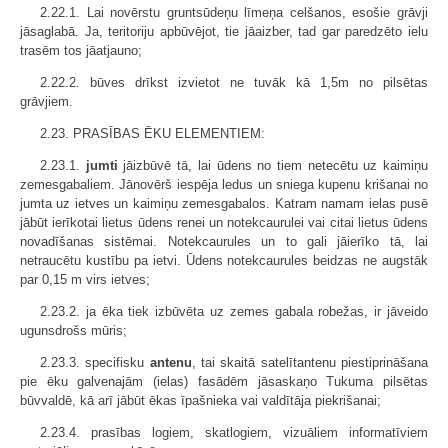
2.22.1. Lai novērstu gruntsūdeņu līmeņa celšanos, esošie grāvji
jāsaglabā. Ja, teritoriju apbūvējot, tie jāaizber, tad gar paredzēto ielu
trasēm tos jāatjauno;
2.22.2. būves drīkst izvietot ne tuvāk kā 1,5m no pilsētas
grāvjiem.
2.23. PRASĪBAS ĒKU ELEMENTIEM:
2.23.1.
jumti
jāizbūvē tā, lai ūdens no tiem netecētu uz kaimiņu
zemesgabaliem. Jānovērš iespēja ledus un sniega kupenu krišanai no
jumta uz ietves un kaimiņu zemesgabalos. Katram namam ielas pusē
jābūt ierīkotai lietus ūdens renei un notekcaurulei vai citai lietus ūdens
novadīšanas sistēmai. Notekcaurules un to gali jāierīko tā, lai
netraucētu kustību pa ietvi. Ūdens notekcaurules beidzas ne augstāk
par 0,15 m virs ietves;
2.23.2. ja ēka tiek izbūvēta uz zemes gabala robežas, ir jāveido
ugunsdrošs mūris;
2.23.3. specifisku
antenu
, tai skaitā satelītantenu piestiprināšana
pie ēku galvenajām (ielas) fasādēm jāsaskaņo Tukuma pilsētas
būvvaldē, kā arī jābūt ēkas īpašnieka vai valdītāja piekrišanai;
2.23.4. prasības logiem, skatlogiem, vizuāliem informatīviem