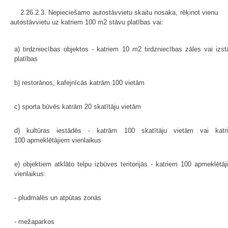
2.26.2.3. Nepieciešamo autostāvvietu skaitu nosaka, rēķinot vienu
autostāvvietu uz katriem 100 m2 stāvu platības vai:
a) tirdzniecības objektos - katriem 10 m2 tirdzniecības zāles vai izst
platības
b) restorānos, kafejnīcās katrām 100 vietām
c) sporta būvēs katrām 20 skatītāju vietām
d) kultūras iestādēs - katrām 100 skatītāju vietām vai katr
100 apmeklētājiem vienlaikus
e) objektiem atklāto telpu izbūves teritorijās - katriem 100 apmeklētā
vienlaikus:
- pludmalēs un atpūtas zonās
- mežaparkos