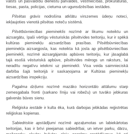
valsts un pašvaldību dienestu pārvaldes, vēstniecības, prokuratūras,
tiesas, pasta, policijas, cietuma un ugunsdzēsības iestādes.
Pilsētas grāvis
nodrošina atklātu virszemes ūdeņu noteci,
iekļaujoties vienotā pilsētas noteču sistēmā.
Pilsētbūvniecības piemineklis
nozīmē ar likumu noteiktu un
aizsargātu, īpaši vērtīgu vēsturiskās pilsētvides teritoriju, kur ir spēkā
kultūras pieminekļu aizsardzības prasības. Pilsētbūvniecības
pieminekļa aizsargjosla, kas noteikta kā josla ap pilsētbūvniecības
pieminekli, nozīmē aizsargājamās apbūves teritoriju, kur jāsaglabā
tajā esošā vēsturiskā apbūve, pilsētvides mērogs un raksturs, lai
neradītu negatīvu ietekmi uz pieminekli. Visa veida saimnieciskā
darbība šajā teritorijā ir saskaņojama ar Kultūras pieminekļu
aizsardzības inspekciju.
Pagalma dziļums
nozīmē mazāko horizontālo attālumu starp
zemesgabala fronti (sarkano līniju vai robežu) un tuvāko jebkuras
galvenās būves sienu.
Reliģiska iestāde
ir kulta ēka, kurā darbojas jebkādas reģistrētas
reliģiskas kopienas.
Sabiedriskie apstādījumi
nozīmē apzaļumotas un labiekārtotas
teritorijas, kas ir brīvi pieejamas sabiedrībai, un ietver parku, dārzu,