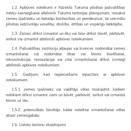
1.2. Apbūves noteikumi ir līdzeklis Tukuma pilsētas pašvaldības
mērķu sasniegšanai atbilstoši Tukuma teritorijas plānojumam, nosakot
zemes īpašnieku un lietotāju būvtiesības un pienākumus, lai veicinātu
pilsētas iedzīvotāju veselību, drošību, ērtības un vispārīgu labklājību.
1.3. Zemes drīkst izmantot un ēku vai būvi drīkst būvēt, pārbūvēt,
ierīkot vai izmantot atbilstoši apbūves noteikumiem.
1.4. Pašvaldības institūciju atļaujas vai licences nodomātai zemes
izmantošanai vai nodomātai ēkas vai būves būvēšanai,
rekonstrukcijai, restaurācijai vai citai izmantošanai drīkst izsniegt
atbilstoši apbūves noteikumiem.
1.5. Gadījumi, kad nepieciešams iepazīties ar apbūves
noteikumiem:
1.5.1. zemes īpašnieks vai valdītājs vēlas noskaidrot, kādiem
nolūkiem drīkst izmantot zemi un būvēt, pārbūvēt, ierīkot vai izmantot
būves uz tās;
1.5.2. potenciālais būvētājs kādai noteiktai izmantošanai vēlas
atrast zemesgabalu.
1.6. Lietoto terminu skaidrojums