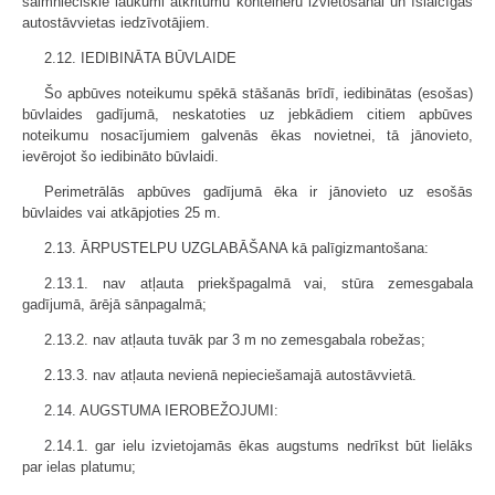
saimnieciskie laukumi atkritumu konteineru izvietošanai un īslaicīgas
autostāvvietas iedzīvotājiem.
2.12. IEDIBINĀTA BŪVLAIDE
Šo apbūves noteikumu spēkā stāšanās brīdī, iedibinātas (esošas)
būvlaides gadījumā, neskatoties uz jebkādiem citiem apbūves
noteikumu nosacījumiem galvenās ēkas novietnei, tā jānovieto,
ievērojot šo iedibināto būvlaidi.
Perimetrālās apbūves gadījumā ēka ir jānovieto uz esošās
būvlaides vai atkāpjoties 25 m.
2.13. ĀRPUSTELPU UZGLABĀŠANA kā palīgizmantošana:
2.13.1. nav atļauta priekšpagalmā vai, stūra zemesgabala
gadījumā, ārējā sānpagalmā;
2.13.2. nav atļauta tuvāk par 3 m no zemesgabala robežas;
2.13.3. nav atļauta nevienā nepieciešamajā autostāvvietā.
2.14. AUGSTUMA IEROBEŽOJUMI:
2.14.1. gar ielu izvietojamās ēkas augstums nedrīkst būt lielāks
par ielas platumu;