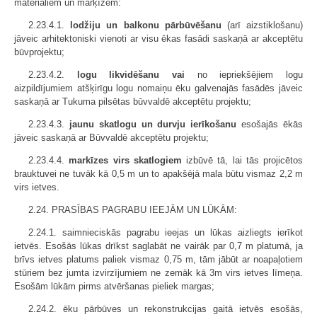
materiāliem un marķīzēm:
2.23.4.1.
lodžiju un balkonu pārbūvēšanu
(arī aizstiklošanu)
jāveic arhitektoniski vienoti ar visu ēkas fasādi saskaņā ar akceptētu
būvprojektu;
2.23.4.2.
logu likvidēšanu vai
no iepriekšējiem logu
aizpildījumiem atšķirīgu logu nomaiņu ēku galvenajās fasādēs jāveic
saskaņā ar Tukuma pilsētas būvvaldē akceptētu projektu;
2.23.4.3.
jaunu skatlogu un durvju ierīkošanu
esošajās ēkās
jāveic saskaņā ar Būvvaldē akceptētu projektu;
2.23.4.4.
markīzes virs skatlogiem
izbūvē tā, lai tās projicētos
brauktuvei ne tuvāk kā 0,5 m un to apakšējā mala būtu vismaz 2,2 m
virs ietves.
2.24. PRASĪBAS PAGRABU IEEJĀM UN LŪKĀM:
2.24.1. saimnieciskās pagrabu ieejas un lūkas aizliegts ierīkot
ietvēs. Esošās lūkas drīkst saglabāt ne vairāk par 0,7 m platumā, ja
brīvs ietves platums paliek vismaz 0,75 m, tām jābūt ar noapaļotiem
stūriem bez jumta izvirzījumiem ne zemāk kā 3m virs ietves līmeņa.
Esošām lūkām pirms atvēršanas pieliek margas;
2.24.2. ēku pārbūves un rekonstrukcijas gaitā ietvēs esošās,