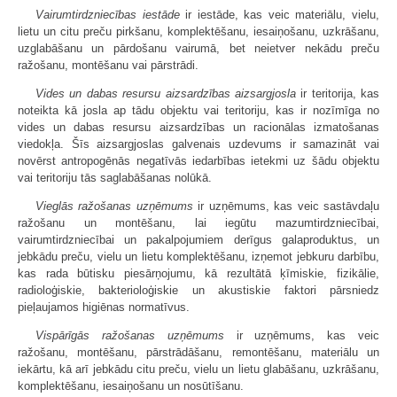
Vairumtirdzniecības iestāde
ir iestāde, kas veic materiālu, vielu,
lietu un citu preču pirkšanu, komplektēšanu, iesaiņošanu, uzkrāšanu,
uzglabāšanu un pārdošanu vairumā, bet neietver nekādu preču
ražošanu, montēšanu vai pārstrādi.
Vides un dabas resursu aizsardzības aizsargjosla
ir teritorija, kas
noteikta kā josla ap tādu objektu vai teritoriju, kas ir nozīmīga no
vides un dabas resursu aizsardzības un racionālas izmatošanas
viedokļa. Šīs aizsargjoslas galvenais uzdevums ir samazināt vai
novērst antropogēnās negatīvās iedarbības ietekmi uz šādu objektu
vai teritoriju tās saglabāšanas nolūkā.
Vieglās ražošanas uzņēmums
ir uzņēmums, kas veic sastāvdaļu
ražošanu un montēšanu, lai iegūtu mazumtirdzniecībai,
vairumtirdzniecībai un pakalpojumiem derīgus galaproduktus, un
jebkādu preču, vielu un lietu komplektēšanu, izņemot jebkuru darbību,
kas rada būtisku piesārņojumu, kā rezultātā ķīmiskie, fizikālie,
radioloģiskie, bakterioloģiskie un akustiskie faktori pārsniedz
pieļaujamos higiēnas normatīvus.
Vispārīgās ražošanas uzņēmums
ir uzņēmums, kas veic
ražošanu, montēšanu, pārstrādāšanu, remontēšanu, materiālu un
iekārtu, kā arī jebkādu citu preču, vielu un lietu glabāšanu, uzkrāšanu,
komplektēšanu, iesaiņošanu un nosūtīšanu.