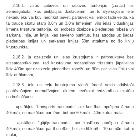
2.18.1. visās apbūves un izbūves teritorijās (zonās) uz
zemesgabala, kas piekļaujas dzelzceļam, un to šķērsojošai ielai
nekādu ēku vai būvi nedrīkst būvēt, pārbūvēt vai ierīkot tādā veidā, ka
tā traucē skatu starp 0.6m un 3.0m līmeņiem virs ielas viduslīnijas
līmeņa trīsstūra teritorijā, ko ierobežo dzelzceļa piederības robeža un
sarkanā līnija, un līnija, kas savieno punktus, kas atrodas uz šādas
piederības līnijas un sarkanās līnijas 50m attālumā no šo līniju
krustpunkta;
2.18.2. ja dzelzceļa un ielas krustojumā ir pārbrauktuve bez
aizsargaprīkojuma, tad krustojuma redzamības trīsstūris jāpalielina
līdz 400m gar dzelzceļa piederības robežu un 90m gar ielas līniju vai
līdz attālumam;
2.18.3. ielu un ceļu krustojumu vienā līmenī veido atbilstoši
pastāvošajiem normatīvajiem aktiem, ievērojot redzamības trijstūru
nodrošināšanu:
- apstākļos "transports-transports" pie kustības aprēķina ātruma
40km/h, ne mazākus par 25m, bet pie 60km/h - 40m katrai malai;
- apstākļos "gājējs-transports" pie kustības aprēķina ātruma
40km/h, ne mazākus par 8 un 40m, bet pie 60km/h - 10 un 50m katrai
malai;