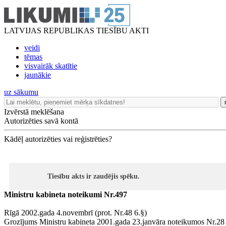
LATVIJAS REPUBLIKAS TIESĪBU AKTI
veidi
tēmas
visvairāk skatītie
jaunākie
uz sākumu
Izvērstā meklēšana
Autorizēties savā kontā
Kādēļ autorizēties vai reģistrēties?
Tiesību akts ir zaudējis spēku.
Ministru kabineta noteikumi Nr.497
Rīgā 2002.gada 4.novembrī (prot. Nr.48 6.§)
Grozījums Ministru kabineta 2001.gada 23.janvāra noteikumos Nr.28