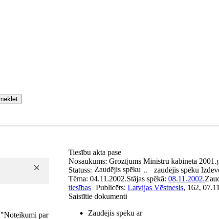
meklēt
Tiesību akta pase
Nosaukums:
Grozījums Ministru kabineta 2001.
Zaudējis spēku
Statuss:
..
zaudējis spēku
Izdev
Tēma:
04.11.2002.
Stājas spēkā:
08.11.2002.
Zau
tiesības
Publicēts:
Latvijas Vēstnesis
, 162, 07.1
Saistītie dokumenti
Zaudējis spēku ar
 "Noteikumi par