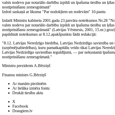
valsts nodevu par notariālo darbību izpildi un īpašuma tiesību un ķīlas
nostiprināšanu zemesgrāmatā"
Izdoti saskaņā ar likuma "Par nodokļiem un nodevām" 10.pantu
Izdarīt Ministru kabineta 2001.gada 23.janvāra noteikumos Nr.28 "N
valsts nodevu par notariālo darbību izpildi un īpašuma tiesību un ķīlas
nostiprināšanu zemesgrāmatā" (Latvijas Vēstnesis, 2001, 15.nr.) groz
papildināt noteikumus ar 8.12.apakšpunktu šādā redakcijā:
"8.12. Latvijas Neredzīgo biedrība, Latvijas Nedzirdīgo savienība u
(uzņēmējsabiedrības), kuru pamatkapitālu veido tikai Latvijas Neredzī
Latvijas Nedzirdīgo savienības ieguldījumi, — par nekustamā īpašuma
nostiprināšanu zemesgrāmatā."
Ministru prezidents A.Bērziņš
Finansu ministrs G.Bērziņš
Ar manām piezīmēm
Ar lielāka izmēra fontu
Drukāt tiesību aktu
X
Facebook
Draugiem.lv