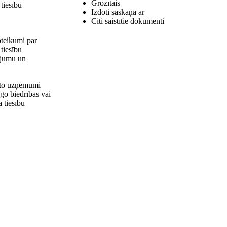
Grozītais
 tiesību
Izdoti saskaņā ar
Citi saistītie dokumenti
oteikumi par
 tiesību
ījumu un
n to uzņēmumi
go biedrības vai
 tiesību