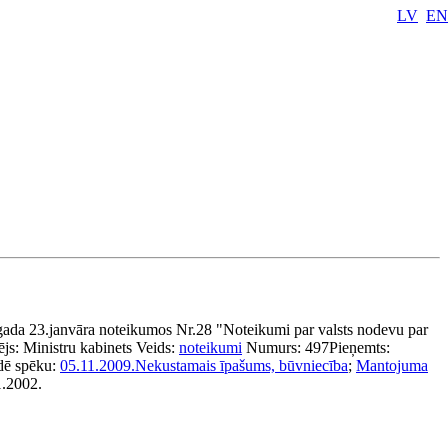
LV
EN
gada 23.janvāra noteikumos Nr.28 "Noteikumi par valsts nodevu par
ējs:
Ministru kabinets
Veids:
noteikumi
Numurs:
497
Pieņemts:
dē spēku:
05.11.2009.
Nekustamais īpašums, būvniecība
;
Mantojuma
1.2002.