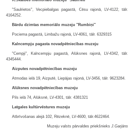
"Saulrietos", Vecpiebalgas pagastā, Cēsu rajonā, LV-4122, tālr.
4164252.
Bārdu dzimtas memoriālo muzeju "Rumbiņi"
Pociema pagastā, Limbažu rajonā, LV-4061, tālr. 6329315
Kalncempju pagasta novadpētniecības muzeju
"Cempji", Kalncempju pagastā, Alūksnes rajonā, LV-4342, tālr.
4345444.
Aizputes novadpētniecības muzeju
Atmodas ielā 19, Aizputē, Liepājas rajonā, LV-3456, tālr. 9623284.
Alūksnes novadpētniecības muzeju
Pils ielā 74, Alūksnē, LV-4301, tālr. 4381321
Latgales kultūrvēstures muzeju
Atbrīvošanas alejā 102, Rēzeknē, LV-4600, tālr.4622464.
Muzeju valsts pārvaldes priekšnieks
J.Garjāns