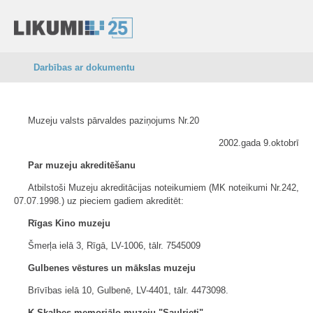
Darbības ar dokumentu
Muzeju valsts pārvaldes paziņojums Nr.20
2002.gada 9.oktobrī
Par muzeju akreditēšanu
Atbilstoši Muzeju akreditācijas noteikumiem (MK noteikumi Nr.242,
07.07.1998.) uz pieciem gadiem akreditēt:
Rīgas Kino muzeju
Šmerļa ielā 3, Rīgā, LV-1006, tālr. 7545009
Gulbenes vēstures un mākslas muzeju
Brīvības ielā 10, Gulbenē, LV-4401, tālr. 4473098.
K.Skalbes memoriālo muzeju "Saulrieti"