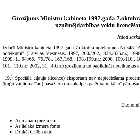
Grozījums Ministru kabineta 1997.gada 7.oktobr
uzņēmējdarbības veidu licencēša
Izdoti sas
Izdarīt Ministru kabineta 1997.gada 7.oktobra noteikumos Nr.348 "
noteikumi" (Latvijas Vēstnesis, 1997, 260./262., 334./335.nr.; 1998,
1999, 1., 64./65., 75./78., 167./168., 198./199.nr.; 2000, 109./110., 18
101., 110.nr.; 2002, 31., 40.nr.) grozījumu un papildināt noteikumus a
1
"19.
Speciālā atļauja (licence) eksportam nav nepieciešama precēm,
(kuģu vai lidmašīnu) pasažieru un apkalpes patēriņam, kā arī pārdošan
Ekonomika
Ar manām piezīmēm
Ar lielāka izmēra fontu
Drukāt tiesību aktu