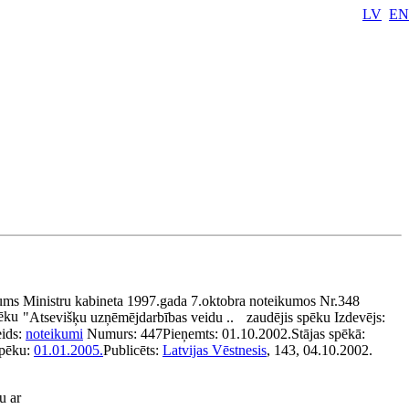
LV
EN
ums Ministru kabineta 1997.gada 7.oktobra noteikumos Nr.348
ēku
"Atsevišķu uzņēmējdarbības veidu ..
zaudējis spēku
Izdevējs:
ids:
noteikumi
Numurs:
447
Pieņemts:
01.10.2002.
Stājas spēkā:
pēku:
01.01.2005.
Publicēts:
Latvijas Vēstnesis
, 143, 04.10.2002.
u ar