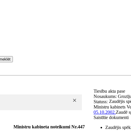
meklēt
Tiesību akta pase
Nosaukums:
Grozīj
Zaudējis sp
Statuss:
Ministru kabinets
Ve
05.10.2002.
Zaudē s
Saistītie dokumenti
Ministru kabineta noteikumi Nr.447
Zaudējis spēk