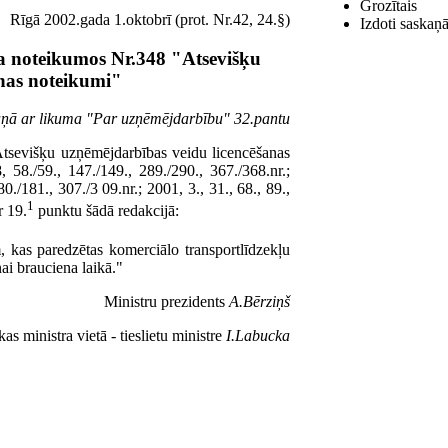
Grozītais
Rīgā 2002.gada 1.oktobrī (prot. Nr.42, 24.§)
Izdoti saskaņā
a noteikumos Nr.348 "Atsevišķu
nas noteikumi"
kaņā ar likuma "Par uzņēmējdarbību" 32.pantu
Atsevišķu uzņēmējdarbības veidu licencēšanas
 58./59., 147./149., 289./290., 367./368.nr.;
0./181., 307./3 09.nr.; 2001, 3., 31., 68., 89.,
1
r 19.
punktu šādā redakcijā:
 kas paredzētas komerciālo transportlīdzekļu
ai brauciena laikā."
Ministru prezidents
A.Bērziņš
s ministra vietā - tieslietu ministre
I.Labucka