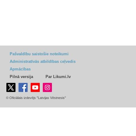
Pašvaldību saistošie noteikumi
Administratīvās atbildības ceļvedis
Apmācības
Pilnā versija
Par Likumi.lv
© Oficiālais izdevējs "Latvijas Vēstnesis"