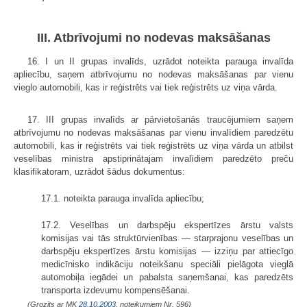
III. Atbrīvojumi no nodevas maksāšanas
16. I un II grupas invalīds, uzrādot noteikta parauga invalīda
apliecību, saņem atbrīvojumu no nodevas maksāšanas par vienu
vieglo automobili, kas ir reģistrēts vai tiek reģistrēts uz viņa vārda.
17. III grupas invalīds ar pārvietošanās traucējumiem saņem
atbrīvojumu no nodevas maksāšanas par vienu invalīdiem paredzētu
automobili, kas ir reģistrēts vai tiek reģistrēts uz viņa vārda un atbilst
veselības ministra apstiprinātajam invalīdiem paredzēto preču
klasifikatoram, uzrādot šādus dokumentus:
17.1. noteikta parauga invalīda apliecību;
17.2. Veselības un darbspēju ekspertīzes ārstu valsts
komisijas vai tās struktūrvienības — starprajonu veselības un
darbspēju ekspertīzes ārstu komisijas — izziņu par attiecīgo
medicīnisko indikāciju noteikšanu speciāli pielāgota vieglā
automobiļa iegādei un pabalsta saņemšanai, kas paredzēts
transporta izdevumu kompensēšanai.
(Grozīts ar MK
28.10.2003.
noteikumiem Nr. 596)