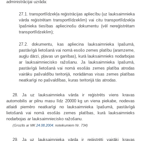
administrācijai uzrāda:
27.1. transportlīdzekļa reģistrācijas apliecību (uz lauksaimnieka
vārda reģistrētam transportlīdzeklim) vai citu transportlīdzekļa
īpašnieka tiesības apliecinošu dokumentu (vēl nereģistrētam
transportlīdzeklim);
27.2. dokumentu, kas apliecina lauksaimnieka īpašumā,
pastāvīgā lietošanā vai nomā esošo zemes platību (aramzeme,
augļu dārzi, pļavas un ganības), kurā lauksaimnieks nodarbojas
ar lauksaimniecisko ražošanu. Ja lauksaimnieka īpašumā,
pastāvīgā lietošanā vai nomā esošās zemes platība atrodas
vairāku pašvaldību teritorijā, norādāmas visas zemes platības
neatkarīgi no pašvaldības, kuras teritorijā tās atrodas.
28. Ja uz lauksaimnieka vārda ir reģistrēts viens kravas
automobilis ar pilnu masu līdz 20000 kg un viena piekabe, nodevas
atlaidi piemēro neatkarīgi no lauksaimnieka īpašumā, pastāvīgā
lietošanā vai nomā esošās zemes platības, kurā lauksaimnieks
nodarbojas ar lauksaimniecisko ražošanu.
(Grozīts ar MK
24.08.2004.
noteikumiem Nr. 734)
29. Ja uz lauksaimnieka vārda ir reģistrēti vairāki kravas