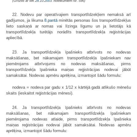
(Grozīts ar MK
28.10.2003.
noteikumiem Nr. 596)
22. Nodevu par operatīvajiem transportlīdzekļiem nemaksā arī
gadījumos, ja likuma
8.pantā
minētās personas šos transportlīdzekļus
lieto saskaņā ar nomas vai līzinga līgumu un ja lietotājs kā
transportlīdzekļa turētājs norādīts transportlīdzekļa reģistrācijas
apliecībā.
23. Ja transportlīdzekļa īpašnieks atbrīvots no nodevas
maksāšanas, bet nākamajam transportlīdzekļa īpašniekam nav
piemērojams atbrīvojums no nodevas maksāšanas, pirms
transportlīdzekļa īpašnieka maiņas reģistrācijas nodevai jābūt
samaksātai. Nodevas apmēru aprēķina, izmantojot šādu formulu:
nodeva = nodeva par gadu x 1/12 x kārtējā gadā atlikušo mēnešu
skaits (ieskaitot reģistrācijas mēnesi).
24. Ja transportlīdzekļa īpašnieks atbrīvots no nodevas
maksāšanas, bet nākamajam transportlīdzekļa īpašniekam
piemērojama nodevas atlaide, pirms transportlīdzekļa īpašnieka
maiņas reģistrācijas nodevai jābūt samaksātai. Nodevas apmēru
aprēķina, izmantojot šādu formulu: