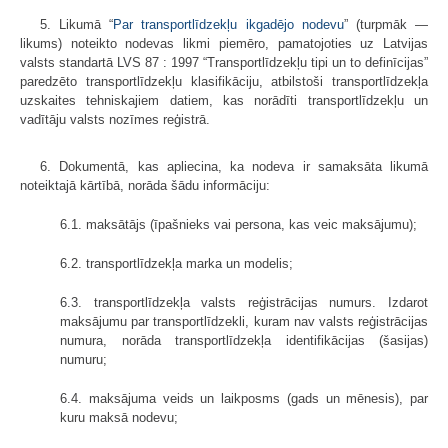
5. Likumā “
Par transportlīdzekļu ikgadējo nodevu
” (turpmāk —
likums) noteikto nodevas likmi piemēro, pamatojoties uz Latvijas
valsts standartā LVS 87 : 1997 “Transportlīdzekļu tipi un to definīcijas”
paredzēto transportlīdzekļu klasifikāciju, atbilstoši transportlīdzekļa
uzskaites tehniskajiem datiem, kas norādīti transportlīdzekļu un
vadītāju valsts nozīmes reģistrā.
6. Dokumentā, kas apliecina, ka nodeva ir samaksāta likumā
noteiktajā kārtībā, norāda šādu informāciju:
6.1. maksātājs (īpašnieks vai persona, kas veic maksājumu);
6.2. transportlīdzekļa marka un modelis;
6.3. transportlīdzekļa valsts reģistrācijas numurs. Izdarot
maksājumu par transportlīdzekli, kuram nav valsts reģistrācijas
numura, norāda transportlīdzekļa identifikācijas (šasijas)
numuru;
6.4. maksājuma veids un laikposms (gads un mēnesis), par
kuru maksā nodevu;