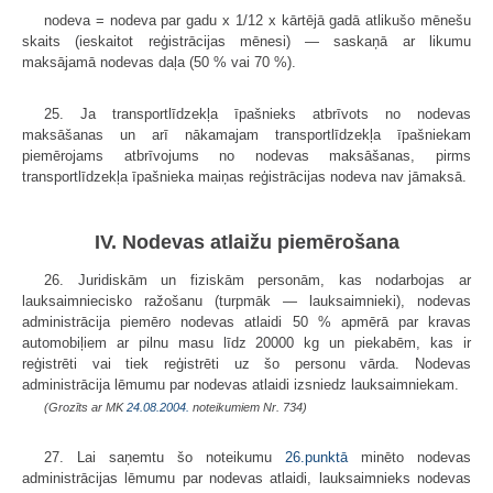
nodeva = nodeva par gadu x 1/12 x kārtējā gadā atlikušo mēnešu
skaits (ieskaitot reģistrācijas mēnesi) — saskaņā ar likumu
maksājamā nodevas daļa (50 % vai 70 %).
25. Ja transportlīdzekļa īpašnieks atbrīvots no nodevas
maksāšanas un arī nākamajam transportlīdzekļa īpašniekam
piemērojams atbrīvojums no nodevas maksāšanas, pirms
transportlīdzekļa īpašnieka maiņas reģistrācijas nodeva nav jāmaksā.
IV. Nodevas atlaižu piemērošana
26. Juridiskām un fiziskām personām, kas nodarbojas ar
lauksaimniecisko ražošanu (turpmāk — lauksaimnieki), nodevas
administrācija piemēro nodevas atlaidi 50 % apmērā par kravas
automobiļiem ar pilnu masu līdz 20000 kg un piekabēm, kas ir
reģistrēti vai tiek reģistrēti uz šo personu vārda. Nodevas
administrācija lēmumu par nodevas atlaidi izsniedz lauksaimniekam.
(Grozīts ar MK
24.08.2004.
noteikumiem Nr. 734)
27. Lai saņemtu šo noteikumu
26.punktā
minēto nodevas
administrācijas lēmumu par nodevas atlaidi, lauksaimnieks nodevas