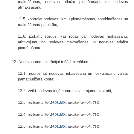
maksāšanas, nodevas atlaižu piemērošanu un nodevas
atmaksāšanu;
11.5. kontrolēt nodevas likmju piemērošanas, aprēķināšanas un
maksāšanas pareizību;
11.6. izskatīt strīdus, kas rodas par nodevas maksāšanu,
atbrīvojumu no nodevas maksāšanas un nodevas atlaižu
piemērošanu.
12. Nodevas administrācijai ir šādi pienākumi:
12.1. nodrošināt nodevas iekasēšanu un ieskaitīšanu valsts
pamatbudžeta kontā;
12.2. veikt nodevas ieņēmumu un izlietojuma uzskaiti;
12.3.
;
(svītrots ar MK
24.08.2004.
noteikumiem Nr. 734)
12.4.
;
(svītrots ar MK
24.08.2004.
noteikumiem Nr. 734)
12.5.
;
(svītrots ar MK
24.08.2004.
noteikumiem Nr. 734)