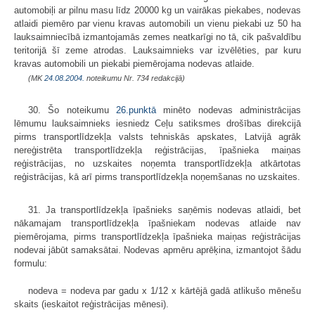
automobiļi ar pilnu masu līdz 20000 kg un vairākas piekabes, nodevas
atlaidi piemēro par vienu kravas automobili un vienu piekabi uz 50 ha
lauksaimniecībā izmantojamās zemes neatkarīgi no tā, cik pašvaldību
teritorijā šī zeme atrodas. Lauksaimnieks var izvēlēties, par kuru
kravas automobili un piekabi piemērojama nodevas atlaide.
(MK
24.08.2004.
noteikumu Nr. 734 redakcijā)
30. Šo noteikumu
26.punktā
minēto nodevas administrācijas
lēmumu lauksaimnieks iesniedz Ceļu satiksmes drošības direkcijā
pirms transportlīdzekļa valsts tehniskās apskates, Latvijā agrāk
nereģistrēta transportlīdzekļa reģistrācijas, īpašnieka maiņas
reģistrācijas, no uzskaites noņemta transportlīdzekļa atkārtotas
reģistrācijas, kā arī pirms transportlīdzekļa noņemšanas no uzskaites.
31. Ja transportlīdzekļa īpašnieks saņēmis nodevas atlaidi, bet
nākamajam transportlīdzekļa īpašniekam nodevas atlaide nav
piemērojama, pirms transportlīdzekļa īpašnieka maiņas reģistrācijas
nodevai jābūt samaksātai. Nodevas apmēru aprēķina, izmantojot šādu
formulu:
nodeva = nodeva par gadu x 1/12 x kārtējā gadā atlikušo mēnešu
skaits (ieskaitot reģistrācijas mēnesi).