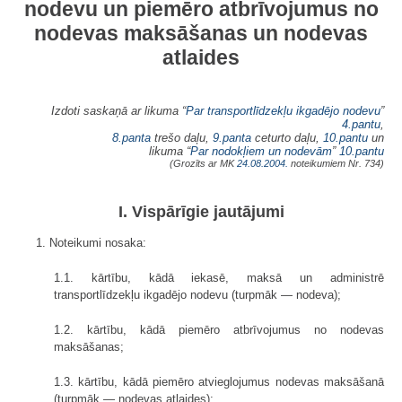
nodevu un piemēro atbrīvojumus no
nodevas maksāšanas un nodevas
atlaides
Izdoti saskaņā ar likuma “
Par transportlīdzekļu ikgadējo nodevu
”
4.pantu
,
8.panta
trešo daļu,
9.panta
ceturto daļu,
10.pantu
un
likuma “
Par nodokļiem un nodevām
”
10.pantu
(Grozīts ar MK
24.08.2004.
noteikumiem Nr. 734)
I. Vispārīgie jautājumi
1. Noteikumi nosaka:
1.1. kārtību, kādā iekasē, maksā un administrē
transportlīdzekļu ikgadējo nodevu (turpmāk — nodeva);
1.2. kārtību, kādā piemēro atbrīvojumus no nodevas
maksāšanas;
1.3. kārtību, kādā piemēro atvieglojumus nodevas maksāšanā
(turpmāk — nodevas atlaides);