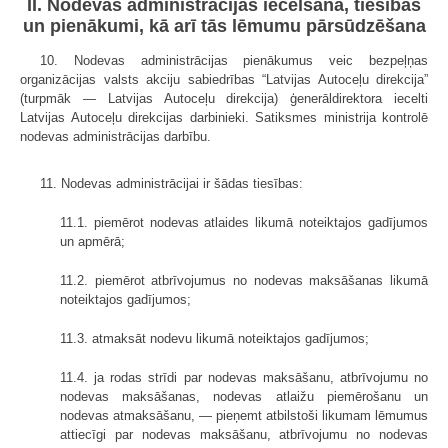
II. Nodevas administrācijas iecelšana, tiesības
un pienākumi, kā arī tās lēmumu pārsūdzēšana
10. Nodevas administrācijas pienākumus veic bezpeļņas
organizācijas valsts akciju sabiedrības “Latvijas Autoceļu direkcija”
(turpmāk — Latvijas Autoceļu direkcija) ģenerāldirektora iecelti
Latvijas Autoceļu direkcijas darbinieki. Satiksmes ministrija kontrolē
nodevas administrācijas darbību.
11. Nodevas administrācijai ir šādas tiesības:
11.1. piemērot nodevas atlaides likumā noteiktajos gadījumos
un apmērā;
11.2. piemērot atbrīvojumus no nodevas maksāšanas likumā
noteiktajos gadījumos;
11.3. atmaksāt nodevu likumā noteiktajos gadījumos;
11.4. ja rodas strīdi par nodevas maksāšanu, atbrīvojumu no
nodevas maksāšanas, nodevas atlaižu piemērošanu un
nodevas atmaksāšanu, — pieņemt atbilstoši likumam lēmumus
attiecīgi par nodevas maksāšanu, atbrīvojumu no nodevas