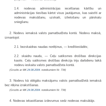
1.4. nodevas administrācijas iecelšanas kārtību un
administrācijas tiesības kārtot visus jautājumus, kas saistīti ar
nodevas maksāšanu, uzskaiti, izlietošanu un pārskatu
sniegšanu.
2. Nodevu iemaksā valsts pamatbudžeta kontā. Nodevu maksā,
izmantojot:
2.1. bezskaidras naudas norēķinus, — kredītiestādēs;
2.2. skaidru naudu, — Ceļu satiksmes drošības direkcijas
kasēs. Ceļu satiksmes drošības direkcija triju darbdienu laikā
nodevu ieskaita valsts pamatbudžeta kontā.
(Grozīts ar MK
24.08.2004.
noteikumiem Nr. 734)
3. Nodevu kā obligātu maksājumu valsts pamatbudžetā iemaksā
bez rēķina izrakstīšanas.
(Grozīts ar MK
24.08.2004.
noteikumiem Nr. 734)
4. Nodevas iekasēšanas izdevumus sedz nodevas maksātājs.