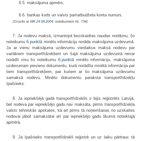
6.5. maksājuma apmērs;
6.6. bankas kods un valsts pamatbudžeta konta numurs.
(Grozīts ar MK
24.08.2004.
noteikumiem Nr. 734)
7. Ja nodevu maksā, izmantojot bezskaidras naudas norēķinu, šo
noteikumu
6.punktā
minēto informāciju norāda maksājuma uzdevumā.
Ja ar vienu maksājuma uzdevumu vienlaikus maksā nodevu par
vairākiem transportlīdzekļiem un šajā maksājuma uzdevumā nevar
norādīt visu šo noteikumu
6.punktā
minēto informāciju, maksājuma
uzdevumam pievieno dokumentu, kurā norādīta minētā informācija par
tiem transportlīdzekļiem, par kuriem ar šo maksājuma uzdevumu
samaksā nodevu. Minēto dokumentu paraksta transportlīdzekļu
īpašnieks.
8. Ja iepriekšējā gadā transportlīdzeklis ir bijis reģistrēts Latvijā,
bet nodeva par iepriekšējo gadu nav maksāta, pirms transportlīdzekļa
valsts tehniskās apskates, kā arī pirms tā noņemšanas no uzskaites
nodevai jābūt samaksātai arī par iepriekšējo gadu likumā noteiktajā
apmērā.
9. Ja īpašnieks transportlīdzekli reģistrē un uz laiku pārtrauc tā