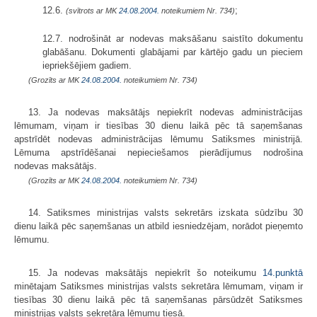
12.6.
;
(svītrots ar MK
24.08.2004.
noteikumiem Nr. 734)
12.7. nodrošināt ar nodevas maksāšanu saistīto dokumentu
glabāšanu. Dokumenti glabājami par kārtējo gadu un pieciem
iepriekšējiem gadiem.
(Grozīts ar MK
24.08.2004.
noteikumiem Nr. 734)
13. Ja nodevas maksātājs nepiekrīt nodevas administrācijas
lēmumam, viņam ir tiesības 30 dienu laikā pēc tā saņemšanas
apstrīdēt nodevas administrācijas lēmumu Satiksmes ministrijā.
Lēmuma apstrīdēšanai nepieciešamos pierādījumus nodrošina
nodevas maksātājs.
(Grozīts ar MK
24.08.2004.
noteikumiem Nr. 734)
14. Satiksmes ministrijas valsts sekretārs izskata sūdzību 30
dienu laikā pēc saņemšanas un atbild iesniedzējam, norādot pieņemto
lēmumu.
15. Ja nodevas maksātājs nepiekrīt šo noteikumu
14.punktā
minētajam Satiksmes ministrijas valsts sekretāra lēmumam, viņam ir
tiesības 30 dienu laikā pēc tā saņemšanas pārsūdzēt Satiksmes
ministrijas valsts sekretāra lēmumu tiesā.