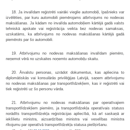
18. Ja invalīdam reģistrēti vairāki vieglie automobiļi, īpašnieks var
izvēlēties, par kuru automobili piemērojams atbrīvojums no nodevas
maksāšanas. Ja kādam no invalīda automobiļiem kārtējā gadā valsts
tehniskā apskate vai reģistrācija veikta bez nodevas samaksas,
uzskatāms, ka atbrīvojums no nodevas maksāšanas kārtējā gadā
piemērots par šo automobili.
19. Atbrīvojumu no nodevas maksāšanas invalīdam piemēro,
neņemot vērā no uzskaites noņemto automobiļu skaitu.
20. Ārvalstu personas, uzrādot dokumentus, kas apliecina to
diplomātiskās vai konsulārās privilēģijas Latvijā, saņem atbrīvojumu
no nodevas maksāšanas par transportlīdzekļiem, kas ir reģistrēti vai
tiek reģistrēti uz šo personu vārda.
21. Atbrīvojumu no nodevas maksāšanas par operatīvajiem
transportlīdzekļiem piemēro, ja transportlīdzekļa operatīvais statuss
norādīts transportlīdzekļa reģistrācijas apliecībā, kā arī saskaņā ar
iekšlietu ministra, aizsardzības ministra vai veselības ministra
rīkojumu par operatīvā transportlīdzekļa statusa piešķiršanu.