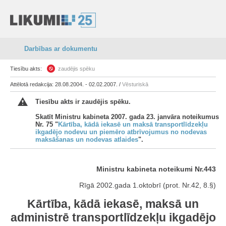
Darbības ar dokumentu
Tiesību akts:
zaudējis spēku
Attēlotā redakcija: 28.08.2004. - 02.02.2007. /
Vēsturiskā
Tiesību akts ir zaudējis spēku.
Skatīt Ministru kabineta 2007. gada 23. janvāra noteikumus
Nr. 75 "
Kārtība, kādā iekasē un maksā transportlīdzekļu
ikgadējo nodevu un piemēro atbrīvojumus no nodevas
maksāšanas un nodevas atlaides
".
Ministru kabineta noteikumi Nr.443
Rīgā 2002.gada 1.oktobrī (prot. Nr.42, 8.§)
Kārtība, kādā iekasē, maksā un
administrē transportlīdzekļu ikgadējo