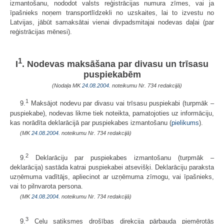
izmantošanu, nododot valsts reģistrācijas numura zīmes, vai ja
īpašnieks noņem transportlīdzekli no uzskaites, lai to izvestu no
Latvijas, jābūt samaksātai vienai divpadsmitajai nodevas daļai (par
reģistrācijas mēnesi).
1
I
. Nodevas maksāšana par divasu un trīsasu
puspiekabēm
(Nodaļa MK
24.08.2004.
noteikumu Nr. 734 redakcijā)
1
9.
Maksājot nodevu par divasu vai trīsasu puspiekabi (turpmāk –
puspiekabe), nodevas likme tiek noteikta, pamatojoties uz informāciju,
kas norādīta deklarācijā par puspiekabes izmantošanu (
pielikums
).
(MK
24.08.2004.
noteikumu Nr. 734 redakcijā)
2
9.
Deklarāciju par puspiekabes izmantošanu (turpmāk –
deklarācija) sastāda katrai puspiekabei atsevišķi. Deklarāciju paraksta
uzņēmuma vadītājs, apliecinot ar uzņēmuma zīmogu, vai īpašnieks,
vai to pilnvarota persona.
(MK
24.08.2004.
noteikumu Nr. 734 redakcijā)
3
9.
Ceļu satiksmes drošības direkcija pārbauda piemērotās