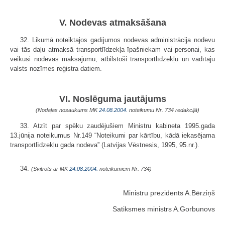
V. Nodevas atmaksāšana
32. Likumā noteiktajos gadījumos nodevas administrācija nodevu
vai tās daļu atmaksā transportlīdzekļa īpašniekam vai personai, kas
veikusi nodevas maksājumu, atbilstoši transportlīdzekļu un vadītāju
valsts nozīmes reģistra datiem.
VI. Noslēguma jautājums
(Nodaļas nosaukums MK
24.08.2004.
noteikumu Nr. 734 redakcijā)
33. Atzīt par spēku zaudējušiem Ministru kabineta 1995.gada
13.jūnija noteikumus Nr.149 “Noteikumi par kārtību, kādā iekasējama
transportlīdzekļu gada nodeva” (Latvijas Vēstnesis, 1995, 95.nr.).
34.
(Svītrots ar MK
24.08.2004.
noteikumiem Nr. 734)
Ministru prezidents A.Bērziņš
Satiksmes ministrs A.Gorbunovs