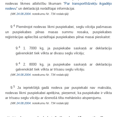
nodevas likmes atbilstību likumam “
Par transportlīdzekļu ikgadējo
nodevu
” un deklarācijā norādītajai informācijai.
(MK
24.08.2004.
noteikumu Nr. 734 redakcijā)
4
9.
Piemērojot nodevas likmi puspiekabei, seglu vilcēja pašmasas
un puspiekabes pilnas masas summu nosaka, puspiekabes
reģistrācijas apliecībā uzrādītajai puspiekabes pilnai masai pieskaitot:
4
9.
1. 7000 kg, ja puspiekabe saskaņā ar deklarāciju
galvenokārt tiek vilkta ar divasu seglu vilcēju;
4
9.
2. 8000 kg, ja puspiekabe saskaņā ar deklarāciju
galvenokārt tiek vilkta ar trīsasu seglu vilcēju.
(MK
24.08.2004.
noteikumu Nr. 734 redakcijā)
5
9.
Ja iepriekšējā gadā nodeva par puspiekabi nav maksāta,
nodevas likmi puspiekabei aprēķina, pieņemot, ka puspiekabe ir vilkta
ar trīsasu seglu vilcēju ar dzenošā tilta mehānisko atsperojumu.
(MK
24.08.2004.
noteikumu Nr. 734 redakcijā)