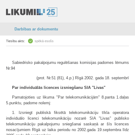
Darbības ar dokumentu
Tiesību akts:
spēkā esošs
Sabiedrisko pakalpojumu regulēšanas komisijas padomes lēmums
Nr.94
(prot. Nr.51 (81), 4.p.) Rīgā 2002. gada 18. septembrī
Par individuālās licences izsniegšanu SIA "Livas"
Pamatojoties uz likuma "Par telekomunikācijām" 8.panta 1.daļas
5.punktu, padome nolemj:
1. Izsniegt publiskā fiksētā telekomunikāciju tīkla operatora
individuālo licenci telekomunikāciju nozarē SIA "Livas" publisko
telekomunikāciju pakalpojumu sniegšanai saskaņā ar šīs licences
nosacījumiem Rīgā uz laika periodu no 2002.gada 19.septembra līdz