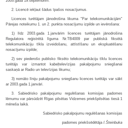
2005.gada 19.septembrim.
2. Licencē iekļaut šādus īpašos nosacījumus.
Licences turētājam jānodrošina likuma "Par telekomunikācijām"
Pārejas noteikumu 1. un 2. punkta nosacījumu izpilde un ievērošana:
1) līdz 2003.gada 1.janvārim licences turētājam jānodrošina
Regulatora reģistrētā līguma Nr.TB4009 par publiskā fiksētā
telekomunikāciju tīkla izveidošanu, attīstīšanu un ekspluatēšanu
nosacījumu izpilde;
2) sev piederošo publisko fiksēto telekomunikāciju tīklu licences
turētājs var izmantot kabeļtelevīzijas pakalpojumu sniegšanai
saskaņā ar Radio un televīzijas likumu;
3) nomāto līniju pakalpojumu sniegšanu licences turētājs var sākt
ar 2003.gada 1.janvāri.
3. Sabiedrisko pakalpojumu regulēšanas komisijas padomes
lēmumu var pārsūdzēt Rīgas pilsētas Vidzemes priekšpilsētas tiesā 1
mēneša laikā.
Sabiedrisko pakalpojumu regulēšanas komisijas
padomes priekšsēdētāja
I.Šteinbuka