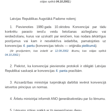
stājas spēkā
04.10.2002.
)
Latvijas Republikas Augstākā Padome nolemj:
1. Pievienoties 1980.gada 10.oktobra Konvencijai par tādu
konkrētu parasto ieroču veidu lietošanas aizliegšanu vai
ierobežošanu, kurus var uzskatīt par ieročiem, kas nodara ārkārtīgus
postījumus vai kam ir neselektīva iedarbība, pamatojoties uz
konvencijas
4. pantu
(konvencijas teksts — oriģināla
pielikumā
).
(Ar grozījumiem, kas izdarīti ar
12.09.2002
. likumu, kas stājas spēkā
04.10.2002.
)
2. Piekrist, ka konvencijai pievienotie protokoli ir obligāti Latvijas
Republikai saskaņā ar konvencijas
4. panta
prasībām.
3. Aizsardzības ministrijai turpmākajā darbībā ievērot konvencijā
ietvertos principus un normas.
4. Ārlietu ministrijai informēt ANO ģenerālsekretāru par šo lēmumu.
5. Lēmums stājas spēkā ar tā pieņemšanas dienu.