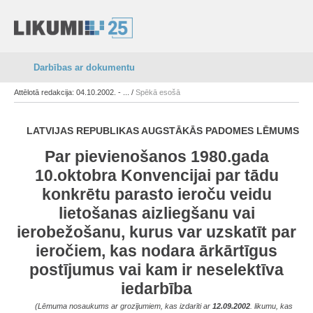
Darbības ar dokumentu
Attēlotā redakcija: 04.10.2002. - ... /
Spēkā esošā
LATVIJAS REPUBLIKAS AUGSTĀKĀS PADOMES LĒMUMS
Par pievienošanos 1980.gada
10.oktobra Konvencijai par tādu
konkrētu parasto ieroču veidu
lietošanas aizliegšanu vai
ierobežošanu, kurus var uzskatīt par
ieročiem, kas nodara ārkārtīgus
postījumus vai kam ir neselektīva
iedarbība
(Lēmuma nosaukums ar grozījumiem, kas izdarīti ar
12.09.2002
. likumu, kas