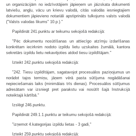
un organizācijām no iedzīvotājiem jāpieņem un jāizskata dokumenti
latviešu, angļu, vācu un krievu valodā, citās valodās iesniegtajiem
dokumentiem jāpievieno notariāli apstiprināts tulkojums valsts valodā
("Valsts valodas likums" 10.p.)."
Papildināt 241.punktu ar teikumu sekojošā redakcijā:
"Pēc dokumentu nosūtīšanas un attiecīgo atzīmju izdarīšanas
konkrētam iecirknim nodoto izpildu lietu uzskaites žurnālā, kantora
sekretārs izpildu lietu nekavējoties atdod tiesu izpildītājam."
Izteikt 242.punktu sekojošā redakcijā:
"242. Tiesu izpildītājam, sagatavojot procesuālos paziņojumus un
norādot tajos termiņu, jāņem vērā pasta sūtījuma nogādāšanai
nepieciešamais laiks (minimālais trīs dienas). Procesuālos sūtījumus
adresātam var izsniegt pret parakstu vai nosūtīt šajā Instrukcijā
noteiktajā kārtībā."
Izslēgt 246.punktu.
Papildināt 249.1.1.punktu ar teikumu sekojošā redakcijā:
"izņemot 4.kategorijas izpildu lietas - 3 gadi,"
Izteikt 259.punktu sekojošā redakcijā: