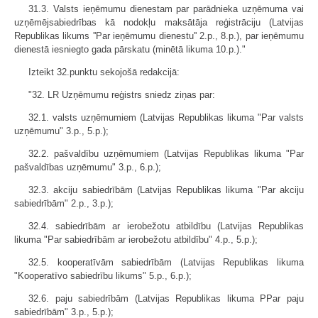
31.3. Valsts ieņēmumu dienestam par parādnieka uzņēmuma vai
uzņēmējsabiedrības kā nodokļu maksātāja reģistrāciju (Latvijas
Republikas likums ''Par ieņēmumu dienestu'' 2.p., 8.p.), par ieņēmumu
dienestā iesniegto gada pārskatu (minētā likuma 10.p.)."
Izteikt 32.punktu sekojošā redakcijā:
"32. LR Uzņēmumu reģistrs sniedz ziņas par:
32.1. valsts uzņēmumiem (Latvijas Republikas likuma "Par valsts
uzņēmumu" 3.p., 5.p.);
32.2. pašvaldību uzņēmumiem (Latvijas Republikas likuma "Par
pašvaldības uzņēmumu" 3.p., 6.p.);
32.3. akciju sabiedrībām (Latvijas Republikas likuma "Par akciju
sabiedrībām" 2.p., 3.p.);
32.4. sabiedrībām ar ierobežotu atbildību (Latvijas Republikas
likuma "Par sabiedrībām ar ierobežotu atbildību" 4.p., 5.p.);
32.5. kooperatīvām sabiedrībām (Latvijas Republikas likuma
"Kooperatīvo sabiedrību likums" 5.p., 6.p.);
32.6. paju sabiedrībām (Latvijas Republikas likuma PPar paju
sabiedrībām" 3.p., 5.p.);