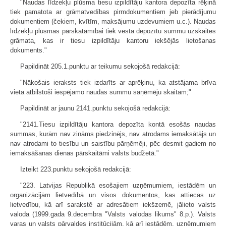
"Naudas līdzekļu plūsma tiesu izpildītāju kantora depozīta rēķinā
tiek pamatota ar grāmatvedības pirmdokumentiem jeb pierādījumu
dokumentiem (čekiem, kvītīm, maksājumu uzdevumiem u.c.). Naudas
līdzekļu plūsmas pārskatāmībai tiek vesta depozītu summu uzskaites
grāmata, kas ir tiesu izpildītāju kantoru iekšējās lietošanas
dokuments."
Papildināt 205.1.punktu ar teikumu sekojošā redakcijā:
"Nākošais ieraksts tiek izdarīts ar aprēķinu, ka atstājama brīva
vieta atbilstoši iespējamo naudas summu saņēmēju skaitam;"
Papildināt ar jaunu 2141.punktu sekojošā redakcijā:
"2141.Tiesu izpildītāju kantora depozīta kontā esošās naudas
summas, kurām nav zināms piedzinējs, nav atrodams iemaksātājs un
nav atrodami to tiesību un saistību pārņēmēji, pēc desmit gadiem no
iemaksāšanas dienas pārskaitāmi valsts budžetā."
Izteikt 223.punktu sekojošā redakcijā:
"223. Latvijas Republikā esošajiem uzņēmumiem, iestādēm un
organizācijām lietvedībā un visos dokumentos, kas attiecas uz
lietvedību, kā arī sarakstē ar adresātiem iekšzemē, jālieto valsts
valoda (1999.gada 9.decembra "Valsts valodas likums" 8.p.). Valsts
varas un valsts pārvaldes institūcijām, kā arī iestādēm, uzņēmumiem