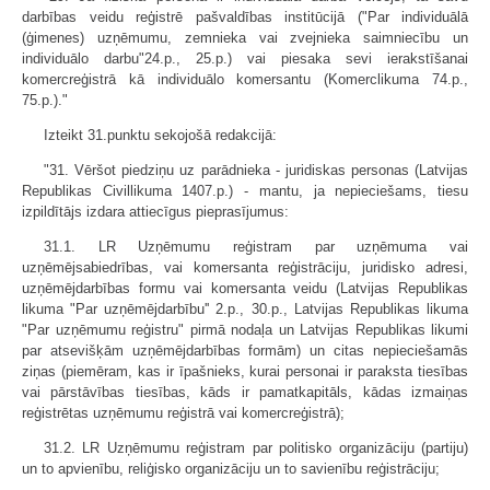
darbības veidu reģistrē pašvaldības institūcijā ("Par individuālā
(ģimenes) uzņēmumu, zemnieka vai zvejnieka saimniecību un
individuālo darbu"24.p., 25.p.) vai piesaka sevi ierakstīšanai
komercreģistrā kā individuālo komersantu (Komerclikuma 74.p.,
75.p.)."
Izteikt 31.punktu sekojošā redakcijā:
"31. Vēršot piedziņu uz parādnieka - juridiskas personas (Latvijas
Republikas Civillikuma 1407.p.) - mantu, ja nepieciešams, tiesu
izpildītājs izdara attiecīgus pieprasījumus:
31.1. LR Uzņēmumu reģistram par uzņēmuma vai
uzņēmējsabiedrības, vai komersanta reģistrāciju, juridisko adresi,
uzņēmējdarbības formu vai komersanta veidu (Latvijas Republikas
likuma "Par uzņēmējdarbību'' 2.p., 30.p., Latvijas Republikas likuma
"Par uzņēmumu reģistru" pirmā nodaļa un Latvijas Republikas likumi
par atsevišķām uzņēmējdarbības formām) un citas nepieciešamās
ziņas (piemēram, kas ir īpašnieks, kurai personai ir paraksta tiesības
vai pārstāvības tiesības, kāds ir pamatkapitāls, kādas izmaiņas
reģistrētas uzņēmumu reģistrā vai komercreģistrā);
31.2. LR Uzņēmumu reģistram par politisko organizāciju (partiju)
un to apvienību, reliģisko organizāciju un to savienību reģistrāciju;