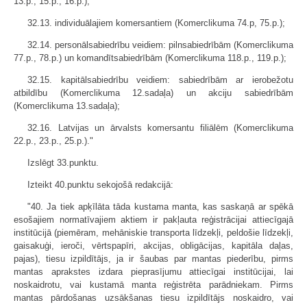
13.p., 15.p., 16.p.);
32.13. individuālajiem komersantiem (Komerclikuma 74.p, 75.p.);
32.14. personālsabiedrību veidiem: pilnsabiedrībām (Komerclikuma
77.p., 78.p.) un komandītsabiedrībām (Komerclikuma 118.p., 119.p.);
32.15. kapitālsabiedrību veidiem: sabiedrībām ar ierobežotu
atbildību (Komerclikuma 12.sadaļa) un akciju sabiedrībām
(Komerclikuma 13.sadaļa);
32.16. Latvijas un ārvalsts komersantu filiālēm (Komerclikuma
22.p., 23.p., 25.p.)."
Izslēgt 33.punktu.
Izteikt 40.punktu sekojošā redakcijā:
"40. Ja tiek apķīlāta tāda kustama manta, kas saskaņā ar spēkā
esošajiem normatīvajiem aktiem ir pakļauta reģistrācijai attiecīgajā
institūcijā (piemēram, mehāniskie transporta līdzekļi, peldošie līdzekļi,
gaisakuģi, ieroči, vērtspapīri, akcijas, obligācijas, kapitāla daļas,
pajas), tiesu izpildītājs, ja ir šaubas par mantas piederību, pirms
mantas aprakstes izdara pieprasījumu attiecīgai institūcijai, lai
noskaidrotu, vai kustamā manta reģistrēta parādniekam. Pirms
mantas pārdošanas uzsākšanas tiesu izpildītājs noskaidro, vai