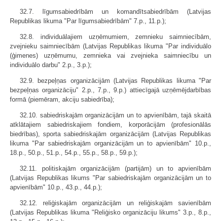
32.7. līgumsabiedrībām un komandītsabiedrībām (Latvijas
Republikas likuma "Par līgumsabiedrībām" 7.p., 11.p.);
32.8. individuālajiem uzņēmumiem, zemnieku saimniecībām,
zvejnieku saimniecībām (Latvijas Republikas likuma "Par individuālo
(ģimenes) uzņēmumu, zemnieka vai zvejnieka saimniecību un
individuālo darbu" 2.p., 3.p.);
32.9. bezpeļņas organizācijām (Latvijas Republikas likuma "Par
bezpeļņas organizāciju" 2.p., 7.p., 9.p.) attiecīgajā uzņēmējdarbības
formā (piemēram, akciju sabiedrība);
32.10. sabiedriskajām organizācijām un to apvienībām, tajā skaitā
atklātajiem sabiedriskajiem fondiem, korporācijām (profesionālās
biedrības), sporta sabiedriskajām organizācijām (Latvijas Republikas
likuma "Par sabiedriskajām organizācijām un to apvienībām" 10.p.,
18.p., 50.p., 51.p., 54.p., 55.p., 58.p., 59.p.);
32.11. politiskajām organizācijām (partijām) un to apvienībām
(Latvijas Republikas likums "Par sabiedriskajām organizācijām un to
apvienībām" 10.p., 43.p., 44.p.);
32.12. reliģiskajām organizācijām un reliģiskajām savienībām
(Latvijas Republikas likuma "Reliģisko organizāciju likums" 3.p., 8.p.,