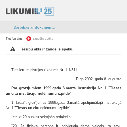
Darbības ar dokumentu
Tiesību akts:
zaudējis spēku
Tiesību akts ir zaudējis spēku.
Tieslietu ministrijas rīkojums Nr. 1-1/311
Rīgā 2002. gada 8. augustā
Par grozījumiem 1999.gada 3.marta instrukcijā Nr. 1 "Tiesas
un citu institūciju nolēmumu izpilde"
1. Izdarīt grozījumus 1999.gada 3.martā apstiprinātajā instrukcijā
Nr. 1 "Tiesas un citu nolēmumu izpilde":
Izteikt 29.punktu sekojošā redakcijā:
"29. Ja fiziskā persona ir individuālā darba veicējs, tā savu