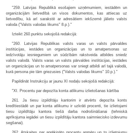
"259. Latvijas Republikā esošajiem uzņēmumiem, iestādēm un
organizācijām lietvedībā un visos dokumentos, kas attiecas uz
lietvedību, kā arī sarakstē ar adresātiem iekšzemē jālieto valsts
valoda ("Valsts valodas likums" 8.p.)."
Izteikt 260.punktu sekojošā redakcijā:
"260. Latvijas Republikas valsts varas un valsts pārvaldes
institūcijas, iestādes un organizācijas un to amatpersonas uz
iedzīvotāju iesniegumiem un sūdzībām rakstveida atbildes sniedz
valsts valodā. Valsts varas un valsts pārvaldes institūcijas, iestādes
un organizācijas un to amatpersonas var sniegt atbildi arī tajā valodā,
kurā persona pie tām griezusies ("Valsts valodas likums" 10.p.)."
Papildināt Instrukciju ar jaunu XI nodaļu sekojošā redakcijā:
"XI. Procentu par depozīta konta atlikumu izlietošanas kārtība
261. Ja tiesu izpildītāju kantorim ir atvērts depozīta konts
kredītiestādē un par konta atlikumu ir uzkrāti procenti, tie izlietojami
tiesu izpildītāju kantora tiešā darba nodrošināšanai (tehniskā
aprīkojuma iegādei un tiesu izpildītāju kantora saimniecisko izdevumu
segšanai).
262. Atskaites par aprēķināto procentu apmēru un to izlietojumu