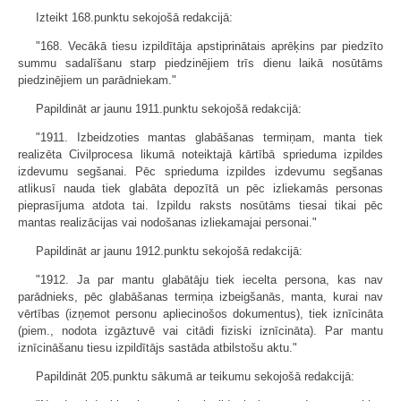
Izteikt 168.punktu sekojošā redakcijā:
"168. Vecākā tiesu izpildītāja apstiprinātais aprēķins par piedzīto
summu sadalīšanu starp piedzinējiem trīs dienu laikā nosūtāms
piedzinējiem un parādniekam."
Papildināt ar jaunu 1911.punktu sekojošā redakcijā:
"1911. Izbeidzoties mantas glabāšanas termiņam, manta tiek
realizēta Civilprocesa likumā noteiktajā kārtībā sprieduma izpildes
izdevumu segšanai. Pēc sprieduma izpildes izdevumu segšanas
atlikusī nauda tiek glabāta depozītā un pēc izliekamās personas
pieprasījuma atdota tai. Izpildu raksts nosūtāms tiesai tikai pēc
mantas realizācijas vai nodošanas izliekamajai personai."
Papildināt ar jaunu 1912.punktu sekojošā redakcijā:
"1912. Ja par mantu glabātāju tiek iecelta persona, kas nav
parādnieks, pēc glabāšanas termiņa izbeigšanās, manta, kurai nav
vērtības (izņemot personu apliecinošos dokumentus), tiek iznīcināta
(piem., nodota izgāztuvē vai citādi fiziski iznīcināta). Par mantu
iznīcināšanu tiesu izpildītājs sastāda atbilstošu aktu."
Papildināt 205.punktu sākumā ar teikumu sekojošā redakcijā: