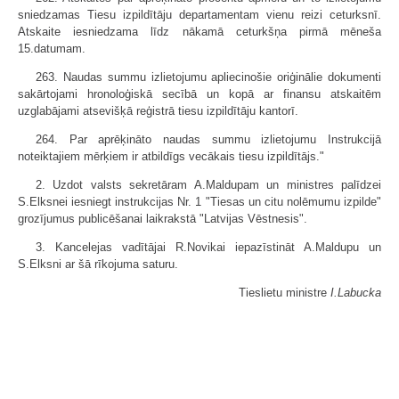
sniedzamas Tiesu izpildītāju departamentam vienu reizi ceturksnī.
Atskaite iesniedzama līdz nākamā ceturkšņa pirmā mēneša
15.datumam.
263. Naudas summu izlietojumu apliecinošie oriģinālie dokumenti
sakārtojami hronoloģiskā secībā un kopā ar finansu atskaitēm
uzglabājami atsevišķā reģistrā tiesu izpildītāju kantorī.
264. Par aprēķināto naudas summu izlietojumu Instrukcijā
noteiktajiem mērķiem ir atbildīgs vecākais tiesu izpildītājs."
2. Uzdot valsts sekretāram A.Maldupam un ministres palīdzei
S.Elksnei iesniegt instrukcijas Nr. 1 "Tiesas un citu nolēmumu izpilde"
grozījumus publicēšanai laikrakstā "Latvijas Vēstnesis".
3. Kancelejas vadītājai R.Novikai iepazīstināt A.Maldupu un
S.Elksni ar šā rīkojuma saturu.
Tieslietu ministre
I.Labucka