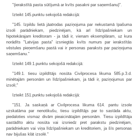
"(ierakstītā pasta sūtījumā ar kvīts pasakni par saņemšanu)".
Izteikt 145.punktu sekojošā redakcijā:
"145. Izpildu lietā jāatrodas paziņojuma par nekustamā īpašuma
izsoli parādniekam, piedzinējam, kā arī līdzīpašniekam un
hipotekārajam kreditoram - ja tādi ir, vienam eksemplāram, uz kura
norādīts "Latvijas pasta" izsniegtās kvīts numurs par ierakstītās
vēstules pieņemšanu pastā vai ir personas paraksts par paziņojuma
saņemšanu."
Izteikt 149.1.punktu sekojošā redakcijā:
"149.1. tiesu izpildītājs nosūta Civilprocesa likuma 585.p.3.d.
minētajām personām un līdzīpašniekam, ja tādi ir, paziņojumus par
izsoli;"
Izteikt 151.punktu sekojošā redakcijā:
"151. Ja saskaņā ar Civilprocesa likuma 614. pantu izsole
uzskatāma par nenotikušu, tiesu izpildītājs par to sastāda aktu,
piedaloties vismaz divām pieaicinātajām personām. Tiesu izpildītāja
sastādīto aktu nosūta vai izsniedz pret parakstu piedzinējam,
parādniekam vai viņa līdzīpašniekam un kreditoriem, ja šīs personas
nav bijušas klāt izsolē."