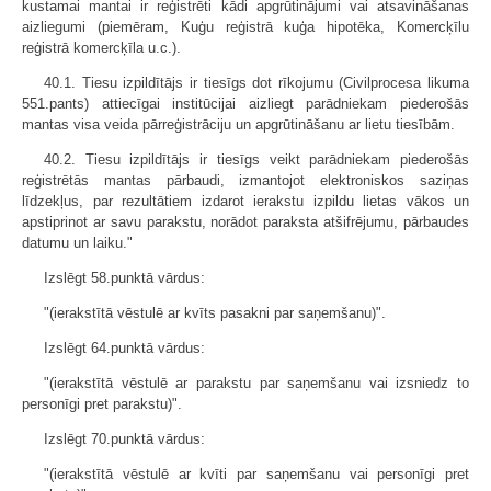
kustamai mantai ir reģistrēti kādi apgrūtinājumi vai atsavināšanas
aizliegumi (piemēram, Kuģu reģistrā kuģa hipotēka, Komercķīlu
reģistrā komercķīla u.c.).
40.1. Tiesu izpildītājs ir tiesīgs dot rīkojumu (Civilprocesa likuma
551.pants) attiecīgai institūcijai aizliegt parādniekam piederošās
mantas visa veida pārreģistrāciju un apgrūtināšanu ar lietu tiesībām.
40.2. Tiesu izpildītājs ir tiesīgs veikt parādniekam piederošās
reģistrētās mantas pārbaudi, izmantojot elektroniskos saziņas
līdzekļus, par rezultātiem izdarot ierakstu izpildu lietas vākos un
apstiprinot ar savu parakstu, norādot paraksta atšifrējumu, pārbaudes
datumu un laiku."
Izslēgt 58.punktā vārdus:
"(ierakstītā vēstulē ar kvīts pasakni par saņemšanu)".
Izslēgt 64.punktā vārdus:
"(ierakstītā vēstulē ar parakstu par saņemšanu vai izsniedz to
personīgi pret parakstu)".
Izslēgt 70.punktā vārdus:
"(ierakstītā vēstulē ar kvīti par saņemšanu vai personīgi pret