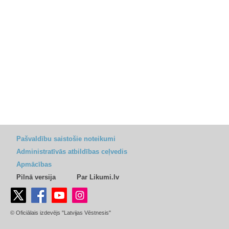
Pašvaldību saistošie noteikumi
Administratīvās atbildības ceļvedis
Apmācības
Pilnā versija
Par Likumi.lv
© Oficiālais izdevējs "Latvijas Vēstnesis"