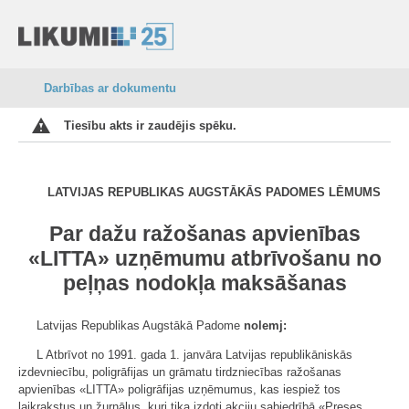
Darbības ar dokumentu
Tiesību akts ir zaudējis spēku.
LATVIJAS REPUBLIKAS AUGSTĀKĀS PADOMES LĒMUMS
Par dažu ražošanas apvienības
«LITTA» uzņēmumu atbrīvošanu no
peļņas nodokļa maksāšanas
Latvijas Republikas Augstākā Padome
nolemj:
L Atbrīvot no 1991. gada 1. janvāra Latvijas republikāniskās
izdevniecību, poligrāfijas un grāmatu tirdzniecības ražošanas
apvienības «LITTA» poligrāfijas uzņēmumus, kas iespiež tos
laikrakstus un žurnālus, kuri tika izdoti akciju sabiedrībā «Preses