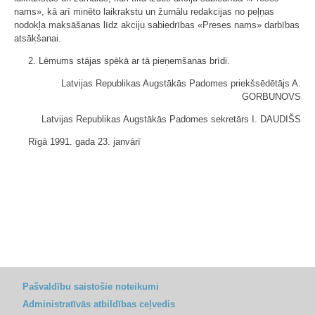
nams», kā arī minēto laikrakstu un žurnālu redakcijas no peļņas
nodokļa maksāšanas līdz akciju sabiedrības «Preses nams» darbības
atsākšanai.
2. Lēmums stājas spēkā ar tā pieņemšanas brīdi.
Latvijas Republikas Augstākās Padomes priekšsēdētājs A.
GORBUNOVS
Latvijas Republikas Augstākās Padomes sekretārs I. DAUDIŠS
Rīgā 1991. gada 23. janvārī
Pašvaldību saistošie noteikumi
Administratīvās atbildības ceļvedis