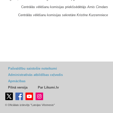
Centrālās vēlēšanu komisijas priekšsēdētājs
Arnis Cimdars
Centrālās vēlēšanu komisijas sekretāre
Kristīne Kurzemniece
Pašvaldību saistošie noteikumi
Administratīvās atbildības ceļvedis
Apmācības
Pilnā versija
Par Likumi.lv
© Oficiālais izdevējs "Latvijas Vēstnesis"