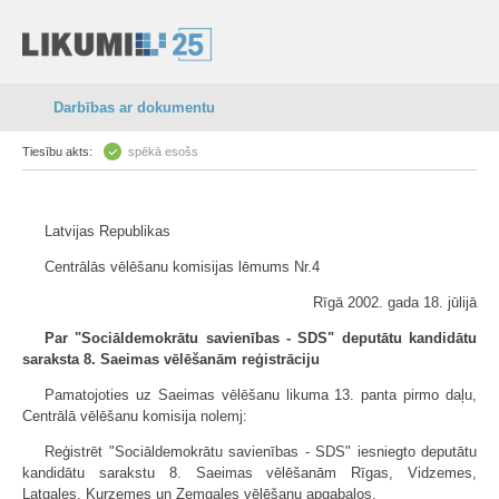
Darbības ar dokumentu
Tiesību akts:
spēkā esošs
Latvijas Republikas
Centrālās vēlēšanu komisijas lēmums Nr.4
Rīgā 2002. gada 18. jūlijā
Par "Sociāldemokrātu savienības - SDS" deputātu kandidātu
saraksta 8. Saeimas vēlēšanām reģistrāciju
Pamatojoties uz Saeimas vēlēšanu likuma 13. panta pirmo daļu,
Centrālā vēlēšanu komisija nolemj:
Reģistrēt "Sociāldemokrātu savienības - SDS" iesniegto deputātu
kandidātu sarakstu 8. Saeimas vēlēšanām Rīgas, Vidzemes,
Latgales, Kurzemes un Zemgales vēlēšanu apgabalos.