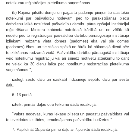
noteikumu reģistrācijas pieteikuma saņemšanas.
(5) Rajona pilsētu domju un pagastu padomju pieņemtie saistošie
noteikumi par pašvaldību nodevām pēc to parakstīšanas piecu
darbdienu laikā nosūtāmi pašvaldību darbību pārraugošajai institūcijai
reģistrēšanai Ministru kabineta noteiktajā kārtībā un ne vēlāk kā
nedēļu pēc to reģistrācijas pašvaldību darbību pārraugošajā institūcijā
izliekami redzamā vietā domes (padomes) ēkā vai pie domes
(padomes) ēkas, un tie stājas spēkā ne ātrāk kā nākamajā dienā pēc
to izlikšanas redzamā vietā. Pašvaldību darbību pārraugošā institūcija
veic noteikumu reģistrāciju vai ari sniedz motivētu atteikumu to darīt
ne vēlāk kā 30 dienu laikā pēc noteikumu reģistrācijas pieteikuma
saņemšanas.";
izslēgt sesto daļu un uzskatīt līdzšinējo septīto daļu par sesto
daļu.
6. 13.pantā:
izteikt pirmās daļas otro teikumu šādā redakcijā:
"Valsts nodevas, kuras iekasē pilsētu un pagastu pašvaldības vai
to izveidotas iestādes, iemaksājamas pašvaldību budžetos."
7. Papildināt 15.panta pirmo daļu ar 7.punktu šādā redakcijā: