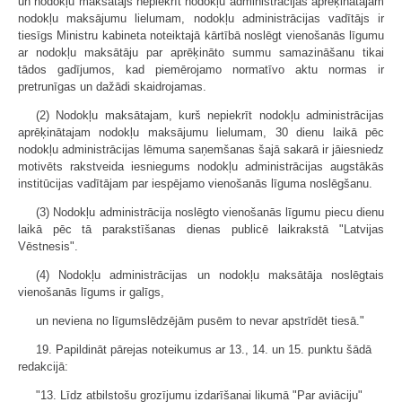
un nodokļu maksātājs nepiekrīt nodokļu administrācijas aprēķinātajam
nodokļu maksājumu lielumam, nodokļu administrācijas vadītājs ir
tiesīgs Ministru kabineta noteiktajā kārtībā noslēgt vienošanās līgumu
ar nodokļu maksātāju par aprēķināto summu samazināšanu tikai
tādos gadījumos, kad piemērojamo normatīvo aktu normas ir
pretrunīgas un dažādi skaidrojamas.
(2) Nodokļu maksātajam, kurš nepiekrīt nodokļu administrācijas
aprēķinātajam nodokļu maksājumu lielumam, 30 dienu laikā pēc
nodokļu administrācijas lēmuma saņemšanas šajā sakarā ir jāiesniedz
motivēts rakstveida iesniegums nodokļu administrācijas augstākās
institūcijas vadītājam par iespējamo vienošanās līguma noslēgšanu.
(3) Nodokļu administrācija noslēgto vienošanās līgumu piecu dienu
laikā pēc tā parakstīšanas dienas publicē laikrakstā "Latvijas
Vēstnesis".
(4) Nodokļu administrācijas un nodokļu maksātāja noslēgtais
vienošanās līgums ir galīgs,
un neviena no līgumslēdzējām pusēm to nevar apstrīdēt tiesā."
19. Papildināt pārejas noteikumus ar 13., 14. un 15. punktu šādā
redakcijā:
"13. Līdz atbilstošu grozījumu izdarīšanai likumā "Par aviāciju"