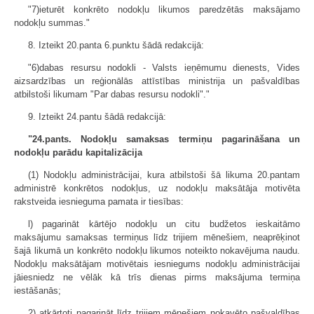
"7)ieturēt konkrēto nodokļu likumos paredzētās maksājamo
nodokļu summas."
8. Izteikt 20.panta 6.punktu šādā redakcijā:
"6)dabas resursu nodokli - Valsts ieņēmumu dienests, Vides
aizsardzības un reģionālās attīstības ministrija un pašvaldības
atbilstoši likumam "Par dabas resursu nodokli"."
9. Izteikt 24.pantu šādā redakcijā:
"24.pants. Nodokļu samaksas termiņu pagarināšana un
nodokļu parādu kapitalizācija
(1) Nodokļu administrācijai, kura atbilstoši šā likuma 20.pantam
administrē konkrētos nodokļus, uz nodokļu maksātāja motivēta
rakstveida iesnieguma pamata ir tiesības:
l) pagarināt kārtējo nodokļu un citu budžetos ieskaitāmo
maksājumu samaksas termiņus līdz trijiem mēnešiem, neaprēķinot
šajā likumā un konkrēto nodokļu likumos noteikto nokavējuma naudu.
Nodokļu maksātājam motivētais iesniegums nodokļu administrācijai
jāiesniedz ne vēlāk kā trīs dienas pirms maksājuma termiņa
iestāšanās;
2) atkārtoti pagarināt līdz trijiem mēnešiem nokavēto pašvaldības