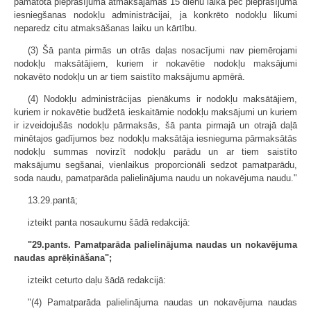
pamatota pieprasījuma atmaksājamas 15 dienu laikā pēc pieprasījuma
iesniegšanas nodokļu administrācijai, ja konkrēto nodokļu likumi
neparedz citu atmaksāšanas laiku un kārtību.
(3) Šā panta pirmās un otrās daļas nosacījumi nav piemērojami
nodokļu maksātājiem, kuriem ir nokavētie nodokļu maksājumi
nokavēto nodokļu un ar tiem saistīto maksājumu apmērā.
(4) Nodokļu administrācijas pienākums ir nodokļu maksātājiem,
kuriem ir nokavētie budžetā ieskaitāmie nodokļu maksājumi un kuriem
ir izveidojušās nodokļu pārmaksās, šā panta pirmajā un otrajā daļā
minētajos gadījumos bez nodokļu maksātāja iesnieguma pārmaksātās
nodokļu summas novirzīt nodokļu parādu un ar tiem saistīto
maksājumu segšanai, vienlaikus proporcionāli sedzot pamatparādu,
soda naudu, pamatparāda palielinājuma naudu un nokavējuma naudu."
13.29.pantā;
izteikt panta nosaukumu šādā redakcijā:
"29.pants. Pamatparāda palielinājuma naudas un nokavējuma
naudas aprēķināšana";
izteikt ceturto daļu šādā redakcijā:
"(4) Pamatparāda palielinājuma naudas un nokavējuma naudas