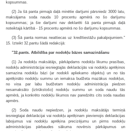
kopsummas.
(2) Ja šā panta pirmajā daļā minētie darījumi pārsniedz 3000 latu,
maksājama soda nauda 10 procentu apmērā no šo darījumu
kopsummas; ja šie darījumi nav deklarēti šā panta pirmajā daļā
noteiktajā kārtībā - 15 procentu apmērā no šo darījumu kopsummas.
(3) Šā panta normas neattiecas uz kredītiestāžu pakalpojumiem."
15. Izteikt 32.pantu šādā redakcijā:
"32.pants. Atbildība par nodokļu bāzes samazināšanu
(1) Ja nodokļu maksātājs, pārkāpdams nodokļu likumu prasības,
nodokļu administrācijai iesniegtajās deklarācijās vai nodokļu aprēķinos
samazina nodokļu bāzi (ar nodokli apliekamo objektu) un no tās
aprēķināto nodokļu summu un iemaksa budžeta mazākus nodokļus,
no viņa par labu budžetam nodokļu administrācija piedzen
nesamaksāto (iztrūkstošo) nodokļu summu un soda naudu tās
apmērā, ja konkrēto nodokļu likumos nav paredzēts cits soda naudas
apmērs.
(2) Soda naudu nepiedzen, ja nodokļu maksātājs termiņā
iesniegtajai deklarācijai vai nodokļu aprēķinam pievienojis deklarācijas
labojumus vai nodokļu aprēķina precizējumu un pirms nodokļu
administrācijas pārbaudes sākuma novērsis pārkāpumus un