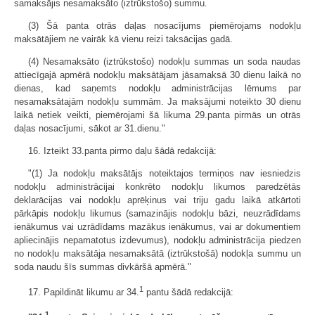
samaksājis nesamaksāto (iztrūkstošo) summu.
(3) Šā panta otrās daļas nosacījums piemērojams nodokļu
maksātājiem ne vairāk kā vienu reizi taksācijas gadā.
(4) Nesamaksāto (iztrūkstošo) nodokļu summas un soda naudas
attiecīgajā apmērā nodokļu maksātājam jāsamaksā 30 dienu laikā no
dienas, kad saņemts nodokļu administrācijas lēmums par
nesamaksātajām nodokļu summām. Ja maksājumi noteikto 30 dienu
laikā netiek veikti, piemērojami šā likuma 29.panta pirmās un otrās
daļas nosacījumi, sākot ar 31.dienu."
16. Izteikt 33.panta pirmo daļu šādā redakcijā:
"(1) Ja nodokļu maksātājs noteiktajos termiņos nav iesniedzis
nodokļu administrācijai konkrēto nodokļu likumos paredzētās
deklarācijas vai nodokļu aprēķinus vai triju gadu laikā atkārtoti
pārkāpis nodokļu likumus (samazinājis nodokļu bāzi, neuzrādīdams
ienākumus vai uzrādīdams mazākus ienākumus, vai ar dokumentiem
apliecinājis nepamatotus izdevumus), nodokļu administrācija piedzen
no nodokļu maksātāja nesamaksātā (iztrūkstošā) nodokļa summu un
soda naudu šīs summas divkāršā apmērā."
1
17. Papildināt likumu ar 34.
pantu šādā redakcijā:
1