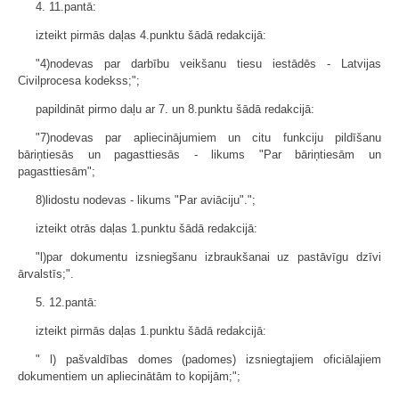
4. 11.pantā:
izteikt pirmās daļas 4.punktu šādā redakcijā:
"4)nodevas par darbību veikšanu tiesu iestādēs - Latvijas
Civilprocesa kodekss;";
papildināt pirmo daļu ar 7. un 8.punktu šādā redakcijā:
"7)nodevas par apliecinājumiem un citu funkciju pildīšanu
bāriņtiesās un pagasttiesās - likums "Par bāriņtiesām un
pagasttiesām";
8)lidostu nodevas - likums "Par aviāciju".";
izteikt otrās daļas 1.punktu šādā redakcijā:
"l)par dokumentu izsniegšanu izbraukšanai uz pastāvīgu dzīvi
ārvalstīs;".
5. 12.pantā:
izteikt pirmās daļas 1.punktu šādā redakcijā:
" l) pašvaldības domes (padomes) izsniegtajiem oficiālajiem
dokumentiem un apliecinātām to kopijām;";