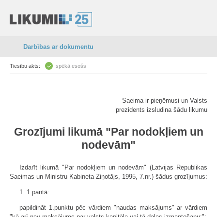
Darbības ar dokumentu
Tiesību akts:
spēkā esošs
Saeima ir pieņēmusi un Valsts
prezidents izsludina šādu likumu
Grozījumi likumā "Par nodokļiem un
nodevām"
Izdarīt likumā "Par nodokļiem un nodevām" (Latvijas Republikas
Saeimas un Ministru Kabineta Ziņotājs, 1995, 7.nr.) šādus grozījumus:
1. 1.pantā:
papildināt 1.punktu pēc vārdiem "naudas maksājums" ar vārdiem
"kā arī nav maksājums par valsts kapitāla vai tā daļas izmantošanu;";