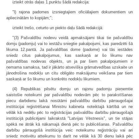
izteikt otrās daļas 1.punktu šādā redakcija:
"l) rajona padomes izsniegtajiem oficiālajiem dokumentiem un
apliecinātām to kopijām;";
izteikt trešo, ceturto un piekto daļu šādā redakcijā:
"(3) Pašvaldību nodevu veidā apmaksājami tikai tie pašvaldību
domju (padomju) vai to iestāžu sniegtie pakalpojumi, kas paredzēti šā
likuma 12.pantā. Ja pašvaldības dome (padome) vai tās iestādes
sniedz citus pakalpojumus, kas saskaņā ar šo likumu nav
pašvaldības nodevas objekts, un ja par šiem pakalpojumiem ir
ņemama samaksa, tad ir jākārto atsevišķa grāmatvedības uzskaite un
jānodrošina nodokļu un citu obligāto maksājumu veikšana par tiem
saskaņā ar šo likumu un konkrēto nodokļu likumiem.
(4) Republikas pilsētu domju un rajonu padomju pieņemtie
saistošie noteikumi par pašvaldību nodevām pēc to parakstīšanas
piecu darbdienu laikā nosūtāmi pašvaldību darbību pārraugošajai
institūcijai reģistrēšanai Ministru kabineta noteiktajā kārtībā un ne
vēlāk kā nedēļu pēc to reģistrācijas pašvaldību darbību pārraugošajā
institūcijā publicējami laikrakstā "Latvijas Vēstnesis", un tie stājas
spēkā ne ātrāk kā nākamajā dienā pēc to publicēšanas. Pašvaldību
darbību pārraugošā institūcija veic noteikumu reģistrāciju vai ari
sniedz motivētu atteikumu to darīt ne vēlāk kā 30 dienu laikā pēc