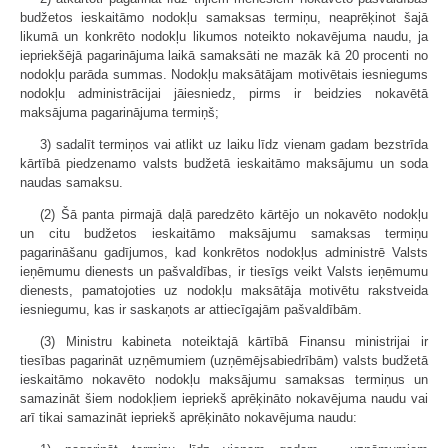
budžetos ieskaitāmo nodokļu samaksas termiņu, neaprēķinot šajā
likumā un konkrēto nodokļu likumos noteikto nokavējuma naudu, ja
iepriekšējā pagarinājuma laikā samaksāti ne mazāk kā 20 procenti no
nodokļu parāda summas. Nodokļu maksātājam motivētais iesniegums
nodokļu administrācijai jāiesniedz, pirms ir beidzies nokavētā
maksājuma pagarinājuma termiņš;
3) sadalīt termiņos vai atlikt uz laiku līdz vienam gadam bezstrīda
kārtībā piedzenamo valsts budžetā ieskaitāmo maksājumu un soda
naudas samaksu.
(2) Šā panta pirmajā daļā paredzēto kārtējo un nokavēto nodokļu
un citu budžetos ieskaitāmo maksājumu samaksas termiņu
pagarināšanu gadījumos, kad konkrētos nodokļus administrē Valsts
ieņēmumu dienests un pašvaldības, ir tiesīgs veikt Valsts ieņēmumu
dienests, pamatojoties uz nodokļu maksātāja motivētu rakstveida
iesniegumu, kas ir saskaņots ar attiecīgajām pašvaldībām.
(3) Ministru kabineta noteiktajā kārtībā Finansu ministrijai ir
tiesības pagarināt uzņēmumiem (uzņēmējsabiedrībām) valsts budžetā
ieskaitāmo nokavēto nodokļu maksājumu samaksas termiņus un
samazināt šiem nodokļiem iepriekš aprēķināto nokavējuma naudu vai
arī tikai samazināt iepriekš aprēķināto nokavējuma naudu: