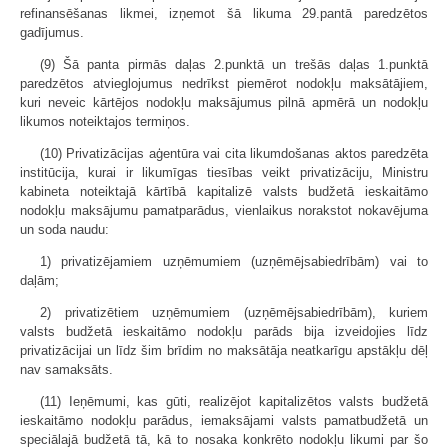
refinansēšanas likmei, izņemot šā likuma 29.pantā paredzētos
gadījumus.
(9) Šā panta pirmās daļas 2.punktā un trešās daļas 1.punktā
paredzētos atvieglojumus nedrīkst piemērot nodokļu maksātājiem,
kuri neveic kārtējos nodokļu maksājumus pilnā apmērā un nodokļu
likumos noteiktajos termiņos.
(10) Privatizācijas aģentūra vai cita likumdošanas aktos paredzēta
institūcija, kurai ir likumīgas tiesības veikt privatizāciju, Ministru
kabineta noteiktajā kārtībā kapitalizē valsts budžetā ieskaitāmo
nodokļu maksājumu pamatparādus, vienlaikus norakstot nokavējuma
un soda naudu:
1) privatizējamiem uzņēmumiem (uzņēmējsabiedrībām) vai to
daļām;
2) privatizētiem uzņēmumiem (uzņēmējsabiedrībām), kuriem
valsts budžetā ieskaitāmo nodokļu parāds bija izveidojies līdz
privatizācijai un līdz šim brīdim no maksātāja neatkarīgu apstākļu dēļ
nav samaksāts.
(11) Ieņēmumi, kas gūti, realizējot kapitalizētos valsts budžetā
ieskaitāmo nodokļu parādus, iemaksājami valsts pamatbudžetā un
speciālajā budžetā tā, kā to nosaka konkrēto nodokļu likumi par šo