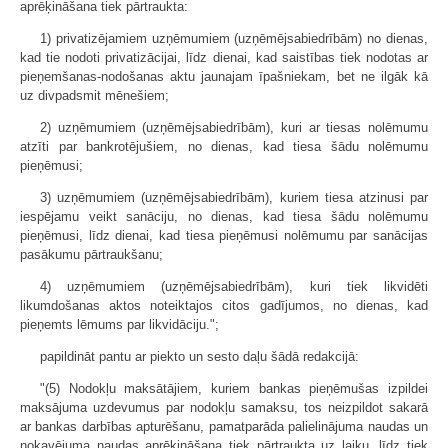
aprēķināšana tiek pārtraukta:
1) privatizējamiem uzņēmumiem (uzņēmējsabiedrībām) no dienas,
kad tie nodoti privatizācijai, līdz dienai, kad saistības tiek nodotas ar
pieņemšanas-nodošanas aktu jaunajam īpašniekam, bet ne ilgāk kā
uz divpadsmit mēnešiem;
2) uzņēmumiem (uzņēmējsabiedrībām), kuri ar tiesas nolēmumu
atzīti par bankrotējušiem, no dienas, kad tiesa šādu nolēmumu
pieņēmusi;
3) uzņēmumiem (uzņēmējsabiedrībām), kuriem tiesa atzinusi par
iespējamu veikt sanāciju, no dienas, kad tiesa šādu nolēmumu
pieņēmusi, līdz dienai, kad tiesa pieņēmusi nolēmumu par sanācijas
pasākumu pārtraukšanu;
4) uzņēmumiem (uzņēmējsabiedrībām), kuri tiek likvidēti
likumdošanas aktos noteiktajos citos gadījumos, no dienas, kad
pieņemts lēmums par likvidāciju.";
papildināt pantu ar piekto un sesto daļu šādā redakcijā:
"(5) Nodokļu maksātājiem, kuriem bankas pieņēmušas izpildei
maksājuma uzdevumus par nodokļu samaksu, tos neizpildot sakarā
ar bankas darbības apturēšanu, pamatparāda palielinājuma naudas un
nokavējuma naudas aprēķināšana tiek pārtraukta uz laiku, līdz tiek