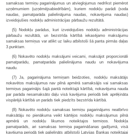
samaksas termiņu pagarinājumus un atvieglojumus nedrīkst piemērot
uzņēmumiem (uzņēmējsabiedrībām), kuriem nodokļu parādi (soda
naudas, pamatparāda palielinājuma naudas, nokavējuma naudas)
izveidojušies nodokļu administrācijas pārbaužu rezultātā.
(5) Nodokļu parādus, kuri izveidojušies nodokļu administrācijas
pārbaužu rezultātā, un bezstrīda kārtībā iekasējamo maksājumu
samaksas termiņus var atlikt uz laiku atbilstoši šā panta pirmās daļas
3.punktam.
(6) Nokavēto nodokļu maksājumi veicami, maksājot proporcionāli
pamatparādu, pamatparāda palielinājuma naudu un nokavējuma
naudu.
(7) Ja, pagarinājuma termiņam beidzoties, nodokļu maksātājs
nokavētos maksājumus nav pilnā apmērā samaksājis vai samaksas
termiņus pagarinājis šajā pantā noteiktajā kārtībā, nokavējuma nauda
par parāda nesamaksāto daļu visā kavējuma periodā tiek aprēķināta
vispārējā kārtībā un parāds tiek piedzīts bezstrīda kārtībā.
(8) Nokavēto nodokļu samaksas termiņu pagarinājums neatbrīvo
maksātāju no pienākuma veikt kārtējos nodokļu maksājumus pilnā
apmērā un nodokļu likumos noteiktajos termiņos. Nodokļa
pamatparāds, ari samaksas termiņa pagarināšanas gadījumā, visā
kavējuma periodā tiek palielināts atbilstoši Latvijas Bankas noteiktajai