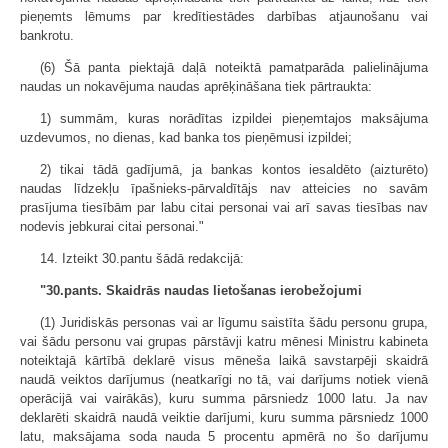
pieņemts lēmums par kredītiestādes darbības atjaunošanu vai
bankrotu.
(6) Šā panta piektajā daļā noteiktā pamatparāda palielinājuma
naudas un nokavējuma naudas aprēķināšana tiek pārtraukta:
1) summām, kuras norādītas izpildei pieņemtajos maksājuma
uzdevumos, no dienas, kad banka tos pieņēmusi izpildei;
2) tikai tādā gadījumā, ja bankas kontos iesaldēto (aizturēto)
naudas līdzekļu īpašnieks-pārvaldītājs nav atteicies no savām
prasījuma tiesībām par labu citai personai vai arī savas tiesības nav
nodevis jebkurai citai personai."
14. Izteikt 30.pantu šādā redakcijā:
"30.pants. Skaidrās naudas lietošanas ierobežojumi
(1) Juridiskās personas vai ar līgumu saistīta šādu personu grupa,
vai šādu personu vai grupas pārstāvji katru mēnesi Ministru kabineta
noteiktajā kārtībā deklarē visus mēneša laikā savstarpēji skaidrā
naudā veiktos darījumus (neatkarīgi no tā, vai darījums notiek vienā
operācijā vai vairākās), kuru summa pārsniedz 1000 latu. Ja nav
deklarēti skaidrā naudā veiktie darījumi, kuru summa pārsniedz 1000
latu, maksājama soda nauda 5 procentu apmērā no šo darījumu