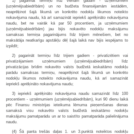
1) pagarināt termiņu līdz vienam gadam - uzņēmumiem
(uzņēmējsabiedrībām) un no budžeta finansējamām iestādēm,
neaprēķinot šajā likumā un konkrēto nodokļu likumos noteikto
nokavējuma naudu, kā arī samazināt iepriekš aprēķināto nokavējuma
naudu, bet ne vairāk kā par 50 procentiem, ja uzņēmumiem
(uzņēmējsabiedrībām) jau bijis nokavēto nodokļu maksājumu
samaksas termiņa pagarinājums līdz trijiem mēnešiem, bet no
maksātāja neatkarīgu apstākļu dēļ šajā laikā nav bijis iespējams to
izpildīt;
2) pagarināt termiņu līdz trijiem gadiem - privatizētiem vai
privatizējamiem uzņēmumiem (uzņēmējsabiedrībām) līdz
privatizācijas brīdim nokavēto valsts budžetā ieskaitāmo nodokļu
parādu samaksas termiņu, neaprēķinot šajā likumā un konkrēto
nodokļu likumos noteikto nokavējuma naudu, kā arī samazināt
iepriekš aprēķināto nokavējuma naudu;
3) iepriekš aprēķināto nokavējuma naudu samazināt līdz 100
procentiem - uzņēmumiem (uzņēmējsabiedrībām), kuri 90 dienu laikā
pēc Finansu ministrijas ieteikuma lēmuma pieņemšanas dienas
samaksā visu nokavēto valsts budžetā ieskaitāmo nodokļu
maksājumu pamatparādu un ar to saistīto pamatparāda palielinājuma
naudu.
(4) Šā panta trešās daļas 1. un 3.punktā noteiktos nodokļu