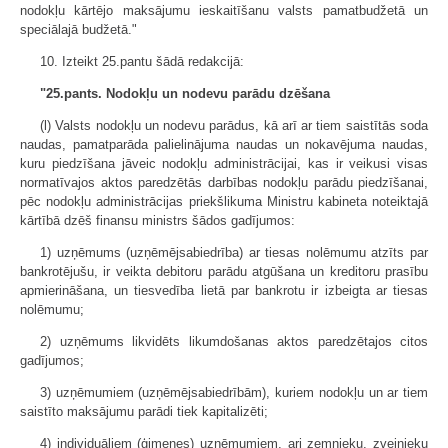
nodokļu kārtējo maksājumu ieskaitīšanu valsts pamatbudžetā un
speciālajā budžetā."
10. Izteikt 25.pantu šādā redakcijā:
"25.pants. Nodokļu un nodevu parādu dzēšana
(l) Valsts nodokļu un nodevu parādus, kā arī ar tiem saistītās soda
naudas, pamatparāda palielinājuma naudas un nokavējuma naudas,
kuru piedzīšana jāveic nodokļu administrācijai, kas ir veikusi visas
normatīvajos aktos paredzētās darbības nodokļu parādu piedzīšanai,
pēc nodokļu administrācijas priekšlikuma Ministru kabineta noteiktajā
kārtībā dzēš finansu ministrs šādos gadījumos:
1) uzņēmums (uzņēmējsabiedrība) ar tiesas nolēmumu atzīts par
bankrotējušu, ir veikta debitoru parādu atgūšana un kreditoru prasību
apmierināšana, un tiesvedība lietā par bankrotu ir izbeigta ar tiesas
nolēmumu;
2) uzņēmums likvidēts likumdošanas aktos paredzētajos citos
gadījumos;
3) uzņēmumiem (uzņēmējsabiedrībām), kuriem nodokļu un ar tiem
saistīto maksājumu parādi tiek kapitalizēti;
4) individuāliem (ģimenes) uzņēmumiem, ari zemnieku, zvejnieku