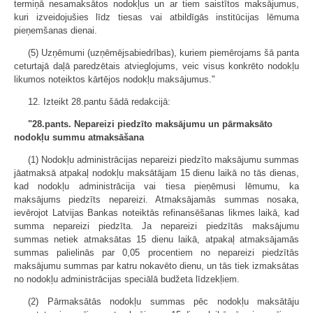
termiņā nesamaksātos nodokļus un ar tiem saistītos maksājumus,
kuri izveidojušies līdz tiesas vai atbildīgās institūcijas lēmuma
pieņemšanas dienai.
(5) Uzņēmumi (uzņēmējsabiedrības), kuriem piemērojams šā panta
ceturtajā daļā paredzētais atvieglojums, veic visus konkrēto nodokļu
likumos noteiktos kārtējos nodokļu maksājumus."
12. Izteikt 28.pantu šādā redakcijā:
"28.pants. Nepareizi piedzīto maksājumu un pārmaksāto
nodokļu summu atmaksāšana
(1) Nodokļu administrācijas nepareizi piedzīto maksājumu summas
jāatmaksā atpakaļ nodokļu maksātājam 15 dienu laikā no tās dienas,
kad nodokļu administrācija vai tiesa pieņēmusi lēmumu, ka
maksājums piedzīts nepareizi. Atmaksājamās summas nosaka,
ievērojot Latvijas Bankas noteiktās refinansēšanas likmes laikā, kad
summa nepareizi piedzīta. Ja nepareizi piedzītās maksājumu
summas netiek atmaksātas 15 dienu laikā, atpakaļ atmaksājamās
summas palielinās par 0,05 procentiem no nepareizi piedzītās
maksājumu summas par katru nokavēto dienu, un tās tiek izmaksātas
no nodokļu administrācijas speciālā budžeta līdzekļiem.
(2) Pārmaksātās nodokļu summas pēc nodokļu maksātāju