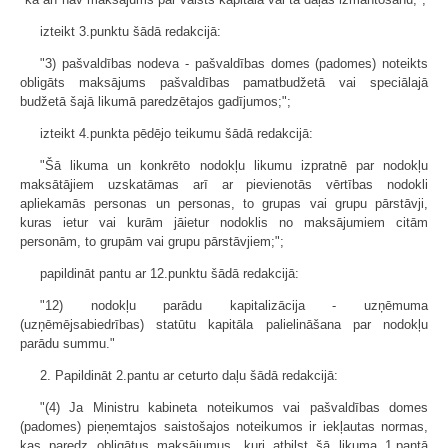
izteikt 3.punktu šādā redakcijā:
"3) pašvaldības nodeva - pašvaldības domes (padomes) noteikts
obligāts maksājums pašvaldības pamatbudžetā vai speciālajā
budžetā šajā likumā paredzētajos gadījumos;";
izteikt 4.punkta pēdējo teikumu šādā redakcijā:
"Šā likuma un konkrēto nodokļu likumu izpratnē par nodokļu
maksātājiem uzskatāmas arī ar pievienotās vērtības nodokli
apliekamās personas un personas, to grupas vai grupu pārstāvji,
kuras ietur vai kurām jāietur nodoklis no maksājumiem citām
personām, to grupām vai grupu pārstāvjiem;";
papildināt pantu ar 12.punktu šādā redakcijā:
"12) nodokļu parādu kapitalizācija - uzņēmuma
(uzņēmējsabiedrības) statūtu kapitāla palielināšana par nodokļu
parādu summu."
2. Papildināt 2.pantu ar ceturto daļu šādā redakcijā:
"(4) Ja Ministru kabineta noteikumos vai pašvaldības domes
(padomes) pieņemtajos saistošajos noteikumos ir iekļautas normas,
kas paredz obligātus maksājumus, kuri atbilst šā likuma 1.pantā