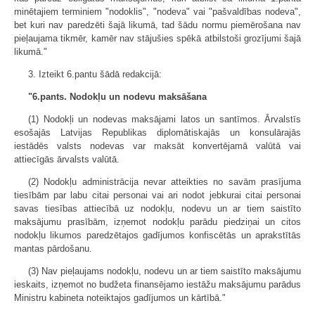
minētajiem terminiem "nodoklis", "nodeva" vai "pašvaldības nodeva",
bet kuri nav paredzēti šajā likumā, tad šādu normu piemērošana nav
pieļaujama tikmēr, kamēr nav stājušies spēkā atbilstoši grozījumi šajā
likumā."
3. Izteikt 6.pantu šādā redakcijā:
"6.pants. Nodokļu un nodevu maksāšana
(1) Nodokļi un nodevas maksājami latos un santīmos. Ārvalstīs
esošajās Latvijas Republikas diplomātiskajās un konsulārajās
iestādēs valsts nodevas var maksāt konvertējamā valūtā vai
attiecīgās ārvalsts valūtā.
(2) Nodokļu administrācija nevar atteikties no savām prasījuma
tiesībām par labu citai personai vai ari nodot jebkurai citai personai
savas tiesības attiecībā uz nodokļu, nodevu un ar tiem saistīto
maksājumu prasībām, izņemot nodokļu parādu piedziņai un citos
nodokļu likumos paredzētajos gadījumos konfiscētās un aprakstītās
mantas pārdošanu.
(3) Nav pieļaujams nodokļu, nodevu un ar tiem saistīto maksājumu
ieskaits, izņemot no budžeta finansējamo iestāžu maksājumu parādus
Ministru kabineta noteiktajos gadījumos un kārtībā."