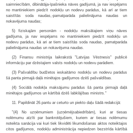
saimniecībām, dibinātāja-īpašnieka nāves gadījumā, ja nav iespējams
no mantiniekiem piedzīt nodokļu un nodevu parādus, kā arī ar tiem
saistītās soda naudas,-pamatparāda palielinājuma naudas un
nokavējuma naudas;
5) fiziskajām personām - nodokļu maksātajiem viņu nāves
gadījuma, ja nav iespējams no mantiniekiem piedzīt nodokļu un
nodevu parādus, kā ari ar tiem saistītās soda naudas, pamatparāda
palielinājuma naudas un nokavējuma naudas.
(2) Finansu ministrija laikrakstā "Latvijas Vēstnesis" publicē
informāciju par dzēstajiem valsts nodokļu un nodevu parādiem.
(3) Pašvaldību budžetos ieskaitāmo nodokļu un nodevu parādus
šā panta pirmajā daļā minētajos gadījumos dzēš pašvaldības.
(4) Sociālā nodokļa maksājumu parādus šā panta pirmajā daļā
minētajos gadījumos un kārtībā dzēš labklājības ministrs."
11. Papildināt 26.pantu ar ceturto un piekto daļu šādā redakcijā:
"(4) No uzņēmumiem (uzņēmējsabiedrībām), kuri ar tiesas
nolēmumu atzīti par bankrotējušiem, kuriem ar tiesas nolēmumu
noteikta sanācija vai kuri tiek likvidēti likumdošanas aktos noteiktajos
citos gadījumos, nodokļu administrācija nepiedzen bezstrīda kārtībā