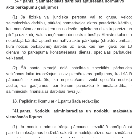
"34.
pants. Saimnieciskās darbības apturēšana normatīvo
aktu pārkāpumu gadījumos
(1) Ja fiziskā vai juridiskā persona vai to grupa, veicot
saimniecisko darbību, pārkāpj normatīvajos aktos paredzēto kārtību,
kas nodrošina ar nodokļiem un nodevām apliekamo objektu pareizu un
pilnīgu uzskaiti, Valsts ieņēmumu dienests ir tiesīgs Ministru kabineta
noteiktajā kārtībā apturēt normatīvo aktu pārkāpēja (struktūrvienības,
kurā noticis pārkāpums) darbību uz laiku, kas nav ilgāks par 10
dienām no pārkāpuma konstatēšanas dienas, speciālas pārbaudes
veikšanai.
(2) Šā panta pirmajā daļā noteiktais speciālās pārbaudes
veikšanas laika ierobežojums nav piemērojams gadījumos, kad šādā
pārbaudē ir konstatēts, ka nepieciešams veikt speciālu nodokļu
auditu, vai gadījumos, par kuriem paredzēta kriminālatbildība, -
saimnieciski finansiālās darbības revīziju."
18. Papildināt likumu ar 41.pantu šādā redakcijā:
"41.pants. Nodokļu administrācijas un nodokļu maksātāja
vienošanās līgums
(1) Ja nodokļu administrācija pārbaudes rezultātā aprēķinājusi
papildu maksājumus budžetā sakarā ar nodokļu bāzes samazināšanu