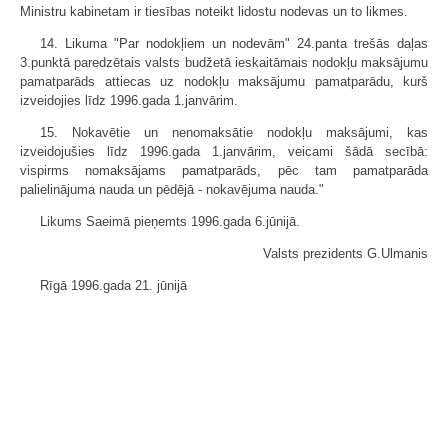
Ministru kabinetam ir tiesības noteikt lidostu nodevas un to likmes.
14. Likuma "Par nodokļiem un nodevām" 24.panta trešās daļas
3.punktā paredzētais valsts budžetā ieskaitāmais nodokļu maksājumu
pamatparāds attiecas uz nodokļu maksājumu pamatparādu, kurš
izveidojies līdz 1996.gada 1.janvārim.
15. Nokavētie un nenomaksātie nodokļu maksājumi, kas
izveidojušies līdz 1996.gada 1.janvārim, veicami šādā secībā:
vispirms nomaksājams pamatparāds, pēc tam pamatparāda
palielinājuma nauda un pēdējā - nokavējuma nauda."
Likums Saeimā pieņemts 1996.gada 6.jūnijā.
Valsts prezidents G.Ulmanis
Rīgā 1996.gada 21. jūnijā