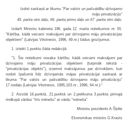
Izdoti saskaņā ar likumu "Par valsts un pašvaldību dzīvojamo
māju privatizāciju"
45. panta otro daļu, 66. panta pirmo daļu un 67. panta otro daļu.
Izdarīt Ministru kabineta 196. gada 12. marta noteikumos nr. 55
"Kārtība, kādā veicami maksājumi par dzīvojamo māju privatizācijas
objektiem" (Latvijas Vēstnesis, 1996, 49.nr.) šādus grozījumus:
1. izteikt 1.punktu šāda redakcijā:
"1. Šie noteikumi nosaka kārtību, kādā veicami maksājumi par
dzīvojamo māju privatizācijas objektiem (turpmāk tekstā -
"privatizācijas objekts"), izņemot maksājumus par dzīvokļiem, kuri
nodoti īpašumā līdz dzīvojamās mājas privatizācijai saskaņā ar
likuma "Par valsts un pašvaldību dzīvojamo māju privatizāciju"
17.nodaļu (Latvijas Vēstnesis, 1995,103.nr.; 1996, 64.nr.)-"
2. Aizstāt 16.punktā, 21.punktā un 2.pielikuma 3.punkta pirmajā
rindkopā vārdus "trīs mēnešu" ar vārdu "mēneša".
Ministru prezidents A.Šķēle
Ekonomikas ministrs G.Krasts