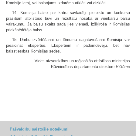
Komisija lemj, vai balsojums izdarāms atklāti vai aizklāti.
14. Komisija balso par katru savlaicīgi pieteikto un konkursa
prasībām atbilstošo būvi un rezultātu nosaka ar vienkāršu balsu
vairākumu. Ja balsu skaits sadalījies vienādi, izšķirošā ir Komisijas
priekšsēdētāja balss.
15. Darbu izvērtēšanai un lēmumu sagatavošanai Komisija var
pieaicināt ekspertus. Ekspertiem ir padomdevēju, bet nav
balsstiesības Komisijas sēdēs.
Vides aizsardzības un reģionālās attīstības ministrijas
Būvniecības departamenta direktore
V.Gēme
Pašvaldību saistošie noteikumi