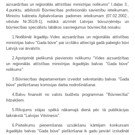
aizsardzības un reģionālās attīstības ministrijas nolikums" I.daļas 3.,
4.punktu, atbilstoši Būvniecības profesionālo savienību ieteikumam,
Ministru kabineta Apbalvošanas padomes ieteikumam (07.02.2002.,
vēstule Nr.351/8-1), nolūkā atzīmēt Latvijas būvuzņēmēju un
būvniecības speciālistu labākos sasniegumus būvniecībā nosaku:
1.Nodibināt ikgadēju Vides aizsardzības un reģionālās attīstības
ministrijas balvu "Gada būve" par izcilāko attiecīgā gadā pabeigto būvi
Latvijā vai ārvalstīs.
2.Apstiprināt pielikumā pievienoto nolikumu "Vides aizsardzības
un reģionālās attīstības ministrijas ikgadējās balvas "Gada būve"
nolikums".
3.Būvniecības departamentam izveidot sekretariātu balvas "Gada
būve" piešķiršanas komisijas darba nodrošināšanai.
4.Balvu finansēt no valsts budžeta programmas "Būvniecība"
līdzekļiem.
5.Rīkojums stājas spēkā nākamajā dienā pēc tā publikācijas
laikrakstā "Latvijas Vēstnesis".
6.Pieteikumu pieņemšanas uzsākšanu kārtējam konkursam
ikgadējās balvas "Gada būve" piešķiršanai ik gadu janvārī izsludināt