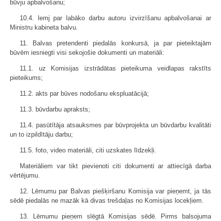
būvju apbalvošanu;
10.4. lemj par labāko darbu autoru izvirzīšanu apbalvošanai ar
Ministru kabineta balvu.
11. Balvas pretendenti piedalās konkursā, ja par pieteiktajām
būvēm iesniegti visi sekojošie dokumenti un materiāli:
11.1. uz Komisijas izstrādātas pieteikuma veidlapas rakstīts
pieteikums;
11.2. akts par būves nodošanu ekspluatācijā;
11.3. būvdarbu apraksts;
11.4. pasūtītāja atsauksmes par būvprojekta un būvdarbu kvalitāti
un to izpildītāju darbu;
11.5. foto, video materiāli, citi uzskates līdzekļi.
Materiāliem var tikt pievienoti citi dokumenti ar attiecīgā darba
vērtējumu.
12. Lēmumu par Balvas piešķiršanu Komisija var pieņemt, ja tās
sēdē piedalās ne mazāk kā divas trešdaļas no Komisijas locekļiem.
13. Lēmumu pieņem slēgtā Komisijas sēdē. Pirms balsojuma