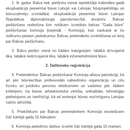
2. Ik gadus Balva tiek piešķirta vienai iepriekšējā kalendāra gadā
ekspluatācijā pieņemtai būvei Latvijā vai Latvijas būvprojektētāju un
būvuzņēmēju izstrādātai, ekspluatācijā pieņemtai būvei Latvijas
Republikas diplomātiskajā pārstāvniecībā ārvalstīs. Balvas
piešķiršanu nodrošina šim nolūkam izveidota balvas "Gada būve"
piešķiršanas komisija (turpmāk - Komisija), kas saskaņā ar šo
nolikumu pieņem pieteikumus Balvas pretendentu izvērtēšanai un lemj
par Balvas piešķiršanu.
3. Balvu piešķir vienā no šādām kategorijām: labākā dzīvojamā
ēka, labākā nedzīvojamā ēka, labākā inženiertehniskā būve.
2. Dalībnieku reģistrācija
4. Pretendentus Balvas piešķiršanai Komisija atlasa patstāvīgi, kā
arī pēc būvniecības profesionālo sabiedrisko organizāciju un citu
fizisku un juridisku personu ieteikumiem un vadoties pēc tādiem
kritērijiem, kā būves arhitektoniskā vērtība, unikalitāte, tehnoloģiju
pielietojums un tamlīdzīgi, kā arī ievērojot būves nozīmīgumu Latvijas
valsts attīstībā.
5. Priekšlikumi par Balvas pretendentiem Komisijā iesniedzami
līdz kārtējā gada 15.februārim.
6. Komisija pieteiktos darbus izvērtē līdz kārtējā gada 15.martam.