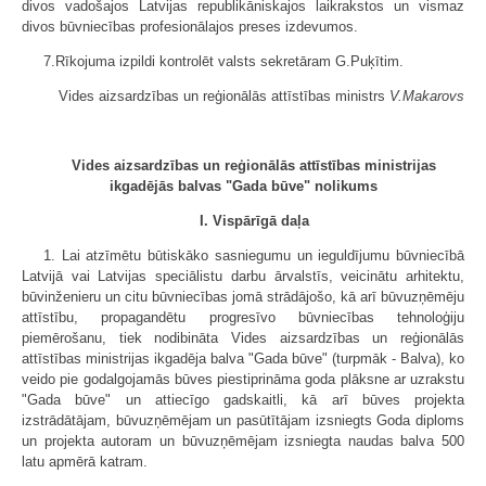
divos vadošajos Latvijas republikāniskajos laikrakstos un vismaz
divos būvniecības profesionālajos preses izdevumos.
7.Rīkojuma izpildi kontrolēt valsts sekretāram G.Puķītim.
Vides aizsardzības un reģionālās attīstības ministrs
V.Makarovs
Vides aizsardzības un reģionālās attīstības ministrijas
ikgadējās balvas "Gada būve" nolikums
I. Vispārīgā daļa
1. Lai atzīmētu būtiskāko sasniegumu un ieguldījumu būvniecībā
Latvijā vai Latvijas speciālistu darbu ārvalstīs, veicinātu arhitektu,
būvinženieru un citu būvniecības jomā strādājošo, kā arī būvuzņēmēju
attīstību, propagandētu progresīvo būvniecības tehnoloģiju
piemērošanu, tiek nodibināta Vides aizsardzības un reģionālās
attīstības ministrijas ikgadēja balva "Gada būve" (turpmāk - Balva), ko
veido pie godalgojamās būves piestiprināma goda plāksne ar uzrakstu
"Gada būve" un attiecīgo gadskaitli, kā arī būves projekta
izstrādātājam, būvuzņēmējam un pasūtītājam izsniegts Goda diploms
un projekta autoram un būvuzņēmējam izsniegta naudas balva 500
latu apmērā katram.