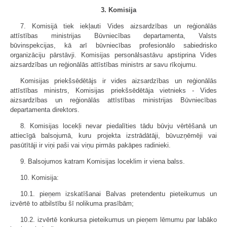
3. Komisija
7. Komisijā tiek iekļauti Vides aizsardzības un reģionālās
attīstības ministrijas Būvniecības departamenta, Valsts
būvinspekcijas, kā arī būvniecības profesionālo sabiedrisko
organizāciju pārstāvji. Komisijas personālsastāvu apstiprina Vides
aizsardzības un reģionālās attīstības ministrs ar savu rīkojumu.
Komisijas priekšsēdētājs ir vides aizsardzības un reģionālās
attīstības ministrs, Komisijas priekšsēdētāja vietnieks - Vides
aizsardzības un reģionālās attīstības ministrijas Būvniecības
departamenta direktors.
8. Komisijas locekļi nevar piedalīties tādu būvju vērtēšanā un
attiecīgā balsojumā, kuru projekta izstrādātāji, būvuzņēmēji vai
pasūtītāji ir viņi paši vai viņu pirmās pakāpes radinieki.
9. Balsojumos katram Komisijas loceklim ir viena balss.
10. Komisija:
10.1. pieņem izskatīšanai Balvas pretendentu pieteikumus un
izvērtē to atbilstību šī nolikuma prasībām;
10.2. izvērtē konkursa pieteikumus un pieņem lēmumu par labāko