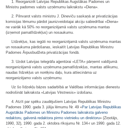
1. Reorganizēt Latvijas Republikas Augstākas Padomes un
Ministru padomes valsts uzņēmumu laikrakstu «Diena».
2. Pilnvarot valsts ministru J. Dineviču saskaņā ar privatizācijas
komisijas lēmumu pārdot jaunizveidotajai akciju sabiedrībai «Diena»
ne vairāk kā 50% no reorganizējamā valsts uzņēmuma mantas
(izņemot pamatlīdzekļus) un nosaukumu.
Līdzekļus, kas iegūti no reorganizējamā valsts uzņēmuma mantas
un nosaukuma pārdošanas, ieskaitīt Latvijas Republikas Ministru
Padomes Ārpusbudžeta privatizācijas fondā.
3. Uzdot Latvijas telegrāfa aģentūrai «LETA» pārņemt valdījumā
reorganizējamā valsts uzņēmuma pamatlīdzekļus, mantas atlikumu,
naudas līdzekļus un norēķinu daļu, kura attiecināma uz
reorganizējamo valsts uzņēmumu.
Uz šo līdzekļu bāzes sadarbībā ar Valdības informācijas dienestu
nodrošināt laikraksta «Latvijas Vēstnesis» izdošanu.
4. Atzīt par spēku zaudējušiem Latvijas Republikas Ministru
Padomes 1990. gada 3. jūlija lēmumu Nr. 49 «
Par Latvijas Republikas
Augstākās Padomes un Ministru Padomes laikraksta galveno
redaktoru, galvenā redaktora pirmo vietnieku un direktoru
» (Ziņotājs,
1990, 32), 1990. gada 2. oktobra rīkojumu Nr. 134-r un 1990. gada 12.