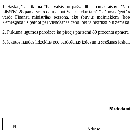
1. Saskaņā ar likuma "Par valsts un pašvaldību mantas atsavināšan
pilsētās" 28.panta sesto daļu atļaut Valsts nekustamā īpašuma aģentūr
vārda Finansu ministrijas personā, ēku (būvju) īpašniekiem (kop
Zemesgabalus pārdot par vienošanās cenu, bet tā nedrīkst būt zemāka 
2. Pirkuma līgumos paredzēt, ka pircējs par zemi 80 procentu apmērā 
3. Iegūtos naudas līdzekļus pēc pārdošanas izdevumu segšanas ieskaitī
Pārdodami
Nr.
Adrese