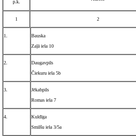
p.k.
1
2
1.
Bauska
Zaļā iela 10
2.
Daugavpils
Čiekuru iela 5b
3.
Jēkabpils
Romas iela 7
4.
Kuldīga
Smilšu iela 3/5a