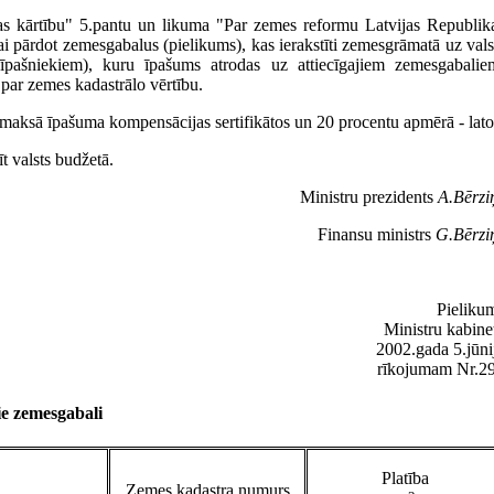
as kārtību" 5.pantu un likuma "Par zemes reformu Latvijas Republik
ai pārdot zemesgabalus (pielikums), kas ierakstīti zemesgrāmatā uz vals
īpašniekiem), kuru īpašums atrodas uz attiecīgajiem zemesgabalie
par zemes kadastrālo vērtību.
maksā īpašuma kompensācijas sertifikātos un 20 procentu apmērā - lato
t valsts budžetā.
Ministru prezidents
A.Bērzi
Finansu ministrs
G.Bērzi
Pieliku
Ministru kabine
2002.gada 5.jūni
rīkojumam Nr.2
e zemesgabali
Platība
Zemes kadastra numurs