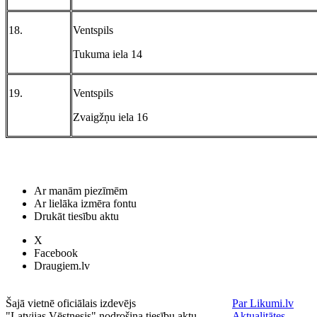
18.
Ventspils
Tukuma iela 14
19.
Ventspils
Zvaigžņu iela 16
Ar manām piezīmēm
Ar lielāka izmēra fontu
Drukāt tiesību aktu
X
Facebook
Draugiem.lv
Šajā vietnē oficiālais izdevējs
Par Likumi.lv
"Latvijas Vēstnesis" nodrošina tiesību aktu
Aktualitātes