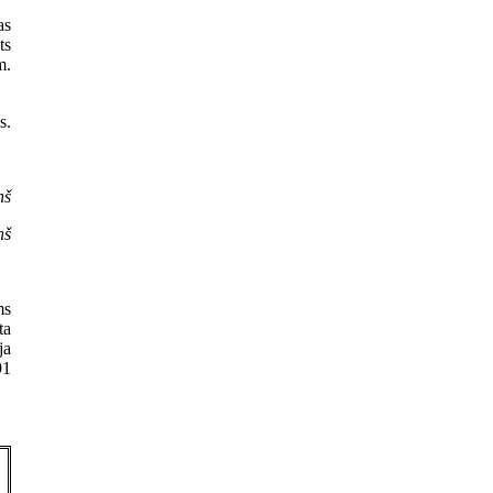
as
ts
m.
s.
ņš
ņš
ms
ta
ja
91