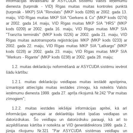
informācijas ievadīšanu ar ASYCUDA sistēmu Valsts ieņēmumu
dienesta (turpmāk - VID) Rīgas muitas muitas kontroles punktā
(turpmāk - MKP) SIA "Rimolats" (MKP kods 0289) ar 2002. gada 13.
maiju, VID Rīgas muitas MKP SIA "Gerkens & Co" (MKP kods 0274)
ar 2002. gada 14. maiju, VID Rīgas muitas MKP SIA "HRS" (MKP
kods 0209) ar 2002. gada 16. maiju, VID Rīgas muitas MKP SIA
"Tranzīta termināls" (MKP kods 0226) ar 2002. gada 21. maiju, VID
Rīgas muitas autotransporta reģistrācijas MKP (MKP kods 0233) ar
2002. gada 22. maiju, VID Rīgas muitas MKP SIA "Latkargo" (MKP
kods 0228) ar 2002. gada 23. maiju, VID Rīgas muitas MKP SIA
"Merkurs - Rigante" (MKP kods 0238) ar 2002. gada 28. maiju;
1.2. muitas deklarāciju noformēšanā ar ASYCUDA sistēmu ievērot
šādu kārtību:
1.2.1. muitas deklarāciju veidlapas muitas iestādē apstiprina,
izmantojot attiecīgās muitas iestādes zīmogu, kā noteikts Valsts
ieņēmumu dienesta 1999. gada 27. aprīļa rīkojumā Nr.242 "Par muitas
zīmogiem";
1.2.2. muitas iestādes iekšējai informācijas apritei, kā arī
informācijas apmaiņai ar deklarētāju lietot īpašas veidlapas un
datorizdrukas. Šo veidlapu un datorizdruku paraugi, kā arī to
aizpildīšanas kārtība ir noteikta ar VID ģenerāldirektora 1999. gada 2.
jūnija rīkojumu Nr.321 "Par ASYCUDA sistēmas veidlapu un