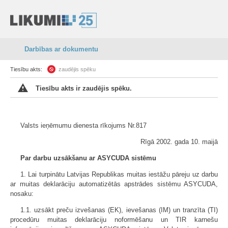
Darbības ar dokumentu
Tiesību akts:
zaudējis spēku
Tiesību akts ir zaudējis spēku.
Valsts ieņēmumu dienesta rīkojums Nr.817
Rīgā 2002. gada 10. maijā
Par darbu uzsākšanu ar ASYCUDA sistēmu
1. Lai turpinātu Latvijas Republikas muitas iestāžu pāreju uz darbu
ar muitas deklarāciju automatizētās apstrādes sistēmu ASYCUDA,
nosaku:
1.1. uzsākt preču izvešanas (EK), ievešanas (IM) un tranzīta (TI)
procedūru muitas deklarāciju noformēšanu un TIR karnešu