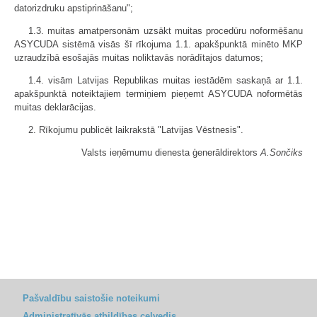
datorizdruku apstiprināšanu";
1.3. muitas amatpersonām uzsākt muitas procedūru noformēšanu
ASYCUDA sistēmā visās šī rīkojuma 1.1. apakšpunktā minēto MKP
uzraudzībā esošajās muitas noliktavās norādītajos datumos;
1.4. visām Latvijas Republikas muitas iestādēm saskaņā ar 1.1.
apakšpunktā noteiktajiem termiņiem pieņemt ASYCUDA noformētās
muitas deklarācijas.
2. Rīkojumu publicēt laikrakstā "Latvijas Vēstnesis".
Valsts ieņēmumu dienesta ģenerāldirektors
A.Sončiks
Pašvaldību saistošie noteikumi
Administratīvās atbildības ceļvedis