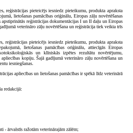
es, reģistrācijas pieteicējs iesniedz pieteikumu, produkta apraksta
jumā, lietošanas pamācības oriģinālu, Eiropas zāļu novērtēšanas
pstiprinātās reģistrācijas dokumentācijas I un II daļu un Eiropas
dījumā veterināro zāļu novērtēšana un reģistrācija tiek veikta trīs
s, reģistrācijas pieteicējs iesniedz pieteikumu, produkta apraksta
pakojumā, lietošanas pamācības oriģinālu, attiecīgās Eiropas
akotoksikoloģiskās un klīniskās izpētes rezultātu novērtējumu,
as apliecības kopiju. Šajā gadījumā veterināro zāļu novērtēšana un
entu iesniegšanas.
ācijas apliecības un lietošanas pamācības ir spēkā līdz veterinārā
da redakcijā:
ti - ārvalstīs ražotām veterinārajām zālēm;