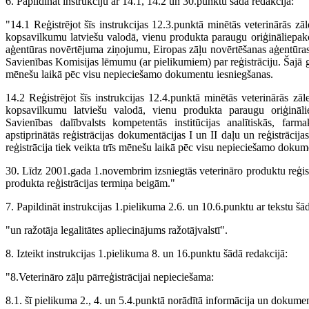
6. Papildināt instrukciju ar 14.1, 14.2 un 30.punktu šādā redakcijā:
"14.1 Reģistrējot šīs instrukcijas 12.3.punktā minētās veterinārās zāl
kopsavilkumu latviešu valodā, vienu produkta paraugu oriģināliepako
aģentūras novērtējuma ziņojumu, Eiropas zāļu novērtēšanas aģentūras a
Savienības Komisijas lēmumu (ar pielikumiem) par reģistrāciju. Šajā ga
mēnešu laikā pēc visu nepieciešamo dokumentu iesniegšanas.
14.2 Reģistrējot šīs instrukcijas 12.4.punktā minētās veterinārās zāle
kopsavilkumu latviešu valodā, vienu produkta paraugu oriģinālie
Savienības dalībvalsts kompetentās institūcijas analītiskās, farm
apstiprinātās reģistrācijas dokumentācijas I un II daļu un reģistrācij
reģistrācija tiek veikta trīs mēnešu laikā pēc visu nepieciešamo dokum
30. Līdz 2001.gada 1.novembrim izsniegtās veterināro produktu reģistr
produkta reģistrācijas termiņa beigām."
7. Papildināt instrukcijas 1.pielikuma 2.6. un 10.6.punktu ar tekstu šā
"un ražotāja legalitātes apliecinājums ražotājvalstī".
8. Izteikt instrukcijas 1.pielikuma 8. un 16.punktu šādā redakcijā:
"8.Veterināro zāļu pārreģistrācijai nepieciešama:
8.1. šī pielikuma 2., 4. un 5.4.punktā norādītā informācija un dokumen