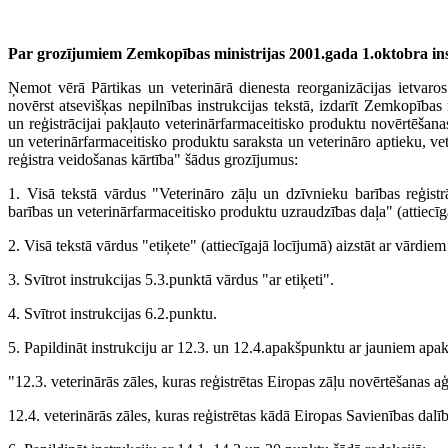
Par grozījumiem Zemkopības ministrijas 2001.gada 1.oktobra ins
Ņemot vērā Pārtikas un veterinārā dienesta reorganizācijas ietva
novērst atsevišķas nepilnības instrukcijas tekstā, izdarīt Zemkopības
un reģistrācijai pakļauto veterinārfarmaceitisko produktu novērtēšanas
un veterinārfarmaceitisko produktu saraksta un veterināro aptieku, ve
reģistra veidošanas kārtība" šādus grozījumus:
1. Visā tekstā vārdus "Veterināro zāļu un dzīvnieku barības reģistrā
barības un veterinārfarmaceitisko produktu uzraudzības daļa" (attiecīg
2. Visā tekstā vārdus "etiķete" (attiecīgajā locījumā) aizstāt ar vārdie
3. Svītrot instrukcijas 5.3.punktā vārdus "ar etiķeti".
4. Svītrot instrukcijas 6.2.punktu.
5. Papildināt instrukciju ar 12.3. un 12.4.apakšpunktu ar jauniem apa
"12.3. veterinārās zāles, kuras reģistrētas Eiropas zāļu novērtēšanas a
12.4. veterinārās zāles, kuras reģistrētas kādā Eiropas Savienības dalīb