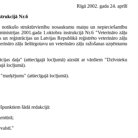
Rīgā 2002. gada 24. aprīlī
trukcijā Nr.6
ros notikušo struktūrvienību nosaukumu maiņu un nepieciešamību
 ministrijas 2001.gada 1.oktobra instrukcijā Nr.6 "Veterināro zāļu
 un reģistrācijas un Latvijas Republikā reģistrēto veterināro zāļu
terināro zāļu lieltirgotavu un veterināro zāļu ražošanas uzņēmumu
cijas daļa" (attiecīgajā locījumā) aizstāt ar vārdiem "Dzīvnieku
ajā locījumā).
m "marķējums" (attiecīgajā locījumā).
kšpunktiem šādā redakcijā:
ģentūrā;
valstī."