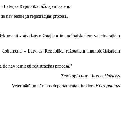
i - Latvijas Republikā ražotajām zālēm;
ie nav iesniegti reģistrācijas procesā.
dokumenti - ārvalstīs ražotajiem imunoloģiskajiem veterinārajiem
n dokumenti - Latvijas Republikā ražotajiem imunoloģiskajiem
 tie nav iesniegti reģistrācijas procesā."
Zemkopības ministrs
A.Slakteris
Veterinārā un pārtikas departamenta direktors
V.Grapmanis