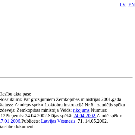
LV
EN
Tiesību akta pase
Nosaukums:
Par grozījumiem Zemkopības ministrijas 2001.gada
Zaudējis spēku
Statuss:
1.oktobra instrukcijā Nr.6
zaudējis spēku
Izdevējs:
Zemkopības ministrija
Veids:
rīkojums
Numurs:
112
Pieņemts:
24.04.2002.
Stājas spēkā:
24.04.2002.
Zaudē spēku:
17.01.2006.
Publicēts:
Latvijas Vēstnesis
, 71, 14.05.2002.
Saistītie dokumenti