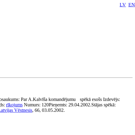
LV
EN
osaukums:
Par A.Kalvīša komandējumu
spēkā esošs
Izdevējs:
ds:
rīkojums
Numurs:
120
Pieņemts:
29.04.2002.
Stājas spēkā:
atvijas Vēstnesis
, 66, 03.05.2002.