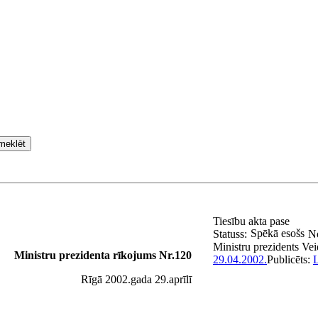
meklēt
Tiesību akta pase
Spēkā esošs
Statuss:
N
Ministru prezidents
Vei
Ministru prezidenta rīkojums Nr.120
29.04.2002.
Publicēts:
L
Rīgā 2002.gada 29.aprīlī