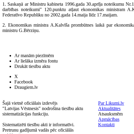
1. Saskaņā ar Ministru kabineta 1996.gada 30.aprīļa noteikumu Nr.1
darbības noteikumi" 120.punktu atļaut ekonomikas ministram A.
Federatīvo Republiku no 2002.gada 14.maija līdz 17.maijam.
2. Ekonomikas ministra A.Kalvīša prombūtnes laikā par ekonomikas m
ministru G.Bērziņu.
Ar manām piezīmēm
Ar lielāka izmēra fontu
Drukāt tiesību aktu
X
Facebook
Draugiem.lv
Šajā vietnē oficiālais izdevējs
Par Likumi.lv
"Latvijas Vēstnesis" nodrošina tiesību aktu
Aktualitātes
sistematizācijas funkciju.
Atsauksmēm
Apmācības
Sistematizēti tiesību akti ir informatīvi.
Kontakti
Pretrunu gadījumā vadās pēc oficiālās