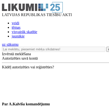
LATVIJAS REPUBLIKAS TIESĪBU AKTI
veidi
tēmas
visvairāk skatītie
jaunākie
uz sākumu
Izvērstā meklēšana
Autorizēties savā kontā
Kādēļ autorizēties vai reģistrēties?
Par A.Kalvīša komandējumu