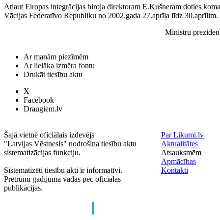
Atļaut Eiropas integrācijas biroja direktoram E.Kušneram doties ko
Vācijas Federatīvo Republiku no 2002.gada 27.aprīļa līdz 30.aprīlim.
Ministru preziden
Ar manām piezīmēm
Ar lielāka izmēra fontu
Drukāt tiesību aktu
X
Facebook
Draugiem.lv
Šajā vietnē oficiālais izdevējs
Par Likumi.lv
"Latvijas Vēstnesis" nodrošina tiesību aktu
Aktualitātes
sistematizācijas funkciju.
Atsauksmēm
Apmācības
Sistematizēti tiesību akti ir informatīvi.
Kontakti
Pretrunu gadījumā vadās pēc oficiālās
publikācijas.