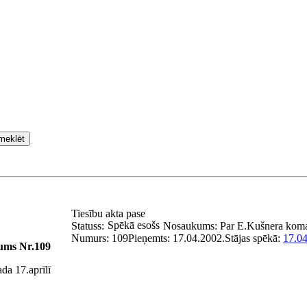
meklēt
Tiesību akta pase
Spēkā esošs
Statuss:
Nosaukums:
Par E.Kušnera kom
Numurs:
109
Pieņemts:
17.04.2002.
Stājas spēkā:
17.04
jums Nr.109
da 17.aprīlī