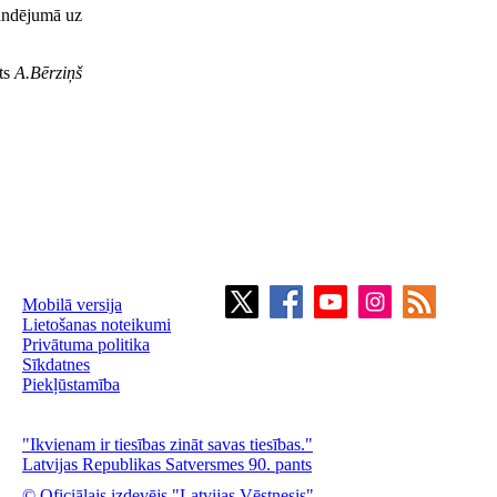
mandējumā uz
ts
A.Bērziņš
Mobilā versija
Lietošanas noteikumi
Privātuma politika
Sīkdatnes
Piekļūstamība
"Ikvienam ir tiesības zināt savas tiesības."
Latvijas Republikas Satversmes 90. pants
© Oficiālais izdevējs "Latvijas Vēstnesis"