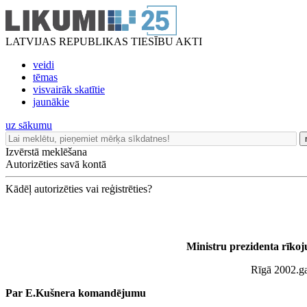
LATVIJAS REPUBLIKAS TIESĪBU AKTI
veidi
tēmas
visvairāk skatītie
jaunākie
uz sākumu
Izvērstā meklēšana
Autorizēties savā kontā
Kādēļ autorizēties vai reģistrēties?
Ministru prezidenta rīko
Rīgā 2002.ga
Par E.Kušnera komandējumu