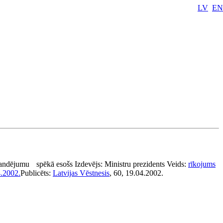
LV
EN
andējumu
spēkā esošs
Izdevējs:
Ministru prezidents
Veids:
rīkojums
.2002.
Publicēts:
Latvijas Vēstnesis
, 60, 19.04.2002.