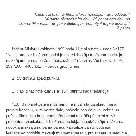
Izdoti saskaņā ar likuma "Par nodokļiem un nodevām"
24.panta divpadsmito daļu, 25.panta otro daļu un
likuma "Par valsts un pašvaldību īpašuma objektu privatizāciju"
2.pantu
Izdarīt Ministru kabineta 1999.gada 11.maija noteikumos Nr.177
"Noteikumi par īpašuma nodokļa un iedzīvotāju ienākuma nodokļa
maksājumu pamatparādu kapitalizāciju" (Latvijas Vēstnesis, 1999,
159./160., 446./451.nr.) šādus grozījumus:
1. Svītrot 9.1.apakšpunktu.
1
2. Papildināt noteikumus ar 13.
punktu šādā redakcijā:
1
"13.
Ja privatizētajam uzņēmumam vai statūtsabiedrībai ar
privāto kapitālu, kurā valsts daļa, pašvaldības daļa vai valsts un
pašvaldības daļu kopsumma tās pamatkapitālā pārsniedza 50
procentus, vienlaikus ar īpašuma nodokļa un iedzīvotāju ienākuma
nodokļa maksājumu pamatparādu kapitalizē valsts budžetā
ieskaitāmo nodokļu maksājumu pamatparādu, privatizētā uzņēmuma