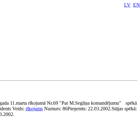
LV
EN
.gada 11.marta rīkojumā Nr.69 "Par M.Segliņa komandējumu"
spēkā
idents
Veids:
rīkojums
Numurs:
86
Pieņemts:
22.03.2002.
Stājas spēkā:
03.2002.