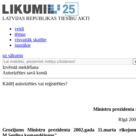
LATVIJAS REPUBLIKAS TIESĪBU AKTI
veidi
tēmas
visvairāk skatītie
jaunākie
uz sākumu
Izvērstā meklēšana
Autorizēties savā kontā
Kādēļ autorizēties vai reģistrēties?
Ministru prezidenta
Rīgā 200
Grozījums Ministru prezidenta 2002.gada 11.marta rīkoju
M.Segliņa komandējumu"