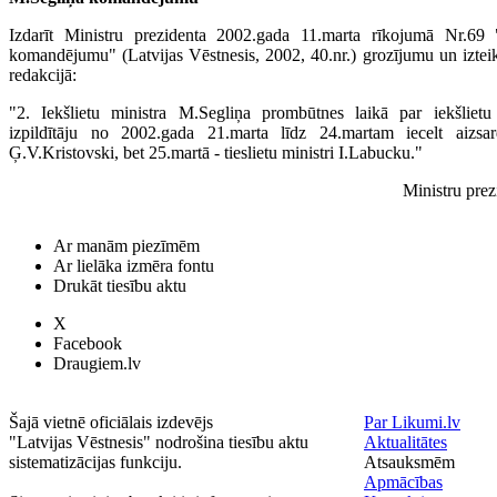
Izdarīt Ministru prezidenta 2002.gada 11.marta rīkojumā Nr.69
komandējumu" (Latvijas Vēstnesis, 2002, 40.nr.) grozījumu un iztei
redakcijā:
"2. Iekšlietu ministra M.Segliņa prombūtnes laikā par iekšlietu 
izpildītāju no 2002.gada 21.marta līdz 24.martam iecelt aizsar
Ģ.V.Kristovski, bet 25.martā - tieslietu ministri I.Labucku."
Ministru pre
Ar manām piezīmēm
Ar lielāka izmēra fontu
Drukāt tiesību aktu
X
Facebook
Draugiem.lv
Šajā vietnē oficiālais izdevējs
Par Likumi.lv
"Latvijas Vēstnesis" nodrošina tiesību aktu
Aktualitātes
sistematizācijas funkciju.
Atsauksmēm
Apmācības