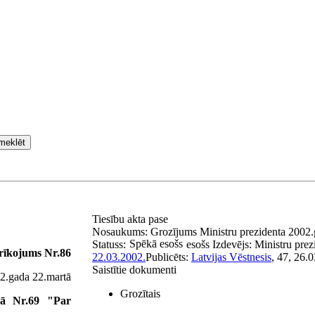
meklēt
Tiesību akta pase
Nosaukums:
Grozījums Ministru prezidenta 2002
Spēkā esošs
Statuss:
esošs
Izdevējs:
Ministru prez
 rīkojums Nr.86
22.03.2002.
Publicēts:
Latvijas Vēstnesis
, 47, 26.
Saistītie dokumenti
2.gada 22.martā
Grozītais
mā Nr.69 "Par