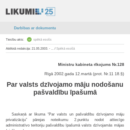
Darbības ar dokumentu
Tiesību akts:
spēkā esošs
Attēlotā redakcija: 21.05.2003. - ... /
Spēkā esošā
Ministru kabineta rīkojums Nr.128
Rīgā 2002.gada 12.martā (prot. Nr.11 18.§)
Par valsts dzīvojamo māju nodošanu
pašvaldību īpašumā
Saskaņā ar likuma “Par valsts un pašvaldību dzīvojamo māju
privatizāciju” pārejas noteikumu 2.punktu nodot attiecīgo
administratīvo teritoriju pašvaldību īpašumā valsts dzīvojamās mājas