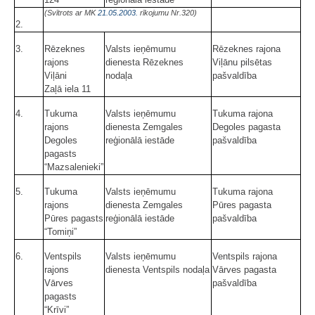
(Svītrots ar MK
21.05.2003.
rīkojumu Nr.320)
2.
3.
Rēzeknes
Valsts ieņēmumu
Rēzeknes rajona
rajons
dienesta Rēzeknes
Viļānu pilsētas
Viļāni
nodaļa
pašvaldība
Zaļā iela 11
4.
Tukuma
Valsts ieņēmumu
Tukuma rajona
rajons
dienesta Zemgales
Degoles pagasta
Degoles
reģionālā iestāde
pašvaldība
pagasts
“Mazsalenieki”
5.
Tukuma
Valsts ieņēmumu
Tukuma rajona
rajons
dienesta Zemgales
Pūres pagasta
Pūres pagasts
reģionālā iestāde
pašvaldība
“Tomiņi”
6.
Ventspils
Valsts ieņēmumu
Ventspils rajona
rajons
dienesta Ventspils nodaļa
Vārves pagasta
Vārves
pašvaldība
pagasts
“Krīvi”