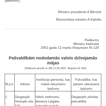
(pielikums).
Ministru prezidents A.Bērziņš
Ekonomikas ministrs A.Kalvītis
Pielikums
Ministru kabineta
2001.gada 12.marta rīkojumam Nr.128
Pašvaldībām nododamās valsts dzīvojamās
mājas
(Pielikums grozīts ar MK
21.05.2003.
rīkojumu Nr.320)
Institūcija (persona), kas
Pašvaldība, kas
Nr.p.k.
Adrese
nodod nekustamo
pārņem nekustamo
īpašumu
īpašumu
1.
Daugavpils
Valsts ieņēmumu
Daugavpils pilsētas
Ventspils iela
dienesta Latgales
pašvaldība
124
reģionālā iestāde