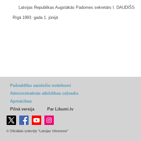
Latvijas Republikas Augstākās Padomes sekretārs I. DAUDIŠS
Rīgā 1993. gada 1. jūnijā
Pašvaldību saistošie noteikumi
Administratīvās atbildības ceļvedis
Apmācības
Pilnā versija
Par Likumi.lv
© Oficiālais izdevējs "Latvijas Vēstnesis"