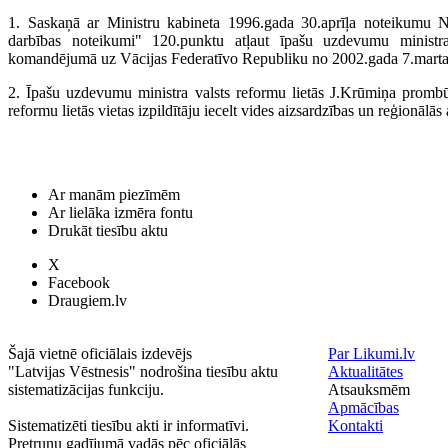
1. Saskaņā ar Ministru kabineta 1996.gada 30.aprīļa noteikumu Nr
darbības noteikumi" 120.punktu atļaut īpašu uzdevumu ministr
komandējumā uz Vācijas Federatīvo Republiku no 2002.gada 7.marta
2. Īpašu uzdevumu ministra valsts reformu lietās J.Krūmiņa prombū
reformu lietās vietas izpildītāju iecelt vides aizsardzības un reģionālā
Ar manām piezīmēm
Ar lielāka izmēra fontu
Drukāt tiesību aktu
X
Facebook
Draugiem.lv
Šajā vietnē oficiālais izdevējs
Par Likumi.lv
"Latvijas Vēstnesis" nodrošina tiesību aktu
Aktualitātes
sistematizācijas funkciju.
Atsauksmēm
Apmācības
Sistematizēti tiesību akti ir informatīvi.
Kontakti
Pretrunu gadījumā vadās pēc oficiālās