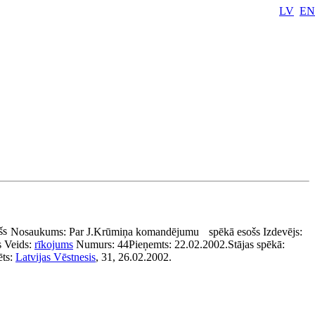
LV
EN
šs
Nosaukums:
Par J.Krūmiņa komandējumu
spēkā esošs
Izdevējs:
s
Veids:
rīkojums
Numurs:
44
Pieņemts:
22.02.2002.
Stājas spēkā:
ēts:
Latvijas Vēstnesis
, 31, 26.02.2002.