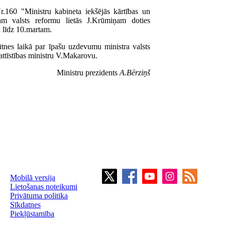
.160 "Ministru kabineta iekšējās kārtības un
am valsts reformu lietās J.Krūmiņam doties
 līdz 10.martam.
tnes laikā par īpašu uzdevumu ministra valsts
s attīstības ministru V.Makarovu.
Ministru prezidents
A.Bērziņš
Mobilā versija
Lietošanas noteikumi
Privātuma politika
Sīkdatnes
Piekļūstamība