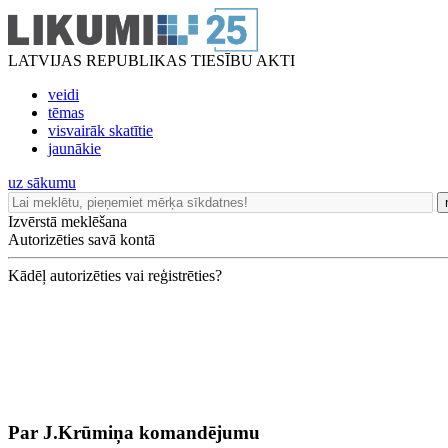
LATVIJAS REPUBLIKAS TIESĪBU AKTI
veidi
tēmas
visvairāk skatītie
jaunākie
uz sākumu
Izvērstā meklēšana
Autorizēties savā kontā
Kādēļ autorizēties vai reģistrēties?
Par J.Krūmiņa komandējumu