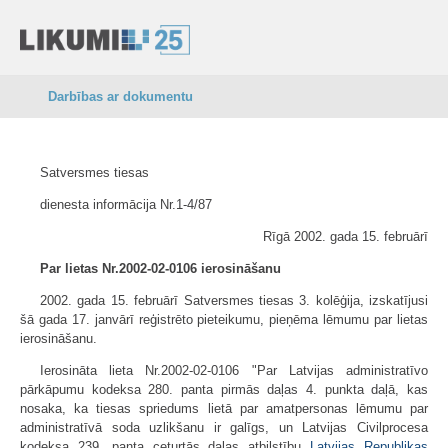
Darbības ar dokumentu
Satversmes tiesas
dienesta informācija Nr.1-4/87
Rīgā 2002. gada 15. februārī
Par lietas Nr.2002-02-0106 ierosināšanu
2002. gada 15. februārī Satversmes tiesas 3. kolēģija, izskatījusi
šā gada 17. janvārī reģistrēto pieteikumu, pieņēma lēmumu par lietas
ierosināšanu.
Ierosināta lieta Nr.2002-02-0106 "Par Latvijas administratīvo
pārkāpumu kodeksa 280. panta pirmās daļas 4. punkta daļā, kas
nosaka, ka tiesas spriedums lietā par amatpersonas lēmumu par
administratīvā soda uzlikšanu ir galīgs, un Latvijas Civilprocesa
kodeksa 239. panta ceturtās daļas atbilstību
Latvijas Republikas