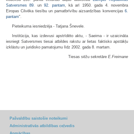
Satversmes
89.
un
92. pantam
, kā arī 1950. gada 4. novembra
Eiropas Cilvēka tiesību un pamatbrīvību aizsardzības konvencijas
6.
pantam
".
Pieteikuma iesniedzēja - Tatjana Šnevele.
Institūcija, kas izdevusi apstrīdēto aktu, - Saeima - ir uzaicināta
iesniegt Satversmes tiesai atbildes rakstu ar lietas faktisko apstākļu
izklāstu un juridisko pamatojumu līdz 2002. gada 8. martam.
Tiesas sēžu sekretāre
E.Freimane
Pašvaldību saistošie noteikumi
Administratīvās atbildības ceļvedis
Apmācības