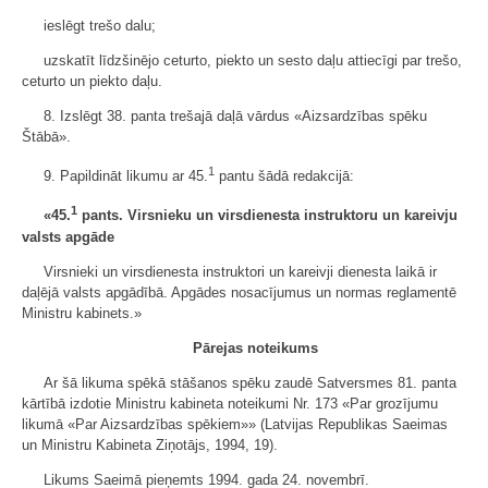
ieslēgt trešo dalu;
uzskatīt līdzšinējo ceturto, piekto un sesto daļu attiecīgi par trešo,
ceturto un piekto daļu.
8. Izslēgt 38. panta trešajā daļā vārdus «Aizsardzības spēku
Štābā».
1
9. Papildināt likumu ar 45.
pantu šādā redakcijā:
1
«45.
pants. Virsnieku un virsdienesta instruktoru un kareivju
valsts apgāde
Virsnieki un virsdienesta instruktori un kareivji dienesta laikā ir
daļējā valsts apgādībā. Apgādes nosacījumus un normas reglamentē
Ministru kabinets.»
Pārejas noteikums
Ar šā likuma spēkā stāšanos spēku zaudē Satversmes 81. panta
kārtībā izdotie Ministru kabineta noteikumi Nr. 173 «Par grozījumu
likumā «Par Aizsardzības spēkiem»» (Latvijas Republikas Saeimas
un Ministru Kabineta Ziņotājs, 1994, 19).
Likums Saeimā pieņemts 1994. gada 24. novembrī.