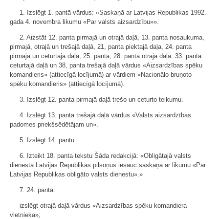
1. Izslēgt 1. pantā vārdus: «Saskaņā ar Latvijas Republikas 1992.
gada 4. novembra likumu «Par valsts aizsardzību»».
2. Aizstāt 12. panta pirmajā un otrajā daļā, 13. panta nosaukuma,
pirmajā, otrajā un trešajā daļā, 21, panta piektajā daļa, 24. panta
pirmajā un ceturtajā daļā, 25. pantā, 28. panta otrajā daļā: 33. panta
ceturtajā daļā un 38, panta trešajā daļā vārdus «Aizsardzības spēku
komandieris» (attiecīgā locījumā) ar vārdiem «Nacionālo bruņoto
spēku komandieris» (attiecīgā locījumā).
3. Izslēgt 12. panta pirmajā daļā trešo un ceturto teikumu.
4. Izslēgt 13. panta trešajā daļā vārdus «Valsts aizsardzības
padomes priekšsēdētājam un».
5. Izslēgt 14. pantu.
6. Izteikt 18. panta tekstu Šāda redakcijā: «Obligātajā valsts
dienestā Latvijas Republikas pilsoņus iesauc saskaņā ar likumu «Par
Latvijas Republikas obligāto valsts dienestu».»
7. 24. pantā:
izslēgt otrajā daļā vārdus «Aizsardzības spēku komandiera
vietnieka»;