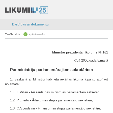
Darbības ar dokumentu
Tiesību akts:
spēkā esošs
Ministru prezidenta rīkojums Nr.161
Rīgā 2000.gada 5.maijā
Par ministriju parlamentārajiem sekretāriem
1. Saskaņā ar Ministru kabineta iekārtas likuma 7.pantu atbrīvot
no amata:
1.1. L.Milleri - Aizsardzības ministrijas parlamentāro sekretāri;
1.2. P.Elfertu - Ārlietu ministrijas parlamentāro sekretāru;
1.3. O.Spurdziņu - Finansu ministrijas parlamentāro sekretāru;