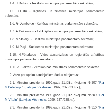
1.4. J.Dalbiņu - Iekšlietu ministrijas parlamentāro sekretāru;
1.5. J.Estu - Izglītības un zinātnes ministrijas parlamentāro
sekretāru;
1.6. G.Dambergu - Kultūras ministrijas parlamentāro sekretāru;
1.7. A.Požarnovu - Labklājības ministrijas parlamentāro sekretāru;
1.8. V.Slaidiņu - Tieslietu ministrijas parlamentāro sekretāri;
1.9. M.Pūķi - Satiksmes ministrijas parlamentāro sekretāru;
1.10. N.Pēterkopu - Vides aizsardzības un reģionālās attīstības
ministrijas parlamentāro sekretāru;
1.11. A.Slakteri - Zemkopības ministrijas parlamentāro sekretāru.
2. Atzīt par spēku zaudējušiem šādus rīkojumus:
2.1. Ministru prezidenta 1999.gada 21.jūlija rīkojumu Nr.307 "
Par
N.Pēterkopu
" (
Latvijas Vēstnesis
, 1999, 237./238.nr.);
2.2. Ministru prezidenta 1999.gada 21.jūlija rīkojumu Nr.309 "
Par
M.Vītolu
" (
Latvijas Vēstnesis
, 1999, 237./238.nr.);
2.3. Ministru prezidenta 1999.gada 21.jūlija rīkojumu Nr.310 "
Par