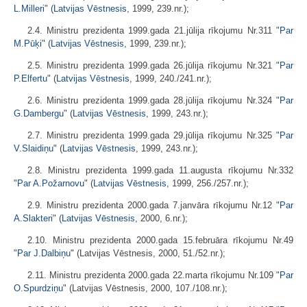
L.Milleri
" (
Latvijas Vēstnesis
, 1999, 239.nr.);
2.4. Ministru prezidenta 1999.gada 21.jūlija rīkojumu Nr.311 "
Par
M.Pūķi
" (
Latvijas Vēstnesis
, 1999, 239.nr.);
2.5. Ministru prezidenta 1999.gada 26.jūlija rīkojumu Nr.321 "
Par
P.Elfertu
" (
Latvijas Vēstnesis
, 1999, 240./241.nr.);
2.6. Ministru prezidenta 1999.gada 28.jūlija rīkojumu Nr.324 "
Par
G.Dambergu
" (
Latvijas Vēstnesis
, 1999, 243.nr.);
2.7. Ministru prezidenta 1999.gada 29.jūlija rīkojumu Nr.325 "
Par
V.Slaidiņu
" (
Latvijas Vēstnesis
, 1999, 243.nr.);
2.8. Ministru prezidenta 1999.gada 11.augusta rīkojumu Nr.332
"
Par A.Požarnovu
" (
Latvijas Vēstnesis
, 1999, 256./257.nr.);
2.9. Ministru prezidenta 2000.gada 7.janvāra rīkojumu Nr.12 "
Par
A.Slakteri
" (
Latvijas Vēstnesis
, 2000, 6.nr.);
2.10. Ministru prezidenta 2000.gada 15.februāra rīkojumu Nr.49
"
Par J.Dalbiņu
" (Latvijas Vēstnesis, 2000, 51./52.nr.);
2.11. Ministru prezidenta 2000.gada 22.marta rīkojumu Nr.109 "
Par
O.Spurdziņu
" (Latvijas Vēstnesis, 2000, 107./108.nr.);