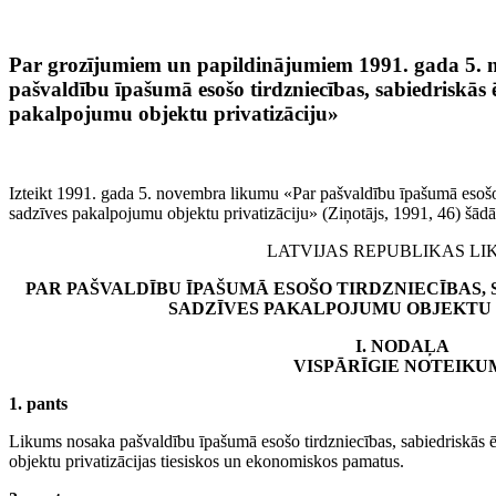
Par grozījumiem un papildinājumiem 1991. gada 5.
pašvaldību īpašumā esošo tirdzniecības, sabiedriskās
pakalpojumu objektu privatizāciju»
Izteikt 1991. gada 5. novembra likumu «Par pašvaldību īpašumā esošo 
sadzīves pakalpojumu objektu privatizāciju» (Ziņotājs, 1991, 46) šādā
LATVIJAS REPUBLIKAS LI
PAR PAŠVALDĪBU ĪPAŠUMĀ ESOŠO TIRDZNIECĪBAS,
SADZĪVES PAKALPOJUMU OBJEKTU 
I. NODA
ĻA
VISP
ĀRĪGIE NOTEIKU
1. pants
Likums nosaka pašvaldību īpašumā esošo tirdzniecības, sabiedriskās
objektu privatizācijas tiesiskos un ekonomiskos pamatus.