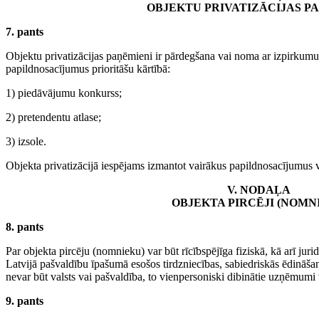
OBJEKTU PRIVATIZĀCIJAS P
7. pants
Objektu privatizācijas paņēmieni ir pārdegšana vai noma ar izpirku
papildnosacījumus prioritāšu kārtībā:
1) piedāvājumu konkurss;
2) pretendentu atlase;
3) izsole.
Objekta privatizācijā iespējams izmantot vairākus papildnosacījumus v
V. NODAĻA
OBJEKTA PIRCĒJI (NOMNI
8. pants
Par objekta pircēju (nomnieku) var būt rīcībspējīga fiziskā, kā arī jurid
Latvijā pašvaldību īpašumā esošos tirdzniecības, sabiedriskās ēdināš
nevar būt valsts vai pašvaldība, to vienpersoniski dibinātie uzņēmumi
9. pants