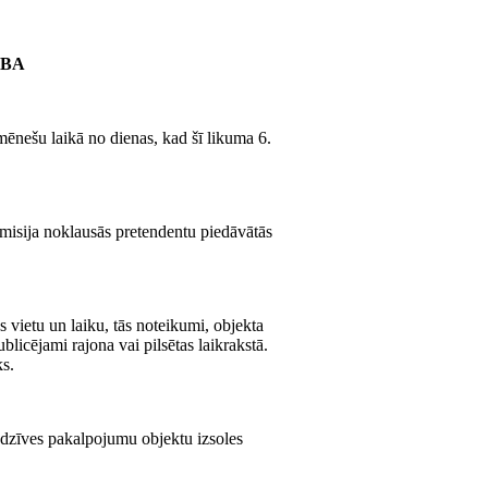
ĪBA
 mēnešu laikā no dienas, kad šī likuma 6.
omisija noklausās pretendentu piedāvātās
s vietu un laiku, tās noteikumi, objekta
licējami rajona vai pilsētas laikrakstā.
ks.
adzīves pakalpojumu objektu izsoles