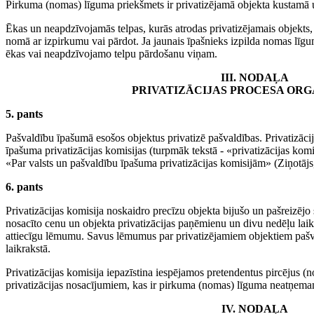
Pirkuma (nomas) līguma priekšmets ir privatizējamā objekta kustamā
Ēkas un neapdzīvojamās telpas, kurās atrodas privatizējamais objekts, 
nomā ar izpirkumu vai pārdot. Ja jaunais īpašnieks izpilda nomas līgu
ēkas vai neapdzīvojamo telpu pārdošanu viņam.
III. NODAĻA
PRIVATIZĀCIJAS PROCESA ORG
5. pants
Pašvaldību īpašumā esošos objektus privatizē pašvaldības. Privatizācij
īpašuma privatizācijas komisijas (turpmāk tekstā - «privatizācijas kom
«Par valsts un pašvaldību īpašuma privatizācijas komisijām» (Ziņotājs
6. pants
Privatizācijas komisija noskaidro precīzu objekta bijušo un pašreizējo
nosacīto cenu un objekta privatizācijas paņēmienu un divu nedēļu laik
attiecīgu lēmumu. Savus lēmumus par privatizējamiem objektiem pašval
laikrakstā.
Privatizācijas komisija iepazīstina iespējamos pretendentus pircējus (
privatizācijas nosacījumiem, kas ir pirkuma (nomas) līguma neatņema
IV. NODAĻA