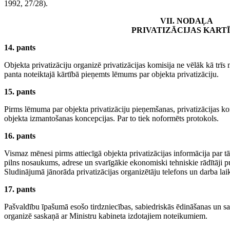
1992, 27/28).
VII. NODAĻA
PRIVATIZĀCIJAS KART
14. pants
Objekta privatizāciju organizē privatizācijas komisija ne vēlāk kā trīs
panta noteiktajā kārtībā pieņemts lēmums par objekta privatizāciju.
15. pants
Pirms lēmuma par objekta privatizāciju pieņemšanas, privatizācijas k
objekta izmantošanas koncepcijas. Par to tiek noformēts protokols.
16. pants
Vismaz mēnesi pirms attiecīgā objekta privatizācijas informācija par tā
pilns nosaukums, adrese un svarīgākie ekonomiski tehniskie rādītāji pub
Sludinājumā jānorāda privatizācijas organizētāju telefons un darba lai
17. pants
Pašvaldību īpašumā esošo tirdzniecības, sabiedriskās ēdināšanas un s
organizē saskaņā ar Ministru kabineta izdotajiem noteikumiem.