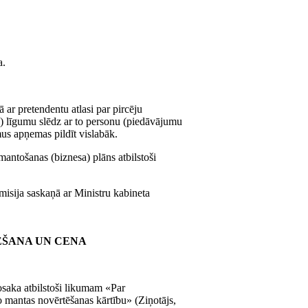
a.
ar pretendentu atlasi par pircēju
) līgumu slēdz ar to personu (piedāvājumu
mus apņemas pildīt vislabāk.
antošanas (biznesa) plāns atbilstoši
isija saskaņā ar Ministru kabineta
ĒŠANA UN CENA
nosaka atbilstoši likumam «Par
 mantas novērtēšanas kārtību» (Ziņotājs,