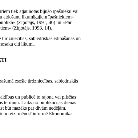
iem tiek atjaunotas bijušo īpašnieku vai
mu atdošanu likumīgajiem īpašniekiem»
ublikā» (Ziņotājs, 1991, 46) un «Par
iem» (Ziņotājs, 1993, 14).
 tirdzniecības, sabiedriskās ēdināšanas un
nosaka citi likumi.
KTI
pašumā esošie tirdzniecības, sabiedriskās
ldības un publicē to rajona vai pilsētas
s termiņu. Laiks no publikācijas dienas
īkst būt mazāks par divām nedēļām.
tātiem reizi mēnesī informē Ekonomikas