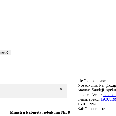
meklēt
Tiesību akta pase
Nosaukums:
Par grozī
Zaudējis spēku
Statuss:
kabinets
Veids:
noteiku
Tēma:
spēku:
19.07.19
15.01.1994.
Saistītie dokumenti
Ministru kabineta noteikumi Nr. 8