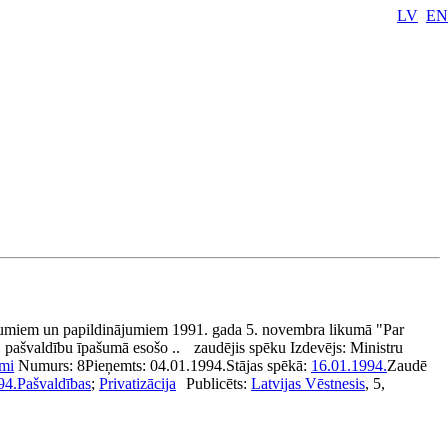
LV
EN
jumiem un papildinājumiem 1991. gada 5. novembra likumā "Par
pašvaldību īpašumā esošo ..
zaudējis spēku
Izdevējs:
Ministru
mi
Numurs:
8
Pieņemts:
04.01.1994.
Stājas spēkā:
16.01.1994.
Zaudē
94.
Pašvaldības
;
Privatizācija
Publicēts:
Latvijas Vēstnesis
, 5,