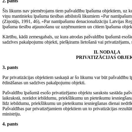
2. pants
Šis likums nav piemērojams tiem pašvaldību īpašuma objektiem, uz kur
viņu mantinieku īpašuma tiesības atbilstoši likumiem «Par namīpašu
(Ziņotājs, 1991, 46), «Par namīpašumu denacionalizāciju Latvijas Rep
īpašuma tiesību atjaunošanu uz uzņēmumiem un citiem īpašuma objekt
Kārtību, kādā zemesgabals, uz kura atrodas pašvaldību īpašumā esošie
sadzīves pakalpojumu objekti, piešķirams lietošanā vai privatizējams, 
II. NODAĻA
PRIVATIZĀCIJAS OBJE
3. pants
Par privatizācijas objektiem saskaņā ar šo likumu var būt pašvaldību ī
ēdināšanas un sadzīves pakalpojumu objekti.
Pašvaldību īpašumā esošo privatizējamo objektu sarakstu sastāda pašva
laikrakstā, norādot iebildumu, priekšlikumu un pieteikumu iesniegšana
līdz iebildumu, priekšlikumu un pieteikumu iesniegšanas dienai nedr
Pašvaldības par privatizējamiem objektiem un to privatizācijas rezul
ministriju.
4. pants