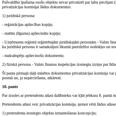
Pašvaldību īpašuma esošo objektu nevar privatizēt par labu pircējam 
privatizācijas komisijai šādus dokumentus:
1) juridiskā persona:
- reģistrācijas apliecības kopiju;
- statūtu (līguma) apliecinātu kopiju;
- Uzņēmumu reģistrā reģistrētajām juridiskajām personām - Valsts fin
ka juridiskā persona ir samaksājusi likumā paredzētos nodokļus un no
- maksātspēju apliecinošu dokumentu;
2) fiziskā persona - Valsts finansu inspekcijas izsniegtu izziņu par lī
Šī panta pirmajā daļā minētos dokumentus privatizācijas komisija var pi
posmā un, ja nepieciešams, atkārtoti.
10. pants
Par izsoles ar pretendentu atlasi dalībnieku var kļūt jebkura 8. pantā 
Pretendentu atlasi veic privatizācijas komisija, ņemot vērā šādus atlases
1) pretendenta iesniegto objekta izmantošanas koncepciju;