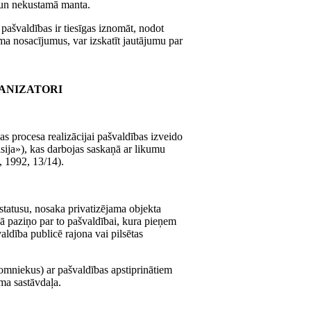
 un nekustamā manta.
pašvaldības ir tiesīgas iznomāt, nodot
ma nosacījumus, var izskatīt jautājumu par
ANIZATORI
as procesa realizācijai pašvaldības izveido
isija»), kas darbojas saskaņā ar likumu
, 1992, 13/14).
 statusu, nosaka privatizējama objekta
ā paziņo par to pašvaldībai, kura pieņem
dība publicē rajona vai pilsētas
nomniekus) ar pašvaldības apstiprinātiem
ma sastāvdaļa.