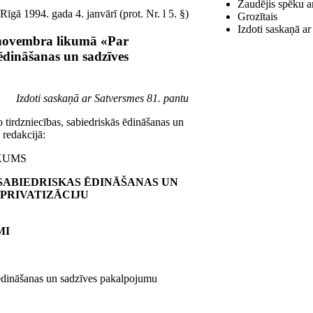
Zaudējis spēku a
Rīgā 1994. gada 4. janvārī (prot. Nr. l 5. §)
Grozītais
Izdoti saskaņā ar
 novembra likumā «Par
 ēdināšanas un sadzīves
Izdoti saskaņā ar Satversmes 81. pantu
tirdzniecības, sabiedriskās ēdināšanas un
 redakcijā:
KUMS
 SABIEDRISKAS ĒDINĀŠANAS UN
PRIVATIZĀCIJU
MI
 ēdināšanas un sadzīves pakalpojumu