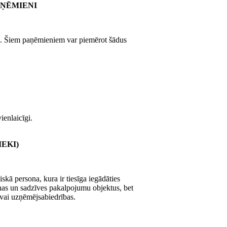
AŅĒMIENI
mu. Šiem paņēmieniem var piemērot šādus
ienlaicīgi.
EKI)
iskā persona, kura ir tiesīga iegādāties
anas un sadzīves pakalpojumu objektus, bet
 vai uzņēmējsabiedrības.