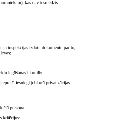
(nomniekam), kas nav iesniedzis
ansu inspekcijas izdotu dokumentu par to,
devas;
dzekļu iegūšanas likumību.
eprasīt iesniegt jebkurā privatizācijas
minētā persona.
 kritērijus: