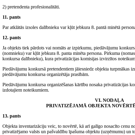
2) pretendenta profesionalitāti.
11. pants
Par atklātās izsoles dalībnieku var kļūt jebkura 8. pantā minētā person
12. pants
Ja objekts tiek pārdots vai nomāts ar izpirkumu, piedāvājumu konkursā 
(nomnieku) var kļūt jebkura 8. panta minēta persona. Pirkuma (nomas
konkursa dalībnieku), kura privatizācijas komisijas izvirzītos noteiku
Piedāvājumu konkursā pretendentiem jāiesniedz objekta turpmākas izm
piedāvājumu konkursa organizētāja prasībām.
Piedāvājumu konkursa organizēšanas kārtību nosaka privatizācijas kom
izdotajiem noteikumiem.
VI. NODAĻA
PRIVATIZĒJAMĀ OBJEKTA NOVĒRT
13. pants
Objekta inventarizāciju veic, to novērtē, kā arī galīgo nosacīto cenu 
privatizējamo valsts un pašvaldību īpašuma objektu (uzņēmumu) un to