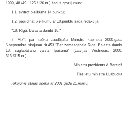
1999, 48./49., 125./126.nr.) šādus grozījumus:
1.1. svītrot pielikuma 14.punktu;
1.2. papildināt pielikumu ar 18.punktu šādā redakcijā:
"18. Rīgā, Balasta dambī 18."
2. Atzīt par spēku zaudējušu Ministru kabineta 2000.gada
6.septembra rīkojumu Nr.453 "Par zemesgabala Rīgā, Balasta dambī
18, saglabāšanu valsts īpašumā" (Latvijas Vēstnesis, 2000,
313./315.nr.).
Ministru prezidents A.Bērziņš
Tieslietu ministre I.Labucka
Rīkojums stājas spēkā ar 2001.gada 21.martu.