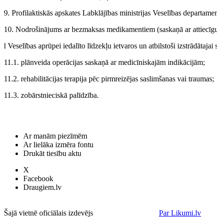
9. Profilaktiskās apskates Labklājības ministrijas Veselības departamen
10. Nodrošinājums ar bezmaksas medikamentiem (saskaņā ar attiecīg
l Veselības aprūpei iedalīto līdzekļu ietvaros un atbilstoši izstrādātajai
11.1. plānveida operācijas saskaņā ar medicīniskajām indikācijām;
11.2. rehabilitācijas terapija pēc pirmreizējas saslimšanas vai traumas;
11.3. zobārstnieciskā palīdzība.
Ar manām piezīmēm
Ar lielāka izmēra fontu
Drukāt tiesību aktu
X
Facebook
Draugiem.lv
Šajā vietnē oficiālais izdevējs
Par Likumi.lv