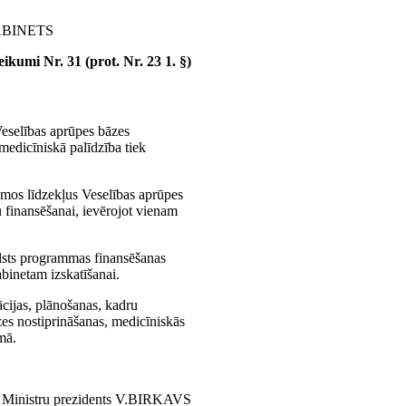
ABINETS
ikumi Nr. 31 (prot. Nr. 23 1. §)
Veselības aprūpes bāzes
edicīniskā palīdzība tiek
amos līdzekļus Veselības aprūpes
finansēšanai, ievērojot vienam
valsts programmas finansēšanas
binetam izskatīšanai.
ācijas, plānošanas, kadru
zes nostiprināšanas, medicīniskās
mā.
Ministru prezidents V.BIRKAVS