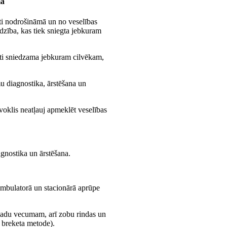
ma
ti nodrošināmā un no veselības
dzība, kas tiek sniegta jebkuram
āti sniedzama jebkuram cilvēkam,
u diagnostika, ārstēšana un
voklis neatļauj apmeklēt veselības
agnostika un ārstēšana.
mbulatorā un stacionārā aprūpe
gadu vecumam, arī zobu rindas un
 breketa metode).