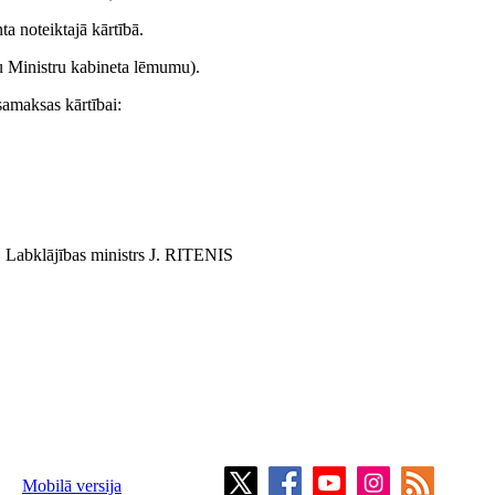
ta noteiktajā kārtībā.
u Ministru kabineta lēmumu).
 samaksas kārtībai:
Labklājības ministrs J. RITENIS
Mobilā versija