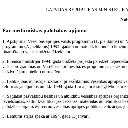
LATVIJAS REPUBLIKAS MINISTRU K
Note
Par medicīniskās palīdzības apjomu
1. Apstiprināt Veselības aprūpes valsts programmu (1. pielikums) un 
programmu (2. pielikums) 1994. gadam un noteikt, ka minēto līmeņu m
finansēta no valsts budžeta līdzekļiem.
2. Finansu ministrijai 1994. gada budžeta projektā paredzēt nepiecieš
valsts programmas un Veselības aprūpes bāzes programmas pasākumu 
iedzīvotājam noteikto normatīvu.
3. Labklājības ministrijai izstrādāt priekšlikumus Veselības aprūpes 
reformas jautājumos un līdz 1994. gada 1. maijam iesniegt Ministru ka
4. Saglabāt pašvaldību tiesības un atbildību veselības aprūpes organiz
izvietošanas, kadru kvalifikācijas celšanas, materiālās un tehniskās bā
palīdzības organizēšanas un veselības aprūpes politikas realizācijas jo
5. Lēmums stājas spēkā ar 1994. gada 1. janvāri.