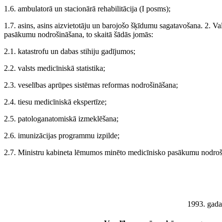
1.6. ambulatorā un stacionārā rehabilitācija (I posms);
1.7. asins, asins aizvietotāju un barojošo šķīdumu sagatavošana. 2. V
pasākumu nodrošināšana, to skaitā šādās jomās:
2.1. katastrofu un dabas stihiju gadījumos;
2.2. valsts medicīniskā statistika;
2.3. veselības aprūpes sistēmas reformas nodrošināšana;
2.4. tiesu medicīniskā ekspertīze;
2.5. patologanatomiskā izmeklēšana;
2.6. imunizācijas programmu izpilde;
2.7. Ministru kabineta lēmumos minēto medicīnisko pasākumu nodroš
1993. gada