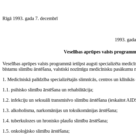
Rīgā 1993. gada 7. decembrī
1993. gada
Veselības aprūpes valsts program
Veselības aprūpes valsts programmā ietilpst augsti specializēta medicīn
bīstamu slimību ārstēšana, valstiski nozīmīgu medicīnisku pasākumu 
1. Medicīniskā palīdzība specializētajās slimnīcās, centros un klīnikās 
1.1. psihisko slimību ārstēšana un rehabilitācija;
1.2. infekciju un seksuāli transmisīvo slimību ārstēšana (ieskaitot AID
1.3. alkoholisma, narkomānijas un toksikomānijas ārstēšana;
1.4. tuberkulozes un hronisko plaušu slimību ārstēšana;
1.5. onkoloģisko slimību ārstēšana;