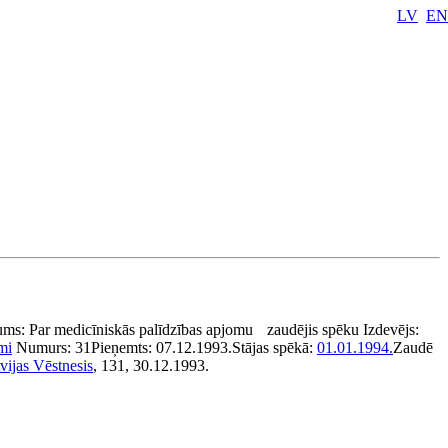
LV
EN
ums:
Par medicīniskās palīdzības apjomu
zaudējis spēku
Izdevējs:
mi
Numurs:
31
Pieņemts:
07.12.1993.
Stājas spēkā:
01.01.1994.
Zaudē
vijas Vēstnesis
, 131, 30.12.1993.