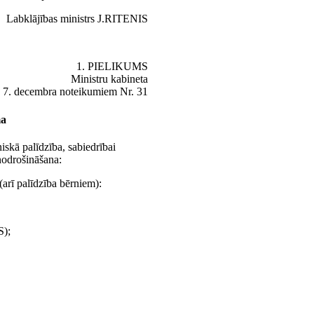
Labklājības ministrs J.RITENIS
1. PIELIKUMS
Ministru kabineta
 7. decembra noteikumiem Nr. 31
ma
iskā palīdzība, sabiedrībai
nodrošināšana:
(arī palīdzība bērniem):
S);