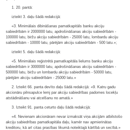
1. 20. pantā:
izteikt 3. daļu šādā redakcijā:
«3. Minimālais dibināšanas pamatkapitāls banku akciju
sabiedrībām ir 2000000 latu, apdrošināšanas akciju sabiedrībām -
100000 latu, biržu akciju sabiedrībām - 25000 latu, lombardu akciju
sabiedrībām - 10000 latu, pārējām akciju sabiedrībām - 500 latu.»;
izteikt 5. daļu šādā redakcijā:
«5. Minimālais reģistrētā pamatkapitāla lielums banku akciju
sabiedrībām ir 3000000 latu, apdrošināšanas akciju sabiedrībām -
500000 latu, biržu un lombardu akciju sabiedrībām - 50000 latu,
pārējām akciju sabiedrībām - 25000 latu.»
2. Izteikt 66. panta devīto daļu šādā redakcijā: «9. Katru gadu
akcionāru pilnsapulce lemj par akciju sabiedrības padomes locekļu
atstādināšanu vai atcelšanu no amatā.»
3. Izteikt 91. panta ceturto daļu šādā redakcijā:
«4. Nevienam akcionāram nevar izmaksāt viņa akcijām atbilstošo
akciju sabiedrības pamatkapitāla daļu, kamēr nav apmierinātas
kreditoru, kā arī citas prasības likumā noteiktajā kārtībā un secībā.»