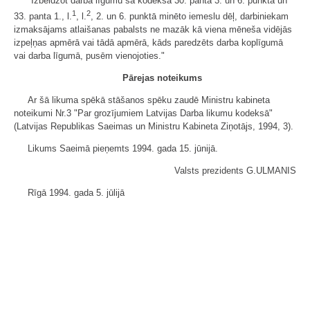
"Izbeidzot darba līgumu šā kodeksa 30. panta 3. un 6. punktā un
1
2
33. panta 1., l.
, l.
, 2. un 6. punktā minēto iemeslu dēļ, darbiniekam
izmaksājams atlaišanas pabalsts ne mazāk kā viena mēneša vidējās
izpeļņas apmērā vai tādā apmērā, kāds paredzēts darba koplīgumā
vai darba līgumā, pusēm vienojoties."
Pārejas noteikums
Ar šā likuma spēkā stāšanos spēku zaudē Ministru kabineta
noteikumi Nr.3 "Par grozījumiem Latvijas Darba likumu kodeksā"
(Latvijas Republikas Saeimas un Ministru Kabineta Ziņotājs, 1994, 3).
Likums Saeimā pieņemts 1994. gada 15. jūnijā.
Valsts prezidents G.ULMANIS
Rīgā 1994. gada 5. jūlijā