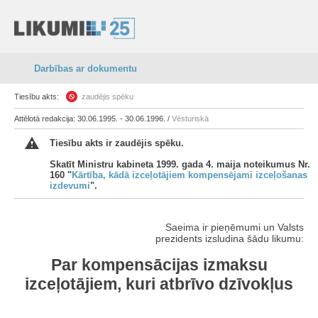
Darbības ar dokumentu
Tiesību akts:
zaudējis spēku
Attēlotā redakcija: 30.06.1995. - 30.06.1996. /
Vēsturiskā
Tiesību akts ir zaudējis spēku.
Skatīt Ministru kabineta 1999. gada 4. maija noteikumus Nr.
160 "
Kārtība, kādā izceļotājiem kompensējami izceļošanas
izdevumi
".
Saeima ir pieņēmumi un Valsts
prezidents izsludina šādu likumu:
Par kompensācijas izmaksu
izceļotājiem, kuri atbrīvo dzīvokļus