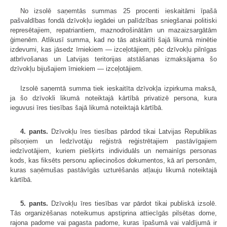
No izsolē saņemtās summas 25 procenti ieskaitāmi īpašā
pašvaldības fondā dzīvokļu iegādei un palīdzības sniegšanai politiski
represētajiem, repatriantiem, maznodrošinātām un mazaizsargātām
ģimenēm. Atlikusī summa, kad no tās atskaitīti šajā likumā minētie
izdevumi, kas jāsedz īrniekiem — izceļotājiem, pēc dzīvokļu pilnīgas
atbrīvošanas un Latvijas teritorijas atstāšanas izmaksājama šo
dzīvokļu bijušajiem īrniekiem — izceļotājiem.
Izsolē saņemtā summa tiek ieskaitīta dzīvokļa izpirkuma maksā,
ja šo dzīvokli likumā noteiktajā kārtībā privatizē persona, kura
ieguvusi īres tiesības šajā likumā noteiktajā kārtībā.
4. pants.
Dzīvokļu īres tiesības pārdod tikai Latvijas Republikas
pilsoņiem un Iedzīvotāju reģistrā reģistrētajiem pastāvīgajiem
iedzīvotājiem, kuriem piešķirts individuāls un nemainīgs personas
kods, kas fiksēts personu apliecinošos dokumentos, kā arī personām,
kuras saņēmušas pastāvīgās uzturēšanās atļauju likumā noteiktajā
kārtībā.
5. pants.
Dzīvokļu īres tiesības var pārdot tikai publiskā izsolē.
Tās organizēšanas noteikumus apstiprina attiecīgās pilsētas dome,
rajona padome vai pagasta padome, kuras īpašumā vai valdījumā ir