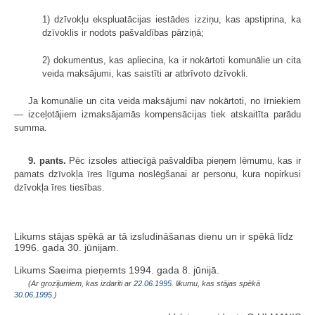
1) dzīvokļu ekspluatācijas iestādes izziņu, kas apstiprina, ka
dzīvoklis ir nodots pašvaldības pārziņā;
2) dokumentus, kas apliecina, ka ir nokārtoti komunālie un cita
veida maksājumi, kas saistīti ar atbrīvoto dzīvokli.
Ja komunālie un cita veida maksājumi nav nokārtoti, no īrniekiem
— izceļotājiem izmaksājamās kompensācijas tiek atskaitīta parādu
summa.
9. pants.
Pēc izsoles attiecīgā pašvaldība pieņem lēmumu, kas ir
pamats dzīvokļa īres līguma noslēgšanai ar personu, kura nopirkusi
dzīvokļa īres tiesības.
Likums stājas spēkā ar tā izsludināšanas dienu un ir spēkā
līdz
1996. gada 30. jūnijam
.
Likums Saeima pieņemts 1994. gada 8. jūnijā.
(Ar grozījumiem, kas izdarīti ar
22.06.1995
. likumu, kas stājas spēkā
30.06.1995.
)