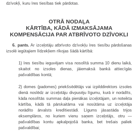
dzīvokļi, kuru īres tiesības tiek pārdotas.
OTRĀ NODAĻA
KĀRTĪBA, KĀDĀ IZMAKSĀJAMA
KOMPENSĀCIJA PAR ATBRĪVOTO DZĪVOKLI
6. pants.
Ar izceļotāju atbrīvoto dzīvokļu īres tiesību pārdošanas
izsolē iegūtajiem līdzekļiem rīkojas šādā kārtībā:
1) īres tiesību ieguvējam visa nosolītā summa 10 dienu laikā,
skaitot no izsoles dienas, jāiemaksā bankā attiecīgās
pašvaldības kontā;
2) domes (padomes) priekšsēdētājs vai izpilddirektors izsoles
dienā noslēdz ar izceļotāju divpusēju līgumu, kurā ir norādīts,
kāda nosolītās summas daļa pienākas izceļotājam, un noteikta
kārtība, kādā tā pārskaitāma vai nosūtāma uz izceļotāja
norādīto ārvalsts kredītiestādi. Līgums jāsastāda trijos
eksemplāros, no kuriem vienu saņem izceļotājs, otru —
pašvaldības kontu apkalpojošā banka, bet trešais paliek
pašvaldībai;