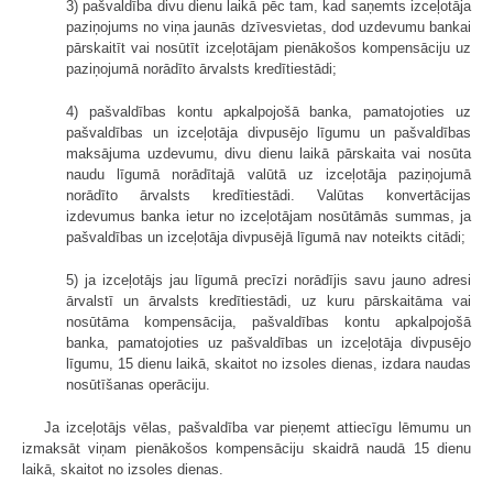
3) pašvaldība divu dienu laikā pēc tam, kad saņemts izceļotāja
paziņojums no viņa jaunās dzīvesvietas, dod uzdevumu bankai
pārskaitīt vai nosūtīt izceļotājam pienākošos kompensāciju uz
paziņojumā norādīto ārvalsts kredītiestādi;
4) pašvaldības kontu apkalpojošā banka, pamatojoties uz
pašvaldības un izceļotāja divpusējo līgumu un pašvaldības
maksājuma uzdevumu, divu dienu laikā pārskaita vai nosūta
naudu līgumā norādītajā valūtā uz izceļotāja paziņojumā
norādīto ārvalsts kredītiestādi. Valūtas konvertācijas
izdevumus banka ietur no izceļotājam nosūtāmās summas, ja
pašvaldības un izceļotāja divpusējā līgumā nav noteikts citādi;
5) ja izceļotājs jau līgumā precīzi norādījis savu jauno adresi
ārvalstī un ārvalsts kredītiestādi, uz kuru pārskaitāma vai
nosūtāma kompensācija, pašvaldības kontu apkalpojošā
banka, pamatojoties uz pašvaldības un izceļotāja divpusējo
līgumu, 15 dienu laikā, skaitot no izsoles dienas, izdara naudas
nosūtīšanas operāciju.
Ja izceļotājs vēlas, pašvaldība var pieņemt attiecīgu lēmumu un
izmaksāt viņam pienākošos kompensāciju skaidrā naudā 15 dienu
laikā, skaitot no izsoles dienas.