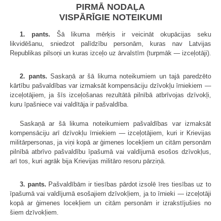
PIRMĀ NODAĻA
VISPĀRĪGIE NOTEIKUMI
1. pants.
Šā likuma mērķis ir veicināt okupācijas seku
likvidēšanu, sniedzot palīdzību personām, kuras nav Latvijas
Republikas pilsoņi un kuras izceļo uz ārvalstīm (turpmāk — izceļotāji).
2. pants.
Saskaņā ar šā likuma noteikumiem un tajā paredzēto
kārtību pašvaldības var izmaksāt kompensāciju dzīvokļu īrniekiem —
izceļotājiem, ja šīs izceļošanas rezultātā pilnībā atbrīvojas dzīvokļi,
kuru īpašniece vai valdītāja ir pašvaldība.
Saskaņā ar šā likuma noteikumiem pašvaldības var izmaksāt
kompensāciju arī dzīvokļu īrniekiem — izceļotājiem, kuri ir Krievijas
militārpersonas, ja viņi kopā ar ģimenes locekļiem un citām personām
pilnībā atbrīvo pašvaldību īpašumā vai valdījumā esošos dzīvokļus,
arī tos, kuri agrāk bija Krievijas militāro resoru pārziņā.
3. pants.
Pašvaldībām ir tiesības pārdot izsolē īres tiesības uz to
īpašumā vai valdījumā esošajiem dzīvokļiem, ja to īrnieki — izceļotāji
kopā ar ģimenes locekļiem un citām personām ir izrakstījušies no
šiem dzīvokļiem.