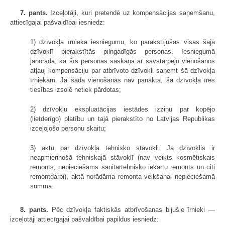
7. pants.
Izceļotāji, kuri pretendē uz kompensācijas saņemšanu,
attiecīgajai pašvaldībai iesniedz:
1) dzīvokļa īrnieka iesniegumu, ko parakstījušas visas šajā
dzīvoklī pierakstītās pilngadīgās personas. Iesniegumā
jānorāda, ka šīs personas saskaņā ar savstarpēju vienošanos
atļauj kompensāciju par atbrīvoto dzīvokli saņemt šā dzīvokļa
īrniekam. Ja šāda vienošanās nav panākta, šā dzīvokļa īres
tiesības izsolē netiek pārdotas;
2) dzīvokļu ekspluatācijas iestādes izziņu par kopējo
(lietderīgo) platību un tajā pierakstīto no Latvijas Republikas
izceļojošo personu skaitu;
3) aktu par dzīvokļa tehnisko stāvokli. Ja dzīvoklis ir
neapmierinošā tehniskajā stāvoklī (nav veikts kosmētiskais
remonts, nepieciešams sanitārtehnisko iekārtu remonts un citi
remontdarbi), aktā norādāma remonta veikšanai nepieciešamā
summa.
8. pants.
Pēc dzīvokļa faktiskās atbrīvošanas bijušie īrnieki —
izceļotāji attiecīgajai pašvaldībai papildus iesniedz: