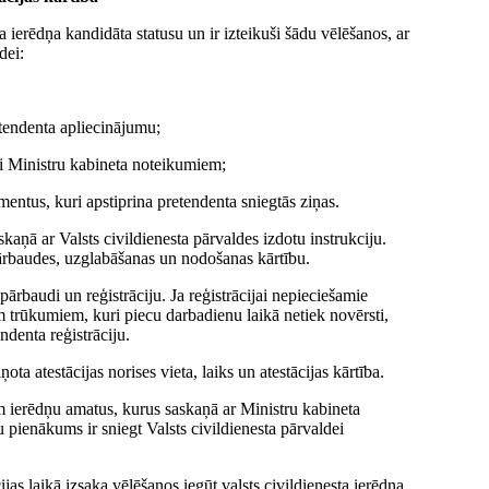
sta ierēdņa kandidāta statusu un ir izteikuši šādu vēlēšanos, ar
dei:
etendenta apliecinājumu;
i Ministru kabineta noteikumiem;
mentus, kuri apstiprina pretendenta sniegtās ziņas.
kaņā ar Valsts civildienesta pārvaldes izdotu instrukciju.
ārbaudes, uzglabāšanas un nodošanas kārtību.
ārbaudi un reģistrāciju. Ja reģistrācijai nepieciešamie
em trūkumiem, kuri piecu darbadienu laikā netiek novērsti,
ndenta reģistrāciju.
a atestācijas norises vieta, laiks un atestācijas kārtība.
em ierēdņu amatus, kurus saskaņā ar Ministru kabineta
pienākums ir sniegt Valsts civildienesta pārvaldei
ijas laikā izsaka vēlēšanos iegūt valsts civildienesta ierēdņa