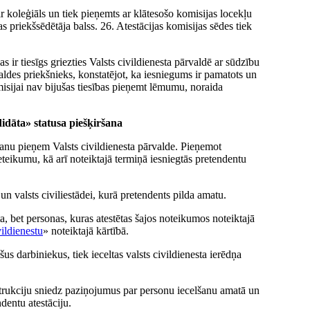
r koleģiāls un tiek pieņemts ar klātesošo komisijas locekļu
as priekšsēdētāja balss. 26. Atestācijas komisijas sēdes tiek
s ir tiesīgs griezties Valsts civildienesta pārvaldē ar sūdzību
aldes priekšnieks, konstatējot, ka iesniegums ir pamatots un
isijai nav bijušas tiesības pieņemt lēmumu, noraida
didāta» statusa piešķiršana
šanu pieņem Valsts civildienesta pārvalde. Pieņemot
eteikumu, kā arī noteiktajā termiņā iesniegtās pretendentu
 un valsts civiliestādei, kurā pretendents pilda amatu.
, bet personas, kuras atestētas šajos noteikumos noteiktajā
vildienestu
» noteiktajā kārtībā.
us darbiniekus, tiek ieceltas valsts civildienesta ierēdņa
instrukciju sniedz paziņojumus par personu iecelšanu amatā un
ndentu atestāciju.