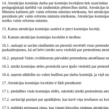
14. Atestācijas komisiju darba par komisiju locekļiem tiek uzaicinātas 
pedagoģiskajā darbībā vai zinātniskās pētniecības darbā. Atestācijas 
Ministru kabinets pēc valsts reformu ministra ieteikuma, bet atestāci
prezidents pēc valsts reformu ministra ieteikuma. Atestācijas komisija
norīko valsts reformu ministrs.
15. Katras atestācijas komisijas sastāvā ir pieci komisijas locekļi.
16. Katram atestācijas komisijas loceklim ir tiesības:
16.1. saskaņā ar savām zināšanām un pieredzi novērtēt visus pretende
paskaidrojumus, kā arī brīvi izteikt savu viedokli par pretendenta ates
16.2. pieprasīt Valsts civildienesta pārvaldei pretendenta atestēšanai 
16.3. izteikt komisijas sēdes protokolā savu īpašo viedokli par pretende
16.4. saņemt atlīdzību no valsts budžeta par darbu komisijā, ja viņš nav
17. Atestācijas komisijas loceklim ir šādi pienākumi:
17.1. piedalīties visās komisijas sēdēs, rakstiski izteikt pretendenta at
17.2. savlaicīgi paziņot par apstākļiem, kas kavē viņa ierašanos uz kom
17.3. publiski neizpaust ziņas, kas viņam kļuvušas zināmas atestācijas 