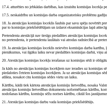
17.4. atturēties no jebkādas darbības, kas izraisītu komisijas locekļa
17.5. neskaidrību un komisijas darba organizatorisku problēmu gadījumā
18. Ja atestācijas komisijas loceklis šaubās par savu spēju novērtēt pr
par to komisijas priekšsēdētājam un izdarot eksaminācijas lapā attiecīg
Pretendenta atestācijā nav tiesīgs piedalīties atestācijas komisijas locek
no pretendenta, ir pretendenta laulātais vai atrodas radniecībā ar preten
19. Ja atestācijas komisijas loceklis neievēro komisijas darba kartību, 
pienākumus, vai ilgāku laiku nevar piedalīties komisijas darbā, viņu ai
20. Atestācijas komisijas locekļu ierašanas uz komisijas sēdi ir obligāt
Ja kāds no atestācijas komisijas locekļiem nav ieradies uz komisijas sē
piedaloties četriem komisijas locekļiem. Ja uz atestācijas komisijas sēd
atlikta, nosakot citu komisijas sēdes vietu un laiku.
Kārtību, kādā tiek kārtota atestācijas komisiju lietvedība, nosaka Valsts
atestācijas komisiju lietvedības dokumentu noformēšanas kārtību, ko
nodošanas kārtību, komisiju sēžu norises kārtību, ciktāl šos jautājumus
21. Atestācijas komisijas darbu vada komisijas priekšsēdētājs.