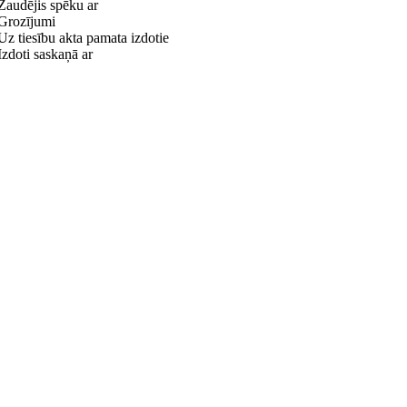
Zaudējis spēku ar
Grozījumi
Uz tiesību akta pamata izdotie
Izdoti saskaņā ar