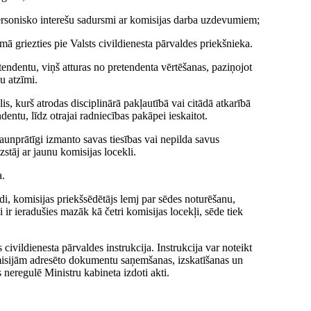
 personisko interešu sadursmi ar komisijas darba uzdevumiem;
 griezties pie Valsts civildienesta pārvaldes priekšnieka.
etendentu, viņš atturas no pretendenta vērtēšanas, paziņojot
u atzīmi.
lis, kurš atrodas disciplinārā pakļautībā vai citādā atkarībā
dentu, līdz otrajai radniecības pakāpei ieskaitot.
ļaunprātīgi izmanto savas tiesības vai nepilda savus
zstāj ar jaunu komisijas locekli.
a.
di, komisijas priekšsēdētājs lemj par sēdes noturēšanu,
i ir ieradušies mazāk kā četri komisijas locekļi, sēde tiek
 civildienesta pārvaldes instrukcija. Instrukcija var noteikt
misijām adresēto dokumentu saņemšanas, izskatīšanas un
 neregulē Ministru kabineta izdoti akti.