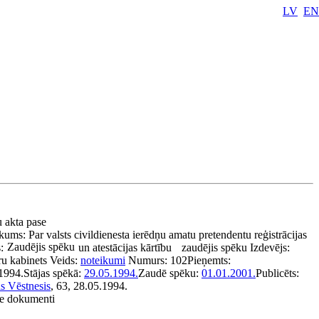
LV
EN
u akta pase
kums:
Par valsts civildienesta ierēdņu amatu pretendentu reģistrācijas
Zaudējis spēku
:
un atestācijas kārtību
zaudējis spēku
Izdevējs:
ru kabinets
Veids:
noteikumi
Numurs:
102
Pieņemts:
1994.
Stājas spēkā:
29.05.1994.
Zaudē spēku:
01.01.2001.
Publicēts:
as Vēstnesis
, 63, 28.05.1994.
tie dokumenti