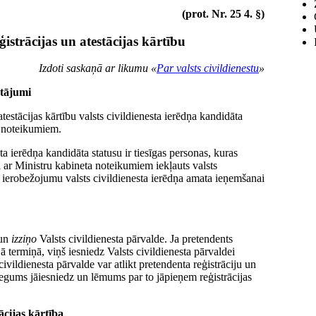
(prot. Nr. 25 4. §)
istrācijas un atestācijas kārtību
Izdoti saskaņā ar likumu «
Par valsts civildienestu
»
utājumi
atestācijas kārtību valsts civildienesta ierēdņa kandidāta
s noteikumiem.
ta ierēdņa kandidāta statusu ir tiesīgas personas, kuras
ņā ar Ministru kabineta noteikumiem iekļauts valsts
 ierobežojumu valsts civildienesta ierēdņa amata ieņemšanai
 un
izziņo
Valsts civildienesta pārvalde. Ja pretendents
 termiņā, viņš iesniedz Valsts civildienesta pārvaldei
vildienesta pārvalde var atlikt pretendenta reģistrāciju un
iegums jāiesniedz un lēmums par to jāpieņem reģistrācijas
ācijas kārtība