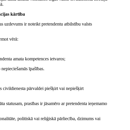
ā.
ācijas kārtība
jas uzdevums ir noteikt pretendentu atbilstību valsts
emot vērā:
tendenta amata kompetences ietvaros;
) nepieciešamās īpašības.
 civildienesta pārvaldei piešķirt vai nepiešķirt
idāta statusam, prasības ir jāsamēro ar pretendenta ieņemamo
nalitāte, politiskā vai reliģiskā pārliecība, dzimums vai