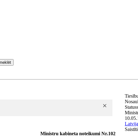
meklēt
Tiesīb
Nosau
Statuss
Minist
10.05.
Latvij
Saistī
Ministru kabineta noteikumi Nr.102