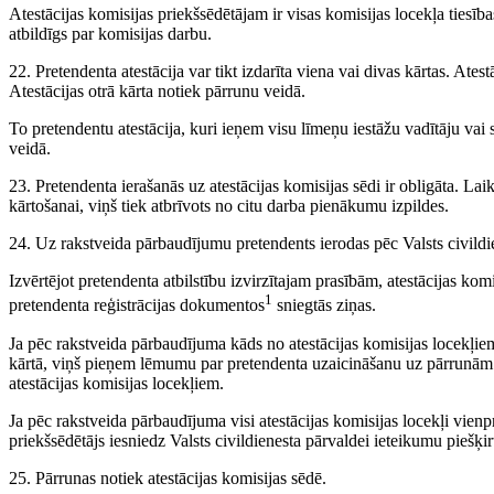
Atestācijas komisijas priekšsēdētājam ir visas komisijas locekļa tiesīb
atbildīgs par komisijas darbu.
22. Pretendenta atestācija var tikt izdarīta viena vai divas kārtas. Ate
Atestācijas otrā kārta notiek pārrunu veidā.
To pretendentu atestācija, kuri ieņem visu līmeņu iestāžu vadītāju vai 
veidā.
23. Pretendenta ierašanās uz atestācijas komisijas sēdi ir obligāta. L
kārtošanai, viņš tiek atbrīvots no citu darba pienākumu izpildes.
24. Uz rakstveida pārbaudījumu pretendents ierodas pēc Valsts civildi
Izvērtējot pretendenta atbilstību izvirzītajam prasībām, atestācijas kom
1
pretendenta reģistrācijas dokumentos
sniegtās ziņas.
Ja pēc rakstveida pārbaudījuma kāds no atestācijas komisijas locekļiem
kārtā, viņš pieņem lēmumu par pretendenta uzaicināšanu uz pārrunām.
atestācijas komisijas locekļiem.
Ja pēc rakstveida pārbaudījuma visi atestācijas komisijas locekļi vienprā
priekšsēdētājs iesniedz Valsts civildienesta pārvaldei ieteikumu piešķi
25. Pārrunas notiek atestācijas komisijas sēdē.