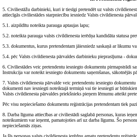
5. Civiliestāžu darbinieki, kuri ir tiesīgi pretendēt uz valsts civildiene
attiecīgās civiliestādes starpniecību iesniedz Valsts civildienesta pārval
5.1. aizpildītu noteikta parauga aptaujas lapu;
5.2. noteikta parauga valsts civildienesta ierēdņa kandidāta statusa pr
5.3. dokumentus, kurus pretendentam jāiesniedz saskaņā ar likumu va
5.4. pēc Valsts civildienesta pārvaldes darbinieku pieprasījuma - doku
6. Civiliestādes veic pretendentu iesniegto dokumentu pirmapstrādi sas
Instrukcija var noteikt iesniegto dokumentu saņemšanas, sākotnējās p
7. Valsts civildienesta pārvalde veic pretendentu iesniegto dokumentu p
dokumenti nav iesniegti noteiktajā termiņā vai tie iesniegti ar būtiski
Valsts civildienesta pārvaldes priekšnieks pieņem lēmumu atteikt prete
Pēc visu nepieciešamo dokumentu reģistrācijas pretendentam tiek paziņot
8. Darba līguma attiecības ar civiliestādi saglabā personas, kuras ieņ
noteikumiem var ieņemt, pamatojoties arī uz darba līgumu. Šo personu 
nepieciešamās ziņas.
Ja šīs personas valsts civildienesta ierēdņu amatu pretendentu reģistrāc