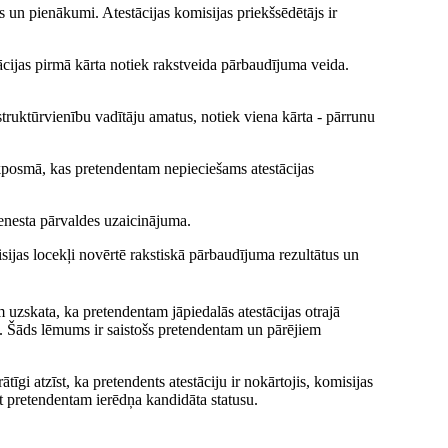
as un pienākumi. Atestācijas komisijas priekšsēdētājs ir
stācijas pirmā kārta notiek rakstveida pārbaudījuma veida.
struktūrvienību vadītāju amatus, notiek viena kārta - pārrunu
aikposmā, kas pretendentam nepieciešams atestācijas
enesta pārvaldes uzaicinājuma.
isijas locekļi novērtē rakstiskā pārbaudījuma rezultātus un
 uzskata, ka pretendentam jāpiedalās atestācijas otrajā
 Šāds lēmums ir saistošs pretendentam un pārējiem
tīgi atzīst, ka pretendents atestāciju ir nokārtojis, komisijas
rt pretendentam ierēdņa kandidāta statusu.