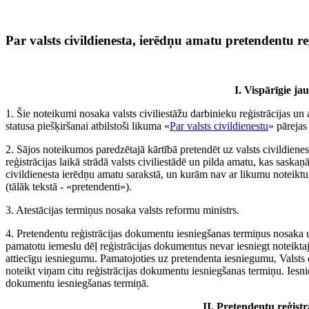
Par valsts civildienesta, ierēdņu amatu pretendentu reģ
I. Vispārīgie ja
1. Šie noteikumi nosaka valsts civiliestāžu darbinieku reģistrācijas un 
statusa piešķiršanai atbilstoši likuma «
Par valsts civildienestu
» pāreja
2. Sājos noteikumos paredzētajā kārtībā pretendēt uz valsts civildienes
reģistrācijas laikā strādā valsts civiliestādē un pilda amatu, kas saska
civildienesta ierēdņu amatu sarakstā, un kurām nav ar likumu noteiktu
(tālāk tekstā - «pretendenti»).
3. Atestācijas termiņus nosaka valsts reformu ministrs.
4. Pretendentu reģistrācijas dokumentu iesniegšanas termiņus nosaka
pamatotu iemeslu dēļ reģistrācijas dokumentus nevar iesniegt noteiktajā
attiecīgu iesniegumu. Pamatojoties uz pretendenta iesniegumu, Valsts ci
noteikt viņam citu reģistrācijas dokumentu iesniegšanas termiņu. Iesn
dokumentu iesniegšanas termiņā.
II. Pretendentu reģistr