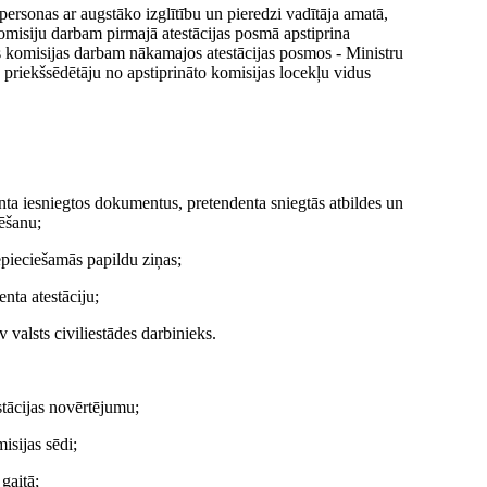
personas ar augstāko izglītību un pieredzi vadītāja amatā,
komisiju darbam pirmajā atestācijas posmā apstiprina
jas komisijas darbam nākamajos atestācijas posmos - Ministru
s priekšsēdētāju no apstiprināto komisijas locekļu vidus
nta iesniegtos dokumentus, pretendenta sniegtās atbildes un
tēšanu;
nepieciešamās papildu ziņas;
nta atestāciju;
 valsts civiliestādes darbinieks.
estācijas novērtējumu;
isijas sēdi;
gaitā;