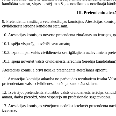
kandidāta statusu, viņas atestējamas šajos noteikumos noteiktajā kārtīb
III. Pretendentu atest
9. Pretendentu atestāciju veic atestācijas komisijas. Atestācijas komisi
civildienesta ierēdņa kandidāta statusam.
10. Atestācijas komisijas novērtē pretendenta zināšanas un iemaņas, ņ
10.1. spēju vispusīgi novērtēt savu amatu;
10.2. izpratni par valsts civildienesta svarīgākajiem uzdevumiem pre
10.3. spēju novērtēt valsts civildienesta ierēdnim (ierēdņa kandidātam
Atestācijas komisija brīvi nosaka pretendenta atestēšanas apjomu.
11. Atestācijas komisija atkarībā no pārbaudes rezultātiem iesaka Valsts
pretendentam valsts civildienesta ierēdņa kandidāta statusu.
12. Izvērtējot pretendenta atbilstību valsts civildienesta ierēdņa kand
amatu, darba pieredzi, viņa vispārējo un profesionālo sagatavotību.
13. Atestācijas komisijas vērtējumu nedrīkst ietekmēt pretendenta nacio
izcelsme.