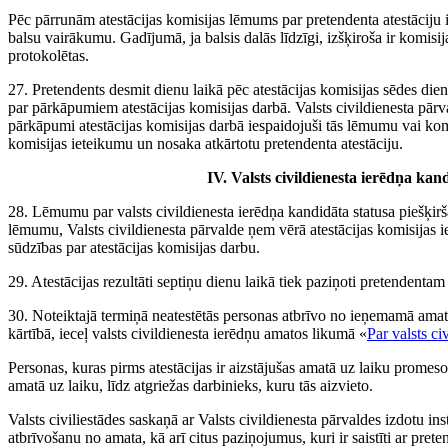
Pēc pārrunām atestācijas komisijas lēmums par pretendenta atestāciju i
balsu vairākumu. Gadījumā, ja balsis dalās līdzīgi, izšķiroša ir komisij
protokolētas.
27. Pretendents desmit dienu laikā pēc atestācijas komisijas sēdes diena
par pārkāpumiem atestācijas komisijas darbā. Valsts civildienesta pārv
pārkāpumi atestācijas komisijas darbā iespaidojuši tās lēmumu vai kom
komisijas ieteikumu un nosaka atkārtotu pretendenta atestāciju.
IV. Valsts civildienesta ierēdņa kan
28. Lēmumu par valsts civildienesta ierēdņa kandidāta statusa piešķir
lēmumu, Valsts civildienesta pārvalde ņem vērā atestācijas komisijas i
sūdzības par atestācijas komisijas darbu.
29. Atestācijas rezultāti septiņu dienu laikā tiek paziņoti pretendentam
30. Noteiktajā termiņā neatestētās personas atbrīvo no ieņemamā amata
kārtībā, ieceļ valsts civildienesta ierēdņu amatos likumā «
Par valsts ci
Personas, kuras pirms atestācijas ir aizstājušas amatā uz laiku promesoš
amatā uz laiku, līdz atgriežas darbinieks, kuru tās aizvieto.
Valsts civiliestādes saskaņā ar Valsts civildienesta pārvaldes izdotu 
atbrīvošanu no amata, kā arī citus paziņojumus, kuri ir saistīti ar prete