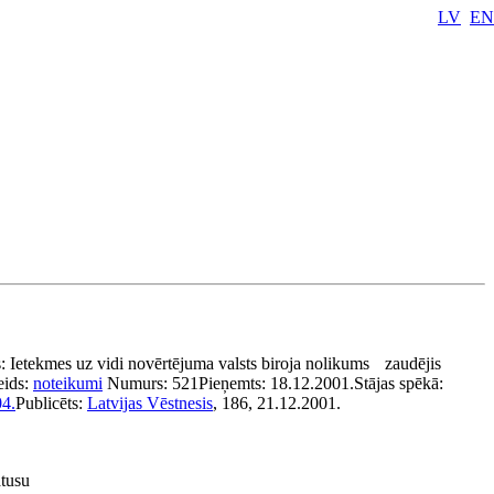
LV
EN
s:
Ietekmes uz vidi novērtējuma valsts biroja nolikums
zaudējis
eids:
noteikumi
Numurs:
521
Pieņemts:
18.12.2001.
Stājas spēkā:
04.
Publicēts:
Latvijas Vēstnesis
, 186, 21.12.2001.
atusu