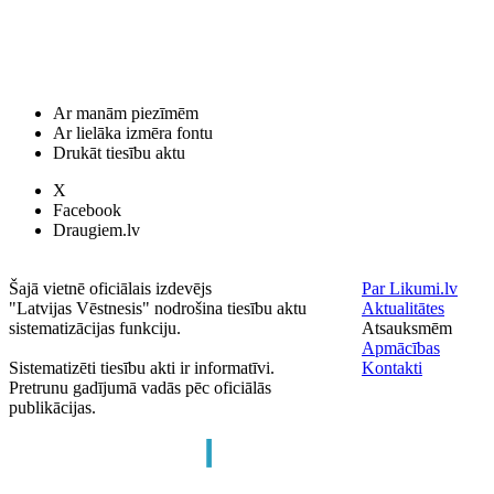
Ar manām piezīmēm
Ar lielāka izmēra fontu
Drukāt tiesību aktu
X
Facebook
Draugiem.lv
Šajā vietnē oficiālais izdevējs
Par Likumi.lv
"Latvijas Vēstnesis" nodrošina tiesību aktu
Aktualitātes
sistematizācijas funkciju.
Atsauksmēm
Apmācības
Sistematizēti tiesību akti ir informatīvi.
Kontakti
Pretrunu gadījumā vadās pēc oficiālās
publikācijas.