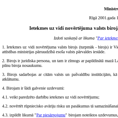
Ministr
Rīgā 2001.gada 1
Ietekmes uz vidi novērtējuma valsts biro
Izdoti saskaņā ar likuma "
Par ietekme
1. Ietekmes uz vidi novērtējuma valsts birojs (turpmāk - birojs) ir V
attīstības ministrijas pārraudzībā esoša valsts pārvaldes iestāde.
2. Birojs ir juridiska persona, un tam ir zīmogs ar papildinātā mazā La
pilnu biroja nosaukumu.
3. Birojs sadarbojas ar citām valsts un pašvaldību institūcijām, k
atklātumu.
4. Birojam ir šādi galvenie uzdevumi:
4.1. veikt paredzēto darbību ietekmes uz vidi novērtējumu;
4.2. novērtēt rūpniecisko avāriju risku un pasākumus tā samazināšanai
4.3. izpildīt likumā "
Par piesārņojumu
" birojam noteiktos uzdevumus,