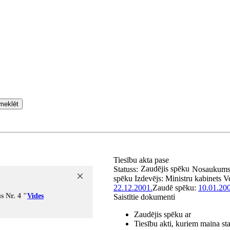
meklēt
Tiesību akta pase
Zaudējis spēku
Statuss:
Nosaukum
spēku
Izdevējs:
Ministru kabinets
V
22.12.2001.
Zaudē spēku:
10.01.20
s Nr. 4 "
Vides
Saistītie dokumenti
Zaudējis spēku ar
Tiesību akti, kuriem maina st