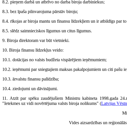
8.2. pieņem darbā un atbrīvo no darba biroja darbiniekus;
8.3. bez īpaša pilnvarojuma pārstāv biroju;
8.4. rīkojas ar biroja mantu un finansu līdzekļiem un ir atbildīgs par to
8.5. slēdz saimnieciskos līgumus un citus līgumus.
9. Biroja direktoram var būt vietnieki.
10. Biroja finansu līdzekļus veido:
10.1. dotācijas no valsts budžeta vispārējiem ieņēmumiem;
10.2. ieņēmumi par sniegtajiem maksas pakalpojumiem un citi pašu 
10.3. ārvalstu finansu palīdzība;
10.4. ziedojumi un dāvinājumi.
11. Atzīt par spēku zaudējušiem Ministru kabineta 1998.gada 24
"Ietekmes uz vidi novērtējuma valsts biroja nolikums" (
Latvijas Vēstn
Mi
Vides aizsardzības un reģionālās