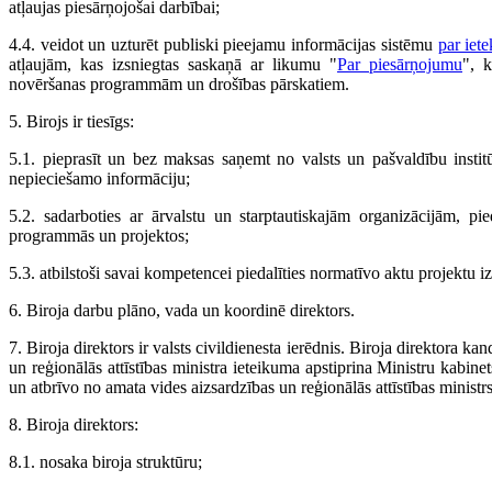
atļaujas piesārņojošai darbībai;
4.4. veidot un uzturēt publiski pieejamu informācijas sistēmu
par iet
atļaujām, kas izsniegtas saskaņā ar likumu "
Par piesārņojumu
", k
novēršanas programmām un drošības pārskatiem.
5. Birojs ir tiesīgs:
5.1. pieprasīt un bez maksas saņemt no valsts un pašvaldību institū
nepieciešamo informāciju;
5.2. sadarboties ar ārvalstu un starptautiskajām organizācijām, pied
programmās un projektos;
5.3. atbilstoši savai kompetencei piedalīties normatīvo aktu projektu iz
6. Biroja darbu plāno, vada un koordinē direktors.
7. Biroja direktors ir valsts civildienesta ierēdnis. Biroja direktora ka
un reģionālās attīstības ministra ieteikuma apstiprina Ministru kabinet
un atbrīvo no amata vides aizsardzības un reģionālās attīstības ministrs
8. Biroja direktors:
8.1. nosaka biroja struktūru;