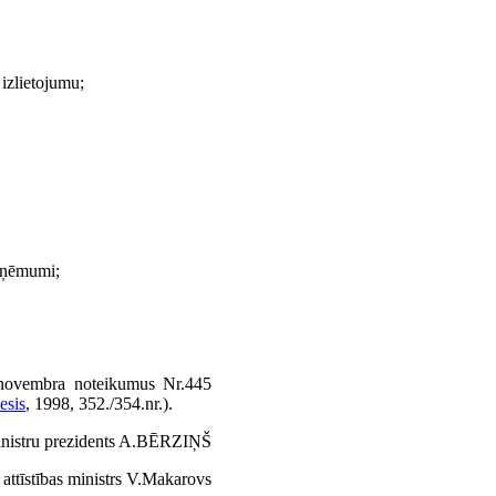
 izlietojumu;
ieņēmumi;
.novembra noteikumus Nr.445
esis
, 1998, 352./354.nr.).
nistru prezidents A.BĒRZIŅŠ
 attīstības ministrs V.Makarovs