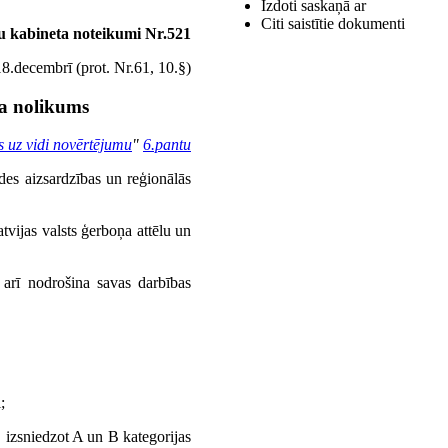
Izdoti saskaņā ar
Citi saistītie dokumenti
u kabineta noteikumi Nr.521
8.decembrī (prot. Nr.61, 10.§)
ja nolikums
s uz vidi novērtējumu
"
6.pantu
ides aizsardzības un reģionālās
tvijas valsts ģerboņa attēlu un
ā arī nodrošina savas darbības
;
 izsniedzot A un B kategorijas