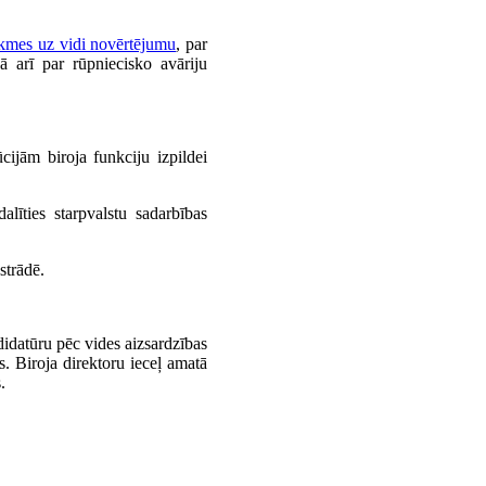
ekmes uz vidi novērtējumu
, par
ā arī par rūpniecisko avāriju
cijām biroja funkciju izpildei
alīties starpvalstu sadarbības
strādē.
ndidatūru pēc vides aizsardzības
s. Biroja direktoru ieceļ amatā
.