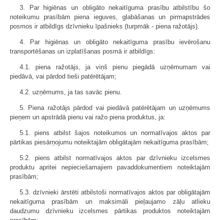
3. Par higiēnas un obligāto nekaitīguma prasību atbilstību šo
noteikumu prasībām piena ieguves, glabāšanas un pirmapstrādes
posmos ir atbildīgs dzīvnieku īpašnieks (turpmāk - piena ražotājs).
4. Par higiēnas un obligāto nekaitīguma prasību ievērošanu
transportēšanas un izplatīšanas posmā ir atbildīgs:
4.1. piena ražotājs, ja viņš pienu piegādā uzņēmumam vai
piedāvā, vai pārdod tieši patērētājam;
4.2. uzņēmums, ja tas savāc pienu.
5. Piena ražotājs pārdod vai piedāvā patērētājam un uzņēmums
pieņem un apstrādā pienu vai ražo piena produktus, ja:
5.1. piens atbilst šajos noteikumos un normatīvajos aktos par
pārtikas piesārņojumu noteiktajām obligātajām nekaitīguma prasībām;
5.2. piens atbilst normatīvajos aktos par dzīvnieku izcelsmes
produktu apritei nepieciešamajiem pavaddokumentiem noteiktajām
prasībām;
5.3. dzīvnieki ārstēti atbilstoši normatīvajos aktos par obligātajām
nekaitīguma prasībām un maksimāli pieļaujamo zāļu atlieku
daudzumu dzīvnieku izcelsmes pārtikas produktos noteiktajām