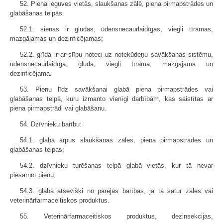
52. Piena ieguves vietās, slaukšanas zālē, piena pirmapstrādes un
glabāšanas telpās:
52.1. sienas ir gludas, ūdensnecaurlaidīgas, viegli tīrāmas,
mazgājamas un dezinficējamas;
52.2. grīda ir ar slīpu noteci uz notekūdeņu savākšanas sistēmu,
ūdensnecaurlaidīga, gluda, viegli tīrāma, mazgājama un
dezinficējama.
53. Pienu līdz savākšanai glabā piena pirmapstrādes vai
glabāšanas telpā, kuru izmanto vienīgi darbībām, kas saistītas ar
piena pirmapstrādi vai glabāšanu.
54. Dzīvnieku barību:
54.1. glabā ārpus slaukšanas zāles, piena pirmapstrādes un
glabāšanas telpas;
54.2. dzīvnieku turēšanas telpā glabā vietās, kur tā nevar
piesārņot pienu;
54.3. glabā atsevišķi no pārējās barības, ja tā satur zāles vai
veterinārfarmaceitiskos produktus.
55. Veterinārfarmaceitiskos produktus, dezinsekcijas,