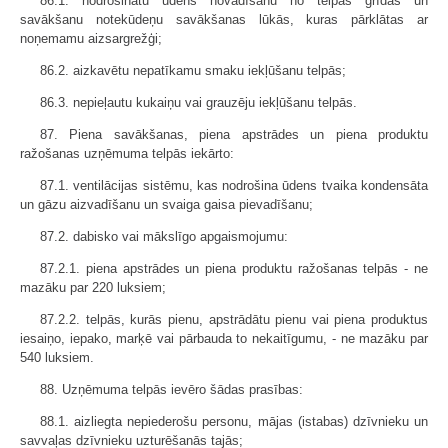
86.1. nodrošinātu ūdens novadīšanu no telpas grīdas un
savākšanu notekūdeņu savākšanas lūkās, kuras pārklātas ar
noņemamu aizsargrežģi;
86.2. aizkavētu nepatīkamu smaku iekļūšanu telpās;
86.3. nepieļautu kukaiņu vai grauzēju iekļūšanu telpās.
87. Piena savākšanas, piena apstrādes un piena produktu
ražošanas uzņēmuma telpās iekārto:
87.1. ventilācijas sistēmu, kas nodrošina ūdens tvaika kondensāta
un gāzu aizvadīšanu un svaiga gaisa pievadīšanu;
87.2. dabisko vai mākslīgo apgaismojumu:
87.2.1. piena apstrādes un piena produktu ražošanas telpās - ne
mazāku par 220 luksiem;
87.2.2. telpās, kurās pienu, apstrādātu pienu vai piena produktus
iesaiņo, iepako, marķē vai pārbauda to nekaitīgumu, - ne mazāku par
540 luksiem.
88. Uzņēmuma telpās ievēro šādas prasības:
88.1. aizliegta nepiederošu personu, mājas (istabas) dzīvnieku un
savvaļas dzīvnieku uzturēšanās tajās;