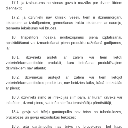
17.1. ja izslaukums no vienas govs ir mazāks par diviem litriem
diennaktī;
17.2. ja dzīvnieki nav klīniski veseli, tiem ir dzimumorgānu
iekaisums ar izdalījumiem, gremošanas trakta iekaisums ar caureju,
tesmeņa iekaisums vai brūces.
18. Inspektors nosaka ierobežojumus piena izplatīšanai,
apstrādāšanai vai izmantošanai piena produktu ražošanā gadījumos,
ja:
18.1. dzīvnieki ārstēti ar zālēm vai tiem lietoti
veterinārfarmaceitiskie produkti, kuru lietošana produktīvajiem
dzīvniekiem nav atļauta;
18.2. dzīvniekus ārstējot ar zālēm vai tiem lietojot
veterinārfarmaceitiskos produktus, nav beidzies laiks, kādā tie izdalās
ar pienu;
18.3. dzīvnieki slimo ar infekcijas slimībām, ar kurām cilvēks var
inficēties, dzerot pienu, vai ir šo slimību ierosinātāju pārnēsātāji;
18.4. govju vai bifeļu ganāmpulks nav brīvs no tuberkulozes,
brucelozes un govju enzootiskās leikozes;
18.5. aitu ganāmpulks nav brīvs no brucelozes, bet kazu