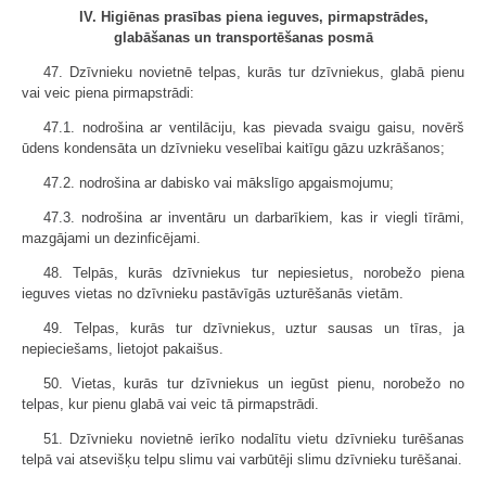
IV. Higiēnas prasības piena ieguves, pirmapstrādes,
glabāšanas un transportēšanas posmā
47. Dzīvnieku novietnē telpas, kurās tur dzīvniekus, glabā pienu
vai veic piena pirmapstrādi:
47.1. nodrošina ar ventilāciju, kas pievada svaigu gaisu, novērš
ūdens kondensāta un dzīvnieku veselībai kaitīgu gāzu uzkrāšanos;
47.2. nodrošina ar dabisko vai mākslīgo apgaismojumu;
47.3. nodrošina ar inventāru un darbarīkiem, kas ir viegli tīrāmi,
mazgājami un dezinficējami.
48. Telpās, kurās dzīvniekus tur nepiesietus, norobežo piena
ieguves vietas no dzīvnieku pastāvīgās uzturēšanās vietām.
49. Telpas, kurās tur dzīvniekus, uztur sausas un tīras, ja
nepieciešams, lietojot pakaišus.
50. Vietas, kurās tur dzīvniekus un iegūst pienu, norobežo no
telpas, kur pienu glabā vai veic tā pirmapstrādi.
51. Dzīvnieku novietnē ierīko nodalītu vietu dzīvnieku turēšanas
telpā vai atsevišķu telpu slimu vai varbūtēji slimu dzīvnieku turēšanai.