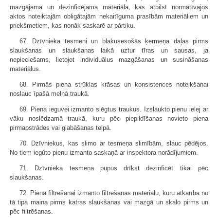
mazgājama un dezinficējama materiāla, kas atbilst normatīvajos
aktos noteiktajām obligātajām nekaitīguma prasībām materiāliem un
priekšmetiem, kas nonāk saskarē ar pārtiku.
67. Dzīvnieka tesmeni un blakusesošās ķermeņa daļas pirms
slaukšanas un slaukšanas laikā uztur tīras un sausas, ja
nepieciešams, lietojot individuālus mazgāšanas un susināšanas
materiālus.
68. Pirmās piena strūklas krāsas un konsistences noteikšanai
noslauc īpašā melnā traukā.
69. Piena ieguvei izmanto slēgtus traukus. Izslaukto pienu ielej ar
vāku noslēdzamā traukā, kuru pēc piepildīšanas novieto piena
pirmapstrādes vai glabāšanas telpā.
70. Dzīvniekus, kas slimo ar tesmeņa slimībām, slauc pēdējos.
No tiem iegūto pienu izmanto saskaņā ar inspektora norādījumiem.
71. Dzīvnieka tesmeņa pupus drīkst dezinficēt tikai pēc
slaukšanas.
72. Piena filtrēšanai izmanto filtrēšanas materiālu, kuru atkarībā no
tā tipa maina pirms katras slaukšanas vai mazgā un skalo pirms un
pēc filtrēšanas.