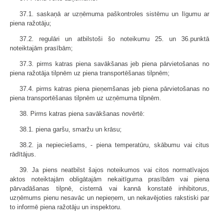
37.1. saskaņā ar uzņēmuma paškontroles sistēmu un līgumu ar
piena ražotāju;
37.2. regulāri un atbilstoši šo noteikumu 25. un 36.punktā
noteiktajām prasībām;
37.3. pirms katras piena savākšanas jeb piena pārvietošanas no
piena ražotāja tilpnēm uz piena transportēšanas tilpnēm;
37.4. pirms katras piena pieņemšanas jeb piena pārvietošanas no
piena transportēšanas tilpnēm uz uzņēmuma tilpnēm.
38. Pirms katras piena savākšanas novērtē:
38.1. piena garšu, smaržu un krāsu;
38.2. ja nepieciešams, - piena temperatūru, skābumu vai citus
rādītājus.
39. Ja piens neatbilst šajos noteikumos vai citos normatīvajos
aktos noteiktajām obligātajām nekaitīguma prasībām vai piena
pārvadāšanas tilpnē, cisternā vai kannā konstatē inhibitorus,
uzņēmums pienu nesavāc un nepieņem, un nekavējoties rakstiski par
to informē piena ražotāju un inspektoru.