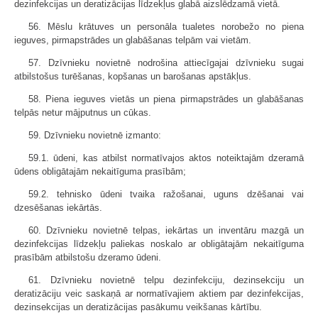
dezinfekcijas un deratizācijas līdzekļus glabā aizslēdzamā vietā.
56. Mēslu krātuves un personāla tualetes norobežo no piena
ieguves, pirmapstrādes un glabāšanas telpām vai vietām.
57. Dzīvnieku novietnē nodrošina attiecīgajai dzīvnieku sugai
atbilstošus turēšanas, kopšanas un barošanas apstākļus.
58. Piena ieguves vietās un piena pirmapstrādes un glabāšanas
telpās netur mājputnus un cūkas.
59. Dzīvnieku novietnē izmanto:
59.1. ūdeni, kas atbilst normatīvajos aktos noteiktajām dzeramā
ūdens obligātajām nekaitīguma prasībām;
59.2. tehnisko ūdeni tvaika ražošanai, uguns dzēšanai vai
dzesēšanas iekārtās.
60. Dzīvnieku novietnē telpas, iekārtas un inventāru mazgā un
dezinfekcijas līdzekļu paliekas noskalo ar obligātajām nekaitīguma
prasībām atbilstošu dzeramo ūdeni.
61. Dzīvnieku novietnē telpu dezinfekciju, dezinsekciju un
deratizāciju veic saskaņā ar normatīvajiem aktiem par dezinfekcijas,
dezinsekcijas un deratizācijas pasākumu veikšanas kārtību.