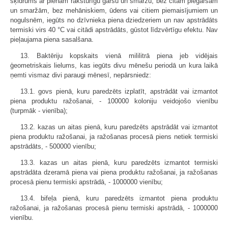
šķidrums ar pienam raksturīgu garšu un smaržu, bez citām piegaršām
un smaržām, bez mehāniskiem, ūdens vai citiem piemaisījumiem un
nogulsnēm, iegūts no dzīvnieka piena dziedzeriem un nav apstrādāts
termiski virs 40 °C vai citādi apstrādāts, gūstot līdzvērtīgu efektu. Nav
pieļaujama piena sasalšana.
13. Baktēriju kopskaits vienā mililitrā piena jeb vidējais
ģeometriskais lielums, kas iegūts divu mēnešu periodā un kura laikā
ņemti vismaz divi paraugi mēnesī, nepārsniedz:
13.1. govs pienā, kuru paredzēts izplatīt, apstrādāt vai izmantot
piena produktu ražošanai, - 100000 koloniju veidojošo vienību
(turpmāk - vienība);
13.2. kazas un aitas pienā, kuru paredzēts apstrādāt vai izmantot
piena produktu ražošanai, ja ražošanas procesā piens netiek termiski
apstrādāts, - 500000 vienību;
13.3. kazas un aitas pienā, kuru paredzēts izmantot termiski
apstrādāta dzeramā piena vai piena produktu ražošanai, ja ražošanas
procesā pienu termiski apstrādā, - 1000000 vienību;
13.4. bifeļa pienā, kuru paredzēts izmantot piena produktu
ražošanai, ja ražošanas procesā pienu termiski apstrādā, - 1000000
vienību.