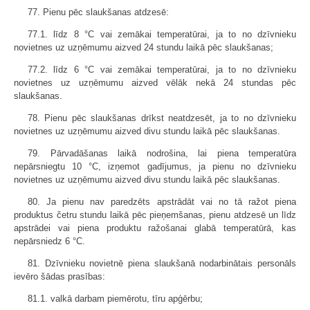
77. Pienu pēc slaukšanas atdzesē:
77.1. līdz 8 °C vai zemākai temperatūrai, ja to no dzīvnieku
novietnes uz uzņēmumu aizved 24 stundu laikā pēc slaukšanas;
77.2. līdz 6 °C vai zemākai temperatūrai, ja to no dzīvnieku
novietnes uz uzņēmumu aizved vēlāk nekā 24 stundas pēc
slaukšanas.
78. Pienu pēc slaukšanas drīkst neatdzesēt, ja to no dzīvnieku
novietnes uz uzņēmumu aizved divu stundu laikā pēc slaukšanas.
79. Pārvadāšanas laikā nodrošina, lai piena temperatūra
nepārsniegtu 10 °C, izņemot gadījumus, ja pienu no dzīvnieku
novietnes uz uzņēmumu aizved divu stundu laikā pēc slaukšanas.
80. Ja pienu nav paredzēts apstrādāt vai no tā ražot piena
produktus četru stundu laikā pēc pieņemšanas, pienu atdzesē un līdz
apstrādei vai piena produktu ražošanai glabā temperatūrā, kas
nepārsniedz 6 °C.
81. Dzīvnieku novietnē piena slaukšanā nodarbinātais personāls
ievēro šādas prasības:
81.1. valkā darbam piemērotu, tīru apģērbu;