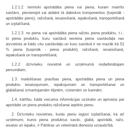
1.2.1.2. termiski apstrādāta piena vai piena, kuram mainīts
sastāvs, pievienojot vai atdalot tā dabiskos komponentus (turpmāk -
apstrādāts piens), ražošanā, iesaiņošanā, iepakošanā, transportēšanā
un izplatīšanā;
1.2.1.3. no piena vai apstrādāta piena ražotu piena produktu, t.i.,
to piena produktu, kuru sastāvā neviena piena sastāvdaļa nav
aizvietota ar kādu citu sastāvdaļu un kuru sastāvā ir ne mazāk kā 51
% piena (turpmāk - piena produkti), ražošanā, iesaiņošanā,
iepakošanā un transportēšanā;
1.2.2. dzīvnieku novietnē un uzņēmumā nodarbinātajam
personālam;
1.3. marķēšanas prasības piena, apstrādāta piena un piena
produktu iesaiņojumam, iepakojumam un transportēšanai un
glabāšanai izmantojamām tilpnēm, cisternām un kannām;
1.4. kārtību, kādā veicama informācijas uzskaite un apmaiņa par
apstrādei un piena produktu ražošanai iepirkto pienu.
2. Dzīvnieku novietnes, kurās pienu iegūst izplatīšanai, kā arī
uzņēmumi, kuros piena produktus savāc, glabā, apstrādā, ražo,
iesaiņo un iepako, ir Pārtikas un veterinārā dienesta uzraudzībā.