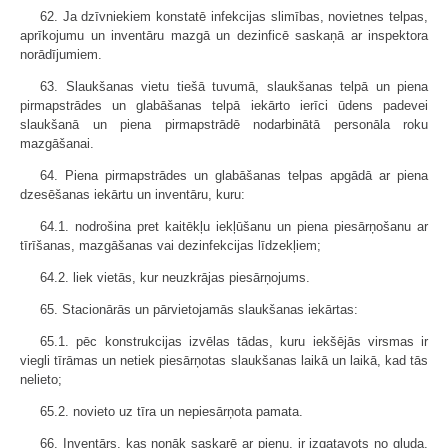
62. Ja dzīvniekiem konstatē infekcijas slimības, novietnes telpas,
aprīkojumu un inventāru mazgā un dezinficē saskaņā ar inspektora
norādījumiem.
63. Slaukšanas vietu tiešā tuvumā, slaukšanas telpā un piena
pirmapstrādes un glabāšanas telpā iekārto ierīci ūdens padevei
slaukšanā un piena pirmapstrādē nodarbinātā personāla roku
mazgāšanai.
64. Piena pirmapstrādes un glabāšanas telpas apgādā ar piena
dzesēšanas iekārtu un inventāru, kuru:
64.1. nodrošina pret kaitēkļu iekļūšanu un piena piesārņošanu ar
tīrīšanas, mazgāšanas vai dezinfekcijas līdzekļiem;
64.2. liek vietās, kur neuzkrājas piesārņojums.
65. Stacionārās un pārvietojamās slaukšanas iekārtas:
65.1. pēc konstrukcijas izvēlas tādas, kuru iekšējās virsmas ir
viegli tīrāmas un netiek piesārņotas slaukšanas laikā un laikā, kad tās
nelieto;
65.2. novieto uz tīra un nepiesārņota pamata.
66. Inventārs, kas nonāk saskarē ar pienu, ir izgatavots no gluda,