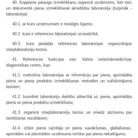
40. Koppiena paraugu izmeklēšanu organizē uzņēmums, bet veic
un dokumentē piena izmeklēšanai akreditēta laboratorija (turpmāk -
laboratorija):
40.1. ar kuru uzņēmumam ir noslēgts līgums;
40.2. kura ir references laboratorijas uzraudzībā;
40.3. kura piedalās references laboratorijas organizētajos
starplaboratoriju testos.
41. References funkcijas veic Valsts veterinārmedicīnas
diagnostikas centrs, kas:
41.1. nodrošina laboratorijas ar informāciju par piena, apstrādāta
piena un piena produktu izmeklēšanas metodēm un salīdzinājuma
testiem;
41.2. koordinē laboratoriju darbību attiecībā uz piena, apstrādāta
piena un piena produktu izmeklēšanu;
41.3. organizē starplaboratoriju testus un sniedz atzinumu par
testēšanas rezultātiem;
41.4. izšķir piena ražotāja un piena savākšanas, glabāšanas,
apstrādes vai pārstrādes uzņēmuma strīdus par piena nekaitīgumu.