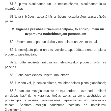
81.2. pirms slaukšanas un, ja nepieciešams, slaukšanas laikā
mazgā rokas;
81.3. ja ir brūces, apsaitē tās ar ūdensnecaurlaidīgu, aizsargājošu
pārsēju.
V. Higiēnas prasības uzņēmuma telpām, to aprīkojumam un
uzņēmumā nodarbinātajam personālam
82. Uzņēmuma telpas un darba vietas plāno un izvieto tā, lai:
82.1. nepieļautu piena un citu izejvielu, apstrādāta piena un piena
produktu piesārņošanu;
82.2. būtu ievērots ražošanas tehnoloģisko procesu plūsmas
princips.
83. Piena savākšanas uzņēmumā iekārto:
83.1. vienu vai, ja nepieciešams, vairākas telpas piena glabāšanai;
83.2. sanitāro mezglu (tualete ar tajā ierīkotu klozetpodu, izlietni
un dušas kabīni), no kura nav tiešas izejas uz piena apstrādes un
produkcijas ražošanas, iesaiņošanas, iepakošanas un glabāšanas
telpām. Sanitāro mezglu daudzums noteikts šo noteikumu
2.pielikumā;