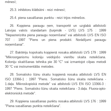
mēnesī;
25.3. inhibitoru klātbūtni - reizi mēnesī;
25.4. piena sasalšanas punktu - reizi trijos mēnešos.
26. Koppiena paraugu ņem, transportē un uzglabā atbilstoši
Latvijas valsts standartam (turpmāk - LVS) LVS 175 : 1999
"Nepasterizēta piena paraugu noņemšana" vai atbilstoši LVS EN ISO
707 : 1997 "Piens un piena produkti. Norādījumi paraugu
noņemšanai".
27. Baktēriju kopskaitu koppienā nosaka atbilstoši LVS 179 : 1999
"Mikroorganismu koloniju veidojošo vienību skaita noteikšana.
Koloniju skaitīšanas tehnika pie 30 °C" vai izmantojot cilpas metodi
30 °C vai instrumentālās metodes.
28. Somatisko šūnu skaitu koppienā nosaka atbilstoši LVS EN
ISO 13366-1 : 1997 "Piens. Somatisko šūnu skaita noteikšana -
1.daļa. Mikroskopiskā metode" vai atbilstoši LVS EN ISO 13366-3 :
1997 "Piens. Somatisko šūnu skaita noteikšana - 3.daļa. Fluora-opto-
elektroniskā metode".
29. Koppiena sasalšanas punktu nosaka atbilstoši LVS 176 : 1999
"Piena sasalšanas punkta noteikšana".