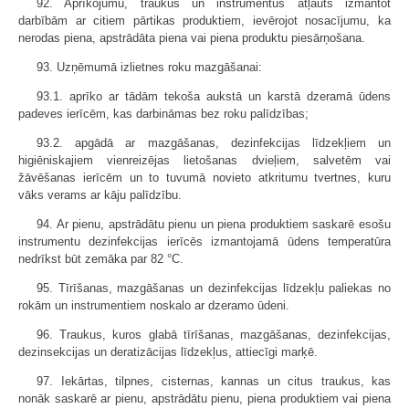
92. Aprīkojumu, traukus un instrumentus atļauts izmantot
darbībām ar citiem pārtikas produktiem, ievērojot nosacījumu, ka
nerodas piena, apstrādāta piena vai piena produktu piesārņošana.
93. Uzņēmumā izlietnes roku mazgāšanai:
93.1. aprīko ar tādām tekoša aukstā un karstā dzeramā ūdens
padeves ierīcēm, kas darbināmas bez roku palīdzības;
93.2. apgādā ar mazgāšanas, dezinfekcijas līdzekļiem un
higiēniskajiem vienreizējas lietošanas dvieļiem, salvetēm vai
žāvēšanas ierīcēm un to tuvumā novieto atkritumu tvertnes, kuru
vāks verams ar kāju palīdzību.
94. Ar pienu, apstrādātu pienu un piena produktiem saskarē esošu
instrumentu dezinfekcijas ierīcēs izmantojamā ūdens temperatūra
nedrīkst būt zemāka par 82 °C.
95. Tīrīšanas, mazgāšanas un dezinfekcijas līdzekļu paliekas no
rokām un instrumentiem noskalo ar dzeramo ūdeni.
96. Traukus, kuros glabā tīrīšanas, mazgāšanas, dezinfekcijas,
dezinsekcijas un deratizācijas līdzekļus, attiecīgi marķē.
97. Iekārtas, tilpnes, cisternas, kannas un citus traukus, kas
nonāk saskarē ar pienu, apstrādātu pienu, piena produktiem vai piena