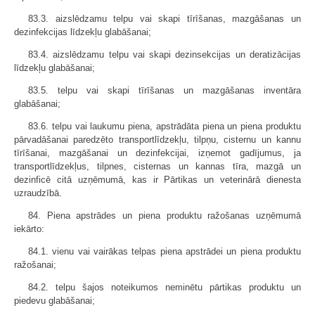
83.3. aizslēdzamu telpu vai skapi tīrīšanas, mazgāšanas un
dezinfekcijas līdzekļu glabāšanai;
83.4. aizslēdzamu telpu vai skapi dezinsekcijas un deratizācijas
līdzekļu glabāšanai;
83.5. telpu vai skapi tīrīšanas un mazgāšanas inventāra
glabāšanai;
83.6. telpu vai laukumu piena, apstrādāta piena un piena produktu
pārvadāšanai paredzēto transportlīdzekļu, tilpņu, cisternu un kannu
tīrīšanai, mazgāšanai un dezinfekcijai, izņemot gadījumus, ja
transportlīdzekļus, tilpnes, cisternas un kannas tīra, mazgā un
dezinficē citā uzņēmumā, kas ir Pārtikas un veterinārā dienesta
uzraudzībā.
84. Piena apstrādes un piena produktu ražošanas uzņēmumā
iekārto:
84.1. vienu vai vairākas telpas piena apstrādei un piena produktu
ražošanai;
84.2. telpu šajos noteikumos neminētu pārtikas produktu un
piedevu glabāšanai;