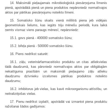
14. Maksimāli pieļaujamais mikrobioloģiskā piesārņojuma līmenis
pienā, apstrādātā pienā un piena produktos nepārsniedz normatīvajos
aktos par pārtikas piesārņojumu noteikto līmeni.
15. Somatisko šūnu skaits vienā mililitrā piena jeb vidējais
ģeometriskais lielums, kas iegūts triju mēnešu periodā, kura laikā
ņemts vismaz viens paraugs mēnesī, nepārsniedz:
15.1. govs pienā - 400000 somatisko šūnu;
15.2. bifeļa pienā - 500000 somatisko šūnu.
16. Piens nedrīkst saturēt:
16.1. zāļu, veterinārfarmaceitisko produktu un citas atliekvielas
tādā daudzumā, kas pārsniedz normatīvajos aktos par obligātajām
nekaitīguma prasībām un maksimāli pieļaujamo zāļu atlieku
daudzumu dzīvnieku izcelsmes pārtikas produktos noteikto
daudzumu;
16.2. inhibitorus jeb vielas, kas kavē mikroorganismu attīstību, un
neitralizējošas vielas.
17. Pienu nedrīkst izplatīt, apstrādāt vai izmantot piena produktu
ražošanai šādos gadījumos: