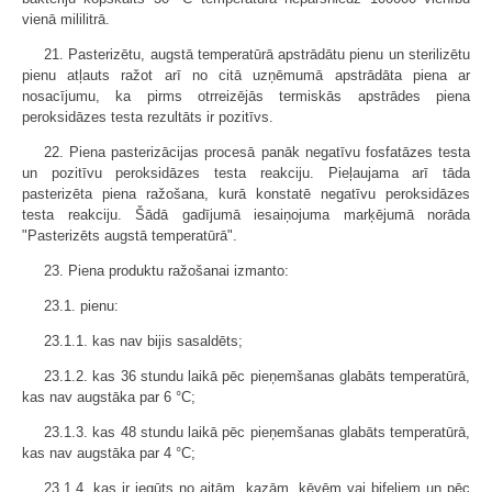
vienā mililitrā.
21. Pasterizētu, augstā temperatūrā apstrādātu pienu un sterilizētu
pienu atļauts ražot arī no citā uzņēmumā apstrādāta piena ar
nosacījumu, ka pirms otrreizējās termiskās apstrādes piena
peroksidāzes testa rezultāts ir pozitīvs.
22. Piena pasterizācijas procesā panāk negatīvu fosfatāzes testa
un pozitīvu peroksidāzes testa reakciju. Pieļaujama arī tāda
pasterizēta piena ražošana, kurā konstatē negatīvu peroksidāzes
testa reakciju. Šādā gadījumā iesaiņojuma marķējumā norāda
"Pasterizēts augstā temperatūrā".
23. Piena produktu ražošanai izmanto:
23.1. pienu:
23.1.1. kas nav bijis sasaldēts;
23.1.2. kas 36 stundu laikā pēc pieņemšanas glabāts temperatūrā,
kas nav augstāka par 6 °C;
23.1.3. kas 48 stundu laikā pēc pieņemšanas glabāts temperatūrā,
kas nav augstāka par 4 °C;
23.1.4. kas ir iegūts no aitām, kazām, ķēvēm vai bifeļiem un pēc