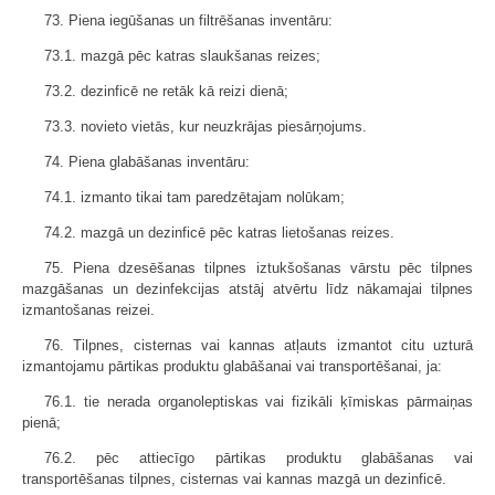
73. Piena iegūšanas un filtrēšanas inventāru:
73.1. mazgā pēc katras slaukšanas reizes;
73.2. dezinficē ne retāk kā reizi dienā;
73.3. novieto vietās, kur neuzkrājas piesārņojums.
74. Piena glabāšanas inventāru:
74.1. izmanto tikai tam paredzētajam nolūkam;
74.2. mazgā un dezinficē pēc katras lietošanas reizes.
75. Piena dzesēšanas tilpnes iztukšošanas vārstu pēc tilpnes
mazgāšanas un dezinfekcijas atstāj atvērtu līdz nākamajai tilpnes
izmantošanas reizei.
76. Tilpnes, cisternas vai kannas atļauts izmantot citu uzturā
izmantojamu pārtikas produktu glabāšanai vai transportēšanai, ja:
76.1. tie nerada organoleptiskas vai fizikāli ķīmiskas pārmaiņas
pienā;
76.2. pēc attiecīgo pārtikas produktu glabāšanas vai
transportēšanas tilpnes, cisternas vai kannas mazgā un dezinficē.