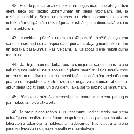
42. Pēc koppiena analīžu rezultātu iegūšanas laboratorija divu
dienu laikā tos paziņo uzņēmumam un piena ražotājam, bet, ja
rezultāti neatbilst šajos noteikumos un citos normatīvajos aktos
noteiktajām obligātajām nekaitīguma prasībām, triju dienu laikā paziņo
arī inspektoram.
43. Inspektors pēc šo noteikumu 42.punktā minētā paziņojuma
saņemšanas nodrošina inspicēšanu piena ražotāja ganāmpulka mītnē
un nosaka pasākumus, kas veicami, lai uzlabotu piena nekaitīguma
rādītājus.
44. Ja triju mēnešu laikā pēc paziņojuma saņemšanas piena
nekaitīguma rādītāji neuzlabojas un piens neatbilst šajos noteikumos
un citos normatīvajos aktos noteiktajām obligātajām nekaitīguma
prasībām, inspektors atkārtoti izsniedz negatīvu veterināro atzinumu,
aptur piena izplatīšanu un divu dienu laikā par to paziņo uzņēmumam.
45. Pēc piena ražotāja pieprasījuma laboratorija piena paraugus
par maksu izmeklē atkārtoti.
46. Ja starp piena ražotāju un uzņēmumu radies strīds par piena
nekaitīguma analīžu rezultātiem, inspektors piena paraugu nosūta uz
laboratoriju atkārtotai izmeklēšanai. Izdevumus, kas saistīti ar piena
paraugu izmeklēšanu, sedz pieteikuma iesniedzējs.