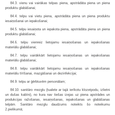
84.3. vienu vai vairākas telpas piena, apstrādāta piena un piena
produktu glabāšanai;
84.4. telpu vai vietu piena, apstrādāta piena un piena produktu
iesaiņošanai un iepakošanai;
84.5. telpu iesaiņota un iepakota piena, apstrādāta piena un piena
produktu glabāšanai;
84.6. telpu vienreiz lietojamu iesaiņošanas un iepakošanas
materiālu glabāšanai;
84.7. telpu vairākkārt lietojamu iesaiņošanas un iepakošanas
materiālu glabāšanai;
84.8. telpu vairākkārt lietojamu iesaiņošanas un iepakošanas
materiālu tīrīšanai, mazgāšanai un dezinfekcijai;
84.9. telpu ar ģērbtuvēm personālam;
84.10. sanitāro mezglu (tualete ar tajā ierīkotu klozetpodu, izlietni
un dušas kabīni), no kura nav tiešas izejas uz piena apstrādes un
produkcijas ražošanas, iesaiņošanas, iepakošanas un glabāšanas
telpām. Sanitāro mezglu daudzums noteikts šo noteikumu
2.pielikumā;