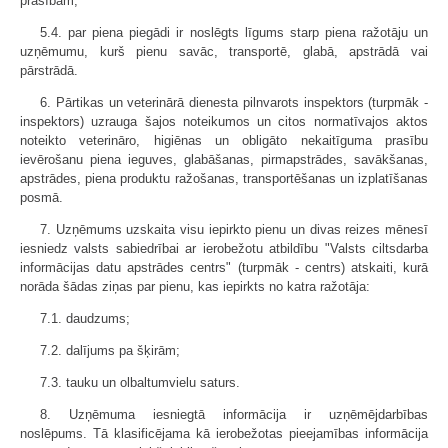
prasībām;
5.4. par piena piegādi ir noslēgts līgums starp piena ražotāju un
uzņēmumu, kurš pienu savāc, transportē, glabā, apstrādā vai
pārstrādā.
6. Pārtikas un veterinārā dienesta pilnvarots inspektors (turpmāk -
inspektors) uzrauga šajos noteikumos un citos normatīvajos aktos
noteikto veterināro, higiēnas un obligāto nekaitīguma prasību
ievērošanu piena ieguves, glabāšanas, pirmapstrādes, savākšanas,
apstrādes, piena produktu ražošanas, transportēšanas un izplatīšanas
posmā.
7. Uzņēmums uzskaita visu iepirkto pienu un divas reizes mēnesī
iesniedz valsts sabiedrībai ar ierobežotu atbildību "Valsts ciltsdarba
informācijas datu apstrādes centrs" (turpmāk - centrs) atskaiti, kurā
norāda šādas ziņas par pienu, kas iepirkts no katra ražotāja:
7.1. daudzums;
7.2. dalījums pa šķirām;
7.3. tauku un olbaltumvielu saturs.
8. Uzņēmuma iesniegtā informācija ir uzņēmējdarbības
noslēpums. Tā klasificējama kā ierobežotas pieejamības informācija