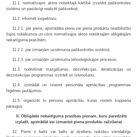
11.1. normatīvajos aktos noteiktajā kārtībā izveidot paškontroles
sistēmu un pastāvīgi realizēt paškontroli;
11.2. informēt inspektoru:
11.2.1. par piena, apstrādāta piena vai piena produktu neatbilstību
šajos noteikumos un citos normatīvajos aktos noteiktajām obligātajām
nekaitīguma prasībām;
11.2.2. par izmaiņām uzņēmuma paškontroles sistēmā;
11.2.3. par izmaiņām uzņēmuma tehnoloģiskajos procesos;
11.3. nodrošināt mazgāšanas, dezinfekcijas, deratizācijas un
dezinsekcijas programmas izstrādi un īstenošanu;
11.4. izstrādāt un īstenot personāla apmācības programmas
higiēnas jautājumos;
11.5. organizēt to personu apmācību, kuras noņem koppiena
paraugus.
II. Obligātās nekaitīguma prasības pienam, kuru paredzēts
izplatīt, apstrādāt vai izmantot piena produktu ražošanai
12. Piens ir balts vai balts ar dzeltenu nokrāsu viendabīgs