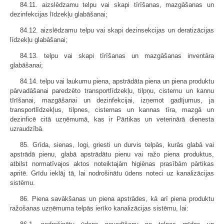
84.11. aizslēdzamu telpu vai skapi tīrīšanas, mazgāšanas un
dezinfekcijas līdzekļu glabāšanai;
84.12. aizslēdzamu telpu vai skapi dezinsekcijas un deratizācijas
līdzekļu glabāšanai;
84.13. telpu vai skapi tīrīšanas un mazgāšanas inventāra
glabāšanai;
84.14. telpu vai laukumu piena, apstrādāta piena un piena produktu
pārvadāšanai paredzēto transportlīdzekļu, tilpņu, cisternu un kannu
tīrīšanai, mazgāšanai un dezinfekcijai, izņemot gadījumus, ja
transportlīdzekļus, tilpnes, cisternas un kannas tīra, mazgā un
dezinficē citā uzņēmumā, kas ir Pārtikas un veterinārā dienesta
uzraudzībā.
85. Grīda, sienas, logi, griesti un durvis telpās, kurās glabā vai
apstrādā pienu, glabā apstrādātu pienu vai ražo piena produktus,
atbilst normatīvajos aktos noteiktajām higiēnas prasībām pārtikas
apritē. Grīdu ieklāj tā, lai nodrošinātu ūdens noteci uz kanalizācijas
sistēmu.
86. Piena savākšanas un piena apstrādes, kā arī piena produktu
ražošanas uzņēmuma telpās ierīko kanalizācijas sistēmu, lai: