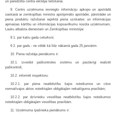
un paredzēta centra iekšējai lietošanai.
9. Centrs uzņēmuma iesniegto informāciju apkopo un apstrādā
saskaņā ar zemkopības ministra apstiprināto apstrādei, pārstrādei un
piena produktu ražošanai iepirktā piena uzskaites un informācijas
apmaiņas kārtību un informācijas kopsavilkumu nosūta uzņēmumam,
Lauku atbalsta dienestam un Zemkopības ministrijai:
9.1. par katru gada ceturksni;
9.2. par gadu - ne vēlāk kā līdz nākamā gada 25.janvārim.
10. Piena ražotāja pienākums ir:
10.1. izveidot paškontroles sistēmu un pastāvīgi realizēt
paškontroli;
10.2. informēt inspektoru:
10.2.1. par piena neatbilstību šajos noteikumos un citos
normatīvajos aktos noteiktajām obligātajām nekaitīguma prasībām;
10.2.2. par dzīvnieku veselības neatbilstību šajos noteikumos
noteiktajām obligātajām veselības prasībām.
11. Uzņēmuma īpašnieka pienākums ir: