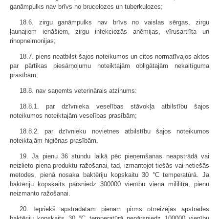
ganāmpulks nav brīvs no brucelozes un tuberkulozes;
18.6. zirgu ganāmpulks nav brīvs no vaislas sērgas, zirgu
ļaunajiem ienāšiem, zirgu infekciozās anēmijas, vīrusartrīta un
rinopneimonijas;
18.7. piens neatbilst šajos noteikumos un citos normatīvajos aktos
par pārtikas piesārņojumu noteiktajām obligātajām nekaitīguma
prasībām;
18.8. nav saņemts veterinārais atzinums:
18.8.1. par dzīvnieka veselības stāvokļa atbilstību šajos
noteikumos noteiktajām veselības prasībām;
18.8.2. par dzīvnieku novietnes atbilstību šajos noteikumos
noteiktajām higiēnas prasībām.
19. Ja pienu 36 stundu laikā pēc pieņemšanas neapstrādā vai
neizlieto piena produktu ražošanai, tad, izmantojot tiešās vai netiešās
metodes, pienā nosaka baktēriju kopskaitu 30 °C temperatūrā. Ja
baktēriju kopskaits pārsniedz 300000 vienību vienā mililitrā, pienu
neizmanto ražošanai.
20. Iepriekš apstrādātam pienam pirms otrreizējās apstrādes
baktēriju kopskaits 30 °C temperatūrā nepārsniedz 100000 vienību