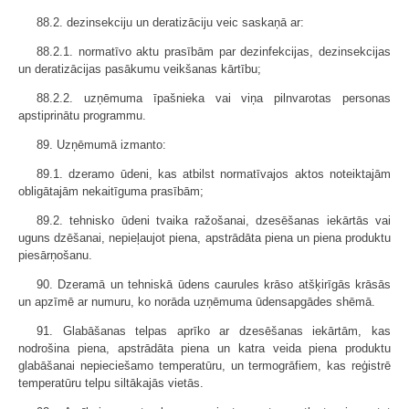
88.2. dezinsekciju un deratizāciju veic saskaņā ar:
88.2.1. normatīvo aktu prasībām par dezinfekcijas, dezinsekcijas
un deratizācijas pasākumu veikšanas kārtību;
88.2.2. uzņēmuma īpašnieka vai viņa pilnvarotas personas
apstiprinātu programmu.
89. Uzņēmumā izmanto:
89.1. dzeramo ūdeni, kas atbilst normatīvajos aktos noteiktajām
obligātajām nekaitīguma prasībām;
89.2. tehnisko ūdeni tvaika ražošanai, dzesēšanas iekārtās vai
uguns dzēšanai, nepieļaujot piena, apstrādāta piena un piena produktu
piesārņošanu.
90. Dzeramā un tehniskā ūdens caurules krāso atšķirīgās krāsās
un apzīmē ar numuru, ko norāda uzņēmuma ūdensapgādes shēmā.
91. Glabāšanas telpas aprīko ar dzesēšanas iekārtām, kas
nodrošina piena, apstrādāta piena un katra veida piena produktu
glabāšanai nepieciešamo temperatūru, un termogrāfiem, kas reģistrē
temperatūru telpu siltākajās vietās.