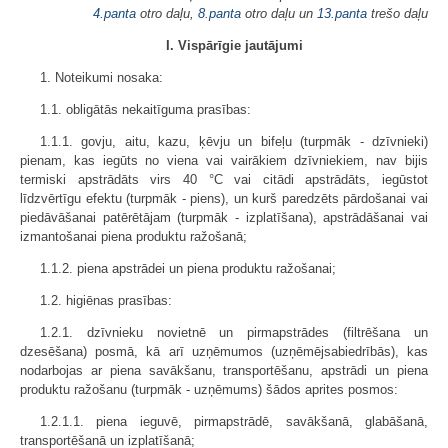
4.panta
otro daļu,
8.panta
otro daļu un
13.panta
trešo daļu
I. Vispārīgie jautājumi
1. Noteikumi nosaka:
1.1. obligātās nekaitīguma prasības:
1.1.1. govju, aitu, kazu, ķēvju un bifeļu (turpmāk - dzīvnieki)
pienam, kas iegūts no viena vai vairākiem dzīvniekiem, nav bijis
termiski apstrādāts virs 40 °C vai citādi apstrādāts, iegūstot
līdzvērtīgu efektu (turpmāk - piens), un kurš paredzēts pārdošanai vai
piedāvāšanai patērētājam (turpmāk - izplatīšana), apstrādāšanai vai
izmantošanai piena produktu ražošanā;
1.1.2. piena apstrādei un piena produktu ražošanai;
1.2. higiēnas prasības:
1.2.1. dzīvnieku novietnē un pirmapstrādes (filtrēšana un
dzesēšana) posmā, kā arī uzņēmumos (uzņēmējsabiedrībās), kas
nodarbojas ar piena savākšanu, transportēšanu, apstrādi un piena
produktu ražošanu (turpmāk - uzņēmums) šādos aprites posmos:
1.2.1.1. piena ieguvē, pirmapstrādē, savākšanā, glabāšanā,
transportēšanā un izplatīšanā;