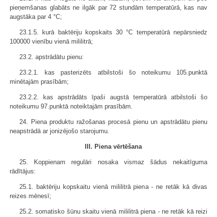
pieņemšanas glabāts ne ilgāk par 72 stundām temperatūrā, kas nav
augstāka par 4 °C;
23.1.5. kurā baktēriju kopskaits 30 °C temperatūrā nepārsniedz
100000 vienību vienā mililitrā;
23.2. apstrādātu pienu:
23.2.1. kas pasterizēts atbilstoši šo noteikumu 105.punktā
minētajām prasībām;
23.2.2. kas apstrādāts īpaši augstā temperatūrā atbilstoši šo
noteikumu 97.punktā noteiktajām prasībām.
24. Piena produktu ražošanas procesā pienu un apstrādātu pienu
neapstrādā ar jonizējošo starojumu.
III. Piena vērtēšana
25. Koppienam regulāri nosaka vismaz šādus nekaitīguma
rādītājus:
25.1. baktēriju kopskaitu vienā mililitrā piena - ne retāk kā divas
reizes mēnesī;
25.2. somatisko šūnu skaitu vienā mililitrā piena - ne retāk kā reizi