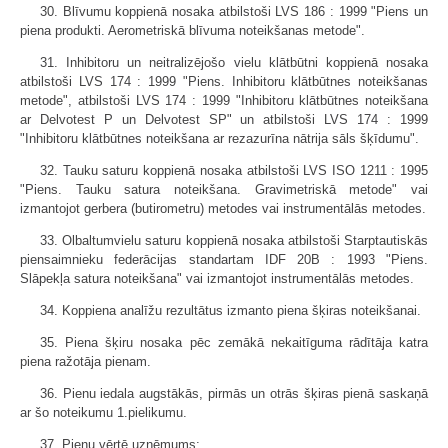
30. Blīvumu koppienā nosaka atbilstoši LVS 186 : 1999 "Piens un
piena produkti. Aerometriskā blīvuma noteikšanas metode".
31. Inhibitoru un neitralizējošo vielu klātbūtni koppienā nosaka
atbilstoši LVS 174 : 1999 "Piens. Inhibitoru klātbūtnes noteikšanas
metode", atbilstoši LVS 174 : 1999 "Inhibitoru klātbūtnes noteikšana
ar Delvotest P un Delvotest SP" un atbilstoši LVS 174 : 1999
"Inhibitoru klātbūtnes noteikšana ar rezazurīna nātrija sāls šķīdumu".
32. Tauku saturu koppienā nosaka atbilstoši LVS ISO 1211 : 1995
"Piens. Tauku satura noteikšana. Gravimetriskā metode" vai
izmantojot gerbera (butirometru) metodes vai instrumentālās metodes.
33. Olbaltumvielu saturu koppienā nosaka atbilstoši Starptautiskās
piensaimnieku federācijas standartam IDF 20B : 1993 "Piens.
Slāpekļa satura noteikšana" vai izmantojot instrumentālās metodes.
34. Koppiena analīžu rezultātus izmanto piena šķiras noteikšanai.
35. Piena šķiru nosaka pēc zemākā nekaitīguma rādītāja katra
piena ražotāja pienam.
36. Pienu iedala augstākās, pirmās un otrās šķiras pienā saskaņā
ar šo noteikumu 1.pielikumu.
37. Pienu vērtē uzņēmums: