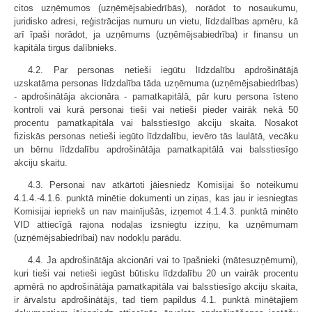
citos uzņēmumos (uzņēmējsabiedrībās), norādot to nosaukumu,
juridisko adresi, reģistrācijas numuru un vietu, līdzdalības apmēru, kā
arī īpaši norādot, ja uzņēmums (uzņēmējsabiedrība) ir finansu un
kapitāla tirgus dalībnieks.
4.2. Par personas netieši iegūtu līdzdalību apdrošinātājā
uzskatāma personas līdzdalība tāda uzņēmuma (uzņēmējsabiedrības)
- apdrošinātāja akcionāra - pamatkapitālā, pār kuru persona īsteno
kontroli vai kurā personai tieši vai netieši pieder vairāk nekā 50
procentu pamatkapitāla vai balsstiesīgo akciju skaita. Nosakot
fiziskās personas netieši iegūto līdzdalību, ievēro tās laulātā, vecāku
un bērnu līdzdalību apdrošinātāja pamatkapitālā vai balsstiesīgo
akciju skaitu.
4.3. Personai nav atkārtoti jāiesniedz Komisijai šo noteikumu
4.1.4.-4.1.6. punktā minētie dokumenti un ziņas, kas jau ir iesniegtas
Komisijai iepriekš un nav mainījušās, izņemot 4.1.4.3. punktā minēto
VID attiecīgā rajona nodaļas izsniegtu izziņu, ka uzņēmumam
(uzņēmējsabiedrībai) nav nodokļu parādu.
4.4. Ja apdrošinātāja akcionāri vai to īpašnieki (mātesuzņēmumi),
kuri tieši vai netieši iegūst būtisku līdzdalību 20 un vairāk procentu
apmērā no apdrošinātāja pamatkapitāla vai balsstiesīgo akciju skaita,
ir ārvalstu apdrošinātājs, tad tiem papildus 4.1. punktā minētajiem