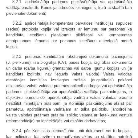
3.2.1. apdrošinātāja padomes priekšsēdētāja vai apdrošinātāja
vadītāja parakstīts Komisijai adresēts iesniegums, kurā uzskaitīti tam
pievienotie dokumenti;
3.2.2. apdrošinātāja kompetentas pārvaldes institūcijas sapulces
(sēdes) protokola kopija vai izraksts ar lēmumu par personas kā
kandidāta iecelšanu pienākumu pildīšanai vai kompetentas
amatpersonas lēmuma par personas iecelšanu attiecīgajā amatā
kopija;
3.2.3. personas kandidatūru raksturojoši dokumenti: paziņojums
(3. pielikums), īsa biogrāfija (CV), pases kopija, izglītības dokumentu
un darba (darba līgumu) grāmatiņas vai darba līgumu kopijas un (ja
kandidāts izglītību nav ieguvis valsts valodā) Valsts valodas
atestācijas komisijas izsniegtas trešajai (augstākajai) pakāpei
atbilstošas valsts valodas prasmes apliecības kopija vai apdrošinātāja
padomes priekšsēdētāja vai apdrošinātāja vadītāja paskaidrojums, ja
objektīvu iemeslu dēļ apdrošinātāja vadītāja valsts valodas prasme
neatbilst minētajām prasībām; ja Komisija paskaidrojumu atzīst par
pamatotu, apdrošinātāja vadītājam ar tulka palīdzību jānodrošina
valsts valodas prasmes prasību izpilde; vēlama arī ieteikuma vēstule
(rekomendācija) no iepriekšējās vai esošās darbavietas;
3.2.4. pēc Komisijas pieprasījuma - citi dokumenti vai to kopijas,
kas apliecina, ka ievērota normatīvajos aktos un statūtos noteiktā