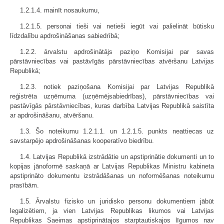
1.2.1.4. mainīt nosaukumu,
1.2.1.5. personai tieši vai netieši iegūt vai palielināt būtisku
līdzdalību apdrošināšanas sabiedrībā;
1.2.2. ārvalstu apdrošinātājs paziņo Komisijai par savas
pārstāvniecības vai pastāvīgās pārstāvniecības atvēršanu Latvijas
Republikā;
1.2.3. notiek paziņošana Komisijai par Latvijas Republikā
reģistrēta uzņēmuma (uzņēmējsabiedrības), pārstāvniecības vai
pastāvīgās pārstāvniecības, kuras darbība Latvijas Republikā saistīta
ar apdrošināšanu, atvēršanu.
1.3. Šo noteikumu 1.2.1.1. un 1.2.1.5. punkts neattiecas uz
savstarpējo apdrošināšanas kooperatīvo biedrību.
1.4. Latvijas Republikā izstrādātie un apstiprinātie dokumenti un to
kopijas jānoformē saskaņā ar Latvijas Republikas Ministru kabineta
apstiprināto dokumentu izstrādāšanas un noformēšanas noteikumu
prasībām.
1.5. Ārvalstu fizisko un juridisko personu dokumentiem jābūt
legalizētiem, ja vien Latvijas Republikas likumos vai Latvijas
Republikas Saeimas apstiprinātajos starptautiskajos līgumos nav