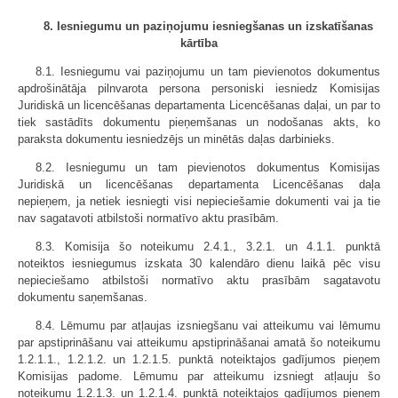
8. Iesniegumu un paziņojumu iesniegšanas un izskatīšanas
kārtība
8.1. Iesniegumu vai paziņojumu un tam pievienotos dokumentus
apdrošinātāja pilnvarota persona personiski iesniedz Komisijas
Juridiskā un licencēšanas departamenta Licencēšanas daļai, un par to
tiek sastādīts dokumentu pieņemšanas un nodošanas akts, ko
paraksta dokumentu iesniedzējs un minētās daļas darbinieks.
8.2. Iesniegumu un tam pievienotos dokumentus Komisijas
Juridiskā un licencēšanas departamenta Licencēšanas daļa
nepieņem, ja netiek iesniegti visi nepieciešamie dokumenti vai ja tie
nav sagatavoti atbilstoši normatīvo aktu prasībām.
8.3. Komisija šo noteikumu 2.4.1., 3.2.1. un 4.1.1. punktā
noteiktos iesniegumus izskata 30 kalendāro dienu laikā pēc visu
nepieciešamo atbilstoši normatīvo aktu prasībām sagatavotu
dokumentu saņemšanas.
8.4. Lēmumu par atļaujas izsniegšanu vai atteikumu vai lēmumu
par apstiprināšanu vai atteikumu apstiprināšanai amatā šo noteikumu
1.2.1.1., 1.2.1.2. un 1.2.1.5. punktā noteiktajos gadījumos pieņem
Komisijas padome. Lēmumu par atteikumu izsniegt atļauju šo
noteikumu 1.2.1.3. un 1.2.1.4. punktā noteiktajos gadījumos pieņem