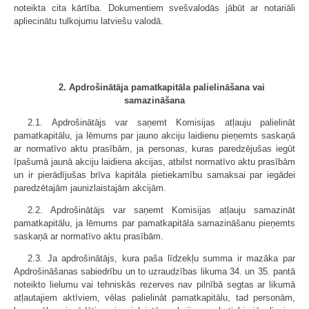
noteikta cita kārtība. Dokumentiem svešvalodās jābūt ar notariāli
apliecinātu tulkojumu latviešu valodā.
2. Apdrošinātāja pamatkapitāla palielināšana vai
samazināšana
2.1. Apdrošinātājs var saņemt Komisijas atļauju palielināt
pamatkapitālu, ja lēmums par jauno akciju laidienu pieņemts saskaņā
ar normatīvo aktu prasībām, ja personas, kuras paredzējušas iegūt
īpašumā jaunā akciju laidiena akcijas, atbilst normatīvo aktu prasībām
un ir pierādījušas brīva kapitāla pietiekamību samaksai par iegādei
paredzētajām jaunizlaistajām akcijām.
2.2. Apdrošinātājs var saņemt Komisijas atļauju samazināt
pamatkapitālu, ja lēmums par pamatkapitāla samazināšanu pieņemts
saskaņā ar normatīvo aktu prasībām.
2.3. Ja apdrošinātājs, kura paša līdzekļu summa ir mazāka par
Apdrošināšanas sabiedrību un to uzraudzības likuma 34. un 35. pantā
noteikto lielumu vai tehniskās rezerves nav pilnībā segtas ar likumā
atļautajiem aktīviem, vēlas palielināt pamatkapitālu, tad personām,