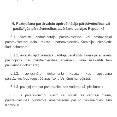
6. Paziņošana par ārvalstu apdrošinātāja pārstāvniecības vai
pastāvīgās pārstāvniecības atvēršanu Latvijas Republikā
6.1. Ārvalstu apdrošinātāja pārstāvniecībai vai pastāvīgajai
pārstāvniecībai (tālāk tekstā - pārstāvniecība) Komisijai jāiesniedz
šādi dokumenti:
6.1.1. ārvalstu apdrošinātāja vadītāja parakstīts Komisijai adresēts
paziņojums par pārstāvniecības atvēršanu, kurā uzskaitīti tam
pievienotie dokumenti;
6.1.2. apliecināta dokumenta kopija, kas apstiprina
pārstāvniecības reģistrēšanas faktu Uzņēmumu reģistrā;
6.1.3. paziņojums par pārstāvniecības vadītāju (4. pielikums).
6.2. Ja pārstāvniecību slēdz vai notiek tās vadītāju maiņa,
pārstāvniecības pilnvarota amatpersona par to nekavējoties ziņo
Komisijai.