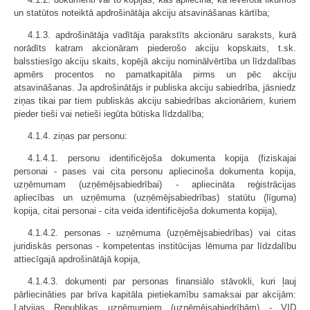
un statūtos noteiktā apdrošinātāja akciju atsavināšanas kārtība;
4.1.3. apdrošinātāja vadītāja parakstīts akcionāru saraksts, kurā
norādīts katram akcionāram piederošo akciju kopskaits, t.sk.
balsstiesīgo akciju skaits, kopējā akciju nominālvērtība un līdzdalības
apmērs procentos no pamatkapitāla pirms un pēc akciju
atsavināšanas. Ja apdrošinātājs ir publiska akciju sabiedrība, jāsniedz
ziņas tikai par tiem publiskās akciju sabiedrības akcionāriem, kuriem
pieder tieši vai netieši iegūta būtiska līdzdalība;
4.1.4. ziņas par personu:
4.1.4.1. personu identificējoša dokumenta kopija (fiziskajai
personai - pases vai cita personu apliecinoša dokumenta kopija,
uzņēmumam (uzņēmējsabiedrībai) - apliecināta reģistrācijas
apliecības un uzņēmuma (uzņēmējsabiedrības) statūtu (līguma)
kopija, citai personai - cita veida identificējoša dokumenta kopija),
4.1.4.2. personas - uzņēmuma (uzņēmējsabiedrības) vai citas
juridiskās personas - kompetentas institūcijas lēmuma par līdzdalību
attiecīgajā apdrošinātājā kopija,
4.1.4.3. dokumenti par personas finansiālo stāvokli, kuri ļauj
pārliecināties par brīva kapitāla pietiekamību samaksai par akcijām:
Latvijas Republikas uzņēmumiem (uzņēmējsabiedrībām) - VID