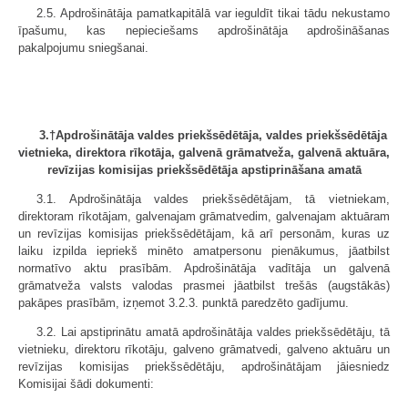
2.5. Apdrošinātāja pamatkapitālā var ieguldīt tikai tādu nekustamo
īpašumu, kas nepieciešams apdrošinātāja apdrošināšanas
pakalpojumu sniegšanai.
3.†Apdrošinātāja valdes priekšsēdētāja, valdes priekšsēdētāja
vietnieka, direktora rīkotāja, galvenā grāmatveža, galvenā aktuāra,
revīzijas komisijas priekšsēdētāja apstiprināšana amatā
3.1. Apdrošinātāja valdes priekšsēdētājam, tā vietniekam,
direktoram rīkotājam, galvenajam grāmatvedim, galvenajam aktuāram
un revīzijas komisijas priekšsēdētājam, kā arī personām, kuras uz
laiku izpilda iepriekš minēto amatpersonu pienākumus, jāatbilst
normatīvo aktu prasībām. Apdrošinātāja vadītāja un galvenā
grāmatveža valsts valodas prasmei jāatbilst trešās (augstākās)
pakāpes prasībām, izņemot 3.2.3. punktā paredzēto gadījumu.
3.2. Lai apstiprinātu amatā apdrošinātāja valdes priekšsēdētāju, tā
vietnieku, direktoru rīkotāju, galveno grāmatvedi, galveno aktuāru un
revīzijas komisijas priekšsēdētāju, apdrošinātājam jāiesniedz
Komisijai šādi dokumenti: