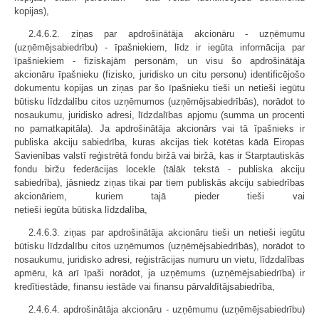
kopijas),
2.4.6.2. ziņas par apdrošinātāja akcionāru - uzņēmumu
(uzņēmējsabiedrību) - īpašniekiem, līdz ir iegūta informācija par
īpašniekiem - fiziskajām personām, un visu šo apdrošinātāja
akcionāru īpašnieku (fizisko, juridisko un citu personu) identificējošo
dokumentu kopijas un ziņas par šo īpašnieku tieši un netieši iegūtu
būtisku līdzdalību citos uzņēmumos (uzņēmējsabiedrībās), norādot to
nosaukumu, juridisko adresi, līdzdalības apjomu (summa un procenti
no pamatkapitāla). Ja apdrošinātāja akcionārs vai tā īpašnieks ir
publiska akciju sabiedrība, kuras akcijas tiek kotētas kādā Eiropas
Savienības valstī reģistrētā fondu biržā vai biržā, kas ir Starptautiskās
fondu biržu federācijas locekle (tālāk tekstā - publiska akciju
sabiedrība), jāsniedz ziņas tikai par tiem publiskās akciju sabiedrības
akcionāriem, kuriem tajā pieder tieši vai
netieši iegūta būtiska līdzdalība,
2.4.6.3. ziņas par apdrošinātāja akcionāru tieši un netieši iegūtu
būtisku līdzdalību citos uzņēmumos (uzņēmējsabiedrībās), norādot to
nosaukumu, juridisko adresi, reģistrācijas numuru un vietu, līdzdalības
apmēru, kā arī īpaši norādot, ja uzņēmums (uzņēmējsabiedrība) ir
kredītiestāde, finansu iestāde vai finansu pārvaldītājsabiedrība,
2.4.6.4. apdrošinātāja akcionāru - uzņēmumu (uzņēmējsabiedrību)