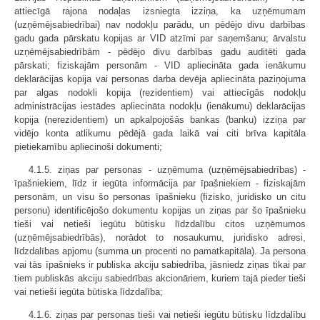
attiecīgā rajona nodaļas izsniegta izziņa, ka uzņēmumam
(uzņēmējsabiedrībai) nav nodokļu parādu, un pēdējo divu darbības
gadu gada pārskatu kopijas ar VID atzīmi par saņemšanu; ārvalstu
uzņēmējsabiedrībām - pēdējo divu darbības gadu auditēti gada
pārskati; fiziskajām personām - VID apliecināta gada ienākumu
deklarācijas kopija vai personas darba devēja apliecināta paziņojuma
par algas nodokli kopija (rezidentiem) vai attiecīgās nodokļu
administrācijas iestādes apliecināta nodokļu (ienākumu) deklarācijas
kopija (nerezidentiem) un apkalpojošās bankas (banku) izziņa par
vidējo konta atlikumu pēdējā gada laikā vai citi brīva kapitāla
pietiekamību apliecinoši dokumenti;
4.1.5. ziņas par personas - uzņēmuma (uzņēmējsabiedrības) -
īpašniekiem, līdz ir iegūta informācija par īpašniekiem - fiziskajām
personām, un visu šo personas īpašnieku (fizisko, juridisko un citu
personu) identificējošo dokumentu kopijas un ziņas par šo īpašnieku
tieši vai netieši iegūtu būtisku līdzdalību citos uzņēmumos
(uzņēmējsabiedrībās), norādot to nosaukumu, juridisko adresi,
līdzdalības apjomu (summa un procenti no pamatkapitāla). Ja persona
vai tās īpašnieks ir publiska akciju sabiedrība, jāsniedz ziņas tikai par
tiem publiskās akciju sabiedrības akcionāriem, kuriem tajā pieder tieši
vai netieši iegūta būtiska līdzdalība;
4.1.6. ziņas par personas tieši vai netieši iegūtu būtisku līdzdalību