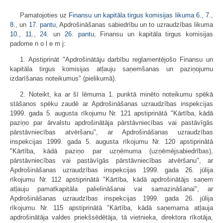
Pamatojoties uz
Finansu un kapitāla tirgus komisijas likuma
6.
,
7.
,
8.
, un
17. pantu
, Apdrošināšanas sabiedrību un to uzraudzības likuma
10.
,
11.
,
24.
un
26. pantu
, Finansu un kapitāla tirgus komisijas
padome n o l e m j:
1. Apstiprināt "Apdrošinātāju darbību reglamentējošo Finansu un
kapitāla tirgus komisijas atļauju saņemšanas un paziņojumu
izdarīšanas noteikumus" (pielikumā).
2. Noteikt, ka ar šī lēmuma 1. punktā minēto noteikumu spēkā
stāšanos spēku zaudē ar Apdrošināšanas uzraudzības inspekcijas
1999. gada 5. augusta rīkojumu Nr. 121 apstiprinātā "Kārtība, kādā
paziņo par ārvalstu apdrošinātāja pārstāvniecības vai pastāvīgās
pārstāvniecības atvēršanu", ar Apdrošināšanas uzraudzības
inspekcijas 1999. gada 5. augusta rīkojumu Nr. 120 apstiprinātā
"Kārtība, kādā paziņo par uzņēmuma (uzņēmējsabiedrības),
pārstāvniecības vai pastāvīgās pārstāvniecības atvēršanu", ar
Apdrošināšanas uzraudzības inspekcijas 1999. gada 26. jūlija
rīkojumu Nr. 112 apstiprinātā "Kārtība, kādā apdrošinātājs saņem
atļauju pamatkapitāla palielināšanai vai samazināšanai", ar
Apdrošināšanas uzraudzības inspekcijas 1999. gada 26. jūlija
rīkojumu Nr. 115 apstiprinātā "Kārtība, kādā saņemama atļauja
apdrošinātāja valdes priekšsēdētāja, tā vietnieka, direktora rīkotāja,