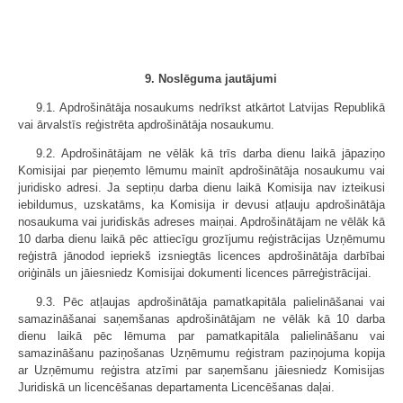
9. Noslēguma jautājumi
9.1. Apdrošinātāja nosaukums nedrīkst atkārtot Latvijas Republikā
vai ārvalstīs reģistrēta apdrošinātāja nosaukumu.
9.2. Apdrošinātājam ne vēlāk kā trīs darba dienu laikā jāpaziņo
Komisijai par pieņemto lēmumu mainīt apdrošinātāja nosaukumu vai
juridisko adresi. Ja septiņu darba dienu laikā Komisija nav izteikusi
iebildumus, uzskatāms, ka Komisija ir devusi atļauju apdrošinātāja
nosaukuma vai juridiskās adreses maiņai. Apdrošinātājam ne vēlāk kā
10 darba dienu laikā pēc attiecīgu grozījumu reģistrācijas Uzņēmumu
reģistrā jānodod iepriekš izsniegtās licences apdrošinātāja darbībai
oriģināls un jāiesniedz Komisijai dokumenti licences pārreģistrācijai.
9.3. Pēc atļaujas apdrošinātāja pamatkapitāla palielināšanai vai
samazināšanai saņemšanas apdrošinātājam ne vēlāk kā 10 darba
dienu laikā pēc lēmuma par pamatkapitāla palielināšanu vai
samazināšanu paziņošanas Uzņēmumu reģistram paziņojuma kopija
ar Uzņēmumu reģistra atzīmi par saņemšanu jāiesniedz Komisijas
Juridiskā un licencēšanas departamenta Licencēšanas daļai.