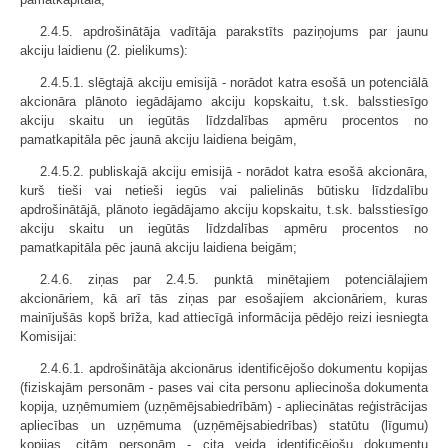
2.4.5. apdrošinātāja vadītāja parakstīts paziņojums par jaunu
akciju laidienu (2. pielikums):
2.4.5.1. slēgtajā akciju emisijā - norādot katra esošā un potenciālā
akcionāra plānoto iegādājamo akciju kopskaitu, t.sk. balsstiesīgo
akciju skaitu un iegūtās līdzdalības apmēru procentos no
pamatkapitāla pēc jaunā akciju laidiena beigām,
2.4.5.2. publiskajā akciju emisijā - norādot katra esošā akcionāra,
kurš tieši vai netieši iegūs vai palielinās būtisku līdzdalību
apdrošinātājā, plānoto iegādājamo akciju kopskaitu, t.sk. balsstiesīgo
akciju skaitu un iegūtās līdzdalības apmēru procentos no
pamatkapitāla pēc jaunā akciju laidiena beigām;
2.4.6. ziņas par 2.4.5. punktā minētajiem potenciālajiem
akcionāriem, kā arī tās ziņas par esošajiem akcionāriem, kuras
mainījušās kopš brīža, kad attiecīgā informācija pēdējo reizi iesniegta
Komisijai:
2.4.6.1. apdrošinātāja akcionārus identificējošo dokumentu kopijas
(fiziskajām personām - pases vai cita personu apliecinoša dokumenta
kopija, uzņēmumiem (uzņēmējsabiedrībām) - apliecinātas reģistrācijas
apliecības un uzņēmuma (uzņēmējsabiedrības) statūtu (līgumu)
kopijas, citām personām - cita veida identificējošu dokumentu