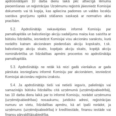
apdrošinātājam 10 darba dienu laikā pēc attiecīgā lēmuma
pieņemšanas un reģistrācijas Uzņēmumu reģistrā jāiesniedz Komisijai
dokuments vai tā kopija, kas apliecina padomes un valdes locekļu
sastāva grozījumu spēkā stāšanos saskaņā ar normatīvo aktu
prasībām.
5.2. Apdrošinātājs nekavējoties informē Komisiju par
pamatkapitāla un balsstiesīgo akciju sadalījuma maiņu kas saistīta ar
būtisku līdzdalību, iesniedzot Komisijai visu akcionāru sarakstu, kurā
norādīts katram akcionāram piederošais akciju kopskaits, t.sk.
balsstiesīgo akciju skaits, kopējais akciju skaits, kopējā akciju
nominālvērtība un līdzdalības apmērs procentos no apdrošinātāja
pamatkapitāla.
5.3. Apdrošinātājs ne retāk kā reizi gadā vienlaikus ar gada
pārskata iesniegšanu informē Komisiju par akcionāriem, iesniedzot
Komisijai akcionāru reģistra izrakstu.
5.4. Ja apdrošinātājs tieši vai netieši ieguvis, palielinājis vai
samazinājis būtisku līdzdalību citā uzņēmumā (uzņēmējsabiedrībā),
tas 10 darba dienu laikā par to informē Komisiju, norādot uzņēmuma
(uzņēmējsabiedrības) nosaukumu, juridisko adresi, reģistrācijas
numuru un vietu, līdzdalības apmēru, kā arī īpaši norādot, ja
uzņēmums (uzņēmējsabiedrība) ir kredītiestāde, finansu iestāde vai
finansu pārvaldītājsabiedrība.