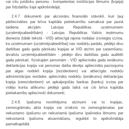
vai citu juridisku personu - kompetentas institūcijas lēmums (kopija)
par līdzdalību šajā apdrošinātājā;
2.4.7. dokumenti par akcionāru finansiālo stāvokli, kuri ļauj
pārliecināties par brīva kapitāla pietiekamību samaksai par jaunā
laidiena akcijām: Latvijas Republikas uzņēmumiem
(uzņēmējsabiedrībām) - Latvijas Republikas Valsts ieņēmumu
dienesta (tālāk tekstā - VID) attiecīgā rajona nodaļas izsniegta izziņa,
ka uzņēmumam (uzņēmējsabiedrībai) nav nodokļu parādu, pēdējo divu
darbības gadu gada pārskatu kopijas ar VID atzīmi par saņemšanu;
ārvalstu uzņēmējsabiedrībām - pēdējo divu darbības gadu auditēti
gada pārskati; fiziskajām personām - VID apliecināta gada ienākumu
deklarācijas kopija vai personas darba devēja apliecināta paziņojuma
par algas nodokli kopija (rezidentiem) vai attiecīgās nodokļu
administrācijas iestādes apliecināta nodokļu (ienākumu) deklarācijas
kopija (nerezidentiem) un apkalpojošās bankas (banku) izziņa par
vidējo konta atlikumu pēdējā gada laikā vai citi brīva kapitāla
pietiekamību apliecinoši dokumenti;
2.4.8. īpašuma novērtējuma atzinumi vai to kopijas,
zemesgrāmatu akta kopija vai izraksts no zemesgrāmatas par
nekustamo īpašumu un nekustamā īpašuma īpašnieka lēmums par
nekustamā īpašuma atsavināšanu, ieguldot to apdrošinātāja
pamatkapitālā.