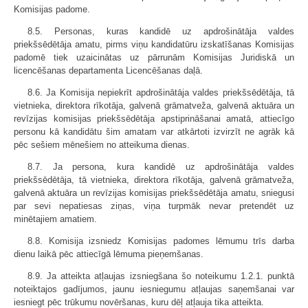
Komisijas padome.
8.5. Personas, kuras kandidē uz apdrošinātāja valdes
priekšsēdētāja amatu, pirms viņu kandidatūru izskatīšanas Komisijas
padomē tiek uzaicinātas uz pārrunām Komisijas Juridiskā un
licencēšanas departamenta Licencēšanas daļā.
8.6. Ja Komisija nepiekrīt apdrošinātāja valdes priekšsēdētāja, tā
vietnieka, direktora rīkotāja, galvenā grāmatveža, galvenā aktuāra un
revīzijas komisijas priekšsēdētāja apstiprināšanai amatā, attiecīgo
personu kā kandidātu šim amatam var atkārtoti izvirzīt ne agrāk kā
pēc sešiem mēnešiem no atteikuma dienas.
8.7. Ja persona, kura kandidē uz apdrošinātāja valdes
priekšsēdētāja, tā vietnieka, direktora rīkotāja, galvenā grāmatveža,
galvenā aktuāra un revīzijas komisijas priekšsēdētāja amatu, sniegusi
par sevi nepatiesas ziņas, viņa turpmāk nevar pretendēt uz
minētajiem amatiem.
8.8. Komisija izsniedz Komisijas padomes lēmumu trīs darba
dienu laikā pēc attiecīgā lēmuma pieņemšanas.
8.9. Ja atteikta atļaujas izsniegšana šo noteikumu 1.2.1. punktā
noteiktajos gadījumos, jaunu iesniegumu atļaujas saņemšanai var
iesniegt pēc trūkumu novēršanas, kuru dēļ atļauja tika atteikta.