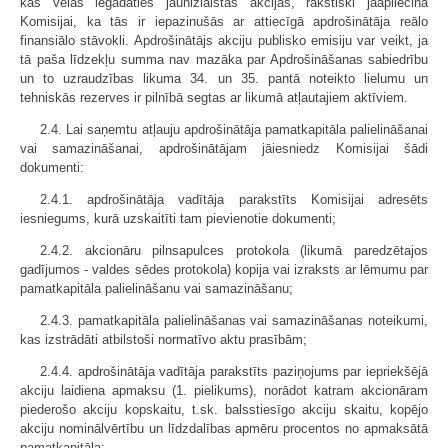
kas vēlas iegādāties jaunizlaistās akcijas, rakstiski jāapliecina
Komisijai, ka tās ir iepazinušās ar attiecīgā apdrošinātāja reālo
finansiālo stāvokli. Apdrošinātājs akciju publisko emisiju var veikt, ja
tā paša līdzekļu summa nav mazāka par Apdrošināšanas sabiedrību
un to uzraudzības likuma 34. un 35. pantā noteikto lielumu un
tehniskās rezerves ir pilnībā segtas ar likumā atļautajiem aktīviem.
2.4. Lai saņemtu atļauju apdrošinātāja pamatkapitāla palielināšanai
vai samazināšanai, apdrošinātājam jāiesniedz Komisijai šādi
dokumenti:
2.4.1. apdrošinātāja vadītāja parakstīts Komisijai adresēts
iesniegums, kurā uzskaitīti tam pievienotie dokumenti;
2.4.2. akcionāru pilnsapulces protokola (likumā paredzētajos
gadījumos - valdes sēdes protokola) kopija vai izraksts ar lēmumu par
pamatkapitāla palielināšanu vai samazināšanu;
2.4.3. pamatkapitāla palielināšanas vai samazināšanas noteikumi,
kas izstrādāti atbilstoši normatīvo aktu prasībām;
2.4.4. apdrošinātāja vadītāja parakstīts paziņojums par iepriekšējā
akciju laidiena apmaksu (1. pielikums), norādot katram akcionāram
piederošo akciju kopskaitu, t.sk. balsstiesīgo akciju skaitu, kopējo
akciju nominālvērtību un līdzdalības apmēru procentos no apmaksātā
pamatkapitāla;