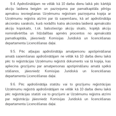
9.4. Apdrošinātājam ne vēlāk kā 10 darba dienu laikā pēc kārtējā
akciju laidiena beigām un paziņojuma par pamatkapitāla pilnīgu
apmaksu iesniegšanas Uzņēmumu reģistram paziņojuma kopija ar
Uzņēmumu reģistra atzīmi par tā saņemšanu, kā arī apdrošinātāja
akcionāru saraksts, kurā norādīts katra akcionāra laidienā apmaksāto
akciju kopskaits, t.sk. balsstiesīgo akciju skaits, kopējā akciju
nominālvērtība un līdzdalības apmērs procentos no apmaksātā
pamatkapitāla, jāiesniedz Komisijas Juridiskā un licencēšanas
departamenta Licencēšanas daļai.
9.5. Pēc atļaujas apdrošinātāja amatpersonu apstiprināšanai
amatā saņemšanas apdrošinātājam ne vēlāk kā 10 darba dienu laikā
pēc to reģistrācijas Uzņēmumu reģistrā dokuments vai tā kopija, kas
apliecina grozījumu par amatpersonas apstiprināšanu amatā spēkā
stāšanos, jāiesniedz Komisijas Juridiskā un licencēšanas
departamenta Licencēšanas daļai.
9.6. Pēc apdrošinātāja statūtu vai to grozījumu reģistrācijas
Uzņēmumu reģistrā apdrošinātājam ne vēlāk kā 10 darba dienu laikā
pēc reģistrācijas statūti vai to grozījumi ar Uzņēmumu reģistra atzīmi
par reģistrāciju jāiesniedz Komisijas Juridiskā un licencēšanas
departamenta Licencēšanas daļai.