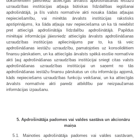
dokumentiem jāiesniedz attiecīgās ārvalsts apdrošināšanas iestāžu
uzraudzības institūcijas atļauja būtiskas līdzdalības iegūšanai
apdrošinātājā, ja šīs valsts normatīvie akti nosaka šādas atļaujas
nepieciešamību, vai minētās ārvalsts institūcijas rakstisks
apstiprinājums, ka šāda atļauja nav nepieciešama un ka tā neiebilst
pret attiecīgā apdrošinātāja līdzdalību apdrošinātājā. Papildus
minētajai informācijai jāiesniedz attiecīgās ārvalsts apdrošināšanas
uzraudzības institūcijas apliecinājums par to, ka tā veic
apdrošināšanas iestāžu uzraudzību, pamatojoties uz konsolidētiem
finansu pārskatiem, un ka attiecīgās ārvalsts spēkā esošie normatīvie
akti ļauj apdrošināšanas uzraudzības institūcijai sniegt citas valsts
apdrošināšanas uzraudzības institūcijai un saņemt no tās
apdrošināšanas iestāžu finansu pārskatus un citu informāciju apjomā,
kāds nepieciešams uzraudzības funkciju veikšanai, un ka attiecīgās
ārvalsts normatīvie akti paredz atbildību par neizpaužamas
informācijas izpaušanu.
5. Apdrošinātāja padomes vai valdes sastāva un akcionāru
maiņa
5.1. Mainoties apdrošinātāja padomes vai valdes sastāvam,