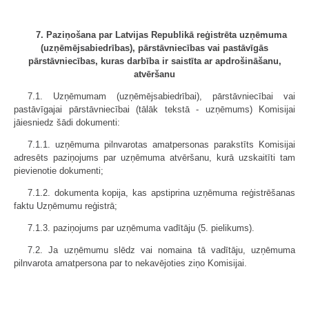
7. Paziņošana par Latvijas Republikā reģistrēta uzņēmuma
(uzņēmējsabiedrības), pārstāvniecības vai pastāvīgās
pārstāvniecības, kuras darbība ir saistīta ar apdrošināšanu,
atvēršanu
7.1. Uzņēmumam (uzņēmējsabiedrībai), pārstāvniecībai vai
pastāvīgajai pārstāvniecībai (tālāk tekstā - uzņēmums) Komisijai
jāiesniedz šādi dokumenti:
7.1.1. uzņēmuma pilnvarotas amatpersonas parakstīts Komisijai
adresēts paziņojums par uzņēmuma atvēršanu, kurā uzskaitīti tam
pievienotie dokumenti;
7.1.2. dokumenta kopija, kas apstiprina uzņēmuma reģistrēšanas
faktu Uzņēmumu reģistrā;
7.1.3. paziņojums par uzņēmuma vadītāju (5. pielikums).
7.2. Ja uzņēmumu slēdz vai nomaina tā vadītāju, uzņēmuma
pilnvarota amatpersona par to nekavējoties ziņo Komisijai.