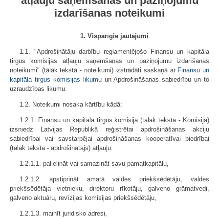
atļauju saņemšanas un paziņojumu
izdarīšanas noteikumi
1. Vispārīgie jautājumi
1.1. "Apdrošinātāju darbību reglamentējošo Finansu un kapitāla
tirgus komisijas atļauju saņemšanas un paziņojumu izdarīšanas
noteikumi" (tālāk tekstā - noteikumi) izstrādāti saskaņā ar
Finansu un
kapitāla tirgus komisijas likumu
un Apdrošināšanas sabiedrību un to
uzraudzības likumu.
1.2. Noteikumi nosaka kārtību kādā:
1.2.1. Finansu un kapitāla tirgus komisija (tālāk tekstā - Komisija)
izsniedz Latvijas Republikā reģistrētai apdrošināšanas akciju
sabiedrībai vai savstarpējai apdrošināšanas kooperatīvai biedrībai
(tālāk tekstā - apdrošinātājs) atļauju:
1.2.1.1. palielināt vai samazināt savu pamatkapitālu,
1.2.1.2. apstiprināt amatā valdes priekšsēdētāju, valdes
priekšsēdētāja vietnieku, direktoru rīkotāju, galveno grāmatvedi,
galveno aktuāru, revīzijas komisijas priekšsēdētāju,
1.2.1.3. mainīt juridisko adresi,