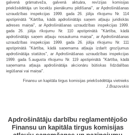
galvenā grāmatveža, galvenā aktuāra, revīzijas komisijas
priekšsēdētāja un locekļu pienākumu pildīšanai", ar Apdrošināšanas
uzraudzības inspekcijas 1999. gada 26. jūlija rīkojumu Nr. 114
apstiprinātā "Kārtība, kādā apdrošinātājs saņem atļauju juridiskās
adreses maiņai", ar Apdrošināšanas uzraudzības inspekcijas 1999.
gada 26. jūlija rīkojumu Nr. 110 apstiprinātā "Kārtība, kādā
apdrošinātājs saņem atļauju nosaukuma maiņai", ar Apdrošināšanas
uzraudzības inspekcijas 1999. gada 26. jūlija rīkojumu Nr. 111
apstiprinātā "Kārtība, kādā saņemama atļauja izdarīt grozījumus
apdrošinātāja statūtos", ar Apdrošināšanas uzraudzības inspekcijas
1999. gada 5.augusta rīkojumu Nr. 119 apstiprinātā "Kārtība, kādā
saņemama atļauja apdrošinātāja akcionāru būtiskas līdzdalības
iegūšanai vai maiņai".
Finansu un kapitāla tirgus komisijas priekšsēdētāja vietnieks
J.Brazovskis
Apdrošinātāju darbību reglamentējošo
Finansu un kapitāla tirgus komisijas