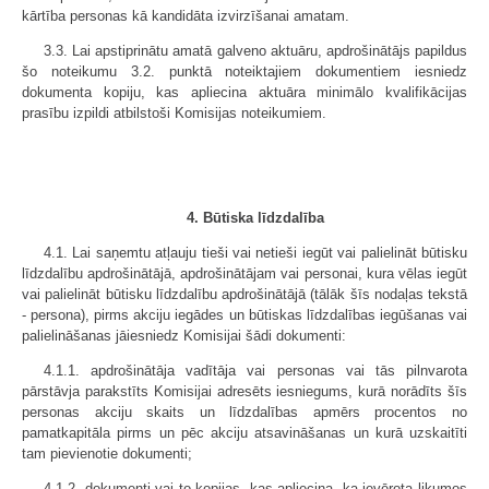
kārtība personas kā kandidāta izvirzīšanai amatam.
3.3. Lai apstiprinātu amatā galveno aktuāru, apdrošinātājs papildus
šo noteikumu 3.2. punktā noteiktajiem dokumentiem iesniedz
dokumenta kopiju, kas apliecina aktuāra minimālo kvalifikācijas
prasību izpildi atbilstoši Komisijas noteikumiem.
4. Būtiska līdzdalība
4.1. Lai saņemtu atļauju tieši vai netieši iegūt vai palielināt būtisku
līdzdalību apdrošinātājā, apdrošinātājam vai personai, kura vēlas iegūt
vai palielināt būtisku līdzdalību apdrošinātājā (tālāk šīs nodaļas tekstā
- persona), pirms akciju iegādes un būtiskas līdzdalības iegūšanas vai
palielināšanas jāiesniedz Komisijai šādi dokumenti:
4.1.1. apdrošinātāja vadītāja vai personas vai tās pilnvarota
pārstāvja parakstīts Komisijai adresēts iesniegums, kurā norādīts šīs
personas akciju skaits un līdzdalības apmērs procentos no
pamatkapitāla pirms un pēc akciju atsavināšanas un kurā uzskaitīti
tam pievienotie dokumenti;
4.1.2. dokumenti vai to kopijas, kas apliecina, ka ievērota likumos