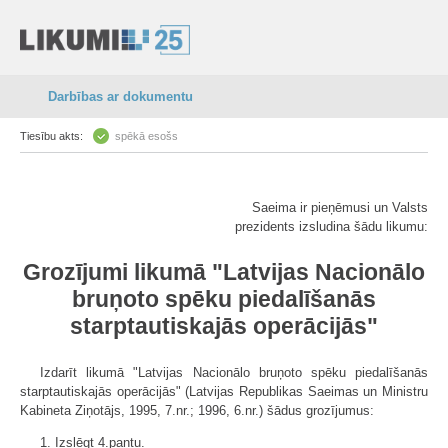
Darbības ar dokumentu
Tiesību akts:
spēkā esošs
Saeima ir pieņēmusi un Valsts
prezidents izsludina šādu likumu:
Grozījumi likumā "Latvijas Nacionālo
bruņoto spēku piedalīšanās
starptautiskajās operācijās"
Izdarīt likumā "Latvijas Nacionālo bruņoto spēku piedalīšanās
starptautiskajās operācijās" (Latvijas Republikas Saeimas un Ministru
Kabineta Ziņotājs, 1995, 7.nr.; 1996, 6.nr.) šādus grozījumus:
1. Izslēgt 4.pantu.