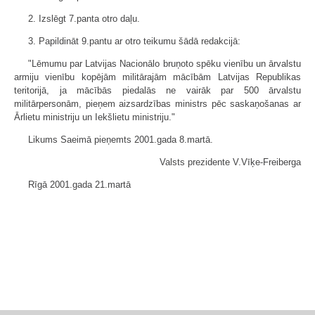
2. Izslēgt 7.panta otro daļu.
3. Papildināt 9.pantu ar otro teikumu šādā redakcijā:
"Lēmumu par Latvijas Nacionālo bruņoto spēku vienību un ārvalstu
armiju vienību kopējām militārajām mācībām Latvijas Republikas
teritorijā, ja mācībās piedalās ne vairāk par 500 ārvalstu
militārpersonām, pieņem aizsardzības ministrs pēc saskaņošanas ar
Ārlietu ministriju un Iekšlietu ministriju."
Likums Saeimā pieņemts 2001.gada 8.martā.
Valsts prezidente V.Vīķe-Freiberga
Rīgā 2001.gada 21.martā