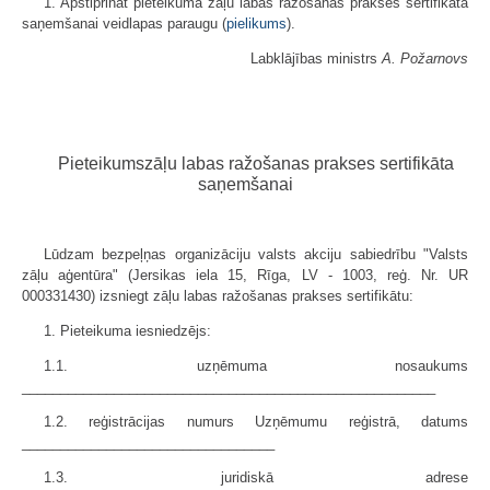
1. Apstiprināt pieteikuma zāļu labas ražošanas prakses sertifikāta
saņemšanai veidlapas paraugu (
pielikums
).
Labklājības ministrs
A. Požarnovs
Pieteikumszāļu labas ražošanas prakses sertifikāta
saņemšanai
Lūdzam bezpeļņas organizāciju valsts akciju sabiedrību "Valsts
zāļu aģentūra" (Jersikas iela 15, Rīga, LV - 1003, reģ. Nr. UR
000331430) izsniegt zāļu labas ražošanas prakses sertifikātu:
1. Pieteikuma iesniedzējs:
1.1. uzņēmuma nosaukums
______________________________________________________
1.2. reģistrācijas numurs Uzņēmumu reģistrā, datums
_________________________________
1.3. juridiskā adrese