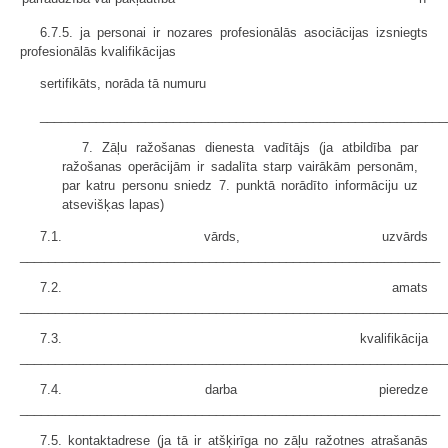
6.7.5. ja personai ir nozares profesionālās asociācijas izsniegts
profesionālās kvalifikācijas
sertifikāts, norāda tā numuru
__________________________________________________________
7. Zāļu ražošanas dienesta vadītājs (ja atbildība par
ražošanas operācijām ir sadalīta starp vairākām personām,
par katru personu sniedz 7. punktā norādīto informāciju uz
atsevišķas lapas)
7.1. vārds, uzvārds
____________________________________________________________
7.2. amats
_____________________________________________________________
7.3. kvalifikācija
_____________________________________________________________
7.4. darba pieredze
____________________________________________________________
7.5. kontaktadrese (ja tā ir atšķirīga no zāļu ražotnes atrašanās