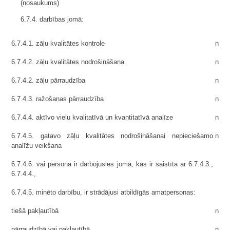
(nosaukums)
6.7.4. darbības jomā:
6.7.4.1. zāļu kvalitātes kontrole
n
6.7.4.2. zāļu kvalitātes nodrošināšana
n
6.7.4.2. zāļu pārraudzība
n
6.7.4.3. ražošanas pārraudzība
n
6.7.4.4. aktīvo vielu kvalitatīvā un kvantitatīvā analīze
n
6.7.4.5. gatavo zāļu kvalitātes nodrošināšanai nepieciešamo
n
analīžu veikšana
6.7.4.6. vai persona ir darbojusies jomā, kas ir saistīta ar 6.7.4.3.,
6.7.4.4.,
6.7.4.5. minēto darbību, ir strādājusi atbildīgās amatpersonas:
tiešā pakļautībā
n
pārraudzībā vai pakļautībā
n