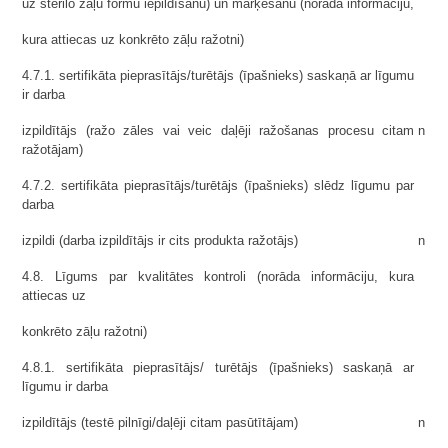
uz sterilo zāļu formu iepildīšanu) un marķēšanu (norāda informāciju,
kura attiecas uz konkrēto zāļu ražotni)
4.7.1. sertifikāta pieprasītājs/turētājs (īpašnieks) saskaņā ar līgumu
ir darba
izpildītājs (ražo zāles vai veic daļēji ražošanas procesu citam
n
ražotājam)
4.7.2. sertifikāta pieprasītājs/turētājs (īpašnieks) slēdz līgumu par
darba
izpildi (darba izpildītājs ir cits produkta ražotājs)
n
4.8. Līgums par kvalitātes kontroli (norāda informāciju, kura
attiecas uz
konkrēto zāļu ražotni)
4.8.1. sertifikāta pieprasītājs/ turētājs (īpašnieks) saskaņā ar
līgumu ir darba
izpildītājs (testē pilnīgi/daļēji citam pasūtītājam)
n