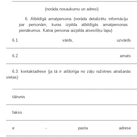
(norāda nosaukumu un adresi)
6. Atbildīgā amatpersona (norāda detalizētu informāciju
par personām, kuras izpilda atbildīgās amatpersonas
pienākumus. Katrai personai aizpilda atsevišķu lapu)
6.1. vārds, uzvārds
____________________________________________________________
6.2. amats
_____________________________________________________________
6.3. kontaktadrese (ja tā ir atšķirīga no zāļu ražotnes atrašanās
vietas)
__________________________________________________________
tālrunis
_____________________________________________________________
fakss
_____________________________________________________________
e - pasta adrese
_____________________________________________________________