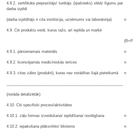
4.8.2. sertifikāta pieprasītājs/ turētājs (īpašnieks) slēdz līgumu par
darba izpildi
(darba izpildītājs ir cita institūcija, uzņēmums vai laboratorija)
n
4.9. Citi produktu veidi, kurus ražo, arī iepilda un marķē
(R+P
4.9.1. pārsienamais materiāls
n
4.9.2. licencējamās medicīniskās ierīces
n
4.9.3. citas zāles (produkti), kuras nav norādītas šajā pieteikumā
n
________________________________________________________
(norāda detalizētāk)
4.10. Citi specifiski procesi/aktivitātes
4.10.1. zāļu formas izveidošana/ iepildīšana/ noslēgšana
n
4.10.2. iepakošana plāksnītēs/ blisteros
n