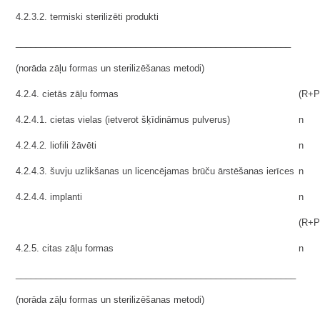
4.2.3.2. termiski sterilizēti produkti
_______________________________________________________
(norāda zāļu formas un sterilizēšanas metodi)
4.2.4. cietās zāļu formas
(R+P
4.2.4.1. cietas vielas (ietverot šķīdināmus pulverus)
n
.
4.2.4.2
liofili žāvēti
n
4.2.4.3. šuvju uzlikšanas un licencējamas brūču ārstēšanas ierīces
n
4.2.4.4. implanti
n
(R+P
4.2.5. citas zāļu formas
n
________________________________________________________
(norāda zāļu formas un sterilizēšanas metodi)