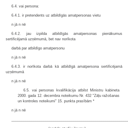
6.4. vai persona:
6.4.1. ir pretendents uz atbildīgās amatpersonas vietu
n jā n nē
6.4.2. jau izpilda atbildīgās amatpersonas pienākumus
sertificējamā uzņēmumā, bet nav norīkota
darbā par atbildīgo amatpersonu
n jā n nē
6.4.3. ir norīkota darbā kā atbildīgā amatpersona sertificējamā
uzņēmumā
n jā n nē
6.5. vai personas kvalifikācija atbilst Ministru kabineta
2000. gada 12. decembra noteikumu Nr. 432 "Zāļu ražošanas
un kontroles noteikumi" 15. punkta prasībām *
n jā n nē
__________________________________________________________