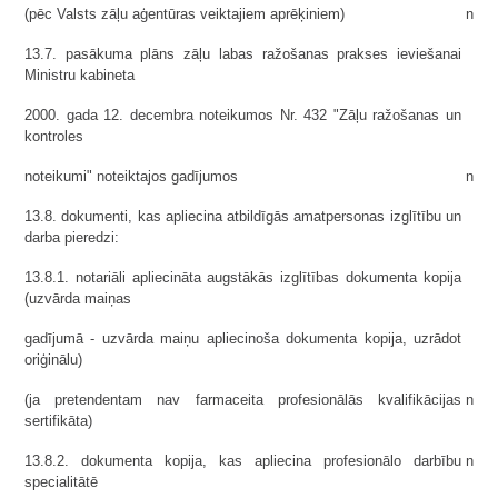
(pēc Valsts zāļu aģentūras veiktajiem aprēķiniem)
n
13.7. pasākuma plāns zāļu labas ražošanas prakses ieviešanai
Ministru kabineta
2000. gada 12. decembra noteikumos Nr. 432 "Zāļu ražošanas un
kontroles
noteikumi" noteiktajos gadījumos
n
13.8. dokumenti, kas apliecina atbildīgās amatpersonas izglītību un
darba pieredzi:
13.8.1. notariāli apliecināta augstākās izglītības dokumenta kopija
(uzvārda maiņas
gadījumā - uzvārda maiņu apliecinoša dokumenta kopija, uzrādot
oriģinālu)
(ja pretendentam nav farmaceita profesionālās kvalifikācijas
n
sertifikāta)
13.8.2. dokumenta kopija, kas apliecina profesionālo darbību
n
specialitātē