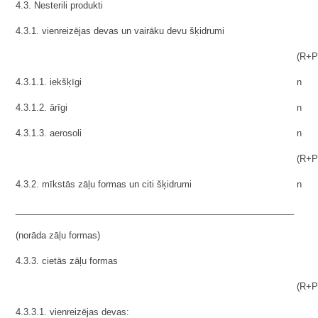
4.3. Nesterili produkti
4.3.1. vienreizējas devas un vairāku devu šķidrumi
(R+P
4.3.1.1. iekšķīgi
n
4.3.1.2. ārīgi
n
4.3.1.3. aerosoli
n
(R+P
4.3.2. mīkstās zāļu formas un citi šķidrumi
n
________________________________________________________
(norāda zāļu formas)
4.3.3. cietās zāļu formas
(R+P
4.3.3.1. vienreizējas devas: