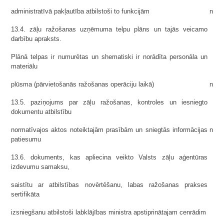
administratīvā pakļautība atbilstoši to funkcijām
n
13.4. zāļu ražošanas uzņēmuma telpu plāns un tajās veicamo
darbību apraksts.
Plānā telpas ir numurētas un shematiski ir norādīta personāla un
materiālu
plūsma (pārvietošanās ražošanas operāciju laikā)
n
13.5. paziņojums par zāļu ražošanas, kontroles un iesniegto
dokumentu atbilstību
normatīvajos aktos noteiktajām prasībām un sniegtās informācijas
n
patiesumu
13.6. dokuments, kas apliecina veikto Valsts zāļu aģentūras
izdevumu samaksu,
saistītu ar atbilstības novērtēšanu, labas ražošanas prakses
sertifikāta
izsniegšanu atbilstoši labklājības ministra apstiprinātajam cenrādim