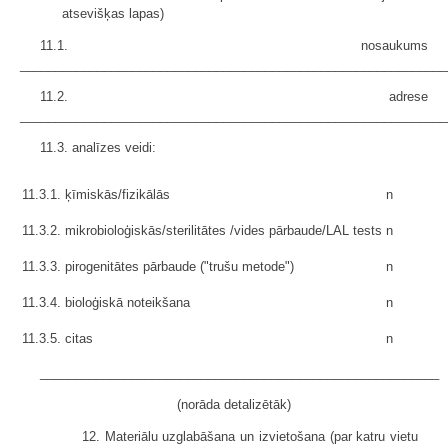
atsevišķas lapas)
11.1. nosaukums
_____________________________________________________________
11.2. adrese
_____________________________________________________________
11.3. analīzes veidi:
11.3.1. ķīmiskās/fizikālās
n
11.3.2. mikrobioloģiskās/sterilitātes /vides pārbaude/LAL tests
n
11.3.3. pirogenitātes pārbaude ("trušu metode")
n
11.3.4. bioloģiskā noteikšana
n
11.3.5. citas
n
_________________________________________________________
(norāda detalizētāk)
12. Materiālu uzglabāšana un izvietošana (par katru vietu