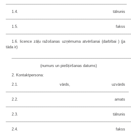
___________________________________________________________
1.4. tālrunis
_____________________________________________________________
1.5. fakss
_____________________________________________________________
1.6. licence zāļu ražošanas uzņēmuma atvēršanai (darbībai ) (ja
tāda ir)
__________________________________________________________
(numurs un piešķiršanas datums)
2. Kontaktpersona:
2.1. vārds, uzvārds
____________________________________________________________
2.2. amats
_____________________________________________________________
2.3. tālrunis
_____________________________________________________________
2.4. fakss