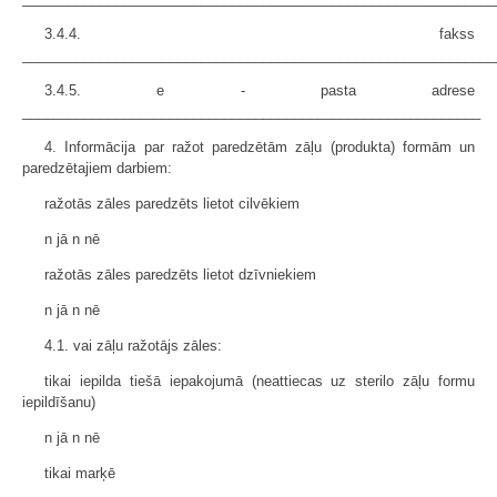
3.4.4. fakss
_____________________________________________________________
3.4.5. e - pasta adrese
___________________________________________________________
4. Informācija par ražot paredzētām zāļu (produkta) formām un
paredzētajiem darbiem:
ražotās zāles paredzēts lietot cilvēkiem
n jā n nē
ražotās zāles paredzēts lietot dzīvniekiem
n jā n nē
4.1. vai zāļu ražotājs zāles:
tikai iepilda tiešā iepakojumā (neattiecas uz sterilo zāļu formu
iepildīšanu)
n jā n nē
tikai marķē