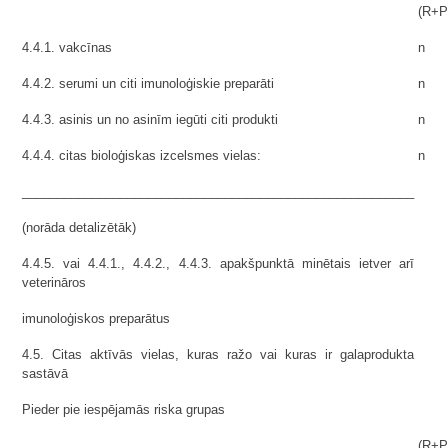
(R+P
4.4.1. vakcīnas
n
4.4.2. serumi un citi imunoloģiskie preparāti
n
4.4.3. asinis un no asinīm iegūti citi produkti
n
4.4.4. citas bioloģiskas izcelsmes vielas:
n
________________________________________________________
(norāda detalizētāk)
4.4.5. vai 4.4.1., 4.4.2., 4.4.3. apakšpunktā minētais ietver arī
veterināros
imunoloģiskos preparātus
4.5. Citas aktīvās vielas, kuras ražo vai kuras ir galaprodukta
sastāvā
Pieder pie iespējamās riska grupas
(R+P