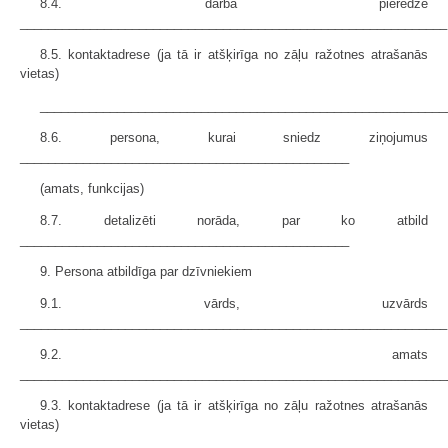
8.4. darba pieredze
_____________________________________________________________
8.5. kontaktadrese (ja tā ir atšķirīga no zāļu ražotnes atrašanās
vietas)
__________________________________________________________
8.6. persona, kurai sniedz ziņojumus
_______________________________________________
(amats, funkcijas)
8.7. detalizēti norāda, par ko atbild
_______________________________________________
9. Persona atbildīga par dzīvniekiem
9.1. vārds, uzvārds
_____________________________________________________________
9.2. amats
_____________________________________________________________
9.3. kontaktadrese (ja tā ir atšķirīga no zāļu ražotnes atrašanās
vietas)