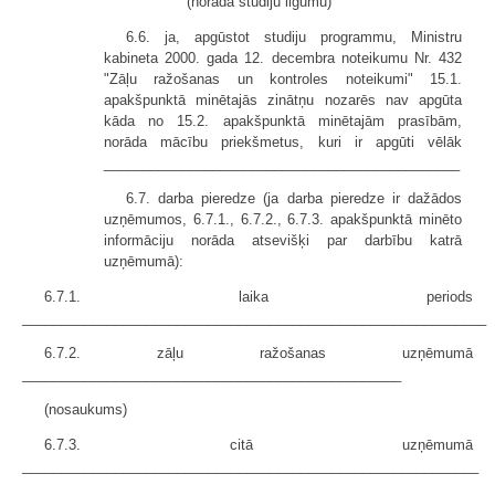
(norāda studiju ilgumu)
6.6. ja, apgūstot studiju programmu, Ministru
kabineta 2000. gada 12. decembra noteikumu Nr. 432
"Zāļu ražošanas un kontroles noteikumi" 15.1.
apakšpunktā minētajās zinātņu nozarēs nav apgūta
kāda no 15.2. apakšpunktā minētajām prasībām,
norāda mācību priekšmetus, kuri ir apgūti vēlāk
______________________________________________
6.7. darba pieredze (ja darba pieredze ir dažādos
uzņēmumos, 6.7.1., 6.7.2., 6.7.3. apakšpunktā minēto
informāciju norāda atsevišķi par darbību katrā
uzņēmumā):
6.7.1. laika periods
____________________________________________________________
6.7.2. zāļu ražošanas uzņēmumā
_________________________________________________
(nosaukums)
6.7.3. citā uzņēmumā
___________________________________________________________