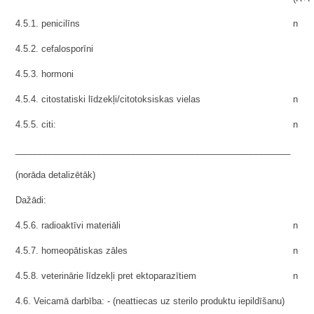
4.5.1. penicilīns
n
4.5.2. cefalosporīni
4.5.3. hormoni
4.5.4. citostatiski līdzekļi/citotoksiskas vielas
n
4.5.5. citi:
n
________________________________________________________
(norāda detalizētāk)
Dažādi:
4.5.6. radioaktīvi materiāli
n
4.5.7. homeopātiskas zāles
n
4.5.8. veterinārie līdzekļi pret ektoparazītiem
n
4.6. Veicamā darbība: - (neattiecas uz sterilo produktu iepildīšanu)