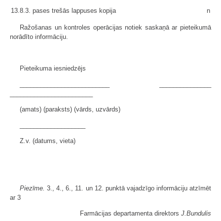
13.8.3. pases trešās lappuses kopija
n
Ražošanas un kontroles operācijas notiek saskaņā ar pieteikumā
norādīto informāciju.
Pieteikuma iesniedzējs
__________________________ _______________
________________________
(amats) (paraksts) (vārds, uzvārds)
___________________
Z.v. (datums, vieta)
Piezīme.
3., 4., 6., 11. un 12. punktā vajadzīgo informāciju atzīmēt
ar 3
Farmācijas departamenta direktors
J.Bundulis