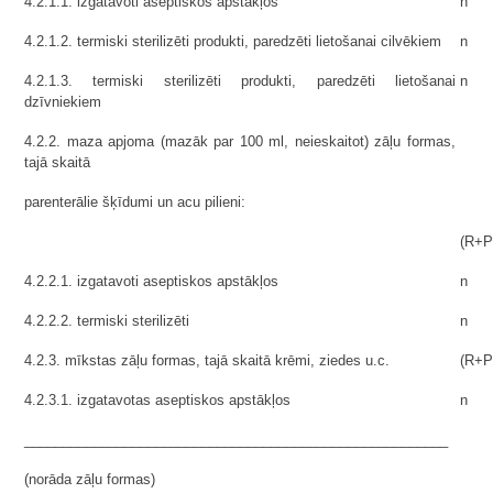
4.2.1.1. izgatavoti aseptiskos apstākļos
n
4.2.1.2. termiski sterilizēti produkti, paredzēti lietošanai cilvēkiem
n
4.2.1.3. termiski sterilizēti produkti, paredzēti lietošanai
n
dzīvniekiem
4.2.2. maza apjoma (mazāk par 100 ml, neieskaitot) zāļu formas,
tajā skaitā
parenterālie šķīdumi un acu pilieni:
(R+P
4.2.2.1. izgatavoti aseptiskos apstākļos
n
4.2.2.2. termiski sterilizēti
n
4.2.3. mīkstas zāļu formas, tajā skaitā krēmi, ziedes u.c.
(R+P
4.2.3.1. izgatavotas aseptiskos apstākļos
n
_______________________________________________________
(norāda zāļu formas)