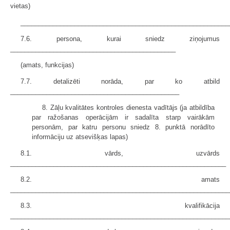
vietas)
__________________________________________________________
7.6. persona, kurai sniedz ziņojumus
______________________________________________
(amats, funkcijas)
7.7. detalizēti norāda, par ko atbild
_______________________________________________
8. Zāļu kvalitātes kontroles dienesta vadītājs (ja atbildība
par ražošanas operācijām ir sadalīta starp vairākām
personām, par katru personu sniedz 8. punktā norādīto
informāciju uz atsevišķas lapas)
8.1. vārds, uzvārds
____________________________________________________________
8.2. amats
_____________________________________________________________
8.3. kvalifikācija
_____________________________________________________________