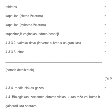
tabletes
n
kapsulas (cietās želatīna)
n
kapsulas (mīkstās želatīna)
n
supozitoriji/ vaginālās lodītes/pesāriji
n
4.3.3.2. vairāku devu (ietverot pulverus un granulas)
n
4.3.3.3. citas
n
_______________________________________________________
(norāda detalizētāk)
(R+P
4.3.4. medicīniskās gāzes
n
4.4. Bioloģiskas izcelsmes aktīvās vielas, kuras ražo vai kuras ir
galaprodukta sastāvā