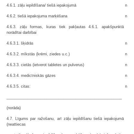
4.6.1. zāļu iepildīšana/ tiešā iepakojumā
n
4.6.2. tiešā iepakojuma marķēšana
n
4.6.3. zāļu formas, kuras tiek pakļautas 4.6.1. apakšpunktā
norādītai darbībai
4.6.3.1. šķidrās
n
4.6.3.2. mīkstās (krēmi, ziedes u.c.)
n
4.6.3.3. cietās (ietverot tabletes un pulverus)
n
4.6.3.4. medicīniskās gāzes
n
4.6.3.5. citas:
n
_______________________________________________________
(norāda)
4.7. Līgums par ražošanu, arī zāļu iepildīšanu tiešā iepakojumā
(neattiecas