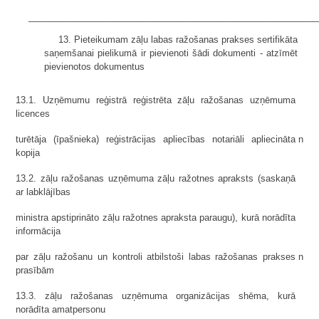
__________________________________________________________
13. Pieteikumam zāļu labas ražošanas prakses sertifikāta
saņemšanai pielikumā ir pievienoti šādi dokumenti - atzīmēt
pievienotos dokumentus
13.1. Uzņēmumu reģistrā reģistrēta zāļu ražošanas uzņēmuma
licences
turētāja (īpašnieka) reģistrācijas apliecības notariāli apliecināta
n
kopija
13.2. zāļu ražošanas uzņēmuma zāļu ražotnes apraksts (saskaņā
ar labklājības
ministra apstiprināto zāļu ražotnes apraksta paraugu), kurā norādīta
informācija
par zāļu ražošanu un kontroli atbilstoši labas ražošanas prakses
n
prasībām
13.3. zāļu ražošanas uzņēmuma organizācijas shēma, kurā
norādīta amatpersonu