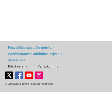
Pašvaldību saistošie noteikumi
Administratīvās atbildības ceļvedis
Apmācības
Pilnā versija
Par Likumi.lv
© Oficiālais izdevējs "Latvijas Vēstnesis"