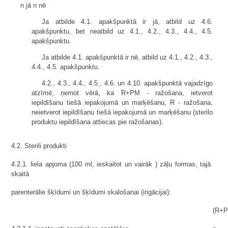
n jā n nē
Ja atbilde 4.1. apakšpunktā ir jā, atbild uz 4.6.
apakšpunktu, bet neatbild uz 4.1., 4.2., 4.3., 4.4., 4.5.
apakšpunktu.
Ja atbilde 4.1. apakšpunktā ir nē, atbild uz 4.1., 4.2., 4.3.,
4.4., 4.5. apakšpunktu.
4.2., 4.3., 4.4., 4.5., 4.6. un 4.10. apakšpunktā vajadzīgo
atzīmē, ņemot vērā, ka R+PM - ražošana, ietverot
iepildīšanu tiešā iepakojumā un marķēšanu, R - ražošana,
neietverot iepildīšanu tiešā iepakojumā un marķēšanu (sterilo
produktu iepildīšana attiecas pie ražošanas).
4.2. Sterili produkti
4.2.1. liela apjoma (100 ml, ieskaitot un vairāk ) zāļu formas, tajā
skaitā
parenterālie šķīdumi un šķīdumi skalošanai (irigācijai):
(R+P