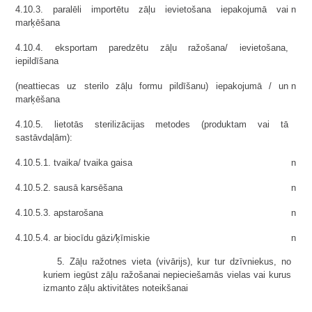
4.10.3. paralēli importētu zāļu ievietošana iepakojumā vai
n
marķēšana
4.10.4. eksportam paredzētu zāļu ražošana/ ievietošana,
iepildīšana
(neattiecas uz sterilo zāļu formu pildīšanu) iepakojumā / un
n
marķēšana
4.10.5. lietotās sterilizācijas metodes (produktam vai tā
sastāvdaļām):
4.10.5.1. tvaika/ tvaika gaisa
n
4.10.5.2. sausā karsēšana
n
4.10.5.3. apstarošana
n
/
4.10.5.4. ar biocīdu gāzi
ķīmiskie
n
5. Zāļu ražotnes vieta (vivārijs), kur tur dzīvniekus, no
kuriem iegūst zāļu ražošanai nepieciešamās vielas vai kurus
izmanto zāļu aktivitātes noteikšanai
__________________________________________________________