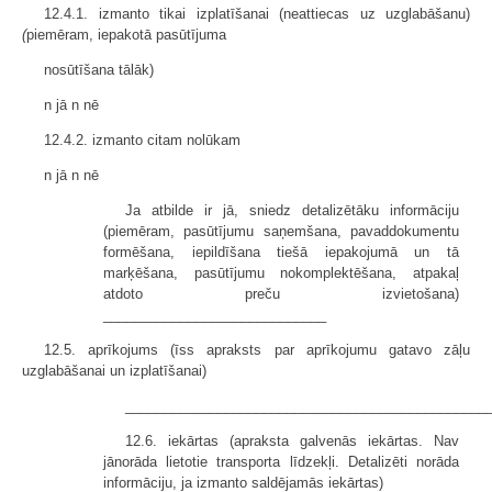
12.4.1. izmanto tikai izplatīšanai (neattiecas uz uzglabāšanu)
(
piemēram, iepakotā pasūtījuma
nosūtīšana tālāk)
n jā n nē
12.4.2. izmanto citam nolūkam
n jā n nē
Ja atbilde ir jā, sniedz detalizētāku informāciju
(piemēram, pasūtījumu saņemšana, pavaddokumentu
formēšana, iepildīšana tiešā iepakojumā un tā
marķēšana, pasūtījumu nokomplektēšana, atpakaļ
atdoto preču izvietošana)
_____________________________
12.5. aprīkojums (īss apraksts par aprīkojumu gatavo zāļu
uzglabāšanai un izplatīšanai)
_______________________________________________
12.6. iekārtas (apraksta galvenās iekārtas. Nav
jānorāda lietotie transporta līdzekļi. Detalizēti norāda
informāciju, ja izmanto saldējamās iekārtas)