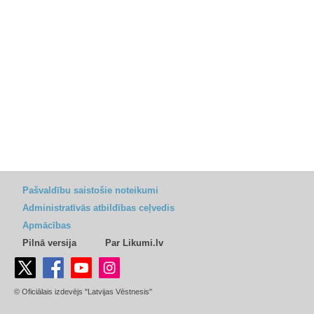
Pašvaldību saistošie noteikumi
Administratīvās atbildības ceļvedis
Apmācības
Pilnā versija
Par Likumi.lv
© Oficiālais izdevējs "Latvijas Vēstnesis"