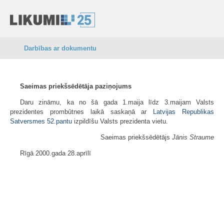
Darbības ar dokumentu
Saeimas priekšsēdētāja paziņojums
Daru zināmu, ka no šā gada 1.maija līdz 3.maijam Valsts
prezidentes prombūtnes laikā saskaņā ar
Latvijas Republikas
Satversmes
52.pantu
izpildīšu Valsts prezidenta vietu.
Saeimas priekšsēdētājs
Jānis Straume
Rīgā 2000.gada 28.aprīlī