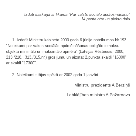
Izdoti saskaņā ar likuma "Par valsts sociālo apdrošināšanu"
14.panta otro un piekto daļu
1. Izdarīt Ministru kabineta 2000.gada 6.jūnija noteikumos Nr.193
"Noteikumi par valsts sociālās apdrošināšanas obligāto iemaksu
objekta minimālo un maksimālo apmēru" (Latvijas Vēstnesis, 2000,
213./218., 313./315.nr.) grozījumu un aizstāt 2.punktā skaitli "16000"
ar skaitli "17300".
2. Noteikumi stājas spēkā ar 2002.gada 1.janvāri.
Ministru prezidents A.Bērziņš
Labklājības ministrs A.Požarnovs