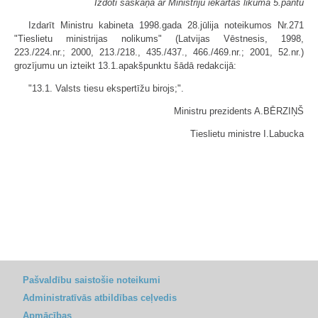
Izdoti saskaņā ar Ministriju iekārtas likuma 5.pantu
Izdarīt Ministru kabineta 1998.gada 28.jūlija noteikumos Nr.271
"Tieslietu ministrijas nolikums" (Latvijas Vēstnesis, 1998,
223./224.nr.; 2000, 213./218., 435./437., 466./469.nr.; 2001, 52.nr.)
grozījumu un izteikt 13.1.apakšpunktu šādā redakcijā:
"13.1. Valsts tiesu ekspertīžu birojs;".
Ministru prezidents A.BĒRZIŅŠ
Tieslietu ministre I.Labucka
Pašvaldību saistošie noteikumi
Administratīvās atbildības ceļvedis
Apmācības