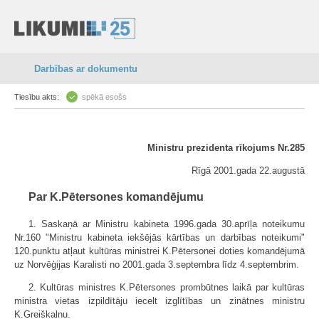
Darbības ar dokumentu
Tiesību akts:
spēkā esošs
Ministru prezidenta rīkojums Nr.285
Rīgā 2001.gada 22.augustā
Par K.Pētersones komandējumu
1. Saskaņā ar Ministru kabineta 1996.gada 30.aprīļa noteikumu
Nr.160 "Ministru kabineta iekšējās kārtības un darbības noteikumi"
120.punktu atļaut kultūras ministrei K.Pētersonei doties komandējumā
uz Norvēģijas Karalisti no 2001.gada 3.septembra līdz 4.septembrim.
2. Kultūras ministres K.Pētersones prombūtnes laikā par kultūras
ministra vietas izpildītāju iecelt izglītības un zinātnes ministru
K.Greiškalnu.