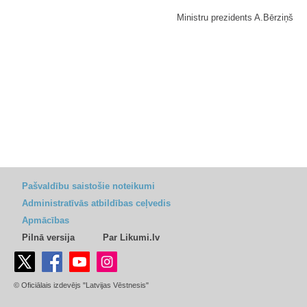
Ministru prezidents A.Bērziņš
Pašvaldību saistošie noteikumi
Administratīvās atbildības ceļvedis
Apmācības
Pilnā versija
Par Likumi.lv
© Oficiālais izdevējs "Latvijas Vēstnesis"