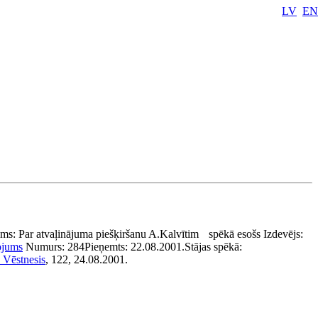
LV
EN
ums:
Par atvaļinājuma piešķiršanu A.Kalvītim
spēkā esošs
Izdevējs:
ojums
Numurs:
284
Pieņemts:
22.08.2001.
Stājas spēkā:
s Vēstnesis
, 122, 24.08.2001.