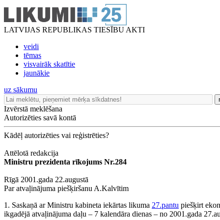
LATVIJAS REPUBLIKAS TIESĪBU AKTI
veidi
tēmas
visvairāk skatītie
jaunākie
uz sākumu
Izvērstā meklēšana
Autorizēties savā kontā
Kādēļ autorizēties vai reģistrēties?
Attēlotā redakcija
Ministru prezidenta rīkojums Nr.284
Rīgā 2001.gada 22.augustā
Par atvaļinājuma piešķiršanu A.Kalvītim
1. Saskaņā ar Ministru kabineta iekārtas likuma
27.pantu
piešķirt eko
ikgadējā atvaļinājuma daļu – 7 kalendāra dienas – no 2001.gada 27.a