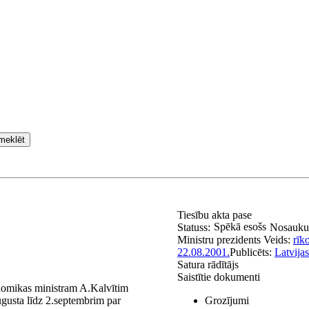
meklēt
Tiesību akta pase
Spēkā esošs
Statuss:
Nosauk
Ministru prezidents
Veids:
rīk
22.08.2001.
Publicēts:
Latvija
Satura rādītājs
Saistītie dokumenti
nomikas ministram A.Kalvītim
ugusta līdz 2.septembrim par
Grozījumi