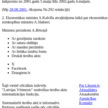
laikposmu no 2001.gada 5.maija līdz 2002.gada 4.maijam.
(Mp
28.08.2001.
rīkojuma Nr.292 redakcijā)
2. Ekonomikas ministra A.Kalvīša atvaļinājuma laikā par ekonomikas mi
zemkopības ministru A.Slakteri.
Ministru prezidents A.Bērziņš
Ar grozījumu sarakstu
Ar satura rādītāju
Ar manām piezīmēm
Ar lielāka izmēra fontu
Drukāt tiesību aktu
X
Facebook
Draugiem.lv
Šajā vietnē oficiālais izdevējs
Par Likumi.lv
"Latvijas Vēstnesis" nodrošina tiesību aktu
Aktualitātes
sistematizācijas funkciju.
Atsauksmēm
Apmācības
Sistematizēti tiesību akti ir informatīvi.
Kontakti
Pretrunu gadījumā vadās pēc oficiālās