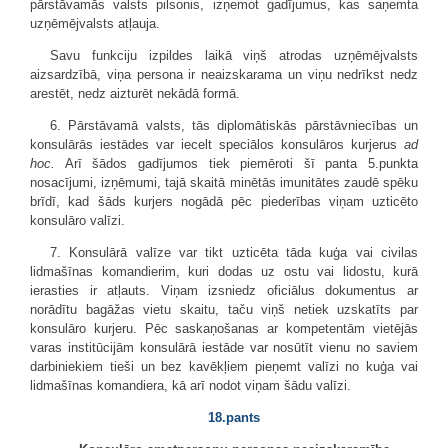
pārstāvamās valsts pilsonis, izņemot gadījumus, kas saņemta
uzņēmējvalsts atļauja.
Savu funkciju izpildes laikā viņš atrodas uzņēmējvalsts
aizsardzībā, viņa persona ir neaizskarama un viņu nedrīkst nedz
arestēt, nedz aizturēt nekādā formā.
6. Pārstāvamā valsts, tās diplomātiskās pārstāvniecības un
konsulārās iestādes var iecelt speciālos konsulāros kurjerus
ad
hoc.
Arī šādos gadījumos tiek piemēroti šī panta 5.punkta
nosacījumi, izņēmumi, tajā skaitā minētās imunitātes zaudē spēku
brīdī, kad šāds kurjers nogādā pēc piederības viņam uzticēto
konsulāro valīzi.
7. Konsulārā valīze var tikt uzticēta tāda kuģa vai civilas
lidmašīnas komandierim, kuri dodas uz ostu vai lidostu, kurā
ierasties ir atļauts. Viņam izsniedz oficiālus dokumentus ar
norādītu bagāžas vietu skaitu, taču viņš netiek uzskatīts par
konsulāro kurjeru. Pēc saskaņošanas ar kompetentām vietējās
varas institūcijām konsulārā iestāde var nosūtīt vienu no saviem
darbiniekiem tieši un bez kavēkļiem pieņemt valīzi no kuģa vai
lidmašīnas komandiera, kā arī nodot viņam šādu valīzi.
18.pants