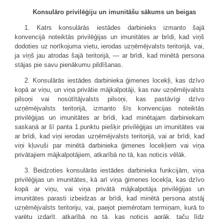
Konsulāro privilēģiju un imunitāšu sākums un beigas
1. Katrs konsulārās iestādes darbinieks izmanto šajā
konvencijā noteiktās privilēģijas un imunitātes ar brīdi, kad viņš
dodoties uz norīkojuma vietu, ierodas uzņēmējvalsts teritorijā, vai,
ja viņš jau atrodas šajā teritorijā, — ar brīdi, kad minētā persona
stājas pie savu pienākumu pildīšanas.
2. Konsulārās iestādes darbinieka ģimenes locekļi, kas dzīvo
kopā ar viņu, un viņa privātie mājkalpotāji, kas nav uzņēmējvalsts
pilsoņi vai nosūtītājvalsts pilsoņi, kas pastāvīgi dzīvo
uzņēmējvalsts teritorijā, izmanto šīs konvencijas noteiktās
privilēģijas un imunitātes ar brīdi, kad minētajam darbiniekam
saskaņā ar šī panta 1.punktu piešķir privilēģijas un imunitātes vai
ar brīdi, kad viņi ierodas uzņēmējvalsts teritorijā, vai ar brīdi, kad
viņi kļuvuši par minētā darbinieka ģimenes locekļiem vai viņa
privātajiem mājkalpotājiem, atkarībā no tā, kas noticis vēlāk.
3. Beidzoties konsulārās iestādes darbinieka funkcijām, viņa
privilēģijas un imunitātes, kā arī viņa ģimenes locekļa, kas dzīvo
kopā ar viņu, vai viņa privātā mājkalpotāja privilēģijas un
imunitātes parasti izbeidzas ar brīdi, kad minētā persona atstāj
uzņēmējvalsts teritoriju, vai, paejot piemērotam termiņam, kurā to
varētu izdarīt, atkarībā no tā, kas noticis agrāk, taču līdz