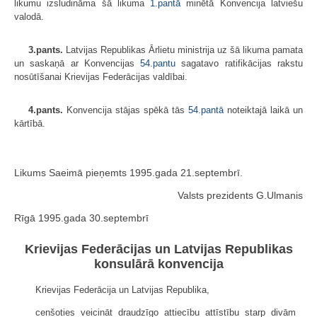
likumu izsludināma šā likuma
1.pantā
minētā Konvencija latviešu
valodā.
3.pants.
Latvijas Republikas Ārlietu ministrija uz šā likuma pamata
un saskaņā ar Konvencijas
54.pantu
sagatavo ratifikācijas rakstu
nosūtīšanai Krievijas Federācijas valdībai.
4.pants.
Konvencija stājas spēkā tās
54.pantā
noteiktajā laikā un
kārtībā.
Likums Saeimā pieņemts 1995.gada 21.septembrī.
Valsts prezidents G.Ulmanis
Rīgā 1995.gada 30.septembrī
Krievijas Federācijas un Latvijas Republikas
konsulārā konvencija
Krievijas Federācija un Latvijas Republika,
cenšoties veicināt draudzīgo attiecību attīstību starp divām