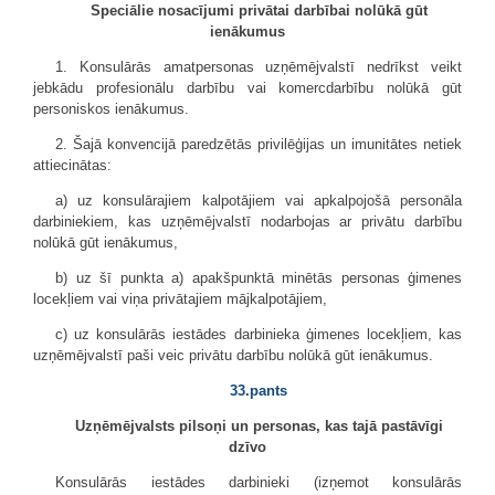
Speciālie nosacījumi privātai darbībai nolūkā gūt
ienākumus
1. Konsulārās amatpersonas uzņēmējvalstī nedrīkst veikt
jebkādu profesionālu darbību vai komercdarbību nolūkā gūt
personiskos ienākumus.
2. Šajā konvencijā paredzētās privilēģijas un imunitātes netiek
attiecinātas:
a) uz konsulārajiem kalpotājiem vai apkalpojošā personāla
darbiniekiem, kas uzņēmējvalstī nodarbojas ar privātu darbību
nolūkā gūt ienākumus,
b) uz šī punkta a) apakšpunktā minētās personas ģimenes
locekļiem vai viņa privātajiem mājkalpotājiem,
c) uz konsulārās iestādes darbinieka ģimenes locekļiem, kas
uzņēmējvalstī paši veic privātu darbību nolūkā gūt ienākumus.
33.pants
Uzņēmējvalsts pilsoņi un personas, kas tajā pastāvīgi
dzīvo
Konsulārās iestādes darbinieki (izņemot konsulārās