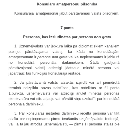
Konsulāro amatpersonu pilsonība
Konsulārajai amatpersonai jābūt pārstāvamās valsts pilsoņiem.
7.pants
Personas, kas izsludinātas par
persona non grata
1. Uzņēmējvalsts var jebkurā laikā pa diplomātiskiem kanāliem
paziņot pārstāvajamai valstij, ka kāda no konsulārajām
amatpersonām ir
persona non grata
vai ka nepieņemams ir jebkurš
no konsulārā personāla darbiniekiem. Šādā gadījumā
pārstāvajamai valstij attiecīgi jāatsauc minētā persona vai
jāpārtrauc tās funkcijas konsulārajā iestādē.
2. Ja pārstāvamā valsts atsakās izpildīt vai arī piemērotā
termiņā neizpilda savas saistības, kas noteiktas ar šī panta
1.punktu, uzņēmējvalsts var attiecīgi anulēt minētās personas
eksekvatūru vai citu atļauju vai pārstāt viņu uzskatīt par konsulārā
personāla darbinieku.
3. Par konsulārās iestādes darbinieku iecelta persona var tikt
atzīta par nepieņemamu pirms ierašanās uzņēmējvalsts teritorijā,
vai, ja tā jau atrodas uzņēmējvalstī, — pirms šī persona stājas pie