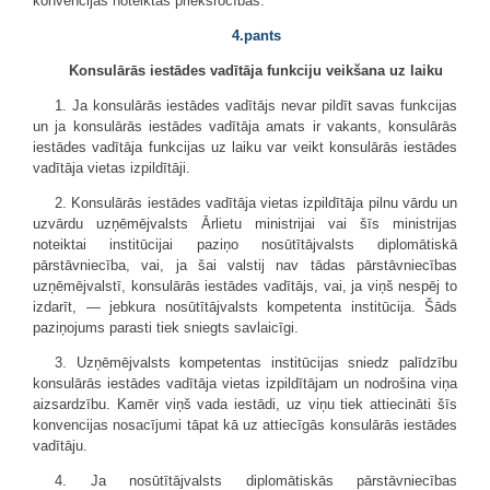
konvencijas noteiktās priekšrocības.
4.pants
Konsulārās iestādes vadītāja funkciju veikšana uz laiku
1. Ja konsulārās iestādes vadītājs nevar pildīt savas funkcijas
un ja konsulārās iestādes vadītāja amats ir vakants, konsulārās
iestādes vadītāja funkcijas uz laiku var veikt konsulārās iestādes
vadītāja vietas izpildītāji.
2. Konsulārās iestādes vadītāja vietas izpildītāja pilnu vārdu un
uzvārdu uzņēmējvalsts Ārlietu ministrijai vai šīs ministrijas
noteiktai institūcijai paziņo nosūtītājvalsts diplomātiskā
pārstāvniecība, vai, ja šai valstij nav tādas pārstāvniecības
uzņēmējvalstī, konsulārās iestādes vadītājs, vai, ja viņš nespēj to
izdarīt, — jebkura nosūtītājvalsts kompetenta institūcija. Šāds
paziņojums parasti tiek sniegts savlaicīgi.
3. Uzņēmējvalsts kompetentas institūcijas sniedz palīdzību
konsulārās iestādes vadītāja vietas izpildītājam un nodrošina viņa
aizsardzību. Kamēr viņš vada iestādi, uz viņu tiek attiecināti šīs
konvencijas nosacījumi tāpat kā uz attiecīgās konsulārās iestādes
vadītāju.
4. Ja nosūtītājvalsts diplomātiskās pārstāvniecības