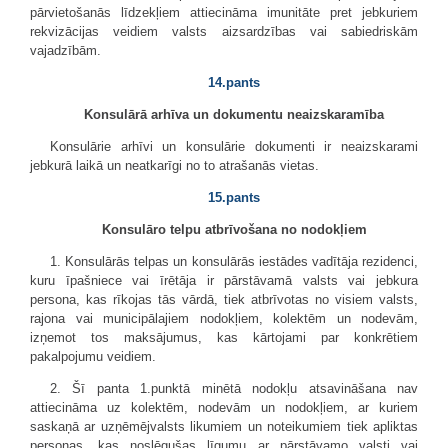
pārvietošanās līdzekļiem attiecināma imunitāte pret jebkuriem
rekvizācijas veidiem valsts aizsardzības vai sabiedriskām
vajadzībām.
14.pants
Konsulārā arhīva un dokumentu neaizskaramība
Konsulārie arhīvi un konsulārie dokumenti ir neaizskarami
jebkurā laikā un neatkarīgi no to atrašanās vietas.
15.pants
Konsulāro telpu atbrīvošana no nodokļiem
1. Konsulārās telpas un konsulārās iestādes vadītāja rezidenci,
kuru īpašniece vai īrētāja ir pārstāvamā valsts vai jebkura
persona, kas rīkojas tās vārdā, tiek atbrīvotas no visiem valsts,
rajona vai municipālajiem nodokļiem, kolektēm un nodevām,
izņemot tos maksājumus, kas kārtojami par konkrētiem
pakalpojumu veidiem.
2. Šī panta 1.punktā minētā nodokļu atsavināšana nav
attiecināma uz kolektēm, nodevām un nodokļiem, ar kuriem
saskaņā ar uzņēmējvalsts likumiem un noteikumiem tiek apliktas
personas, kas noslēgušas līgumu ar pārstāvamo valsti vai