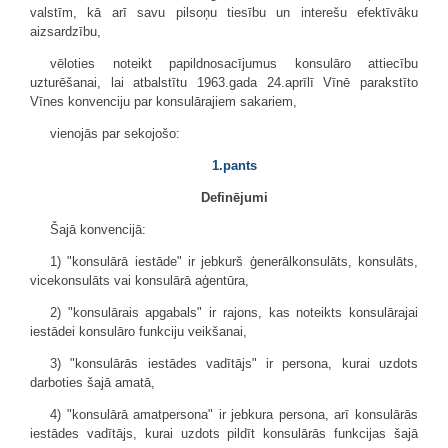
valstīm, kā arī savu pilsoņu tiesību un interešu efektīvāku
aizsardzību,
vēloties noteikt papildnosacījumus konsulāro attiecību
uzturēšanai, lai atbalstītu 1963.gada 24.aprīlī Vīnē parakstīto
Vīnes konvenciju par konsulārajiem sakariem,
vienojās par sekojošo:
1.pants
Definējumi
Šajā konvencijā:
1) "konsulārā iestāde" ir jebkurš ģenerālkonsulāts, konsulāts,
vicekonsulāts vai konsulārā aģentūra,
2) "konsulārais apgabals" ir rajons, kas noteikts konsulārajai
iestādei konsulāro funkciju veikšanai,
3) "konsulārās iestādes vadītājs" ir persona, kurai uzdots
darboties šajā amatā,
4) "konsulārā amatpersona" ir jebkura persona, arī konsulārās
iestādes vadītājs, kurai uzdots pildīt konsulārās funkcijas šajā