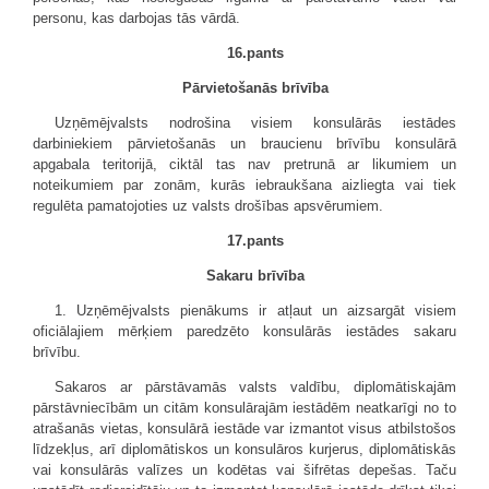
personu, kas darbojas tās vārdā.
16.pants
Pārvietošanās brīvība
Uzņēmējvalsts nodrošina visiem konsulārās iestādes
darbiniekiem pārvietošanās un braucienu brīvību konsulārā
apgabala teritorijā, ciktāl tas nav pretrunā ar likumiem un
noteikumiem par zonām, kurās iebraukšana aizliegta vai tiek
regulēta pamatojoties uz valsts drošības apsvērumiem.
17.pants
Sakaru brīvība
1. Uzņēmējvalsts pienākums ir atļaut un aizsargāt visiem
oficiālajiem mērķiem paredzēto konsulārās iestādes sakaru
brīvību.
Sakaros ar pārstāvamās valsts valdību, diplomātiskajām
pārstāvniecībām un citām konsulārajām iestādēm neatkarīgi no to
atrašanās vietas, konsulārā iestāde var izmantot visus atbilstošos
līdzekļus, arī diplomātiskos un konsulāros kurjerus, diplomātiskās
vai konsulārās valīzes un kodētas vai šifrētas depešas. Taču