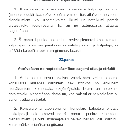
uzturēšanās atļaujas saņemšanas
1. Konsulārās amatpersonas, konsulārie kalpotāji un viņu
ģimenes locekļi, kas dzīvo kopā ar viņiem, tiek atbrīvots no visiem
pienākumiem, ko uzņēmējvalsts likumi un noteikumi paredz
ārvalstnieku reģistrēšanai, kā arī no uzturēšanās atļaujas
saņemšanas.
2. Šī panta 1.punkta nosacījumi netiek piemēroti konsulārajam
kalpotājam, kurš nav pārstāvamās valsts pastāvīgs kalpotājs, kā
arī šāda kalpotāja jebkuram ģimenes loceklim.
23.pants
Atbrīvošana no nepieciešamības saņemt atļauju strādāt
1. Attiecībā uz nosūtītājvalsts vajadzībām veicamo darbu
konsulārās iestādes darbinieki tiek atbrīvoti no jebkuriem
pienākumiem, ko nosaka uzņēmējvalsts likumi un noteikumi
ārvalstnieku pieņemšanai darbā un, kas saistīti ar nepieciešamību
saņemt atļauju strādāt.
2. Konsulāro amatpersonu un konsulāro kalpotāju privātie
mājkalpotāji tiek atbrīvoti no šī panta 1.punktā minētajiem
pienākumiem, ja viņi uzņēmējvalstī neveic nekādu citu darbību,
kuras mērķis ir ienākumu gūšana.