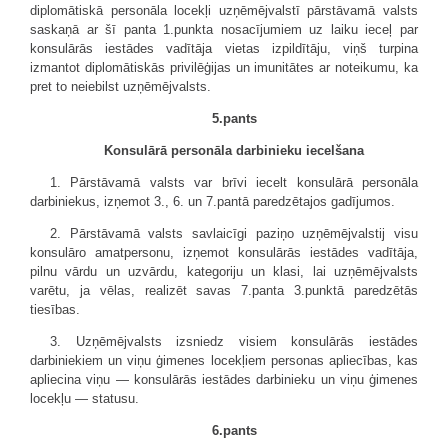
diplomātiskā personāla locekļi uzņēmējvalstī pārstāvamā valsts
saskaņā ar šī panta 1.punkta nosacījumiem uz laiku ieceļ par
konsulārās iestādes vadītāja vietas izpildītāju, viņš turpina
izmantot diplomātiskās privilēģijas un imunitātes ar noteikumu, ka
pret to neiebilst uzņēmējvalsts.
5.pants
Konsulārā personāla darbinieku iecelšana
1. Pārstāvamā valsts var brīvi iecelt konsulārā personāla
darbiniekus, izņemot 3., 6. un 7.pantā paredzētajos gadījumos.
2. Pārstāvamā valsts savlaicīgi paziņo uzņēmējvalstij visu
konsulāro amatpersonu, izņemot konsulārās iestādes vadītāja,
pilnu vārdu un uzvārdu, kategoriju un klasi, lai uzņēmējvalsts
varētu, ja vēlas, realizēt savas 7.panta 3.punktā paredzētās
tiesības.
3. Uzņēmējvalsts izsniedz visiem konsulārās iestādes
darbiniekiem un viņu ģimenes locekļiem personas apliecības, kas
apliecina viņu — konsulārās iestādes darbinieku un viņu ģimenes
locekļu — statusu.
6.pants