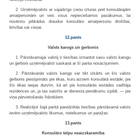
2. Uzņēmējvalsts ar vajadzīgo cieņu izturas pret konsulārajām
amatpersonām un veic visus nepieciešamos pasākumus, lai
novērstu jebkādus draudus konsulāro amatpersonu drošībai,
brīvībai vai cieņai.
12.pants
Valsts karogs un ģerbonis
1. Pārstāvamajai valstij ir tiesības izmantot savu valsts karogu
un ģerboni uzņēmējvalstī saskaņā ar šī panta nosacījumiem.
2. Pārstāvanās valsts karogs var tikt izkārts un šīs valsts
ģerbonis piestiprināts pie ēkas, kuru aizņem konsulārā iestāde, pie
šīs ēkas ieejas durvīm, kā arī pie konsulārās iestādes vadītāja
rezidences un, ja tas saistīts ar dienesta pienākumu izpildi, — pie
viņa pārvietošanās līdzekļiem.
3. Realizējot šajā pantā paredzētās tiesības pārstāvamā valsts
ievēro uzņēmējvalsts likumus, noteikumus un paražas.
13.pants
Konsulāro telpu neaizskaramība