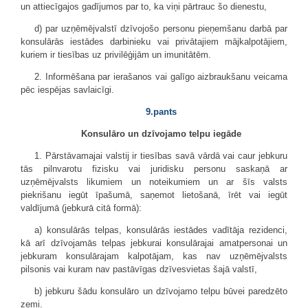
un attiecīgajos gadījumos par to, ka viņi pārtrauc šo dienestu,
d) par uzņēmējvalstī dzīvojošo personu pieņemšanu darbā par
konsulārās iestādes darbinieku vai privātajiem mājkalpotājiem,
kuriem ir tiesības uz privilēģijām un imunitātēm.
2. Informēšana par ierašanos vai galīgo aizbraukšanu veicama
pēc iespējas savlaicīgi.
9.pants
Konsulāro un dzīvojamo telpu iegāde
1. Pārstāvamajai valstij ir tiesības savā vārdā vai caur jebkuru
tās pilnvarotu fizisku vai juridisku personu saskaņā ar
uzņēmējvalsts likumiem un noteikumiem un ar šīs valsts
piekrišanu iegūt īpašumā, saņemot lietošanā, īrēt vai iegūt
valdījumā (jebkurā citā formā):
a) konsulārās telpas, konsulārās iestādes vadītāja rezidenci,
kā arī dzīvojamās telpas jebkurai konsulārajai amatpersonai un
jebkuram konsulārajam kalpotājam, kas nav uzņēmējvalsts
pilsonis vai kuram nav pastāvīgas dzīvesvietas šajā valstī,
b) jebkuru šādu konsulāro un dzīvojamo telpu būvei paredzēto
zemi.