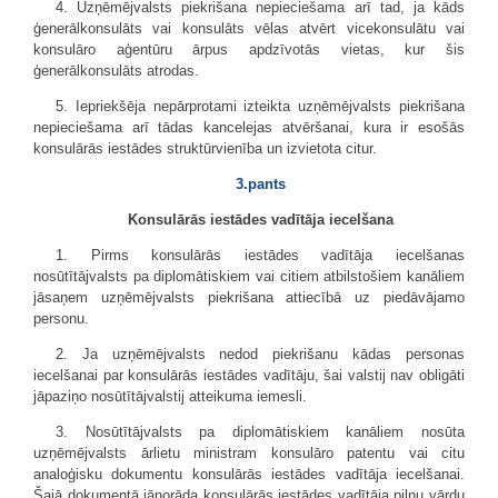
4. Uzņēmējvalsts piekrišana nepieciešama arī tad, ja kāds
ģenerālkonsulāts vai konsulāts vēlas atvērt vicekonsulātu vai
konsulāro aģentūru ārpus apdzīvotās vietas, kur šis
ģenerālkonsulāts atrodas.
5. Iepriekšēja nepārprotami izteikta uzņēmējvalsts piekrišana
nepieciešama arī tādas kancelejas atvēršanai, kura ir esošās
konsulārās iestādes struktūrvienība un izvietota citur.
3.pants
Konsulārās iestādes vadītāja iecelšana
1. Pirms konsulārās iestādes vadītāja iecelšanas
nosūtītājvalsts pa diplomātiskiem vai citiem atbilstošiem kanāliem
jāsaņem uzņēmējvalsts piekrišana attiecībā uz piedāvājamo
personu.
2. Ja uzņēmējvalsts nedod piekrišanu kādas personas
iecelšanai par konsulārās iestādes vadītāju, šai valstij nav obligāti
jāpaziņo nosūtītājvalstij atteikuma iemesli.
3. Nosūtītājvalsts pa diplomātiskiem kanāliem nosūta
uzņēmējvalsts ārlietu ministram konsulāro patentu vai citu
analoģisku dokumentu konsulārās iestādes vadītāja iecelšanai.
Šajā dokumentā jānorāda konsulārās iestādes vadītāja pilnu vārdu