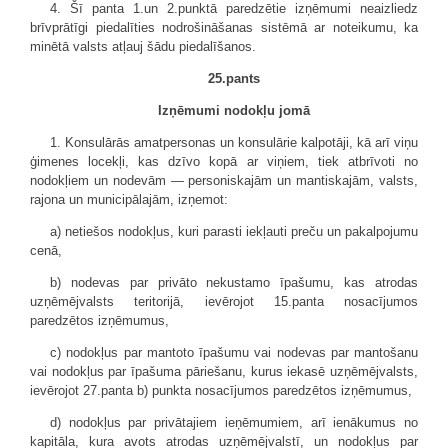
4. Šī panta 1.un 2.punktā paredzētie izņēmumi neaizliedz
brīvprātīgi piedalīties nodrošināšanas sistēmā ar noteikumu, ka
minētā valsts atļauj šādu piedalīšanos.
25.pants
Izņēmumi nodokļu jomā
1. Konsulārās amatpersonas un konsulārie kalpotāji, kā arī viņu
ģimenes locekļi, kas dzīvo kopā ar viņiem, tiek atbrīvoti no
nodokļiem un nodevām — personiskajām un mantiskajām, valsts,
rajona un municipālajām, izņemot:
a) netiešos nodokļus, kuri parasti iekļauti preču un pakalpojumu
cenā,
b) nodevas par privāto nekustamo īpašumu, kas atrodas
uzņēmējvalsts teritorijā, ievērojot 15.panta nosacījumos
paredzētos izņēmumus,
c) nodokļus par mantoto īpašumu vai nodevas par mantošanu
vai nodokļus par īpašuma pāriešanu, kurus iekasē uzņēmējvalsts,
ievērojot 27.panta b) punkta nosacījumos paredzētos izņēmumus,
d) nodokļus par privātajiem ieņēmumiem, arī ienākumus no
kapitāla, kura avots atrodas uzņēmējvalstī, un nodokļus par