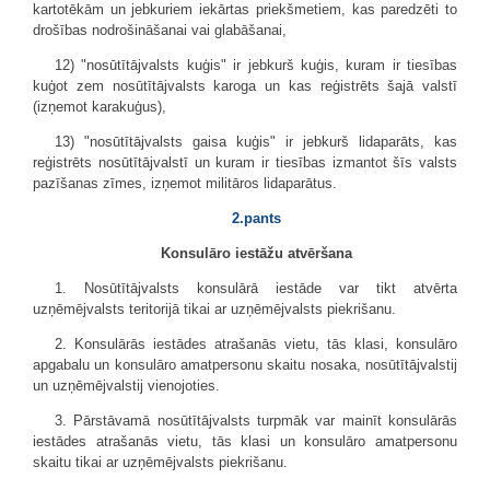
kartotēkām un jebkuriem iekārtas priekšmetiem, kas paredzēti to
drošības nodrošināšanai vai glabāšanai,
12) "nosūtītājvalsts kuģis" ir jebkurš kuģis, kuram ir tiesības
kuģot zem nosūtītājvalsts karoga un kas reģistrēts šajā valstī
(izņemot karakuģus),
13) "nosūtītājvalsts gaisa kuģis" ir jebkurš lidaparāts, kas
reģistrēts nosūtītājvalstī un kuram ir tiesības izmantot šīs valsts
pazīšanas zīmes, izņemot militāros lidaparātus.
2.pants
Konsulāro iestāžu atvēršana
1. Nosūtītājvalsts konsulārā iestāde var tikt atvērta
uzņēmējvalsts teritorijā tikai ar uzņēmējvalsts piekrišanu.
2. Konsulārās iestādes atrašanās vietu, tās klasi, konsulāro
apgabalu un konsulāro amatpersonu skaitu nosaka, nosūtītājvalstij
un uzņēmējvalstij vienojoties.
3. Pārstāvamā nosūtītājvalsts turpmāk var mainīt konsulārās
iestādes atrašanās vietu, tās klasi un konsulāro amatpersonu
skaitu tikai ar uzņēmējvalsts piekrišanu.