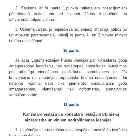
2. Saskaņā ar šī panta 1.punktā minētajiem nosacījumiem
pārstāvamā valsts var arī uzlabot šādas konsulārās un
dzīvojamās telpas vai zemi.
3. Uzņēmējvalsts, ja nepieciešams, sniedz attiecīgu palīdzību
un atbalstu pārstāvamajai valstij šī panta 1. un 2.punktā minēto
tiesību realizēšanā.
10.pants
Ja abas Līgumslēdzējas Puses vienojas par konsulārās goda
amatpersonas iecelšanu, tās savstarpēji konsultējas jautājumos
par attiecīgu vienošanos panākšanu, pamatojoties uz šīs
konvencijas un vispārējo starptautisko tiesību nosacījumiem, lai
noteiktu režīmu, kāds tiks piemērots konsulārajām goda
amatpersonām, vienošanās tiek noformētas, apmainoties
verbālām notām.
11.pants
Konsulāro iestāžu un konsulāro iestāžu darbinieku
aizsardzība un viņiem nodrošināmās iespējas
1. Uzņēmējvalsts nodrošina visas iespējas konsulārās iestādes
funkciju veikšanai.