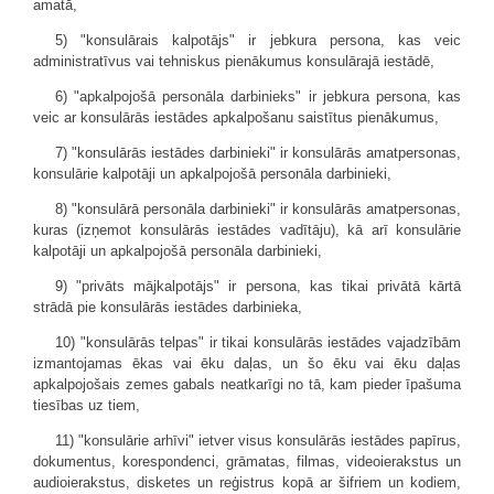
amatā,
5) "konsulārais kalpotājs" ir jebkura persona, kas veic
administratīvus vai tehniskus pienākumus konsulārajā iestādē,
6) "apkalpojošā personāla darbinieks" ir jebkura persona, kas
veic ar konsulārās iestādes apkalpošanu saistītus pienākumus,
7) "konsulārās iestādes darbinieki" ir konsulārās amatpersonas,
konsulārie kalpotāji un apkalpojošā personāla darbinieki,
8) "konsulārā personāla darbinieki" ir konsulārās amatpersonas,
kuras (izņemot konsulārās iestādes vadītāju), kā arī konsulārie
kalpotāji un apkalpojošā personāla darbinieki,
9) "privāts mājkalpotājs" ir persona, kas tikai privātā kārtā
strādā pie konsulārās iestādes darbinieka,
10) "konsulārās telpas" ir tikai konsulārās iestādes vajadzībām
izmantojamas ēkas vai ēku daļas, un šo ēku vai ēku daļas
apkalpojošais zemes gabals neatkarīgi no tā, kam pieder īpašuma
tiesības uz tiem,
11) "konsulārie arhīvi" ietver visus konsulārās iestādes papīrus,
dokumentus, korespondenci, grāmatas, filmas, videoierakstus un
audioierakstus, disketes un reģistrus kopā ar šifriem un kodiem,