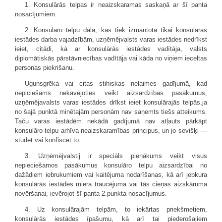
1. Konsulārās telpas ir neaizskaramas saskaņā ar šī panta
nosacījumiem.
2. Konsulāro telpu daļā, kas tiek izmantota tikai konsulārās
iestādes darba vajadzībām, uzņēmējvalsts varas iestādes nedrīkst
ieiet, citādi, kā ar konsulārās iestādes vadītāja, valsts
diplomātiskās pārstāvniecības vadītāja vai kāda no viņiem ieceltas
personas piekrišanu.
Ugunsgrēka vai citas stihiskas nelaimes gadījumā, kad
nepiciešams nekavējoties veikt aizsardzības pasākumus,
uzņēmējavalsts varas iestādes drīkst ieiet konsulārajās telpās,ja
no šajā punktā minētajām personām nav saņemts tiešs atteikums.
Taču varas iestādēm nekādā gadījumā nav atļauts pārkāpt
konsulāro telpu arhīva neaizskaramības principus, un jo sevišķi —
studēt vai konfiscēt to.
3. Uzņēmējvalstij ir speciāls pienākums veikt visus
nepieciešamos pasākumus konsulāro telpu aizsardzībai no
dažādiem iebrukumiem vai kaitējuma nodarīšanas, kā arī jebkura
konsulārās iestādes miera traucējuma vai tās cieņas aizskāruma
novēršanai, ievērojot šī panta 2.punkta nosacījumus.
4. Uz konsulārajām telpām, to iekārtas priekšmetiem,
konsulārās iestādes īpašumu, kā arī tai piederošajiem