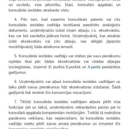
un uzvārdu, viņa pilsonību, klasi, konsulāro apgabalu un
konsulārās iestādes atrašanās vietu.
4. Pēc tam, kad saņemts konsulārais patents vai cits
konsulārās iestādes vadītāja iecelšanai paredzēts analoģisks
dokuments, uzņēmējvalsts izdod viņam atļauju, t.s. eksekvatūru,
kas var būt sastādīta jebkurā formā. Uzņēmējvalstij, kas atsakās
izdot eksekvatūru vai citu atļauju, nav obligāti jāpaziņo
nosūtītājvalstij šāda atteikuma iemesli.
5. Konsulārās iestādes vadītājs var stāties pie savu pienākumu
izpildes tikai pēc šādas eksekvatūras vai citādas atļaujas
izsniegšanas, izņemot šī punkta 6.punktā un
4.pantā
paredzētos
gadījumus.
6. Uzņēmējvalsts var atļaut konsulārās iestādes vadītājam uz
laiku pildīt savus pienākumus līdz eksekvatūras izdošanai. Šādā
gadījumā tiek ievēroti šīs konvencijas nosacījumi.
7. Tiklīdz konsulārās iestādes vadītājam atļauts pildīt viņa
funkcijas (arī uz laiku), uzņēmējvalsts nekavējoties paziņo par to
konsulārā apgabala kompetentām institūcijām. Turklāt tā nodrošina
pasākumu veikšanu, kas nepieciešami, lai konsulārās iestādes
vadītājs varētu pildīt savus amata pienākumus un izmantot šīs