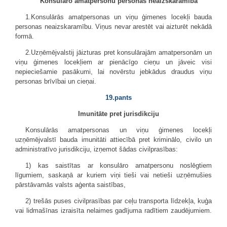
Konsulāro amatpersonu personas neaizskaramība
1.Konsulārās amatpersonas un viņu ģimenes locekļi bauda
personas neaizskaramību. Viņus nevar arestēt vai aizturēt nekādā
formā.
2.Uzņēmējvalstij jāizturas pret konsulārajām amatpersonām un
viņu ģimenes locekļiem ar pienācīgo cieņu un jāveic visi
nepieciešamie pasākumi, lai novērstu jebkādus draudus viņu
personas brīvībai un cieņai.
19.pants
Imunitāte pret jurisdikciju
Konsulārās amatpersonas un viņu ģimenes locekļi
uzņēmējvalstī bauda imunitāti attiecībā pret kriminālo, civilo un
administratīvo jurisdikciju, izņemot šādas civilprasības:
1) kas saistītas ar konsulāro amatpersonu noslēgtiem
līgumiem, saskaņā ar kuriem viņi tieši vai netieši uzņēmušies
pārstāvamās valsts aģenta saistības,
2) trešās puses civilprasības par ceļu transporta līdzekļa, kuģa
vai lidmašīnas izraisīta nelaimes gadījuma radītiem zaudējumiem.