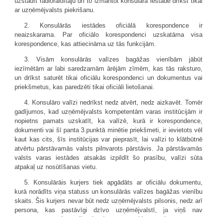
uzstādīt radioraidītāju un to izmantot konsulārā iestāde drīkst tikai
ar uzņēmējvalsts piekrišanu.
2. Konsulārās iestādes oficiālā korespondence ir
neaizskarama. Par oficiālo korespondenci uzskatāma visa
korespondence, kas attiecināma uz tās funkcijām.
3. Visām konsulārās valīzes bagāžas vienībām jābūt
iezīmētām ar labi saredzamām ārējām zīmēm, kas tās raksturo,
un drīkst saturēt tikai oficiālu korespondenci un dokumentus vai
priekšmetus, kas paredzēti tikai oficiāli lietošanai.
4. Konsulāro valīzi nedrīkst nedz atvērt, nedz aizkavēt. Tomēr
gadījumos, kad uzņēmējvalsts kompetentām varas institūcijām ir
nopietns pamats uzskatīt, ka valīzē, kurā ir korespondence,
dokumenti vai šī panta 3.punktā minētie priekšmeti, ir ievietots vēl
kaut kas cits, šīs institūcijas var pieprasīt, lai valīzi to klātbūtnē
atvērtu pārstāvamās valsts pilnvarots pārstāvis. Ja pārstāvamās
valsts varas iestādes atsakās izpildīt šo prasību, valīzi sūta
atpakaļ uz nosūtīšanas vietu.
5. Konsulārāis kurjers tiek apgādāts ar oficiālu dokumentu,
kurā norādīts viņa statuss un konsulārās valīzes bagāžas vienību
skaits. Šis kurjers nevar būt nedz uzņēmējvalsts pilsonis, nedz arī
persona, kas pastāvīgi dzīvo uzņēmējvalstī, ja viņš nav