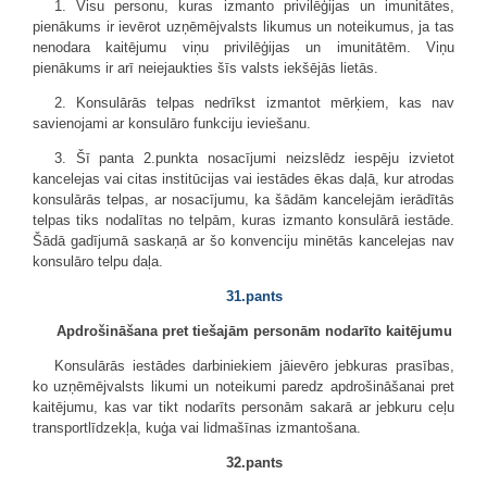
1. Visu personu, kuras izmanto privilēģijas un imunitātes,
pienākums ir ievērot uzņēmējvalsts likumus un noteikumus, ja tas
nenodara kaitējumu viņu privilēģijas un imunitātēm. Viņu
pienākums ir arī neiejaukties šīs valsts iekšējās lietās.
2. Konsulārās telpas nedrīkst izmantot mērķiem, kas nav
savienojami ar konsulāro funkciju ieviešanu.
3. Šī panta 2.punkta nosacījumi neizslēdz iespēju izvietot
kancelejas vai citas institūcijas vai iestādes ēkas daļā, kur atrodas
konsulārās telpas, ar nosacījumu, ka šādām kancelejām ierādītās
telpas tiks nodalītas no telpām, kuras izmanto konsulārā iestāde.
Šādā gadījumā saskaņā ar šo konvenciju minētās kancelejas nav
konsulāro telpu daļa.
31.pants
Apdrošināšana pret tiešajām personām nodarīto kaitējumu
Konsulārās iestādes darbiniekiem jāievēro jebkuras prasības,
ko uzņēmējvalsts likumi un noteikumi paredz apdrošināšanai pret
kaitējumu, kas var tikt nodarīts personām sakarā ar jebkuru ceļu
transportlīdzekļa, kuģa vai lidmašīnas izmantošana.
32.pants