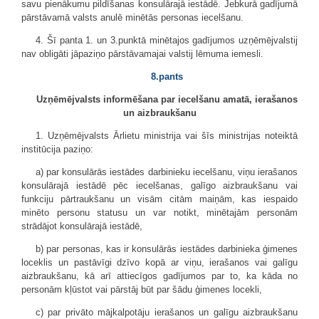
savu pienākumu pildīšanas konsulārajā iestādē. Jebkurā gadījumā
pārstāvamā valsts anulē minētās personas iecelšanu.
4. Šī panta 1. un 3.punktā minētajos gadījumos uzņēmējvalstij
nav obligāti jāpaziņo pārstāvamajai valstij lēmuma iemesli.
8.pants
Uzņēmējvalsts informēšana par iecelšanu amatā, ierašanos
un aizbraukšanu
1. Uzņēmējvalsts Ārlietu ministrija vai šīs ministrijas noteiktā
institūcija paziņo:
a) par konsulārās iestādes darbinieku iecelšanu, viņu ierašanos
konsulārajā iestādē pēc iecelšanas, galīgo aizbraukšanu vai
funkciju pārtraukšanu un visām citām maiņām, kas iespaido
minēto personu statusu un var notikt, minētajām personām
strādājot konsulārajā iestādē,
b) par personas, kas ir konsulārās iestādes darbinieka ģimenes
loceklis un pastāvīgi dzīvo kopā ar viņu, ierašanos vai galīgu
aizbraukšanu, kā arī attiecīgos gadījumos par to, ka kāda no
personām kļūstot vai pārstāj būt par šādu ģimenes locekli,
c) par privāto mājkalpotāju ierašanos un galīgu aizbraukšanu