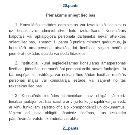
20.pants
Pienākums sniegt liecības
1. Konsulārās iestādes darbiniekus var izsaukt kā lieciniekus
uz tiesas vai administratīvo lietu izskatīšanu. Konsulārais
kalpotājs vai apkalpojošā personāla darbinieks nevar atteikties
sniegt liecības, izņemot šī panta 3.punktā minētos gadījumus, ja
konsulārā amatpersona atsakās dot liecības, viņam nedrīkst
piemērot nekādus spaidu vai soda līdzekļus.
2. Institūcijai, kurai nepieciešamas konsulārās amatpersonas
liecības, jācenšas netraucēt šai personai veikt savas funkcijas. Ja
tas iespējams, institūcija var noklausīties šādas liecības minētās
personas mājās vai konsulārajā iestādē, vai saņemt no tās
rakstiskas liecības.
3. Konsulārās iestādes darbiniekam nav obligāti jāsniedz
liecības jautājumos, kas saistīti ar viņu funkciju izpildi vai jāsniedz
ar viņu funkcijām saistīto oficiālo korespondenci un dokumentus.
Viņiem arī nav obligāti jāsniedz liecības, kas izskaidro
pārstāvamās valsts likumdošanas aktus.
21.pants