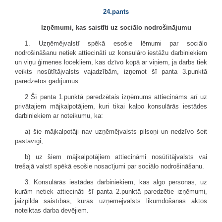
24.pants
Izņēmumi, kas saistīti uz sociālo nodrošinājumu
1. Uzņēmējvalstī spēkā esošie lēmumi par sociālo
nodrošināšanu netiek attiecināti uz konsulāro iestāžu darbiniekiem
un viņu ģimenes locekļiem, kas dzīvo kopā ar viņiem, ja darbs tiek
veikts nosūtītājvalsts vajadzībām, izņemot šī panta 3.punktā
paredzētos gadījumus.
2 Šī panta 1.punktā paredzētais izņēmums attiecināms arī uz
privātajiem mājkalpotājiem, kuri tikai kalpo konsulārās iestādes
darbiniekiem ar noteikumu, ka:
a) šie mājkalpotāji nav uzņēmējvalsts pilsoņi un nedzīvo šeit
pastāvīgi;
b) uz šiem mājkalpotājiem attiecināmi nosūtītājvalsts vai
trešajā valstī spēkā esošie nosacījumi par sociālo nodrošināšanu.
3. Konsulārās iestādes darbiniekiem, kas algo personas, uz
kurām netiek attiecināti šī panta 2.punktā paredzētie izņēmumi,
jāizpilda saistības, kuras uzņēmējvalsts likumdošanas aktos
noteiktas darba devējiem.