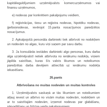
kapitālieguldījumiem uzņēmējvalsts komercuzņēmumos vai
finansu uzņēmumos,
e) nodevas par konkrētiem pakalpojumu veidiem,
f) reģistrācijas, tiesu un reģistra nodevas, hipotēku nodevas,
ģerboņnodevas, ievērojot 15.panta nosacījumos paredzētos
nosacījumus.
2. Apkalpojošā personāla darbinieki tiek atbrīvoti no nodokļiem
un nodevām no algas, kuru viņi saņem par savu darbu.
3. Ja konsulārās iestādes darbinieki algo personas, kuru darba
alga uzņēmējvalstī netiek atbrīvota no ienākumu nodokļa, viņiem
jāpilda saistības, kuras šīs valsts likumos un noteikumos
paredzētas darba devējiem attiecībā uz ienākumu nodokļa
iekasēšanu.
26.pants
Atbrīvošana no muitas nodevām un muitas kontroles
1. Uzņēmējvalsts saskaņā ar tās likumiem un noteikumiem
atļauj ievest un atbrīvo no visām muitas nodevām, nodokļiem un
ar to saistītajām nodevām, izņemot nodevas par glabāšanu,
pārvadāšanu un līdzīga veida pakalpojumiem: