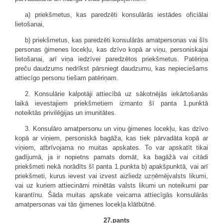
a) priekšmetus, kas paredzēti konsulārās iestādes oficiālai
lietošanai,
b) priekšmetus, kas paredzēti konsulārās amatpersonas vai šīs
personas ģimenes locekļu, kas dzīvo kopā ar viņu, personiskajai
lietošanai, arī viņa iedzīvei paredzētos priekšmetus. Patēriņa
preču daudzums nedrīkst pārsniegt daudzumu, kas nepieciešams
attiecīgo personu tiešam patēriņam.
2. Konsulārie kalpotāji attiecībā uz sākotnējās iekārtošanās
laikā ievestajiem priekšmetiem izmanto šī panta 1.punktā
noteiktās privilēģijas un imunitātes.
3. Konsulāro amatpersonu un viņu ģimenes locekļu, kas dzīvo
kopā ar viņiem, personiskā bagāža, kas tiek pārvadāta kopā ar
viņiem, atbrīvojama no muitas apskates. To var apskatīt tikai
gadījumā, ja ir nopietns pamats domāt, ka bagāžā vai citādi
priekšmeti nekā norādīts šī panta 1.punkta b) apakšpunktā, vai arī
priekšmeti, kurus ievest vai izvest aizliedz uzņēmējvalsts likumi,
vai uz kuriem attiecināmi minētās valsts likumi un noteikumi par
karantīnu. Šāda muitas apskate veicama attiecīgās konsulārās
amatpersonas vai tās ģimenes locekļa klātbūtnē.
27.pants