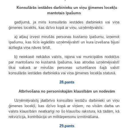
Konsulārās iestādes darbinieku un viņu ģimenes locekļu
mantotais īpašums
gadījumā, ja miris konsulārās iestādes darbinieks vai viņa
ģimenes loceklis, kas dzīvo kopā ar viņu, uzņēmējvalsts:
a) atļauj izvest mirušās personas kustamo īpašumu, izņemot
īpašumu, kas ticis iegādāts uzņēmējvalstī un kura izvešana bijusi
aizliegta viņa nāves brīdī,
b) neiekasē nekādus valsts, rajona vai municipālos nodokļus
par mantošanu no kustamā īpašuma, kas atrodas uzņēmējvalstī
tikai sakarā ar mirušās personas uzturēšanos šajā valstī
konsulārās iestādes darbinieka vai viņa ģimenes locekļa statusā.
28.pants
Atbrīvošana no personiskajām klausībām un nodevām
Uzņēmējvalstij jāatbrīvo konsulāro iestāžu darbinieki un viņu
ģimenes locekļi, kas dzīvo kopā ar viņiem, no visām darba un
valsts klausībām neatkarīgi no šo klausību rakstura, kā tādām, kā
rekvizīcija, kontribūcija un militārpersonu izmitināšana.
29.pants