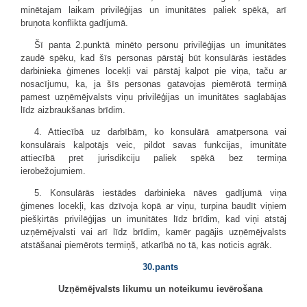
minētajam laikam privilēģijas un imunitātes paliek spēkā, arī
bruņota konflikta gadījumā.
Šī panta 2.punktā minēto personu privilēģijas un imunitātes
zaudē spēku, kad šīs personas pārstāj būt konsulārās iestādes
darbinieka ģimenes locekļi vai pārstāj kalpot pie viņa, taču ar
nosacījumu, ka, ja šīs personas gatavojas piemērotā termiņā
pamest uzņēmējvalsts viņu privilēģijas un imunitātes saglabājas
līdz aizbraukšanas brīdim.
4. Attiecībā uz darbībām, ko konsulārā amatpersona vai
konsulārais kalpotājs veic, pildot savas funkcijas, imunitāte
attiecībā pret jurisdikciju paliek spēkā bez termiņa
ierobežojumiem.
5. Konsulārās iestādes darbinieka nāves gadījumā viņa
ģimenes locekļi, kas dzīvoja kopā ar viņu, turpina baudīt viņiem
piešķirtās privilēģijas un imunitātes līdz brīdim, kad viņi atstāj
uzņēmējvalsti vai arī līdz brīdim, kamēr pagājis uzņēmējvalsts
atstāšanai piemērots termiņš, atkarībā no tā, kas noticis agrāk.
30.pants
Uzņēmējvalsts likumu un noteikumu ievērošana