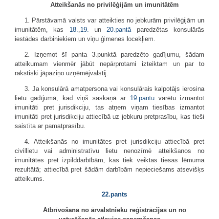
Atteikšanās no privilēģijām un imunitātēm
1. Pārstāvamā valsts var atteikties no jebkurām privilēģijām un
imunitātēm, kas
18.
,
19.
un
20.pantā
paredzētas konsulārās
iestādes darbiniekiem un viņu ģimenes locekļiem.
2. Izņemot šī panta 3.punktā paredzēto gadījumu, šādam
atteikumam vienmēr jābūt nepārprotami izteiktam un par to
rakstiski jāpaziņo uzņēmējvalstij.
3. Ja konsulārā amatpersona vai konsulārais kalpotājs ierosina
lietu gadījumā, kad viņš saskaņā ar
19.pantu
varētu izmantot
imunitāti pret jurisdikciju, tas atņem viņam tiesības izmantot
imunitāti pret jurisdikciju attiecībā uz jebkuru pretprasību, kas tieši
saistīta ar pamatprasību.
4. Atteikšanās no imunitātes pret jurisdikciju attiecībā pret
civillietu vai administratīvu lietu nenozīmē atteikšanos no
imunitātes pret izpilddarbībām, kas tiek veiktas tiesas lēmuma
rezultātā; attiecībā pret šādām darbībām nepieciešams atsevišķs
atteikums.
22.pants
Atbrīvošana no ārvalstnieku reģistrācijas un no