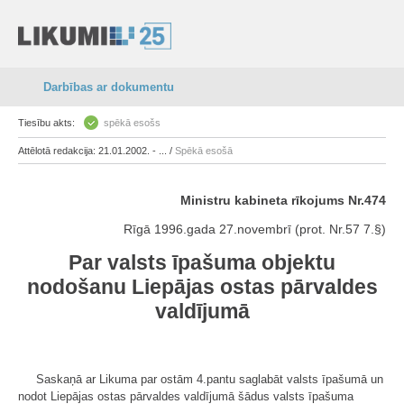
Darbības ar dokumentu
Tiesību akts:
spēkā esošs
Attēlotā redakcija: 21.01.2002. - ... /
Spēkā esošā
Ministru kabineta rīkojums Nr.474
Rīgā 1996.gada 27.novembrī (prot. Nr.57 7.§)
Par valsts īpašuma objektu
nodošanu Liepājas ostas pārvaldes
valdījumā
Saskaņā ar Likuma par ostām 4.pantu saglabāt valsts īpašumā un
nodot Liepājas ostas pārvaldes valdījumā šādus valsts īpašuma