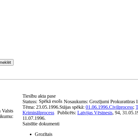
meklēt
Tiesību akta pase
Spēkā esošs
Statuss:
Nosaukums:
Grozījumi Prokuratūras 
Tēma:
23.05.1996.
Stājas spēkā:
01.06.1996.
Civilprocess
;
T
 Valsts
Kriminālprocess
Publicēts:
Latvijas Vēstnesis
, 94, 31.05.
likumu:
11.07.1996.
Saistītie dokumenti
Grozītais