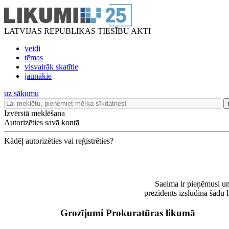
LATVIJAS REPUBLIKAS TIESĪBU AKTI
veidi
tēmas
visvairāk skatītie
jaunākie
uz sākumu
Izvērstā meklēšana
Autorizēties savā kontā
Kādēļ autorizēties vai reģistrēties?
Saeima ir pieņēmusi un
prezidents izsludina šādu 
Grozījumi Prokuratūras likumā