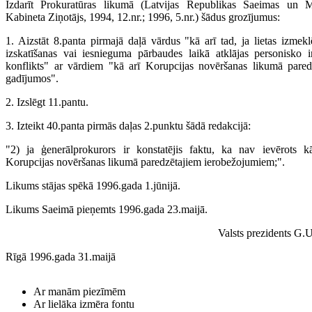
Izdarīt Prokuratūras likumā (Latvijas Republikas Saeimas un M
Kabineta Ziņotājs, 1994, 12.nr.; 1996, 5.nr.) šādus grozījumus:
1. Aizstāt 8.panta pirmajā daļā vārdus "kā arī tad, ja lietas izmekl
izskatīšanas vai iesnieguma pārbaudes laikā atklājas personisko i
konflikts" ar vārdiem "kā arī Korupcijas novēršanas likumā pared
gadījumos".
2. Izslēgt 11.pantu.
3. Izteikt 40.panta pirmās daļas 2.punktu šādā redakcijā:
"2) ja ģenerālprokurors ir konstatējis faktu, ka nav ievērots 
Korupcijas novēršanas likumā paredzētajiem ierobežojumiem;".
Likums stājas spēkā 1996.gada 1.jūnijā.
Likums Saeimā pieņemts 1996.gada 23.maijā.
Valsts prezidents G.
Rīgā 1996.gada 31.maijā
Ar manām piezīmēm
Ar lielāka izmēra fontu