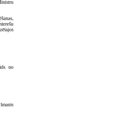
inistru
ēšanas,
nterešu
zētajos
kāds no
Ulmanis