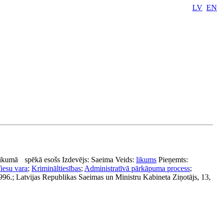
LV
EN
likumā
spēkā esošs
Izdevējs:
Saeima
Veids:
likums
Pieņemts:
iesu vara
;
Krimināltiesības
;
Administratīvā pārkāpuma process
;
1996.; Latvijas Republikas Saeimas un Ministru Kabineta Ziņotājs, 13,