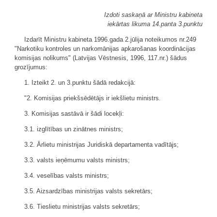
Izdoti saskaņā ar Ministru kabineta
iekārtas likuma 14.panta 3.punktu
Izdarīt Ministru kabineta 1996.gada 2.jūlija noteikumos nr.249
"Narkotiku kontroles un narkomānijas apkarošanas koordinācijas
komisijas nolikums" (Latvijas Vēstnesis, 1996, 117.nr.) šādus
grozījumus:
1. Izteikt 2. un 3.punktu šādā redakcijā:
"2. Komisijas priekšsēdētājs ir iekšlietu ministrs.
3. Komisijas sastāvā ir šādi locekļi:
3.1. izglītības un zinātnes ministrs;
3.2. Ārlietu ministrijas Juridiskā departamenta vadītājs;
3.3. valsts ieņēmumu valsts ministrs;
3.4. veselības valsts ministrs;
3.5. Aizsardzības ministrijas valsts sekretārs;
3.6. Tieslietu ministrijas valsts sekretārs;