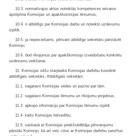
10.3. normatīvajos aktos noteiktās kompetences ietvaros
apstiprina Komisijas un apakškomisijas lēmumus;
10.4. ir atbildīgs par Komisijas darbu un noteikto uzdevumu
izpildi;
10.5. ja nepieciešams, pilnvaro atbildīgo sekretāru pārstāvēt
Komisiju;
10.6. dod rīkojumus par apakškomisiju izveidošanu konkrētu
uzdevumu veikšanai.
11. Komisijas sēžu starplaikā Komisijas darbību koordinē
atbildīgais sekretārs. Atbildīgais sekretārs:
11.1. sagatavo Komisijas sēdes un paziņo par tām;
11.2. sagatavo Komisijas lēmumu un rīkojumu projektus;
11.3. apkopo informāciju par Komisijas lēmumu izpildi;
11.4. kārto Komisijas lietvedību;
11.5. saskaņā ar Komisijas priekšsēdētāja pilnvarojumu
pārstāv Komisiju, kā arī veic citus ar Komisijas darbību saistītus