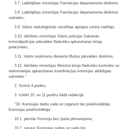
3.7. Labklājības ministrijas Farmācijas departamenta direktors;
3.8. Labklājības ministrijas Farmācijas departamenta direktora
vietnieks;
3.9. Valsts narkoloģiskās veselības aprūpes centra vadītājs;
3.10. Iekšlietu ministrijas Valsts policijas Galvenās
kriminālpolicijas pārvaldes Narkotiku apkarošanas biroja
priekšnieks;
3.11. Valsts ieņēmumu dienesta Muitas pārvaldes direktors;
3.12. Iekšlietu ministrijas Ministra biroja Narkotiku kontroles un
narkomānijas apkarošanas koordinācijas komisijas atbildīgais
sekretārs."
2. Svītrot 4.punktu.
3. Izteikt 10. un 11.punktu šādā redakcijā:
"10. Komisijas darbu vada un organizē tās priekšsēdētājs.
Komisijas priekšsēdētājs:
10.1. pārstāv Komisiju bez īpaša pilnvarojuma;
10.2. sasauc Komisijas sēdes un vada tās;