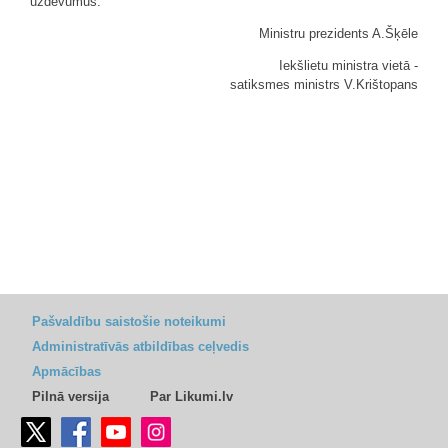
uzdevumus."
Ministru prezidents A.Šķēle
Iekšlietu ministra vietā -
satiksmes ministrs V.Krištopans
Pašvaldību saistošie noteikumi
Administratīvās atbildības ceļvedis
Apmācības
Pilnā versija
Par Likumi.lv