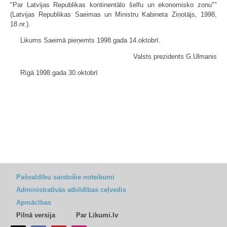
"Par Latvijas Republikas kontinentālo šelfu un ekonomisko zonu""
(Latvijas Republikas Saeimas un Ministru Kabineta Ziņotājs, 1998,
18.nr.).
Likums Saeimā pieņemts 1998.gada 14.oktobrī.
Valsts prezidents G.Ulmanis
Rīgā 1998.gada 30.oktobrī
Pašvaldību saistošie noteikumi
Administratīvās atbildības ceļvedis
Apmācības
Pilnā versija
Par Likumi.lv