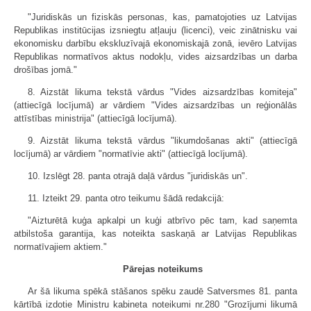
"Juridiskās un fiziskās personas, kas, pamatojoties uz Latvijas
Republikas institūcijas izsniegtu atļauju (licenci), veic zinātnisku vai
ekonomisku darbību ekskluzīvajā ekonomiskajā zonā, ievēro Latvijas
Republikas normatīvos aktus nodokļu, vides aizsardzības un darba
drošības jomā."
8. Aizstāt likuma tekstā vārdus "Vides aizsardzības komiteja"
(attiecīgā locījumā) ar vārdiem "Vides aizsardzības un reģionālās
attīstības ministrija" (attiecīgā locījumā).
9. Aizstāt likuma tekstā vārdus "likumdošanas akti" (attiecīgā
locījumā) ar vārdiem "normatīvie akti" (attiecīgā locījumā).
10. Izslēgt 28. panta otrajā daļā vārdus "juridiskās un".
11. Izteikt 29. panta otro teikumu šādā redakcijā:
"Aizturētā kuģa apkalpi un kuģi atbrīvo pēc tam, kad saņemta
atbilstoša garantija, kas noteikta saskaņā ar Latvijas Republikas
normatīvajiem aktiem."
Pārejas noteikums
Ar šā likuma spēkā stāšanos spēku zaudē Satversmes 81. panta
kārtībā izdotie Ministru kabineta noteikumi nr.280 "Grozījumi likumā