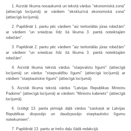
1. Aizstāt likuma nosaukumā un tekstā vārdus "ekonomiskā zona"
(attiecīgā locījumā) ar vārdiem "ekskluzīvā ekonomiskā zona"
(attiecīgā locījumā).
2. Papildināt 1. pantu pēc vārdiem "aiz teritoriālās jūras robežām"
ar vārdiem "un sniedzas līdz šā likuma 3. pantā noteiktajām
robežām".
3. Papildināt 2. pantu pēc vārdiem "aiz teritoriālās jūras robežām"
ar vārdiem "un sniedzas līdz šā likuma 3. pantā noteiktajām
robežām".
4. Aizstāt likuma tekstā vārdus "starpvalstu līgumi" (attiecīgā
locījumā) un vārdus "starpvaldību līgumi" (attiecīgā locījumā) ar
vārdiem "starptautiskie līgumi" (attiecīgā locījumā).
5. Aizstāt likuma tekstā vārdus "Latvijas Republikas Ministru
Padome" (attiecīgā locījumā) ar vārdiem "Ministru kabinets" (attiecīgā
locījumā).
6. Izslēgt 13. panta pirmajā daļā vārdus "saskaņā ar Latvijas
Republikas divpusējo un daudzpusējo starptautisko līgumu
noteikumiem".
7. Papildināt 13. pantu ar trešo daļu šādā redakcijā: